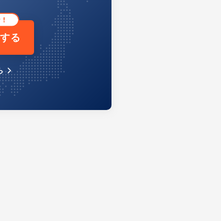
をする
ら