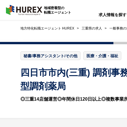
HUREX
地域密着型の
転職エージェント
求人情報を探す
地方特化転職エージェント HUREX
三重県の求人
一般事務の
秘書/事務アシスタント/その他
医療・介護・福祉
四日市市内(三重) 調剤
型調剤薬局
◎三重14店舗運営◎年間休日120日以上◎複数事業