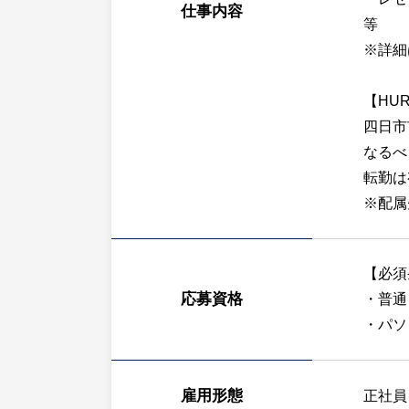
仕事内容
等
※詳細
【HU
四日市
なるべ
転勤は
※配属
【必須
応募資格
・普通
・パソ
雇用形態
正社員