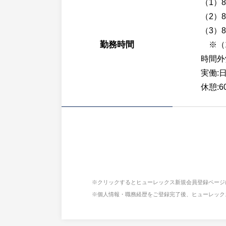
（1）8
（2）8
（3）8
勤務時間
※（1
時間外
実働:日
休憩:6
※クリックするとヒューレックス新規会員登録ページ
※個人情報・職務経歴をご登録完了後、ヒューレック