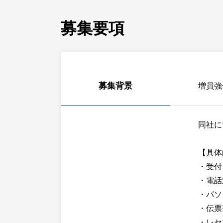
募集要項
募集背景
増員強
同社に
【具体
・受付
・電話
・パソ
・伝票
・レセ