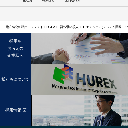
正社員
転勤なし
土日祝休み
地方特化転職エージェント HUREX
福島県の求人
ITエンジニア(システム開発･イ
採用を
お考えの
企業様へ
私たちについて
採用情報