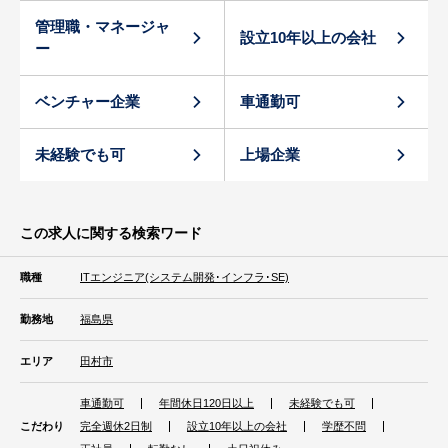
管理職・マネージャ
設立10年以上の会社
ー
ベンチャー企業
車通勤可
未経験でも可
上場企業
この求人に関する検索ワード
職種
ITエンジニア(システム開発･インフラ･SE)
勤務地
福島県
エリア
田村市
車通勤可
年間休日120日以上
未経験でも可
こだわり
完全週休2日制
設立10年以上の会社
学歴不問