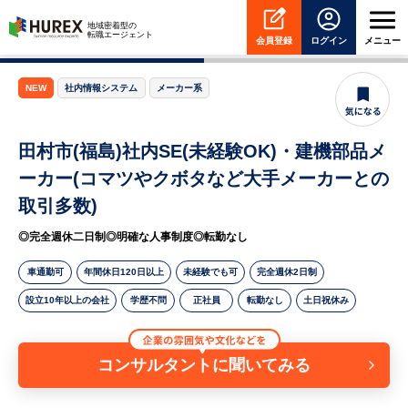
HUREX
地域密着型の
転職エージェント
会員登録
ログイン
メニュー
NEW
社内情報システム
メーカー系
田村市(福島)社内SE(未経験OK)・建機部品メ
ーカー(コマツやクボタなど大手メーカーとの
取引多数)
◎完全週休二日制◎明確な人事制度◎転勤なし
車通勤可
年間休日120日以上
未経験でも可
完全週休2日制
設立10年以上の会社
学歴不問
正社員
転勤なし
土日祝休み
コンサルタントに聞いてみる