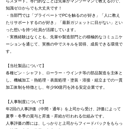
らスタート。専門的なことは先輩がマンツーマンで教えるので、
知識ゼロからでも大丈夫です！
・当部門では「プライベートでPCを触るのが好き」「人に教え
たりサポートするのが好き」「最新ガジェットに目がない」とい
った想いを持つ社員が活躍しています。
・実務経験はなくとも、先輩や製造部門との積極的なコミュニケ
ーションを通じて、実務の中でスキルを習得、成長できる環境で
す。
【当社製品について】
各種ピン・シャフト、ローラー・ウインチ等の部品製造を主体と
し、機械加工・熱処理・表面処理・塗装・溶接・組立までの一貫
加工体制を特徴とし、年少90億円を誇る安定企業です。
【人事制度について】
年2回の人事評価（中間・通年）を上司から受け、評価によって
夏季・冬季の賞与と昇進・昇給が行われる仕組みです。
人事評価の際には、しっかりと上司からフィードバックをもらっ