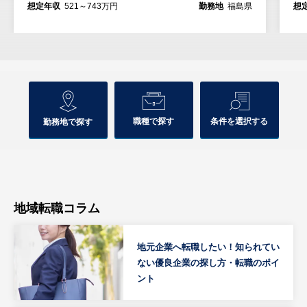
想定年収
521～743万円
勤務地
福島県
想
職種で探す
条件を選択する
勤務地で探す
地域転職コラム
地元企業へ転職したい！知られてい
ない優良企業の探し方・転職のポイ
ント