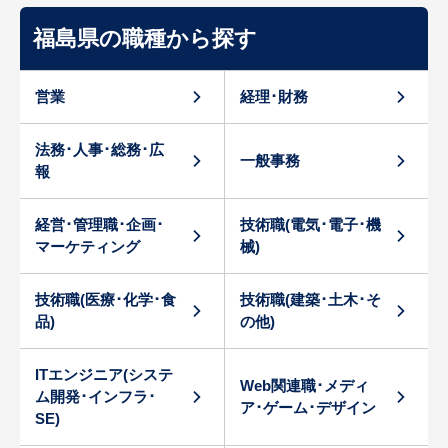
福島県の職種から探す
営業
経理･財務
法務･人事･総務･広
一般事務
報
経営･管理職･企画･
技術職(電気･電子･機
マーケティング
械)
技術職(医療･化学･食
技術職(建築･土木･そ
品)
の他)
ITエンジニア(システ
Web関連職･メディ
ム開発･インフラ･
ア･ゲーム･デザイン
SE)