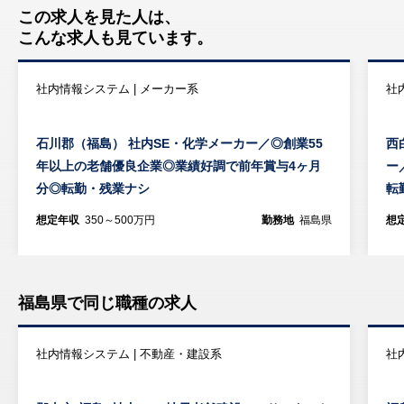
この求人を見た人は、
こんな求人も見ています。
社内情報システム | メーカー系
社
石川郡（福島） 社内SE・化学メーカー／◎創業55
西
年以上の老舗優良企業◎業績好調で前年賞与4ヶ月
ー
分◎転勤・残業ナシ
転
想定年収
350～500万円
勤務地
福島県
想
福島県で同じ職種の求人
社内情報システム | 不動産・建設系
社