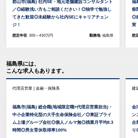
郡山市(福島) 社内SE・地元老舗建設コンサルタント
福
／◎経験浅い方もご相談ください！◎独学で勉強し
祭
てきた歓迎◎未経験から社内SEにキャリアチェン
◎
ジ！
実
想定年収
300～430万円
勤務地
福島県
想
福島県には、
こんな求人もあります。
代理店営業 | 金融・保険系
建
福島市(福島) 総合職(地域限定職×代理店営業担当)・
会
中小企業特化型の大手生命保険会社／◎東証プライ
ン
ム上場グループ会社◎個人ノルマ無◎残業月平均8.3
企
時間◎男女育休取得率100%
り