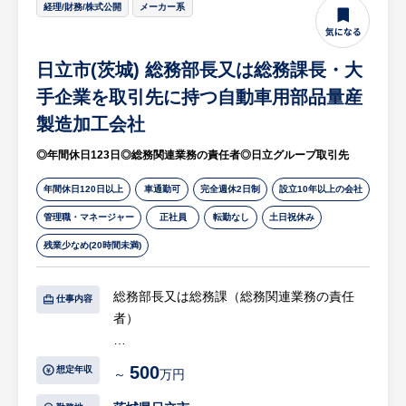
経理/財務/株式公開
メーカー系
日立市(茨城) 総務部長又は総務課長・大
手企業を取引先に持つ自動車用部品量産
製造加工会社
◎年間休日123日◎総務関連業務の責任者◎日立グループ取引先
年間休日120日以上
車通勤可
完全週休2日制
設立10年以上の会社
管理職・マネージャー
正社員
転勤なし
土日祝休み
残業少なめ(20時間未満)
総務部長又は総務課（総務関連業務の責任
仕事内容
者）
【具体的には…】
500
想定年収
～
万円
・総務業務
①勤怠管理の入力及び管理