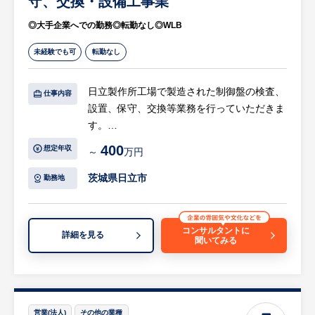
守、交換・設備工事業
品を生産しています。
・創業以来の技術力を基に、難削材の量産加
◎大手企業へでの勤務◎転勤なし◎WLB
工にも対応し、業界内での信頼を確立。品質
未経験でも可
転勤なし
保証に注力し、顧客のニーズに応える製品を
安定的に供給している。
・自身の立場を理解し、自らで考え、主体的
日立製作所工場で製造された制御盤の検査、
仕事内容
に行動できる方。周囲の人々と積極的にコミ
設置、保守、交換等業務を行っていただきま
ュニケーションを図り、良好な関係を築き上
す。
げながら、円滑に業務を遂行できる方。
400
想定年収
～
万円
・これまで培ってきた豊富な経験やスキル、
【具体的には…】
マネジメント力を活かして、スムーズな業務
・制御装置の制作・試験・検査一連（PCを
茨城県日立市
勤務地
遂行を支えていただきたい。
利用）
・技術力の向上と顧客ニーズへの対応を強化
・不具合対応
することにより、更なる成長を目指します。
・受注元に出向き据付け（日本国内各地・海
コンサルタントに
詳細を見る
切削・研削加工技術を武器に、新たなビジネ
聞いてみる
外出張有）
ス分野への挑戦を続け、高付加価値製品の提
・資料作成
供を追求します。
・メンテナンス作業など
・人材育成を重視し、従業員が活躍できる環
※テスター（電圧電流測定器）の操作あり
境を整備することで、企業全体の競争力を高
等
営業(法人)
その他の業種