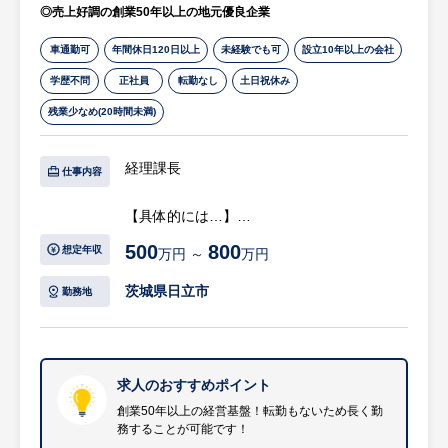
定があります。
◎売上好調の創業50年以上の地元優良企業
貢献しています。
400社以上との取引実績があり、信頼と実績
車通勤可
年間休日120日以上
未経験でも可
設立10年以上の会社
・経営者曰く「利益は従業員に還元するも
に裏打ちされたサービスが魅力です。
の」。そんな真っ当な会社！
学歴不問
正社員
転勤なし
土日祝休み
地域社会とともに成長を目指す姿勢が企業文
事業を通してお客様にどうやって喜んでもら
残業少なめ(20時間未満)
化に根付いています。
うかを考えることと同様に、経営者は会社に
現代表が中心となり未来に向けた会社作りに
貢献してくれた従業員にどうやって喜んでも
も取り組んでいます。
経理課長
らうかを考えています。
仕事内容
故に、成果を残してくれた従業員には給与で
【具体的には…】
還元します。これにより、賞与1回当たりの
・月次、年次決算
支給額が100万円になることもあります。仕
500
800
想定年収
万円 ～
万円
・月次決算の配下への指導教育
事で成果を残し、成果に応じた正当な対価を
・経理部門3人の社員のマネジメントおよび
茨城県日立市
得たい方にオススメです。
勤務地
業務チェック（出金と収支バランス管理、小
口現金管理、売掛金・買掛金管理、経費精算
※詳細は面談時にお伝えします
等）
・銀行用務
求人のおすすめポイント
・会計事務所との折衝
創業50年以上の経営基盤！転勤もないため長く勤
務することが可能です！
・補助金、助成金等の申請業務