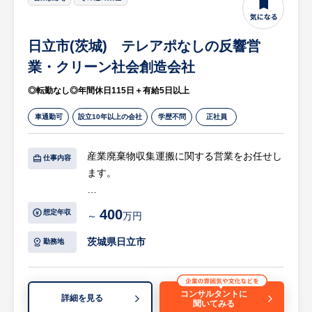
めていきます。
※詳細は面談時にお伝えします
日立市(茨城) テレアポなしの反響営
【入社後の流れ】
業・クリーン社会創造会社
入社後は、先輩社員にマンツーマンで指導を
◎転勤なし◎年間休日115日＋有給5日以上
受けながら、業務補助から開始します。現
在、常駐社員は20名程度おりますが、ほとん
車通勤可
設立10年以上の会社
学歴不問
正社員
どが20代・30代の未経験入社の社員です。
年代も近く、ゼロから学ぶことの難しさも醍
産業廃棄物収集運搬に関する営業をお任せし
仕事内容
醐味も経験している社員が丁寧に指導するの
ます。
で、未経験の方も安心してご入社ください。
【具体的には…】
400
【働き方】
想定年収
～
万円
・ゼネコン、建設関係会社、個人等への営業
・年間休日が120日と、プライベートの時間
活動（法人9割：個人1割）
茨城県日立市
勤務地
も確保できます。
・茨城県内全域（社用車使用）における顧客
・中途入社者が多く、入社直後のフォロー体
訪問
制が手厚いです。
・契約済み顧客への定期訪問によるルート営
コンサルタントに
・福利厚生も充実しており、資格取得した際
詳細を見る
聞いてみる
業（業務割合：固定客8割、新規開拓2割程