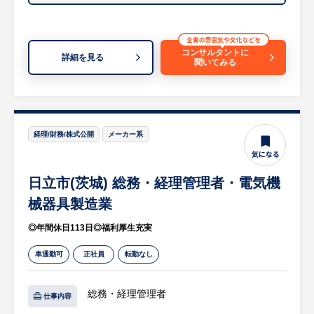
等
【現メンバー】
コンサルタントに
20代2人、30代1人、40代１人
詳細を見る
聞いてみる
男女比＝1:3
【HUREX求人担当コメント】
・当社は茨城県日立市にて昭和28年の創業以
経理/財務/株式公開
メーカー系
来、着実に業績を伸ばしております！
土木建築資材の総合商社としてプロ向けの
商品を幅広くかつ奥深く品揃えしているほ
日立市(茨城) 総務・経理管理者・電気機
か、
械器具製造業
建築土木一式の施工、仮設機材のリースも
手掛けています。
◎年間休日113日◎福利厚生充実
・現在の営業エリアは関東一円で、水戸と東
車通勤可
正社員
転勤なし
京(池袋)に営業所を設け事業を展開してお
り、
多くの箱ものに関する工事も手掛け、今後
総務・経理管理者
仕事内容
更なる業容拡大を目指し社員一丸となり励ん