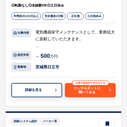
・1日あたりの接点数としては、訪問の場合3
◎転勤なし◎未経験OK◎土日休み
～4社が目安となり、打ち合わせ内容から資
年間休日120日以上
完全週休2日制
正社員
土日祝休み
料作ったりするのもカウントすると、3～10
社程度になります。
・タスクマネジメントをしっかりしているほ
電気機器保守メンテナンスとして、業務拡大
仕事内容
かマネージャーがはやく終業し帰りやすい雰
に貢献していただきます。
囲気を醸成するなど働きやすい環境に向けた
仕組みづくりを行っています。
【具体的には…】
500
想定年収
～
万円
・工場等の空調工事
【組織構成】
・工場の定期工事の施工管理
茨城県日立市
勤務地
茨城支店（日立市）は営業4名、技術職6名、
等
事務1名で構成されております。メンバーと
して20代、30代の方が多く活躍していま
※詳細は面談時にお伝えします
コンサルタントに
詳細を見る
す。
聞いてみる
回路/システム設計
メーカー系