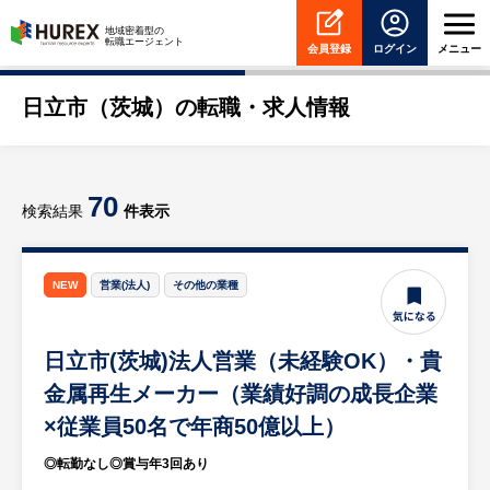
HUREX
地域密着型の
転職エージェント
会員登録
ログイン
メニュー
日立市（茨城）の転職・求人情報
70
検索結果
件表示
NEW
営業(法人)
その他の業種
日立市(茨城)法人営業（未経験OK）・貴
金属再生メーカー（業績好調の成長企業
×従業員50名で年商50億以上）
◎転勤なし◎賞与年3回あり