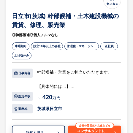
で構成されています。中途入社100％であ
り、入社3年目の業務未経験で入社した先輩
日立市(茨城) 幹部候補・土木建設機械の
社員も施工管理担当者として活躍しておりま
す。
賃貸、修理、販売業
◎幹部候補◎個人ノルマなし
【特徴】
・小規模から大規模な設備工事にも携わるこ
車通勤可
設立10年以上の会社
管理職・マネージャー
正社員
とができ、経験豊富なベテラン社員から仕事
土日祝休み
を学んでいただきますので、ご自身のスキル
アップにつなげていたくことができます。空
幹部候補・営業をご担当いただきます。
調や換気設備など重要な働きを持つ設備だか
仕事内容
らこそ、取引先のお客様に大きく貢献してい
【具体的には…】
る実感を持つことができます。
・幹部候補(プレイングマネージャー)として
・年功序列は一切なく、施工管理担当者の実
420
想定年収
～
万円
取り扱いの土木建設機械の営業を担当してい
力を報酬という形で評価しています。工程管
ただきます。
理や職人、資材の手配を工夫することで、予
茨城県日立市
勤務地
・営業業務のほか、目標管理や部下管理、営
算以上にコストを抑え利益率に寄与すれば、
業戦略策定等の管理業務についても担ってい
給与がベースアップされます。
ただきます。
・「教育は投資」という考えから、未経験か
コンサルタントに
詳細を見る