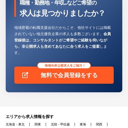
職種・勤務地・年収...などご希望の
て仕事を進めていきますが、直接お客様とや
りとりをしたり、製品のフォローまで関わる
求人は見つかりましたか？
事ができるので全体的な仕事の関わりと設計
から製品の実現までを実感する事ができま
地域密着の転職支援会社だからこそ、他社サイトには掲載
す。
されていない地元優良企業の求人も多数ございます。
会員
登録後は、コンサルタントがご希望やご経験を伺いなが
【特徴】
ら、非公開求人も含めてあなたに合う求人をご提案
しま
・創業から安定経営を維持し財務基盤は盤
す。
石、売上高も増加傾向にあります。
・設計部門を内製化していることで他社との
差別化を図っています。
無料で会員登録をする
・最新システム導入で業務効率UPを推進し
ています。
・特許を有する自社製品を開発し、納品実績
も相応。今後さらなる販路拡大を目指してま
いります。
・9割以上の社員が中途採用で入社しており
エリアから求人情報を探す
ますので、中途採用の方でも馴染みやすい会
北海道・東北
関東
北陸・甲信越
東海
関西
社です。