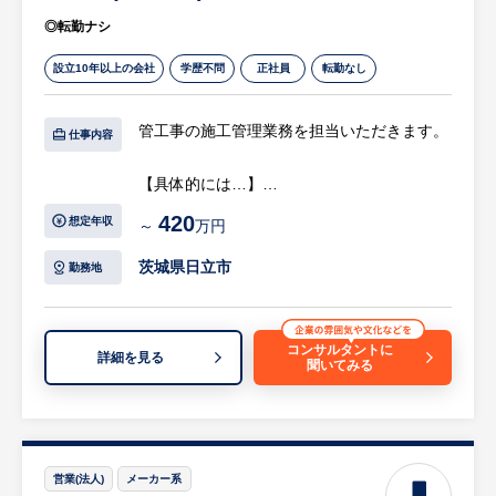
◎転勤ナシ
設立10年以上の会社
学歴不問
正社員
転勤なし
管工事の施工管理業務を担当いただきます。
仕事内容
【具体的には…】
・北関東を中心に大規模工場や大手ショッピ
420
想定年収
～
万円
ングモールなどの設備工事、メンテナンスな
どの現場を取り仕切り、管理。
茨城県日立市
勤務地
・現場の規模は様々であり、工期は1週間か
ら1年まで幅広め。
・基本的には1日1案件を担当。
コンサルタントに
詳細を見る
聞いてみる
・現場によっては直行直帰も可能。
等
【配属部署】
・40代の専務のほか40～60代の男性社員6名
営業(法人)
メーカー系