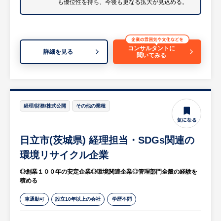
も優位性を持ち、今後も更なる拡大が見込める。
・ゆくゆくは、一部、新規営業あり（取引先
からの紹介や訪問時に近隣企業の開拓 など
／全体の1～2割程度の割合）
等
コンサルタントに
詳細を見る
聞いてみる
※モノを売る営業ではなく、有価金属を含む
製品（電子部品、スクラップ、各種措置な
ど）を買い取る営業です。
つまり、自社あるいは自分を通して「いかに
経理/財務/株式公開
その他の業種
お客様に儲けてもらうか、喜んでもらうか」
を考え、提案する営業となります。
※入社後は、事業理解を深めて頂くため、一
日立市(茨城県) 経理担当・SDGs関連の
定期間、製造部署の経験を積んでいただきま
環境リサイクル企業
す。
◎創業１００年の安定企業◎環境関連企業◎管理部門全般の経験を
積める
【HUREX担当コメント】
・グローバルに貢献できるビジネスを展開！
車通勤可
設立10年以上の会社
学歴不問
社会貢献性の大きな事業！
貴金属やレアメタルは、通信機器や電子機器