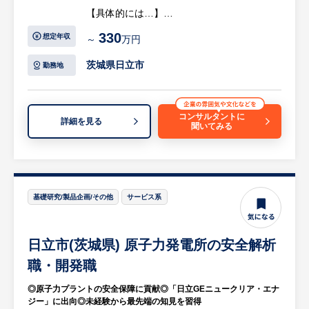
でいます。
【具体的には…】
・中小企業ではありますが、社員間同志の関
・総務、経理
330
想定年収
～
万円
係性や社内雰囲気は良く、長く勤めて頂ける
・社内外の対応
職場環境を自負しております。
・社内外の調整
茨城県日立市
勤務地
・経理、労務、庶務などの事務処理
※詳細は面談時にお伝えします
等
コンサルタントに
詳細を見る
聞いてみる
【仕事の魅力】
・将来的に社内の主要な役割、役職を目指し
ていける
※詳細は面談時にお伝えします
基礎研究/製品企画/その他
サービス系
日立市(茨城県) 原子力発電所の安全解析
職・開発職
◎原子力プラントの安全保障に貢献◎「日立GEニュークリア・エナ
ジー」に出向◎未経験から最先端の知見を習得