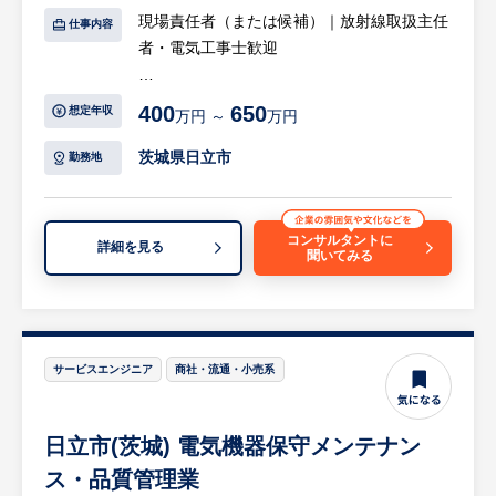
・基本的には既存顧客のフォローをメインで
【組織構成】
現場責任者（または候補）｜放射線取扱主任
仕事内容
行っていただきます。
茨城支店（日立市）は営業4名、技術職6名、
者・電気工事士歓迎
・官公庁及び大手、準大手企業顧客が多く、
事務1名で構成されております。メンバーと
顧客との距離近く良きパートナーとして関係
して20代、30代の方が多く活躍していま
【具体的には…】
感が強いためご相談事が日々多く寄せられま
400
650
想定年収
す。
万円 ～
万円
・医療機器、大学研究機関の放射線関連機器
す。
の普及や原発の稼働・廃炉を想定して、各種
茨城県日立市
勤務地
例：中央官庁／都府県市区地方自治体／金融
案件を受注時のリーダとして対応をいただく
機関／国公立、私立学校／病院／ホテル／
・放射線管理のノウハウ、品質管理の手法、
NTTやその他民間企業 など
検査技術の承継等を受け継ぐ
コンサルタントに
詳細を見る
聞いてみる
【主な商材】
※詳細は面談時にお伝えします
・通信設備：PBX工事、電話設備工事、構内
PHS工事、放送設備工事、LAN工事等を、公
共工事 等
サービスエンジニア
商社・流通・小売系
・情報設備：ネットワークの設計・設置・工
事・保守、イントラネット構築（ファイアウ
ォール、DNS、Mail、Webサーバ） 等
日立市(茨城) 電気機器保守メンテナン
ス・品質管理業
【働き方】