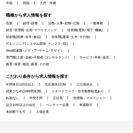
中国
四国
九州・沖縄
職種から求人情報を探す
（変更の範囲）当社業務全般
営業
経理･財務
法務･人事･総務･広報
一般事務
適正や本人の希望によっては回路設計/配線
経営･管理職･企画･マーケティング
技術職(電気･電子･機械)
等の業務が少なった際には受注、出荷等の管
技術職(医療･化学･食品)
技術職(建築･土木･その他)
理業務をお願いすることも想定しています。
ITエンジニア(システム開発･インフラ･SE)
又、本人の希望があれば営業や筐体の設計な
Web関連職･メディア･ゲーム･デザイン
どその時の状況に応じて検討し、より活躍で
専門職(士業･金融･不動産･コンサルタント)
サービス･外食･販売
きる機会をもてるよう柔軟に対応致します。
教育･保育･物流･購買･その他
※少人数であることを強み敏、柔軟に対応し
こだわり条件から求人情報を探す
ていただいております。
年間休日120日以上
完全週休2日制
土日祝休み
実際に現職の方も様々な業務に関わってお
残業少なめ(20時間未満)
リモートワーク・在宅勤務制度あり
り、非常に離職率が低く、定着率の高い企業
転勤なし
学歴不問
正社員
管理職・マネージャー
様です。
設立10年以上の会社
ベンチャー企業
車通勤可
未経験でも可
上場企業