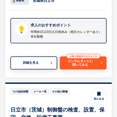
茨城県日立市
勤務地
②給与支払データ作成
③人事データ作成管理、査定取り纏め
④外国人の在留資格申請事務
⑤社会保険の事務
求人のおすすめポイント
⑥その他
年間休日123日土日祝休み（祝日カレンダーあり）
本社勤務
・経理業務
①収支会議の資料作成
②銀行関係対応
③インボイス業務管理
コンサルタントに
④その他
詳細を見る
聞いてみる
【担当者のコメント】
・茨城県の2つの生産拠点に最新鋭の加工設
その他技術職
メーカー系
その他の業種
備を導入し、切削加工や研削加工などの技術
を駆使して、自動車、バイク、農機具などの
エンジン関連部品のほか、建設機械、FA機
日立市（茨城）制御盤の検査、設置、保
器、半導体装置向けの高品質かつ高精度な部