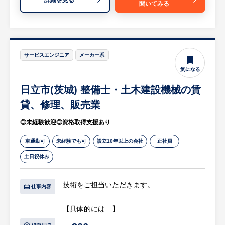
聞いてみる
・主に地元の土木、建設関連事業所を巡回
ら一人前の施工管理技士を育てる環境を用意
し、各種工事用機械のレンタルを促進する営
しております。まずは現場を知っていただ
業(目安：既存80％・新規開拓20％)や集金業
き、トータル3年かけて一人前の施工管理技
務を担当していただきます。
士を目指していただきます。
・小型機械の簡単な点検、整備、整備補助、
サービスエンジニア
メーカー系
配送等も担当していただきます。入社後は先
※詳細は面談時にお伝えします
輩社員と同行し、業務を覚えていただきま
日立市(茨城) 整備士・土木建設機械の賃
す。
貸、修理、販売業
【担当営業コメント】
◎未経験歓迎◎資格取得支援あり
・今までの経験を活かし、即戦力として活躍
していただくことを期待しております。
車通勤可
未経験でも可
設立10年以上の会社
正社員
・営業エリアは各事業所から1時間圏内で
土日祝休み
す。業務には社用車を使用していただきま
す。個人ノルマはなく、営業所単位で目標達
技術をご担当いただきます。
成を目指していただきます。
仕事内容
・配属部署：日立営業所に配属となります。
【具体的には…】
営業1名(責任者50代)、サービス(整備)2名、
・土木、建設用重機（堀削、舗装機械等）、
回送1名、事務担当2名の計6名体制です。