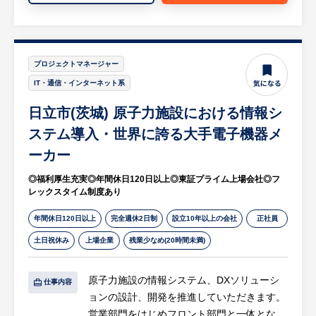
には追加手当が支給されます。
度）
・見積書、請求書、契約書作成等のPC業務
【当社について】
等
当社は、株式会社日立製作所にての原子力・
プロジェクトマネージャー
火力発電所、上下水道をはじめとする公共施
【HUREX求人担当コメント】
IT・通信・インターネット系
設等制御盤の試験及び現地にて振付試験、長
・大手ゼネコン、上場企業等を得意先に持ち
尾産業（株）での加振試験をメインの事業と
日立市(茨城) 原子力施設における情報シ
年々業績を伸ばしています
して展開している会社です。元々代表が日立
ステム導入・世界に誇る大手電子機器メ
製作所と取引があった背景から、独立して事
※詳細は面談時にお伝えします
ーカー
業を開始しました。現在も日立製作所から直
接依頼が来るため、案件受注状況・財務体質
◎福利厚生充実◎年間休日120日以上◎東証プライム上場会社◎フ
も安定しています。
レックスタイム制度あり
年間休日120日以上
完全週休2日制
設立10年以上の会社
正社員
土日祝休み
上場企業
残業少なめ(20時間未満)
原子力施設の情報システム、DXソリューシ
仕事内容
ョンの設計、開発を推進していただきます。
営業部門をはじめフロント部門と一体とな