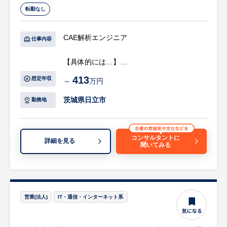
・稼働中の情報システムの保守、エンハンス
転勤なし
対応
等
CAE解析エンジニア
仕事内容
【ポジションの魅力・やりがい・キャリアパ
【具体的には…】
ス】
・CAE解析業務
【魅力・やりがい】
413
想定年収
～
万円
・配管応力解析
・原子力業界のデジタル変革期を牽引する第
等
一人者となれる機会があります。
茨城県日立市
勤務地
・顧客との協創により課題解決を具現化して
【仕事の魅力】
いくため、新たな事業創出・事業開発の実務
・日本のエネルギー、電力事業に携わる企業
経験とスキルアップにつながります。
コンサルタントに
詳細を見る
聞いてみる
なので、景気にあまり左右されず安定した経
・顧客提案や検討のために日立グループのデ
営基盤がある
ジタル関連部門と協業するため、先進的な技
・福利厚生施設も充実し総合的に発展中の企
術やソリューションに触れることができま
業なので、これからも働く環境はより良いも
す。
のに
営業(法人)
IT・通信・インターネット系
【キャリアパス】
※詳細は面談時にお伝えします
将来的にはプロジェクトマネージャーとなり