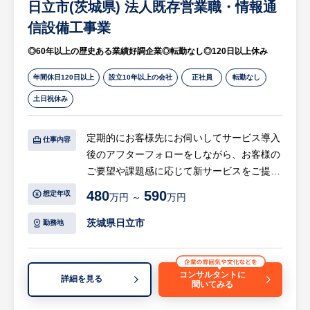
日立市(茨城県) 法人既存営業職・情報通
プロジェクト全体を統括する立場をめざして
信設備工事業
いただくことを期待しております。様々なプ
ロジェクトに参画をすることで、SEとして
◎60年以上の歴史ある業績好調企業◎転勤なし◎120日以上休み
のスキルアップと共にプロジェクトマネージ
ャーをサポートする中で、マネージャーとし
年間休日120日以上
設立10年以上の会社
正社員
転勤なし
て必要な知識・経験を積上げることが可能で
土日祝休み
す。
定期的にお客様先にお伺いしてサービス導入
仕事内容
【働く環境】
後のアフターフォローをしながら、お客様の
【①配属組織/チーム】
ご要望や課題感に応じて新サービスをご提案
原子力制御システム設計部の原子力DXグル
いただきます。実際の施工現場に立ち会うこ
ープに配属いただきます。グループには30～
480
590
想定年収
万円 ～
万円
ともございます。
50代のメンバが8名在籍しております。少人
茨城県日立市
勤務地
数の一体感を持ったグループのため、相談や
【具体的には…】
協力がしやすい環境です。実際の業務では、
・見積作成
プロジェクト単位で数名の社員がパートナー
・提案資料作成
各社メンバと協力し合い、業務を推進する形
コンサルタントに
詳細を見る
聞いてみる
・取交し書類作成
となります。
・施工手配