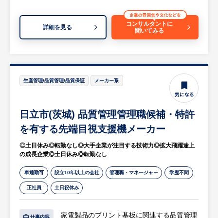
社」という大手企業で、国のプロジェクトに
直接関わることができます。
コンサルタントに
詳細を見る
・原子力プラントの安全を守るという、社会
聞いてみる
貢献性の非常に高い仕事に携わることができ
ます。
・理系（物理学、数学、機械工学等）の専門
知識を活かし、未経験からでも最先端の技術
生産管理/品質管理/品質保証
メーカー系
や知見を習得できます。
【組織構成】
日立市(茨城) 品質管理管理職候補・特許
詳細はご面談にてお伝えします。
を有する先端目視支援機メーカー
◎土日休み◎転勤なし◎大手企業が注目する技術力◎拡大飛躍途上
【将来的なキャリアビジョン】
の成長企業◎土日休み◎転勤なし
原子力分野における安全解析のスペシャリス
トとして専門性を追求したり、プロジェクト
車通勤可
設立10年以上の会社
管理職・マネージャー
学歴不問
リーダーとして研究チームを牽引するなど、
正社員
土日祝休み
ご自身の志向に合わせてキャリアを築くこと
が可能です。国家レベルのプロジェクトに携
家電製品のプリント基板に関連する品質管理
わることで、市場価値の高い人材へと成長で
仕事内容