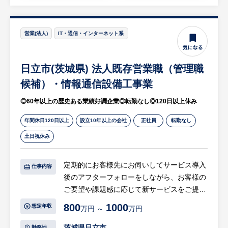
・顧客折衝
【②働き方】
・既存顧客のシステム導入と後のフォロー中
各人のご都合に合わせ、在宅勤務が可能です
心で、新規開拓営業はありません。
営業(法人)
IT・通信・インターネット系
（出社頻度は要相談）。お客様の原子力施設
（既存顧客からの紹介などに対応する機会は
への国内出張/海外出張も有ります。
あり）
日立市(茨城県) 法人既存営業職（管理職
等
※詳細は面談時にお伝えします
※詳細は面談時にお伝えします
候補）・情報通信設備工事業
◎60年以上の歴史ある業績好調企業◎転勤なし◎120日以上休み
【営業スタイル】
・基本的には既存顧客のフォローをメインで
年間休日120日以上
設立10年以上の会社
正社員
転勤なし
行っていただきます。
土日祝休み
・官公庁及び大手、準大手企業顧客が多く、
顧客との距離近く良きパートナーとして関係
定期的にお客様先にお伺いしてサービス導入
感が強いためご相談事が日々多く寄せられま
仕事内容
後のアフターフォローをしながら、お客様の
す。
ご要望や課題感に応じて新サービスをご提案
例：中央官庁／都府県市区地方自治体／金融
いただきます。実際の施工現場に立ち会うこ
機関／国公立、私立学校／病院／ホテル／
800
1000
想定年収
万円 ～
万円
ともございます。
NTTやその他民間企業 など
管理職候補として、経営陣からの方針をもと
茨城県日立市
勤務地