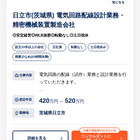
日立市(茨城県) 電気回路配線設計業務・
精密機械装置製造会社
◎安定経営◎WLB抜群◎転勤なし◎土日祝休
設立10年以上の会社
正社員
転勤なし
土日祝休み
残業少なめ(20時間未満)
電気回路の配線（試作）業務と設計業務を行
仕事内容
っていただきます。
【具体的には…】
420
520
想定年収
万円 ～
万円
・電気回路の配線業務
量産的なものより、試作的なケースを想定
茨城県日立市
勤務地
しています。又は量産への立ち上げなど。
（その為、配線だけでなく回路設計の知識・
経験ももっていると好ましいと考えておりま
コンサルタントに
詳細を見る