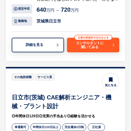
り、お客様との協創活動に参画いただきま
640
720
想定年収
万円 ～
万円
す。受注したプロジェクトにおいては、チー
ム(パートナー各社含む)のサブリーダーある
茨城県日立市
勤務地
いはメンバとして、上流の要件定義から開
発、テスト、現地対応までスキルや経験に応
じて携わっていただきます。
コンサルタントに
詳細を見る
聞いてみる
【具体的には…】
原子力施設の情報システム、DXソリューシ
ョンに関わる以下の職務を担当します。
・顧客協創による課題・ニーズの収集と文書
その他技術職
サービス系
化、提案書の作成。
・情報システムへの要求仕様を纏める設計仕
日立市(茨城) CAE解析エンジニア・機
様書等、技術文書の作成。
・設計仕様を満足する情報システムの開発。
械・プラント設計
（設計書作成、プログラミング、テスト）
◎年間休日129日◎充実の手当あり◎経験を活かせる
・顧客施設でのシステムテストの計画、実
行。
車通勤可
年間休日120日以上
完全週休2日制
正社員