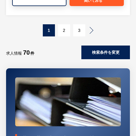
聞いてみる
す)
・電気回路の設計業務
現在の予定として具体的に回路設計を行
って頂く予定はありませんが、回路設計を行
1
2
3
えるスキルを持っていると理想的であり、引
き合いがあった際は技術・経験的に対応でき
る場合は対応したいと考えております。
70
検索条件を変更
等
求人情報
件
※詳細は面談時にお伝えします
【組織構成】
設計部：4名（筐体設計を含む）
【入社後】
・約4か月間、OJTを中心とした研修を受け
ていただき、社内システム使い方、顧客提案
の手法安など、日常業務を回せるようにフォ
ローをいたします。
・営業から設計・製作までグループで連携し