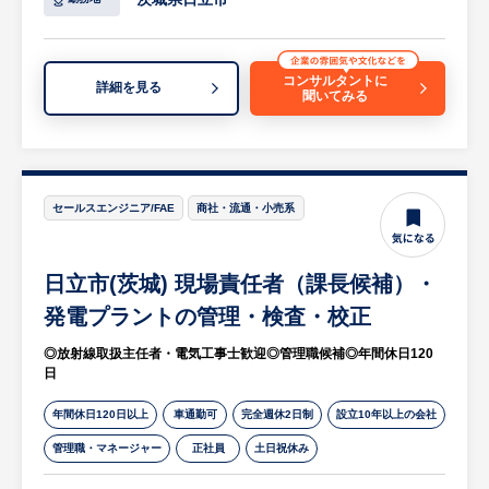
にメンバーのマネジメントを行いつつ、プレ
【主な商材】
イングマネージャーとして下記営業業務をお
・通信設備：PBX工事、電話設備工事、構内
任せいたします。
PHS工事、放送設備工事、LAN工事等を、公
コンサルタントに
詳細を見る
聞いてみる
共工事 等
【具体的には…】
・情報設備：ネットワークの設計・設置・工
・見積作成
事・保守、イントラネット構築（ファイアウ
・提案資料作成
ォール、DNS、Mail、Webサーバ） 等
・取交し書類作成
セールスエンジニア/FAE
商社・流通・小売系
・施工手配
【働き方】
・顧客折衝
・1日あたりの接点数としては、訪問の場合3
日立市(茨城) 現場責任者（課長候補）・
・既存顧客のシステム導入と後のフォロー中
～4社が目安となり、打ち合わせ内容から資
心で、新規開拓営業はありません。
発電プラントの管理・検査・校正
料作ったりするのもカウントすると、3～10
（既存顧客からの紹介などに対応する機会は
社程度になります。
◎放射線取扱主任者・電気工事士歓迎◎管理職候補◎年間休日120
あり）
・タスクマネジメントをしっかりしているほ
日
等
かマネージャーがはやく終業し帰りやすい雰
※詳細は面談時にお伝えします
年間休日120日以上
車通勤可
完全週休2日制
設立10年以上の会社
囲気を醸成するなど働きやすい環境に向けた
仕組みづくりを行っています。
管理職・マネージャー
正社員
土日祝休み
【営業スタイル】