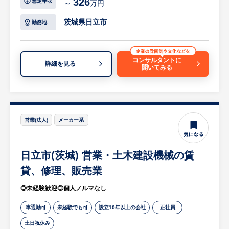
326
想定年収
～
万円
土木、建設用小型機械（発電機ポンプ等）及
・入社後、まずは営業所の責任者を目指して
びダンプ、トラック等車両の点検、整備、修
いただき、その後エリア統括責任者等へのス
茨城県日立市
勤務地
理
テップアップも可能です。
・会社保有の機械だけでなく、お客様所有の
・社内研修(ビジネスマナー研修・コミュニ
各種機械の修理、点検を受ける場合もござい
ケーションスキルアップ研修)や海外研修を
コンサルタントに
詳細を見る
聞いてみる
ます。
行い、社員のスキル向上を図っております。
【担当営業コメント】
※詳細は面談時にお伝えします
・今までの経験を活かし、長く勤めていただ
ける方はもちろんの事、未経験者でもやる気
営業(法人)
メーカー系
のある方を、丁寧に指導育成いたしますので
安心してお仕事を覚えていただけます。
日立市(茨城) 営業・土木建設機械の賃
・配属部署：小山営業所に配属となります。
営業1名(責任者40代)、サービス(整備)3名(嘱
貸、修理、販売業
託2名、50代1名)、回送1名、事務担当1名の
◎未経験歓迎◎個人ノルマなし
計6名体制です。
・業界、職種未経験で入社し、活躍している
車通勤可
未経験でも可
設立10年以上の会社
正社員
先輩社員も多数おります。・入社後、スキル
土日祝休み