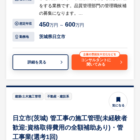
をする業務です。品質管理部門の管理職候補
きます。
の募集になります。
450
600
想定年収
万円 ～
万円
【具体的には…】
・検査治工具の仕様検討・製作・管理
茨城県日立市
勤務地
・品質管理に係る各種文書の作成(ワード、
エクセルなど)
・出荷検査
コンサルタントに
詳細を見る
聞いてみる
・部門のマネジメント
等
※詳細は面談時にお伝えします
建築/土木施工管理
不動産・建設系
日立市(茨城) 管工事の施工管理(未経験者
歓迎:資格取得費用の全額補助あり)・管
工事業(選考1回)