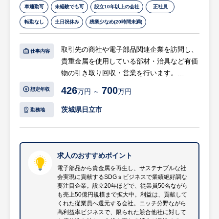
車通勤可
未経験でも可
設立10年以上の会社
正社員
転勤なし
土日祝休み
残業少なめ(20時間未満)
取引先の商社や電子部品関連企業を訪問し、
仕事内容
貴重金属を使用している部材・治具など有価
物の引き取り回収・営業を行います。
426
700
想定年収
万円 ～
万円
【具体的には…】
・既存取引先への深耕営業がメイン
茨城県日立市
勤務地
・取引先へアポイントをとり部材を回収・返
却
・担当の顧客と定期的に時間をかけて信頼関
係を構築
求人のおすすめポイント
・訪問・営業スケジュールは自身で調整・計
電子部品から貴金属を再生し、サステナブルな社
会実現に貢献するSDGｓビジネスで業績絶好調な
画
要注目企業。設立20年ほどで、従業員50名ながら
・営業エリアは県内および近県まで
も売上50億円規模まで拡大中。利益は、貢献して
・１日の訪問数は５～６件程度（社有車で直
くれた従業員へ還元する会社。ニッチ分野ながら
高利益率ビジネスで、限られた競合他社に対して
行直帰が可能）