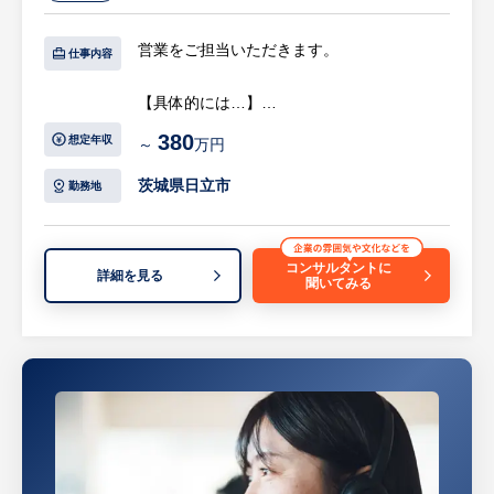
を習得し能力を発揮いただければ、営業所所
長や新規出店時の責任者等への登用も可能と
営業をご担当いただきます。
なります。
仕事内容
・社内研修(ビジネスマナー研修・コミュニ
【具体的には…】
ケーションスキルアップ研修)や海外研修を
・主に地元の土木、建設関連事業所を巡回
行い、社員のスキル向上を図っております。
380
想定年収
～
万円
し、各種工事用機械のレンタルを促進する営
業(目安：既存80％・新規開拓20％)や集金業
※詳細は面談時にお伝えします
茨城県日立市
勤務地
務を担当していただきます。
・小型機械の簡単な点検、整備、整備補助、
配送等も担当していただきます。入社後は先
コンサルタントに
詳細を見る
聞いてみる
輩社員と同行し、業務を覚えていただきま
す。
【担当営業コメント】
・今までの経験を活かし、長く勤めていただ
ける方はもちろんの事、未経験者でもやる気
のある方を、丁寧に指導育成いたしますので
安心してお仕事を覚えていただけます。