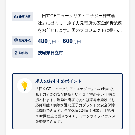
「日立GEニュークリア・エナジー株式会
仕事内容
社」に出向し、原子力発電所の安全解析業務
をお任せします。国のプロジェクトに携わ
り、原子力プラントの安全保障という社会貢
480
600
想定年収
万円 ～
万円
献性の高い仕事に挑戦できます。
茨城県日立市
勤務地
【具体的には…】
・原子力発電所の安全解析モデル・入力作成
・解析の実施、検証
・実験データに基づく資料作成
求人のおすすめポイント
・機械学習とCFD（数値流体力学・解析）を
「日立GEニュークリア・エナジー」への出向で、
原子力分野の安全解析という専門性の高い仕事に
融合させる研究・開発
携われます。理系出身者であれば業界未経験でも
等
応募可能！実験を通じ原子力プラントの安全保障
※詳細は面談時にお伝えします
に貢献できます。年間休日124日！残業も月平均
20時間程度と働きやすく、ワークライフバランス
を重視できます。
【ポジションの魅力・やりがい】
・「日立GEニュークリア・エナジー株式会