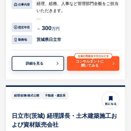
経理、総務、人事など管理部門全般をご担当
仕事内容
に部品として利用され、モバイル機器や電気
いただきます。
自動車の普及とともに、今後、益々消費が拡
大する一方で、近い将来にそれらの資源が枯
【具体的には…】
渇することが確実視され、地球規模の問題と
300
想定年収
～
万円
・社内の総務部門や経理部門等で使用する各
なっています。
種データの取りまとめ
茨城県日立市
勤務地
同社の再生ビジネスは、資源枯渇に対する解
・経理事務（売上・仕入れ・経費） ・総務
決策となりうるものであり、国内外で求めら
事務
れる事業を展開しています。
・PCでのエクセル操作（データ入力からグ
コンサルタントに
詳細を見る
聞いてみる
ラフができる方）
・世の中に求められるビジネス故に、業績も
・来客・電話対応
絶好調！
・その他、関連付随業務
現在、従業員はわずか50名ほどの会社です
※上記業務を3名で分担して行う予定。
が、年商は50億以上です。
等
経理/財務/株式公開
不動産・建設系
ニッチで特有の技術も求められるため、競合
※詳細は面談時にお伝えします
は決して多くありませんが、競合と比較して
もコスト面やお客様からの利便性という点で
日立市(茨城) 経理課長・土木建築施工お
【HUREX求人担当コメント】
明確な優位性を持つからこそ、年々業績を拡
同社は大正14年創業の老舗企業で、金属くず
よび資材販売会社
大しています。今後、全国に拠点を増やす予
や非鉄金属のリサイクルを通じて環境保全に