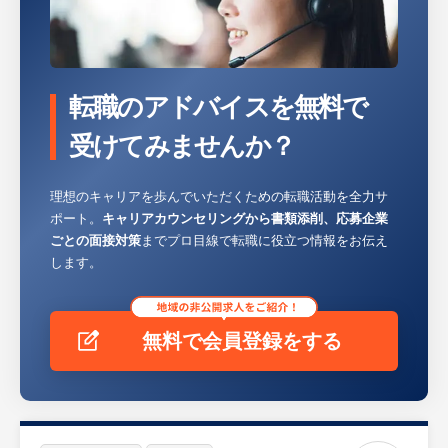
・営業エリアは各事業所から1時間圏内で
す。業務には社用車を使用していただきま
す。個人ノルマはなく、営業所単位で目標達
成を目指していただきます。
転職のアドバイスを無料で
・配属部署：小山営業所に配属となります。
営業1名(責任者40代)、サービス(整備)3名(嘱
受けてみませんか？
託2名、50代1名)、回送1名、事務担当1名の
計6名体制です。
理想のキャリアを歩んでいただくための転職活動を全力サ
・業界、職種未経験で入社し、活躍している
ポート。
キャリアカウンセリングから書類添削、応募企業
先輩社員も多数おります。・入社後、スキル
ごとの面接対策
までプロ目線で転職に役立つ情報をお伝え
を習得し能力を発揮いただければ、営業所所
します。
長や新規出店時の責任者等への登用も可能と
なります。
・社内研修(ビジネスマナー研修・コミュニ
無料で会員登録をする
ケーションスキルアップ研修)や海外研修を
行い、社員のスキル向上を図っております。
※詳細は面談時にお伝えします