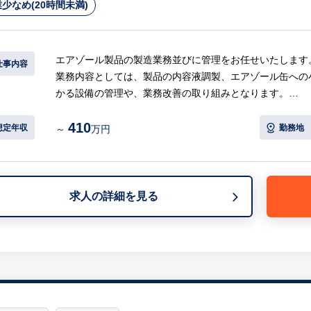
少なめ(20時間未満)
◯価格管理
・原材料や外注コストの見積もりと価格交渉
・コスト削減に向けた提案と実行
エアゾール製品の製造業務並びに管理をお任せいたします
仕事内容
等
業務内容としては、製品の内容液調製、エアゾール缶への
かる設備の管理や、業務改善の取り組みとなります。
このポジションでは、多方面にわたる業務管理が求められ
エアゾール製品についての知識や機器類の取扱いは入社後
また、効率的な生産とコスト管理に貢献し、プロジェクト
410
ください。
想定年収
勤務地
～
万円
す。
※詳細は面談時にお伝えします
※詳細は面談時にお伝えします
【HUREX求人担当コメント】
求人の詳細を見る
【HUREX求人担当コメント】
◎快適な働き方
◎快適な働き方
・夜勤／転勤無し：全社的に深夜業務を実施されていない
・夜勤／転勤無し：全社的に深夜業務を実施されていない
・残業月平均10～20時間程度：ノー残業デーなど、全社
・残業月平均10～20時間程度：ノー残業デーなど、全社
・年間休日125日あり、有給も取得しやすい雰囲気です。
・年間休日125日あり、有給も取得しやすい雰囲気です。
・勤続年数によるリフレッシュ休暇/旅行券の支給等、福
・勤続年数によるリフレッシュ休暇/旅行券の支給等、福
◎工場内環境