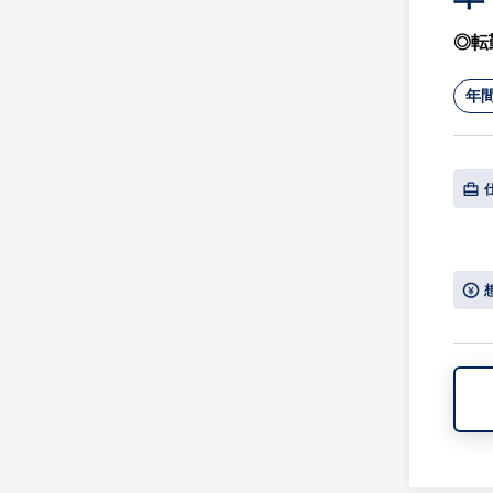
◎転
年間