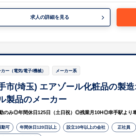
・生産スケジュールの立案と実行
・生産プロセスの進捗管理
・生産計画に基づくリソースの配分と最適化
求人の詳細を見る
・生産ラインの効率化とコスト削減の提案
◯仕入れ先との折衝
・原材料や部品の仕入れ先との価格交渉
・仕入れ条件の調整
◯受注元との折衝
ーカー（電気/電子/機械）
メーカー系
・受注元との連絡、調整による納期管理
・納期の調整やトラブル時の対応
手市(埼玉) エアゾール化粧品の製
・受注量に応じた生産計画の修正と対応
ル製品のメーカー
◯外注先管理
・外注先の選定と取引条件の交渉
勤のみ◎年間休日125日（土日祝）◎残業月10H◎幸手駅より車
・生産状況のモニタリング
・外注先との定期的なミーティングや報告
通勤可
年間休日120日以上
設立10年以上の会社
正社員