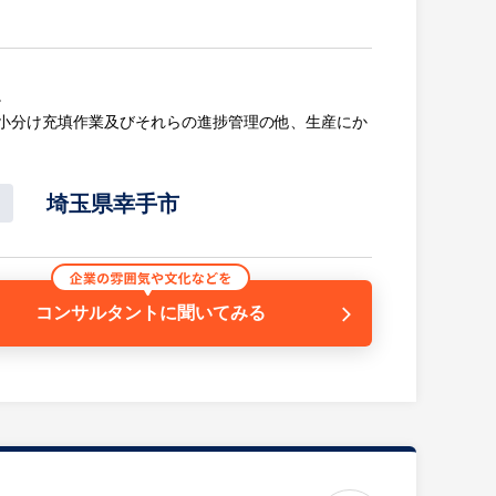
。
小分け充填作業及びそれらの進捗管理の他、生産にか
ます。
に丁寧に教育いたしますので知識のない方でもご安心
の成功に向けたマネジメントが重要な役割となりま
埼玉県幸手市
コンサルタントに
聞いてみる
ため夜勤が無いです。
ため夜勤が無いです。
的に残業しない動きがあります。
的に残業しない動きがあります。
利厚生の充実
利厚生の充実