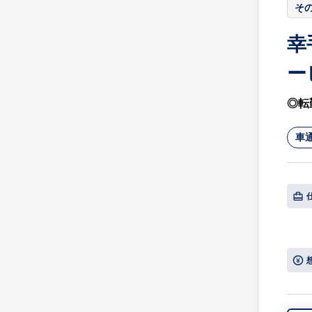
そ
幸
ー
◎転
車