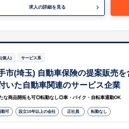
【組織体制】
求人の詳細を見る
【HUREX求人担当コメント】
板金塗装の担当として20代から50代までの幅広い年代の
業をすすめることが好きな方におすすめです。
(個人)
サービス系
手市(埼玉) 自動車保険の提案販売
付いた自動車関連のサービス企業
たな商品開拓も可◎転勤なし◎車・バイク・自転車通勤OK
通勤可
設立10年以上の会社
正社員
転勤なし