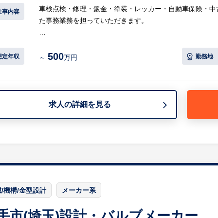
車検点検・修理・鈑金・塗装・レッカー・自動車保険・中
仕事内容
た事務業務を担っていただきます。
【具体的には…】
500
・来店されたお客様に対する自動車保険の提案・販売
想定年収
勤務地
～
万円
※保険の販売に関して、外に出て新規顧客を獲得する動き
※ご自身がこれまで取り扱っていた商品を新規ラインナッ
・電話対応
・書類作成/整理（作業内容書等）
求人の詳細を見る
・PC入力作業
・来客対応ほか
等
※詳細は面談時にお伝えします
【組織体制】
事務スタッフ：5名
/機構/金型設計
メーカー系
【HUREX求人担当コメント】
手市(埼玉)設計・バルブメーカー