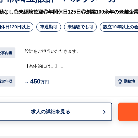
同社は、車検点検・修理・鈑金・塗装・レッカー・自動車
ービスを展開してこられました。今後は自動車保険の販売
勤なし◎未経験歓迎◎年間休日125日◎創業100余年の老舗企
す。
休日120日以上
車通勤可
未経験でも可
設立10年以上の
設計をご担当いただきます。
仕事内容
【具体的には…】
・上下水道用バルブの設計、工業用・農水用バルブの設計
450
※将来は出張業務あり
想定年収
勤務地
～
万円
【担当営業コメント】
・技術部に配属となります。部長は50代、総勢24名（内女
・創業以来106年で培われた、先人からの知識・ノウハ
求人の詳細を見る
機場の「流す/止める/絞る」をコントロールする水道バル
局などの官公庁案件を長年受注、社会に不可欠な水という
・福利厚生の一環として、夏は暑さ対策でかき氷の配布、