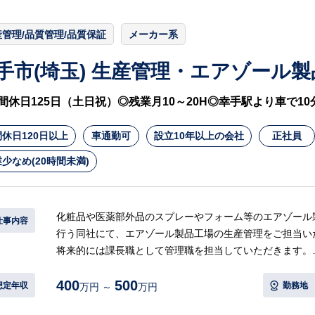
産管理/品質管理/品質保証
メーカー系
手市(埼玉) 生産管理・エアゾール
間休日125日（土日祝）◎残業月10～20H◎幸手駅より車で10
休日120日以上
車通勤可
設立10年以上の会社
正社員
少なめ(20時間未満)
化粧品や医薬部外品のスプレーやフォーム等のエアゾール
仕事内容
行う同社にて、エアゾール製品工場の生産管理をご担当い
将来的には課長職として管理職を担当していただきます。
400
500
【具体的には…】
想定年収
勤務地
万円 ～
万円
◯生産管理