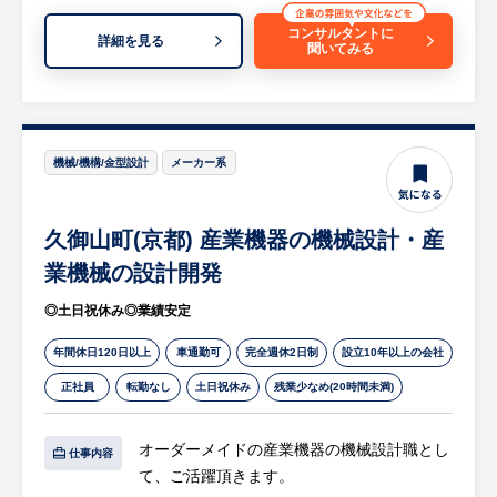
等
※詳細は面談時にお伝えします
コンサルタントに
詳細を見る
聞いてみる
【求人担当コメント】
・計測機器や各種精密機器に使用される部品
など多種多様な加工品を製作しています。
・「NOとは言わないモノづくり」をモット
機械/機構/金型設計
メーカー系
ーにしており、50年以上の歴史があります。
・正規雇用12名、嘱託2名の計14名が所属し
久御山町(京都) 産業機器の機械設計・産
ております。（20代2名、30代6名、40代2
名、50代2名、60代2名）
業機械の設計開発
◎土日祝休み◎業績安定
■就業環境
・扱っているものが樹脂製品のため、作業中
年間休日120日以上
車通勤可
完全週休2日制
設立10年以上の会社
の油汚れ等もほとんどありません。
正社員
転勤なし
土日祝休み
残業少なめ(20時間未満)
・作業場は、密閉されていて空調も完備され
ているので、真冬・真夏の過酷さもなく働き
オーダーメイドの産業機器の機械設計職とし
やすい環境です。
仕事内容
て、ご活躍頂きます。