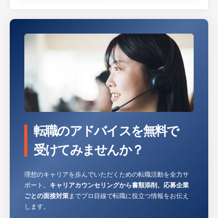
【求人担当コメント】
・計測機器や各種精密機器に使用される部品
など多種多様な加工品を製作しています。
・「NOとは言わないモノづくり」をモット
ーにしており、50年以上の歴史があります。
・正規雇用11名、パート4名の計15名です。
20代～50代までバランスよく在籍していま
す。また半数以上名が女性社員となっており
ます。
転職のアドバイスを無料で
■研修制度
受けてみませんか？
・未経験者からスタートした方が大半です
が、しっかりと研修を行うため未経験からで
理想のキャリアを歩んでいただくための転職活動を全力サ
も全く問題なくスキルを身に付けることが出
ポート。
キャリアカウンセリングから書類添削、応募企業
来ます。
ごとの面接対策
までプロ目線で転職に役立つ情報をお伝え
・未経験者は、まず約１カ月ほどの検査業務
します。
からスタートし、加工図面の読み方から学び