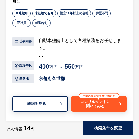
無し
車通勤可
未経験でも可
設立10年以上の会社
学歴不問
正社員
転勤なし
自動車整備士として各種業務をお任せしま
仕事内容
す。
【具体的には…】
400
550
想定年収
万円 ～
万円
・トラック、バスの点検、修理
・エンジンのオーバーホール
京都府久世郡
勤務地
・洗車、回送業務
等
コンサルタントに
詳細を見る
聞いてみる
14
検索条件を変更
求人情報
件