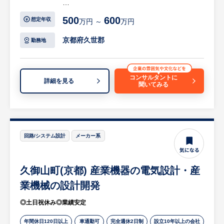
【具体的には…】
500
600
想定年収
万円 ～
万円
・お客様との仕様検討、開発設計
・基本設計～詳細設計
京都府久世郡
勤務地
・装置の立ち上げ
リモートワーク：週１～2日相談可能（業務
の習熟度に応じる）
コンサルタントに
詳細を見る
聞いてみる
出張頻度：打ち合わせや立ち上げ時に日帰り
～1泊程度の全国出張の可能性あり。ほとん
どが日帰りで数か月に1回程度
等
※詳細は面談時にお伝えします
回路/システム設計
メーカー系
【HUREX求人担当コメント】
久御山町(京都) 産業機器の電気設計・産
・食品包装用、医療用、最先端のリチウムイ
オン電池、半導体、ディスプレイなど多くの
業機械の設計開発
分野の工業用フィルムや金属箔など私たちの
◎土日祝休み◎業績安定
身の回りにある幅広い製品に使われていま
す。
年間休日120日以上
車通勤可
完全週休2日制
設立10年以上の会社