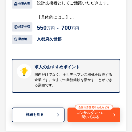
設計技術者としてご活躍いただきます。
仕事内容
【具体的には…】
・2Dまたは3D-CADを使用してプレス機械の
550
700
想定年収
万円 ～
万円
設計、製図
・プレス機械の金型設計・設計した機械での
京都府久世郡
勤務地
客先試運転業務
・海外納品の際の海外出張
等
求人のおすすめポイント
【担当者より】
国内だけでなく、全世界へプレス機械を販売する
企業です。今までの業務経験を活かすことができ
※設計から組立・設置まで、トータルで担当
る業種です。
いただくことがベストです。
※日本で1社、海外で3社のホットホーマーの
メーカーとして、全世界に販売しています。
※京都府の科学技術功労賞も受賞しており、
コンサルタントに
詳細を見る
オンリーワン企業として、技術力の工場を図
聞いてみる
っていきます。