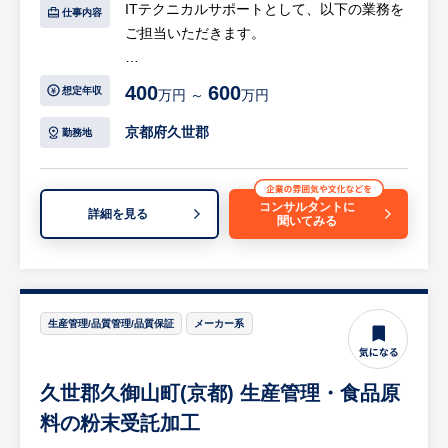
ITテクニカルサポートとして、以下の業務を
仕事内容
ご担当いただきます。
【具体的には…】
400
600
想定年収
万円 ～
万円
・社内システムの企画・導入・保守・運用、
IT支援
京都府久世郡
勤務地
・PC・IT機器の管理、ソフトウェアのイン
ストール
・ヘルプデスク（社員からのITに関する問い
コンサルタントに
詳細を見る
聞いてみる
合わせ対応）
・ネットワーク・セキュリティの管理・運用
・IT資産管理、ライセンス管理
等
※詳細は面談時にお伝えします
生産管理/品質管理/品質保証
メーカー系
【求人担当コメント】
久世郡久御山町(京都) 生産管理・食品原
・食品・健康食品の原材料に対する粉砕・殺
菌・異物除去・混合・小分け・分析といった
料の粉末受託加工
受託粉体加工サービスを提供するメーカーで