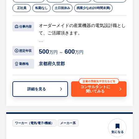
・業界も使用方法も異なるお客様が多いた
正社員
転勤なし
土日祝休み
残業少なめ(20時間未満)
め、お客様に合わせた完全オーダーメイド製
品です。担当機の設計を始めるにあたり電気
オーダーメイドの産業機器の電気設計職とし
設計者や組立者との打合せも行い、社員一丸
仕事内容
て、ご活躍頂きます。
となって他技術者と高め合いながらチームで
仕事を行います。
【具体的には…】
500
600
想定年収
万円 ～
万円
・お客様との機械仕様の打合せ
・回路設計（CAD）
京都府久世郡
勤務地
・PLC・タッチパネル・サーボモーターを用
いた制御設計
・工場及び納入先でのインストール
コンサルタントに
詳細を見る
聞いてみる
リモートワーク：週１～2日相談可能（業務
の習熟度に応じる）
出張頻度：打ち合わせや立ち上げ時に日帰り
～1泊程度の全国出張の可能性あり。ほとん
どが日帰りで数か月に1回程度
ワーカー（電気/電子/機械）
メーカー系
等
※詳細は面談時にお伝えします