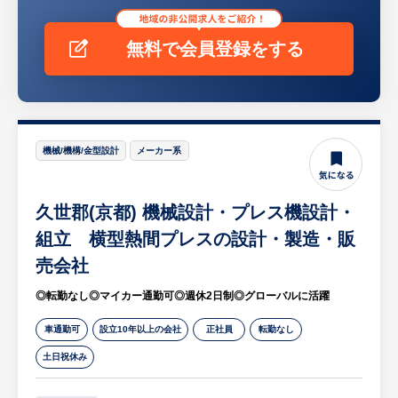
ます。その後、各製造業務をローテーション
で経験をし、最終適性や希望から担当業務を
無料で会員登録をする
決定いたします。
■就業環境
・扱っているものが樹脂製品のため、作業中
の油汚れ等もほとんどありません。
機械/機構/金型設計
メーカー系
・作業場は、密閉されていて空調も完備され
ているので、真冬・真夏の過酷さもなく働き
やすい環境です。
久世郡(京都) 機械設計・プレス機設計・
組立 横型熱間プレスの設計・製造・販
売会社
◎転勤なし◎マイカー通勤可◎週休2日制◎グローバルに活躍
車通勤可
設立10年以上の会社
正社員
転勤なし
土日祝休み