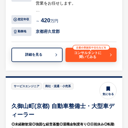
営業をお任せします。
【具体的には…】
420
想定年収
～
万円
・紹介等に基づく顧客訪問から案件受注
・顧客の業務特性から生じるニーズを把握し
京都府久世郡
勤務地
提案型営業
・売上金回収
等
コンサルタントに
詳細を見る
聞いてみる
【求人担当コメント】
・各大手ディーラーとの安定した取引基盤の
下でフルオーダーでトラックの荷台等車両製
造を手掛けられています。
サービスエンジニア
商社・流通・小売系
・営業未経験歓迎です。
久御山町(京都) 自動車整備士・大型車デ
ィーラー
◎未経験歓迎◎強固な経営基盤◎退職金制度有り◎日祝休み◎転勤