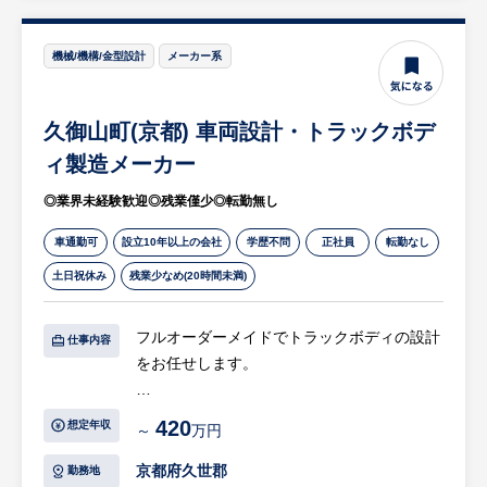
機械/機構/金型設計
メーカー系
久御山町(京都) 車両設計・トラックボデ
ィ製造メーカー
◎業界未経験歓迎◎残業僅少◎転勤無し
車通勤可
設立10年以上の会社
学歴不問
正社員
転勤なし
土日祝休み
残業少なめ(20時間未満)
フルオーダーメイドでトラックボディの設計
仕事内容
をお任せします。
【具体的には…】
420
想定年収
～
万円
・CADを用いたトラックボディの設計
・部材発注
京都府久世郡
勤務地