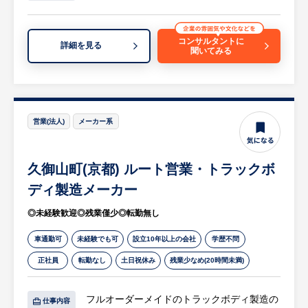
等
【求人担当コメント】
コンサルタントに
詳細を見る
聞いてみる
・各大手ディーラーとの安定した取引基盤の
下でフルオーダーでトラックの荷台等車両製
造を手掛けられています。
・業界未経験歓迎です。CAD操作のご経験者
の方を求められています。
営業(法人)
メーカー系
久御山町(京都) ルート営業・トラックボ
ディ製造メーカー
◎未経験歓迎◎残業僅少◎転勤無し
車通勤可
未経験でも可
設立10年以上の会社
学歴不問
正社員
転勤なし
土日祝休み
残業少なめ(20時間未満)
フルオーダーメイドのトラックボディ製造の
仕事内容