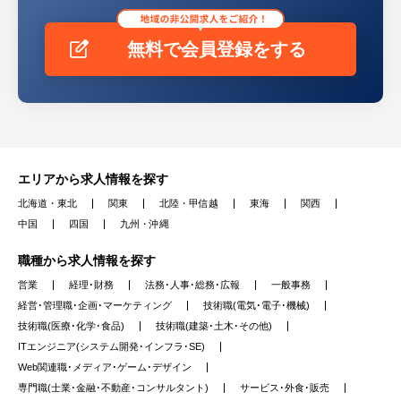
無料で会員登録をする
エリアから求人情報を探す
北海道・東北
関東
北陸・甲信越
東海
関西
中国
四国
九州・沖縄
職種から求人情報を探す
営業
経理･財務
法務･人事･総務･広報
一般事務
経営･管理職･企画･マーケティング
技術職(電気･電子･機械)
技術職(医療･化学･食品)
技術職(建築･土木･その他)
ITエンジニア(システム開発･インフラ･SE)
Web関連職･メディア･ゲーム･デザイン
専門職(士業･金融･不動産･コンサルタント)
サービス･外食･販売