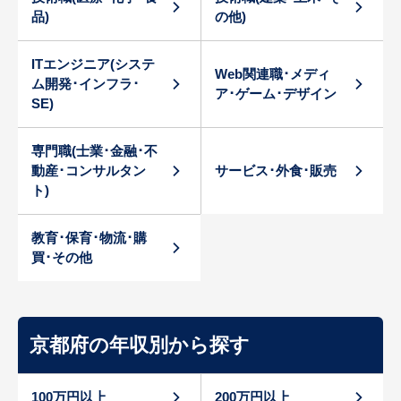
品)
の他)
ITエンジニア(システ
Web関連職･メディ
ム開発･インフラ･
ア･ゲーム･デザイン
SE)
専門職(士業･金融･不
動産･コンサルタン
サービス･外食･販売
ト)
教育･保育･物流･購
買･その他
京都府の年収別から探す
100万円以上
200万円以上