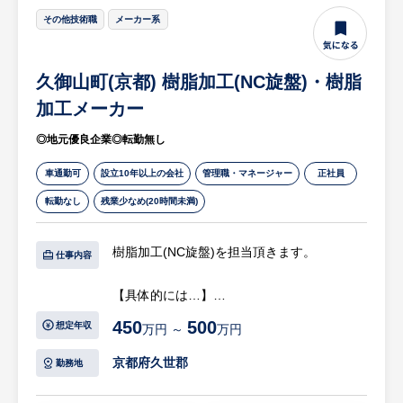
その他技術職
メーカー系
【担当営業コメント】
・既存顧客の営業が中心です。顧客深耕や定
久御山町(京都) 樹脂加工(NC旋盤)・樹脂
期フォローをお任せします。
加工メーカー
※詳細は面談時にお伝えします
◎地元優良企業◎転勤無し
車通勤可
設立10年以上の会社
管理職・マネージャー
正社員
転勤なし
残業少なめ(20時間未満)
樹脂加工(NC旋盤)を担当頂きます。
仕事内容
【具体的には…】
・工業用樹脂加工業務
450
500
想定年収
万円 ～
万円
・マザック、滝澤鉄工所製のNC旋盤のプロ
グラム作成
京都府久世郡
勤務地
・加工のセッティング、実加工作業