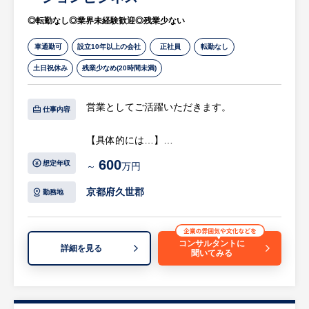
・その他一般的な総務業務
◎転勤なし◎業界未経験歓迎◎残業少ない
等
車通勤可
設立10年以上の会社
正社員
転勤なし
※詳細は面談時にお伝えします
土日祝休み
残業少なめ(20時間未満)
営業としてご活躍いただきます。
仕事内容
【具体的には…】
・顧客からの問い合わせ対応
600
想定年収
～
万円
・見積もり作成、受注、契約までの顧客フォ
ロー
京都府久世郡
勤務地
・客先での製品説明／デモンストレーション
・受注案件の本社技術者、協力会社との調整
業務
コンサルタントに
詳細を見る
聞いてみる
・設計／製作状況を確認し、プロジェクト管
理
・現地作業への同行
等