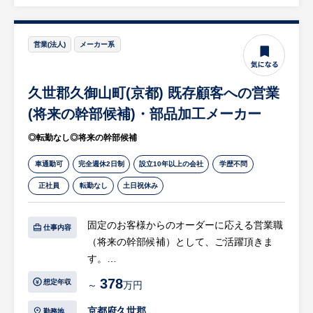
・総務、庶務業務
等
※詳細は面談時にお伝えします
営業(法人)
メーカー系
【求人担当コメント】
久世郡久御山町(京都) 既存顧客への営業
・計測機器や各種精密機器に使用される部品
など多種多様な加工品を製作しています。
(将来の幹部候補)・部品加工メーカー
・「NOとは言わないモノづくり」をモット
◎転勤なし◎将来の幹部候補
ーにしており、50年以上の歴史があります。
車通勤可
完全週休2日制
設立10年以上の会社
学歴不問
正社員
転勤なし
土日祝休み
固定のお客様からのオーダーに応える営業職
仕事内容
（将来の幹部候補）として、ご活躍頂きま
す。
378
想定年収
～
万円
【具体的には…】
・固定顧客からのオーダー対応：継続的なお
京都府久世郡
勤務地