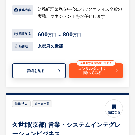
ーザー溶接加工／YAG溶接加工／各種スポッ
ト溶接加工／ベンディング加工
財務経理業務を中心にバックオフィス全般の
仕事内容
・営業ノルマはなく、プレッシャーなくお客
実務、マネジメントをお任せします
様に最善のサービスを提供できます。
【具体的には…】
600
800
想定年収
万円 ～
万円
◎財務経理業務
・日常の取引入力、現金、各銀行預金の管理
京都府久世郡
勤務地
・売掛債権、買掛債権の管理
・借入債権の管理
・各経費振込
コンサルタントに
詳細を見る
聞いてみる
・給与、賞与計算
・月次試算表作成、決算資料、決算報告書作
成
・資金繰り管理
・その他一般的な経理業務
営業(法人)
メーカー系
◎総務業務
・各官公庁への資料作成、提出
久世郡(京都) 営業・システムインテグレ
・社会保険基礎資料、労働保険料の決算、予
定申告
ーションビジネス