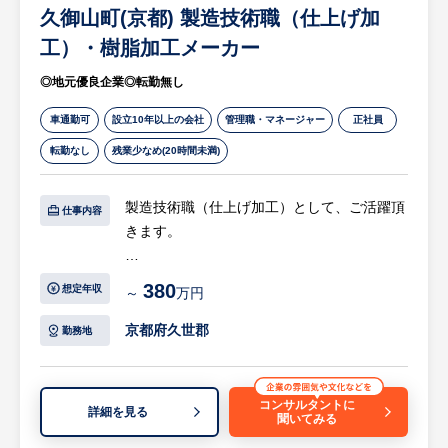
久御山町(京都) 製造技術職（仕上げ加
【HUREX求人担当コメント】
工）・樹脂加工メーカー
・食品包装用、医療用、最先端のリチウムイ
◎地元優良企業◎転勤無し
オン電池、半導体、ディスプレイなど多くの
分野の工業用フィルムや金属箔など私たちの
車通勤可
設立10年以上の会社
管理職・マネージャー
正社員
身の回りにある幅広い製品に使われていま
転勤なし
残業少なめ(20時間未満)
す。
・業界も使用方法も異なるお客様が多いた
製造技術職（仕上げ加工）として、ご活躍頂
め、お客様に合わせた完全オーダーメイド製
仕事内容
きます。
品です。担当機の設計を始めるにあたり電気
設計者や組立者との打合せも行い、社員一丸
【具体的には…】
となって他技術者と高め合いながらチームで
380
想定年収
～
万円
・工業用樹脂加工業務
仕事を行います。
・樹脂と樹脂の接着作業
京都府久世郡
勤務地
・部材の接合、圧着作業
・研磨作業（つや出しや小傷を取るなどの仕
上げ作業）
コンサルタントに
詳細を見る
聞いてみる
等
※詳細は面談時にお伝えします