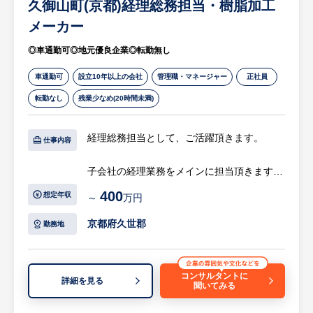
久御山町(京都)経理総務担当・樹脂加工
受託粉体加工サービスを提供するメーカーで
す。豊富な設備と独自ノウハウで原材料を高
メーカー
品質な粉末に加工しています。
◎車通勤可◎地元優良企業◎転勤無し
・原料本来の特性を損なわない微粉砕技術と
多工程を一括で行う加工力に強みがあり、食
車通勤可
設立10年以上の会社
管理職・マネージャー
正社員
品・健康食品業界からの受託加工で信頼を得
転勤なし
残業少なめ(20時間未満)
ています。高度な品質管理体制と豊富な加工
実績を持つ点が競合との差別化です。
経理総務担当として、ご活躍頂きます。
仕事内容
子会社の経理業務をメインに担当頂きます。
将来的には、資金繰りや銀行対応、人事採用
400
想定年収
～
万円
などにも携わることが出来ます。
京都府久世郡
勤務地
【具体的には…】
・日常経理業務
・月次、年次決算業務
コンサルタントに
詳細を見る
聞いてみる
・顧問税理士、社労士対応
・勤怠管理、給与関連業務、入退者手続業務