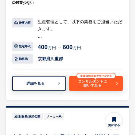
◎残業少ない
す。豊富な設備と独自ノウハウで原材料を高
品質な粉末に加工しています。
・原料本来の特性を損なわない微粉砕技術と
生産管理として、以下の業務をご担当いただ
仕事内容
多工程を一括で行う加工力に強みがあり、食
きます。
品・健康食品業界からの受託加工で信頼を得
ています。高度な品質管理体制と豊富な加工
【具体的には…】
400
600
想定年収
万円 ～
万円
実績を持つ点が競合との差別化です。
・生産管理業務
・生産計画の策定、生産計画に伴う進捗管理
京都府久世郡
勤務地
・工程管理
・納期管理
・業務指導（手順書の作成、手順書の見直
コンサルタントに
詳細を見る
聞いてみる
し）
等
※詳細は面談時にお伝えします
【求人担当コメント】
経理/財務/株式公開
メーカー系
・食品・健康食品の原材料に対する粉砕・殺
菌・異物除去・混合・小分け・分析といった