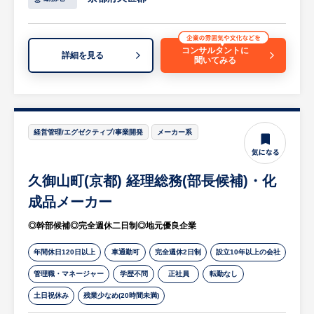
取引のあるお客様からの注文やリクエストに
応じます。
・PCを使用した受注業務：受注内容を正確
コンサルタントに
詳細を見る
聞いてみる
に把握し、システムに入力・管理します。
・品質管理：製品が高品質であることを確認
し、必要に応じて品質改善を提案します。
・納期管理：お客様の期待に応えるため、納
期を厳守し、スケジュールを管理します。
経営管理/エグゼクティブ/事業開発
メーカー系
・出荷管理：製品の出荷準備を行い、正確か
つ迅速にお客様へ届けます。
久御山町(京都) 経理総務(部長候補)・化
等
※詳細はご面談時にお伝えします。
成品メーカー
◎幹部候補◎完全週休二日制◎地元優良企業
【担当営業コメント】
・高い技術力を誇り、多岐にわたる製造業を
年間休日120日以上
車通勤可
完全週休2日制
設立10年以上の会社
支援しています。以下のような精密な加工技
管理職・マネージャー
学歴不問
正社員
転勤なし
術を提供しています：
土日祝休み
残業少なめ(20時間未満)
精密板金／シートメタル加工／ファイバーレ