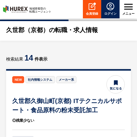
HUREX
地域密着型の
転職エージェント
会員登録
ログイン
メニュー
久世郡（京都）の転職・求人情報
14
検索結果
件表示
NEW
社内情報システム
メーカー系
久世郡久御山町(京都) ITテクニカルサポ
ート・食品原料の粉末受託加工
◎残業少ない