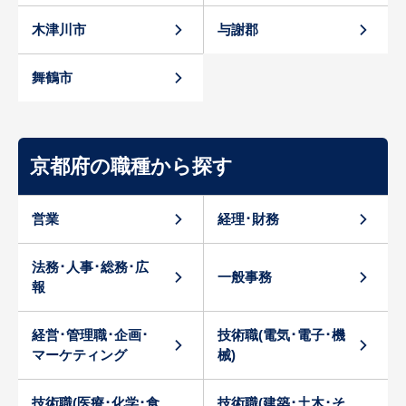
木津川市
与謝郡
舞鶴市
京都府の職種から探す
営業
経理･財務
法務･人事･総務･広
一般事務
報
経営･管理職･企画･
技術職(電気･電子･機
マーケティング
械)
技術職(医療･化学･食
技術職(建築･土木･そ