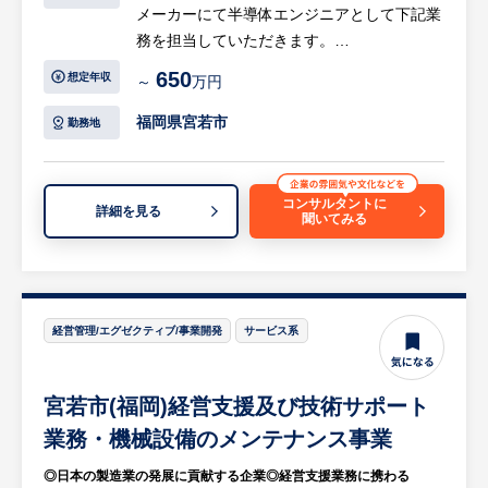
メーカーにて半導体エンジニアとして下記業
務を担当していただきます。
650
想定年収
～
万円
【具体的には…】
半導体後工程受託メーカーにて生産プロジェ
福岡県宮若市
勤務地
クト管理をお任せします。案件受注後、生産
企画から量産までにおいて、顧客との打ち合
わせや生産の進捗管理を行っていきます。
コンサルタントに
詳細を見る
聞いてみる
・顧客折衝（案件相談、生産計画・見積、定
期報告等）
・生産計画（社内設計・製造・調達部門等）
・進捗管理（生産計画に基づき確認を行う）
経営管理/エグゼクティブ/事業開発
サービス系
※入社後はスキルに合わせプロジェクトマネ
ージャーもしくはアシスタントからスタート
宮若市(福岡)経営支援及び技術サポート
します。
※案件は1年～1年半スパンで進行していく
業務・機械設備のメンテナンス事業
為、量産化された時のやりがいを大きく感じ
◎日本の製造業の発展に貢献する企業◎経営支援業務に携わる
ることができます。