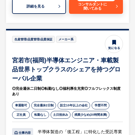
※詳細は面談時にお伝えします
コンサルタントに
詳細を見る
聞いてみる
生産管理/品質管理/品質保証
メーカー系
宮若市(福岡)半導体エンジニア・車載製
品世界トップクラスのシェアを持つグロ
ーバル企業
◎完全週休二日制◎転勤なし◎福利厚生充実◎フルフレックス制度
あり
車通勤可
完全週休2日制
設立10年以上の会社
学歴不問
正社員
転勤なし
土日祝休み
残業少なめ(20時間未満)
半導体製造の「後工程」に特化した受託専業
仕事内容