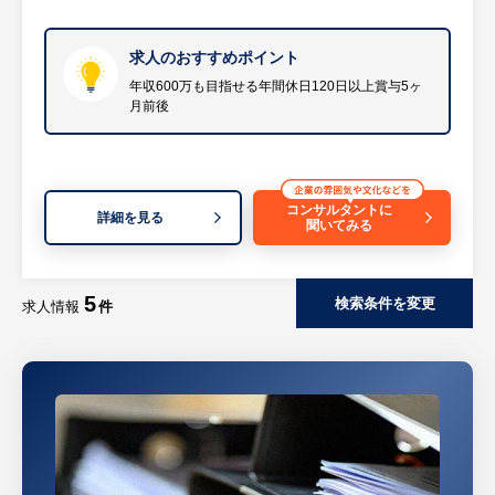
・親会社への決算報告（IFRS）
・固定資産管理
・原価計算／出納業務／監査対応
求人のおすすめポイント
等
年収600万も目指せる年間休日120日以上賞与5ヶ
月前後
※組織構成6名。（室長、主任、担当、庶
務）30~40代をメインに構成されています。
※原価管理、出納などは専任の担当者がいる
コンサルタントに
ため、メインは決算業務を中心に対応頂く事
詳細を見る
聞いてみる
を期待しています。
【就業環境】
5
検索条件を変更
求人情報
件
既に働き方改革実施や作業の見える化によ
り、残業軽減に取り組んでおり、年休取得率
も80％超と働きやすい就業環境です。2019
年4月に発足した企業ですので、福岡県に限
定した働き方をしつつも、スキルアップが望
める環境です。（キャリアアップのために、
短期出向の可能性はあります）