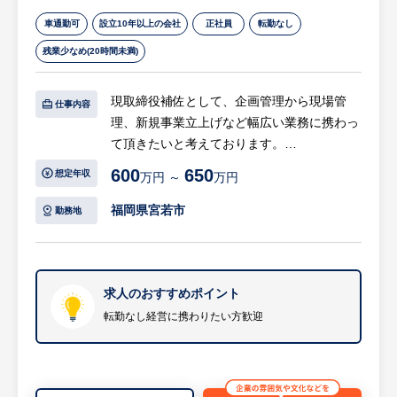
※将来、国内のみならずワールドワイドに活
車通勤可
設立10年以上の会社
正社員
転勤なし
躍できるエンジニアとなってもらいたい。
残業少なめ(20時間未満)
現取締役補佐として、企画管理から現場管
仕事内容
理、新規事業立上げなど幅広い業務に携わっ
て頂きたいと考えております。
600
650
想定年収
万円 ～
万円
【具体的には…】
・財務経理含む経営改善や経営企画など経営
福岡県宮若市
勤務地
支援業務
※事業のライフサイクル、ポートフォリオを
理解した上で既存事業を安定的に運営する。
新規事業開発に取り組むための時間とお金を
求人のおすすめポイント
捻出し、新規事業をスタートアップさせる。
転勤なし経営に携わりたい方歓迎
・設備設置やメンテナンスを行う現場管理及
び新技術開発業務に携わる。
※顧客の要望を正確に把握し、職人達とコミ