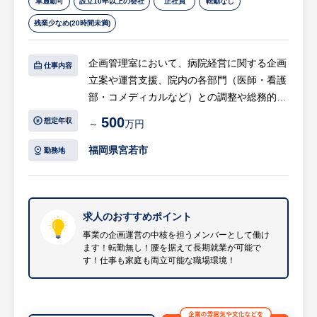
車通勤可
設立10年以上の会社
正社員
転勤なし
残業少なめ(20時間未満)
企画管理室において、病院経営に関する企画
仕事内容
立案や運営支援、院内の各部門（医師・看護
部・コメディカルなど）との調整や総務的業
務など、病院運営全般に関わる幅広い業務を
500
想定年収
～
万円
お任せします。
福岡県宮若市
勤務地
【具体的には…】
◯病院経営に関する企画立案・運営支援
◯院内プロジェクトの企画・調整・進行管理
◯医師・看護部・コメディカル部門との調整
求人のおすすめポイント
および補助業務
事業の企画運営の中核を担うメンバーとして働け
ます！転勤無し！腰を据えて長期就業が可能で
◯設備什器管理・環境整備等の総務的業務お
す！仕事も家庭も両立可能な職場環境！
よび雑務対応
◯その他、病院運営全般に関わる関連業務
等