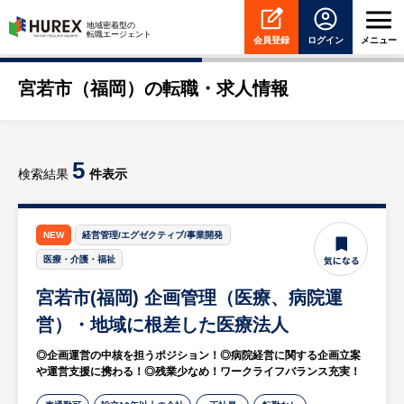
HUREX
地域密着型の
転職エージェント
会員登録
ログイン
メニュー
宮若市（福岡）の転職・求人情報
5
検索結果
件表示
NEW
経営管理/エグゼクティブ/事業開発
医療・介護・福祉
宮若市(福岡) 企画管理（医療、病院運
営）・地域に根差した医療法人
◎企画運営の中核を担うポジション！◎病院経営に関する企画立案
や運営支援に携わる！◎残業少なめ！ワークライフバランス充実！