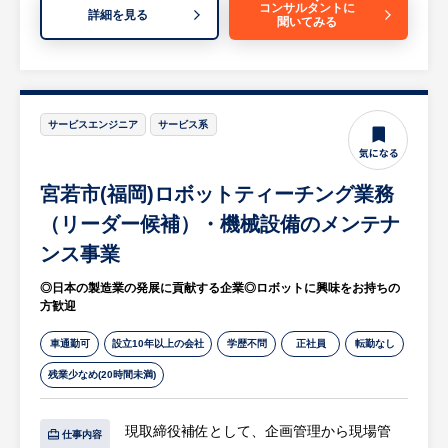
ュニケーションを取りながら現場作業を管
コンサルタントに
詳細を見る
聞いてみる
理・監督を行う。
【求人担当コメント】
日本有数の自動車メーカーの生産製造設備の
メンテナンスや工事を中心に、安全・安心・
サービスエンジニア
サービス系
円滑な作業で実施し、日本の製造業の発展に
貢献してきた企業です。社員と外注業者が一
宮若市(福岡)ロボットティーチング業務
緒になって、働いています。それぞれが自分
の仕事にプライドを持って役割を全うしてい
（リーダー候補）・機械設備のメンテナ
ます。こだわりの強いメンバーもいますが、
ンス事業
仕事を完遂するために真面目に取り組んでお
◎日本の製造業の発展に貢献する企業◎ロボットに興味をお持ちの
り、業務が完了した時は全員で喜びを分かち
方歓迎
合える職場です。
車通勤可
設立10年以上の会社
学歴不問
正社員
転勤なし
残業少なめ(20時間未満)
現取締役補佐として、企画管理から現場管
仕事内容