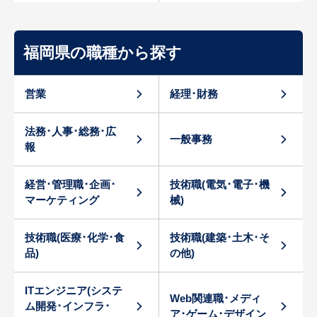
福岡県の職種から探す
営業
経理･財務
法務･人事･総務･広
一般事務
報
経営･管理職･企画･
技術職(電気･電子･機
マーケティング
械)
技術職(医療･化学･食
技術職(建築･土木･そ
品)
の他)
ITエンジニア(システ
Web関連職･メディ
ム開発･インフラ･
ア･ゲーム･デザイン