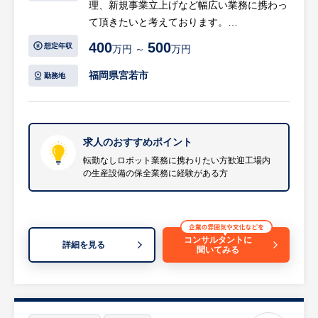
理、新規事業立上げなど幅広い業務に携わっ
て頂きたいと考えております。
400
500
想定年収
万円 ～
万円
【具体的には…】
・新設、改造案件：ティーチングやロボット
福岡県宮若市
勤務地
の立ち上げ時のセットアップ（初期設定）作
業で自動車生産工場だと車種追加のタイミン
グなどに発生する業務。
・定期作業：ロボットの定期点検やグリス他
求人のおすすめポイント
消耗品の交換作業。通常ロボットは2年に一
転勤なしロボット業務に携わりたい方歓迎工場内
の生産設備の保全業務に経験がある方
度定期しグリス交換を行う。また故障時など
の部品交換などの保守業務。
※経験者が望ましいが、前向きに取り組む姿
勢があれば可。ロボットに必要な資格は入社
コンサルタントに
後に取得しても良い。
詳細を見る
聞いてみる
※当面は、福岡県内の某大手ロボットメーカ
ーへの派遣となる。将来的な同社の現場チー
ムのリーダーになって頂くことを期待。