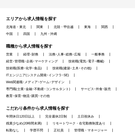
エリアから求人情報を探す
北海道・東北
関東
北陸・甲信越
東海
関西
中国
四国
九州・沖縄
職種から求人情報を探す
営業
経理･財務
法務･人事･総務･広報
一般事務
経営･管理職･企画･マーケティング
技術職(電気･電子･機械)
技術職(医療･化学･食品)
技術職(建築･土木･その他)
ITエンジニア(システム開発･インフラ･SE)
Web関連職･メディア･ゲーム･デザイン
専門職(士業･金融･不動産･コンサルタント)
サービス･外食･販売
教育･保育･物流･購買･その他
こだわり条件から求人情報を探す
年間休日120日以上
完全週休2日制
土日祝休み
残業少なめ(20時間未満)
リモートワーク・在宅勤務制度あり
転勤なし
学歴不問
正社員
管理職・マネージャー