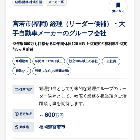
経理/財務/株式公開
メーカー系
【求人担当コメント】
日本有数の自動車メーカーの生産製造設備の
メンテナンスや工事を中心に、安全・安心・
宮若市(福岡) 経理（リーダー候補）・大
円滑な作業で実施し、日本の製造業の発展に
手自動車メーカーのグループ会社
貢献してきた企業です。社員と外注業者が一
緒になって働いています。それぞれが自分の
◎年収600万も目指せる◎年間休日120日以上◎充実の福利厚生◎賞
与5ヶ月前後
仕事にプライドを持って役割を全うしていま
す。こだわりの強いメンバーもいますが、仕
車通勤可
年間休日120日以上
設立10年以上の会社
正社員
事を完遂するために真面目に取り組んでお
転勤なし
残業少なめ(20時間未満)
り、業務が完了した時は全員で喜びを分かち
合える職場です。
経理担当として将来的な経理グループのリー
仕事内容
ダー候補として、幅広く業務を担当頂きご活
躍頂く事を期待します。
600
想定年収
～
万円
【具体的には…】
・経理業務全般
福岡県宮若市
勤務地
・決算業務（月次・年次）