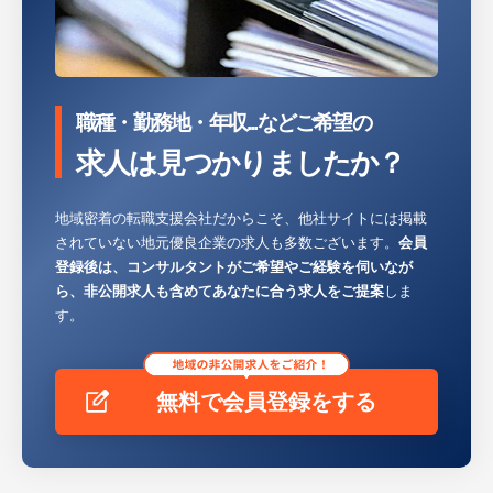
また、年に3回面談を実施しており、キャリ
ア面談を通して身に着けたいスキルや担当し
たい製品などの意見をアウトプットする場が
あるため、自身のキャリア形成がしやすい環
境です。今回のポジションでは経理室長への
職種・勤務地・年収...などご希望の
キャリアや、経営企画室などへのキャリアパ
求人は見つかりましたか？
スも可能です。
※キャリアアップを目的としたグループ会社
地域密着の転職支援会社だからこそ、他社サイトには掲載
（愛知県）への短期出向の可能性がございま
されていない地元優良企業の求人も多数ございます。
会員
す。
登録後は、コンサルタントがご希望やご経験を伺いなが
ら、非公開求人も含めてあなたに合う求人をご提案
しま
す。
無料で会員登録をする