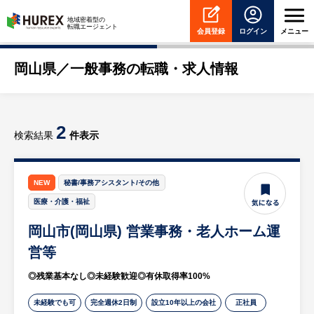
HUREX
地域密着型の
転職エージェント
会員登録
ログイン
メニュー
岡山県／一般事務の転職・求人情報
2
検索結果
件表示
NEW
秘書/事務アシスタント/その他
医療・介護・福祉
岡山市(岡山県) 営業事務・老人ホーム運
営等
◎残業基本なし◎未経験歓迎◎有休取得率100%
未経験でも可
完全週休2日制
設立10年以上の会社
正社員