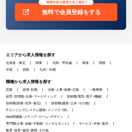
無料で会員登録をする
エリアから求人情報を探す
北海道・東北
関東
北陸・甲信越
東海
関西
中国
四国
九州・沖縄
職種から求人情報を探す
営業
経理･財務
法務･人事･総務･広報
一般事務
経営･管理職･企画･マーケティング
技術職(電気･電子･機械)
技術職(医療･化学･食品)
技術職(建築･土木･その他)
ITエンジニア(システム開発･インフラ･SE)
Web関連職･メディア･ゲーム･デザイン
専門職(士業･金融･不動産･コンサルタント)
サービス･外食･販売
教育･保育･物流･購買･その他