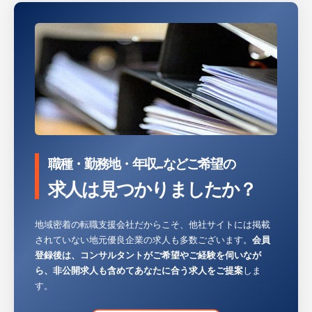
・ワークライフバランスの充実度も同社の大
きな魅力です。有給休暇取得率は100％を達
成しており、社員一人ひとりが事前に計画を
立てて気兼ねなく休みを取得できる風土が根
付いています。完全週休2日制（土日祝）を
軸とした働き方で、万一土日祝に出勤が発生
した場合でも必ず振替休日が取得できます。
さらに、退職金制度や産休・育休取得実績、
職種・勤務地・年収...などご希望の
自社運営ホテルの割引制度など福利厚生も充
実しており、プライベートを大切にしながら
求人は見つかりましたか？
安心して長期的なキャリアを築いていける好
環境が整っています。
地域密着の転職支援会社だからこそ、他社サイトには掲載
されていない地元優良企業の求人も多数ございます。
会員
登録後は、コンサルタントがご希望やご経験を伺いなが
ら、非公開求人も含めてあなたに合う求人をご提案
しま
す。