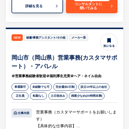
せ対応・サポート
コンサルタントに
詳細を見る
聞いてみる
・相談内容の担当部署や事業所への引き継
ぎ・連携
・電話受付に伴うデータ入力・各種事務管理
業務
・その他営業および事業運営に関わる事務サ
NEW
秘書/事務アシスタント/その他
メーカー系
ポート全般
等
岡山市（岡山県）営業事務(カスタマサポ
※詳細は面談時にお伝えします
ート）・アパレル
【HUREX求人担当コメント】
＠営業事務経験者歓迎＠福利厚生充実＠ヘア・ネイル自由
・同社は士業出身のプロフェッショナル陣に
よって設立され、有料老人ホーム事業をはじ
車通勤可
未経験でも可
完全週休2日制
設立10年以上の会社
め、ビジネスホテル、保育園、調剤薬局、食
正社員
転勤なし
土日祝休み
残業少なめ(20時間未満)
事事業など、多様なヘルスケア・生活インフ
ラ事業を展開する総合ヘルスケアグループで
営業事務（カスタマーサポートをお願いしま
す。グループ全体で売上高約100億円、全国
仕事内容
す）
に80以上の事業所を構え、売上達成率121％
【具体的な仕事内容】
という圧倒的な成長性と強固な経営基盤を確