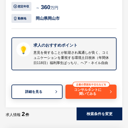
■受注業務（WEB ‧ FAX ‧ TEL注⽂がメインで
立しています。現在は将来的なグループ売上
360
想定年収
～
万円
す）
300億円の達成を目指しており、さらなる事
■電話対応
業拡大と組織体制の強化を図っています。安
岡山県岡山市
勤務地
■その他、営業サポート業務（資料作成‧営業
定した経営基盤のもとで長期的に活躍したい
同⾏し商品説明、各種分析、展⽰会参加 ）
方に最適な環境です。
■カスタマサポートとしてお客様との商談の
場に同席して頂く場合もあります。
求人のおすすめポイント
・今回募集する営業事務ポジションは、介護
※カスタマサポートとしての販売促進など、
でお困りのお客様からの問い合わせに対応
意⾒を発することが歓迎され⾵通しが良く、コミ
ュニケーションを重視する環境土日祝休（年間休
他チームメンバーと相談しながら⾊々なこと
し、適切なサポートへ繋ぐ重要なお仕事で
日118日）福利厚生ばっちり、ヘア・ネイル自由
にチャレンジいただける環境です。
す。既存のスタッフも全員未経験からスター
トしており、業務マニュアルや丁寧なサポー
【ブランド紹介】
ト体制が整っています。クレーム対応や無理
‧「受付‧インフォメーション‧コンシェルジ
な残業は一切なく、勤務地も本社オフィス内
コンサルタントに
詳細を見る
ュ」向けブランド
のため、困ったことがあってもすぐに周囲の
聞いてみる
‧「美容サロン‧各種クリニック（特に審美関
先輩や上司に相談・フォローしてもらえる安
係）」向けブランド
心の労働環境が魅力的です。未経験からオフ
2
‧「⼀般事務員‧医療事務」向けブランド
ィスワークに挑戦したい方や、人に寄り添う
検索条件を変更
求人情報
件
仕事にやりがいを感じる方に強くおすすめで
きる求人です。