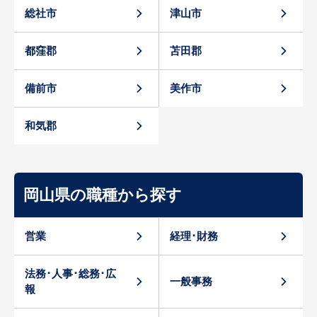
総社市
津山市
都窪郡
苫田郡
備前市
美作市
和気郡
岡山県の職種から探す
営業
経理･財務
法務･人事･総務･広
一般事務
報