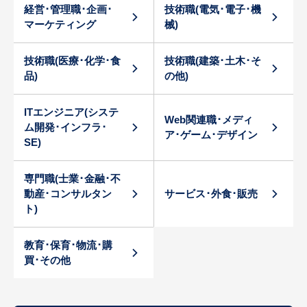
経営･管理職･企画･
技術職(電気･電子･機
マーケティング
械)
技術職(医療･化学･食
技術職(建築･土木･そ
品)
の他)
ITエンジニア(システ
Web関連職･メディ
ム開発･インフラ･
ア･ゲーム･デザイン
SE)
専門職(士業･金融･不
動産･コンサルタン
サービス･外食･販売
ト)
教育･保育･物流･購
買･その他