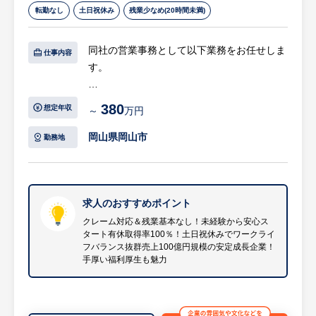
転勤なし
土日祝休み
残業少なめ(20時間未満)
同社の営業事務として以下業務をお任せしま
仕事内容
す。
【業務内容の変更範囲】同社業務全般
380
想定年収
～
万円
介護でお困りの方のお問合せを繋ぐことがメ
インのお仕事です！
岡山県岡山市
勤務地
お客様へ電話でのサポートを行っていただき
ます。
◆クレーム対応なし
求人のおすすめポイント
◆残業基本なし
クレーム対応＆残業基本なし！未経験から安心ス
タート有休取得率100％！土日祝休みでワークライ
◆本社オフィス内での電話受付のため、困っ
フバランス抜群売上100億円規模の安定成長企業！
た時にもすぐにフォローできる環境です
手厚い福利厚生も魅力
【具体的には…】
・介護でお困りのお客様からの電話問い合わ