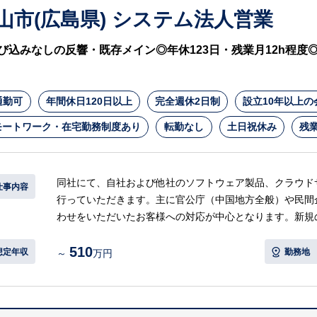
山市(広島県) システム法人営業
び込みなしの反響・既存メイン◎年休123日・残業月12h程
通勤可
年間休日120日以上
完全週休2日制
設立10年以上の
モートワーク・在宅勤務制度あり
転勤なし
土日祝休み
残業
同社にて、自社および他社のソフトウェア製品、クラウドサ
仕事内容
行っていただきます。主に官公庁（中国地方全般）や民間
わせをいただいたお客様への対応が中心となります。新規
先輩社員に同行し、業務の流れや商品知識を丁寧に教わる
510
想定年収
勤務地
～
万円
【具体的には…】
・顧客サポート、アフターフォロー
・製品やサービスの導入提案、展示会への出展、入札対応