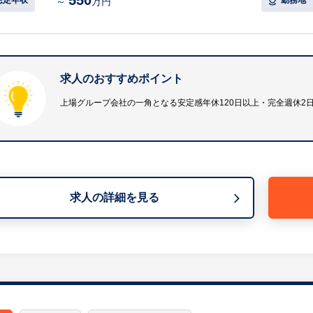
550
～
万円
・固定得意先への営業活動（ルート営業）
・見積もり、資料作成 など
※担当先：建材店、木材店、工務店、リフォーム会社、ホ
※担当数：各営業担当はエリア別に、10～20社ほどの得
求人のおすすめポイント
※取扱商材：建築資材・住宅設備機器・家庭用電気製品・
※詳細は面談時にお伝えします。
上場グループ会社の一角となる安定感年休120日以上・完全週休2
【求人担当コメント】
創業70年の東証スタンダード上場企業のグループ会社で
給与体制の安定感があり、平均勤続年数は13年前後と長
求人の詳細を見る