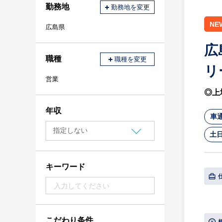
勤務地
勤務地を変更
NE
広島県
広
職種
職種を変更
リ
営業
◎上
年収
車
土
キーワード
こだわり条件