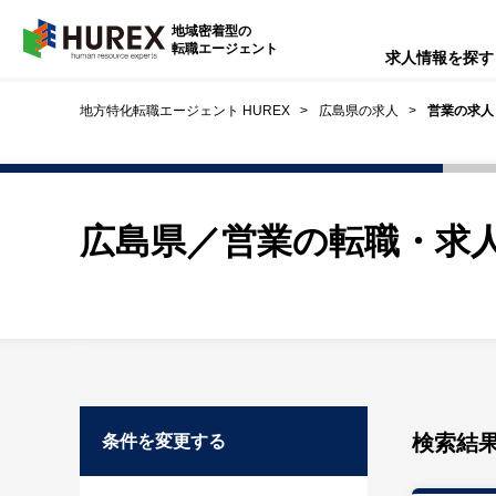
HUREX
地域密着型の
転職エージェント
求人情報を探す
地方特化転職エージェント HUREX
広島県の求人
営業の求人
広島県／営業の転職・求
検索結
条件を変更する