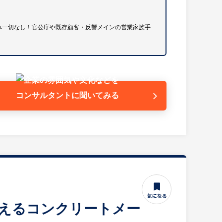
（社有車での移動を伴います）
込み一切なし！官公庁や既存顧客・反響メインの営業家族手
平均残業は12時間程度と、プライベートと仕事を両立
円、扶養手当1名につき4,000円）や退職金制度、法
福利厚生も非常に手厚いです。マイカー通勤（駐車場
コンサルタントに
聞いてみる
を築いていくことができます。
支えるコンクリートメー