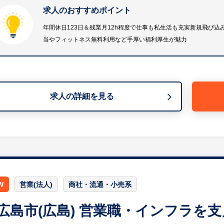
・中国地方の官庁および民間企業への定期的なアプローチ
求人のおすすめポイント
等
※詳細は面談時にお伝えします
年間休日123日＆残業月12h程度で仕事も私生活も充実新規飛び
当やフィットネス無料利用など手厚い福利厚生が魅力
【HUREX求人担当コメント】
年間休日は123日（完全週休2日制・土日祝休み）で、月
しやすい環境が整っています。家族手当（配偶者手当5,000
人契約のフィットネス施設を無料で利用できる制度など、
求人の詳細を見る
補助あり）も可能で、地方で腰を据えて長期的にキャリア
W
営業(法人)
商社・流通・小売系
広島市(広島) 営業職・インフラを