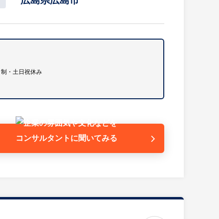
広島県広島市
ームセンターなどの固定得意先
意先を担当
医療機器・電気通信機器・建設用仮設材
日制・土日祝休み
の勤務。社員を大切にするアットホームな社風があり、
く、離職率も低いため長く働くことができる環境です。
コンサルタントに
聞いてみる