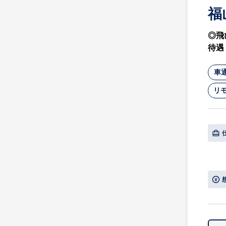
福
◎飛
待遇
車
リ