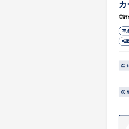
カ
◎評
車
転