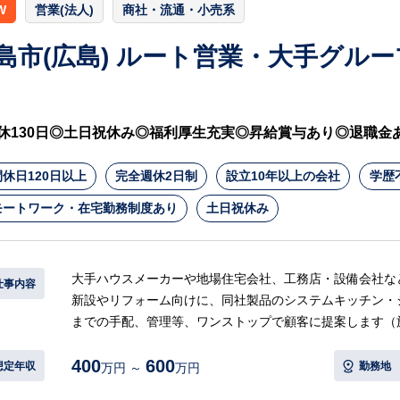
W
営業(法人)
商社・流通・小売系
島市(広島) ルート営業・大手グル
休130日◎土日祝休み◎福利厚生充実◎昇給賞与あり◎退職金
休日120日以上
完全週休2日制
設立10年以上の会社
学歴
モートワーク・在宅勤務制度あり
土日祝休み
大手ハウスメーカーや地場住宅会社、工務店・設備会社な
仕事内容
新設やリフォーム向けに、同社製品のシステムキッチン・
までの手配、管理等、ワンストップで顧客に提案します（
400
600
【具体的には…】
想定年収
勤務地
万円 ～
万円
・住宅や施設のリフォームのニーズに対して、同社商品を