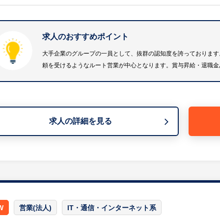
社商品以外の住宅建材（柱など）も取扱いがあり、「壁紙
れるほどの幅広さがあります。
・既存のハウスメーカーや工務店などへの情報収や、関係
求人のおすすめポイント
うなルート営業が中心となります。
※営業対象：戸建住宅、マンション、商業施設、介護施設
大手企業のグループの一員として、抜群の認知度を誇っております
※使用機材：社用車、PC/iPad、携帯電話は貸与
頼を受けるようなルート営業が中心となります。賞与昇給・退職金
※営業スタイル：内勤/外勤＝5/5の割合、午前内勤→午
※詳細は面談時にお伝えします。
求人の詳細を見る
W
営業(法人)
IT・通信・インターネット系