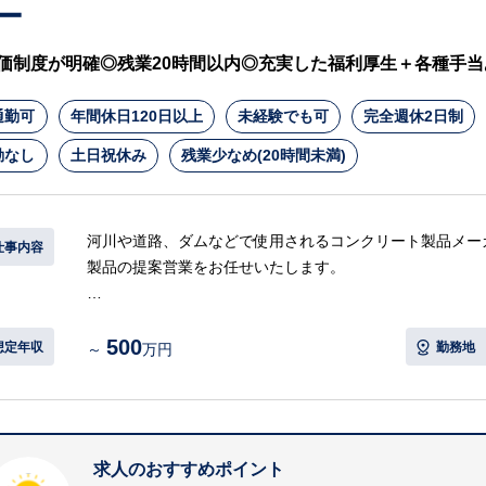
ー
価制度が明確◎残業20時間以内◎充実した福利厚生＋各種手当
通勤可
年間休日120日以上
未経験でも可
完全週休2日制
勤なし
土日祝休み
残業少なめ(20時間未満)
河川や道路、ダムなどで使用されるコンクリート製品メー
仕事内容
製品の提案営業をお任せいたします。
【具体的には…】
500
・自社製品の提案／PR
想定年収
勤務地
～
万円
・提案書、見積り作成
・受注業務、現場管理
・納品、集金など
等
求人のおすすめポイント