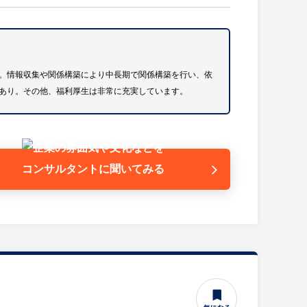
とサッシ以外では同社製品で家が建てられる」といわ
構築により中長期で関係構築を行い、依頼を受けるよ
など
。情報収集や関係構築により中長期で関係構築を行い、依
あり。その他、福利厚生は非常に充実しています。
後外回りのスケジュールが一般的
コンサルタントに
聞いてみる