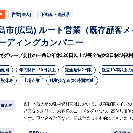
W
営業(法人)
不動産・建設系
島市(広島) ルート営業（既存顧客
ーディングカンパニー
場グループ会社の一角◎年休120日以上◎完全週休2日制◎福
通勤可
年間休日120日以上
完全週休2日制
設立10年以上の
日祝休み
上場企業
残業少なめ(20時間未満)
西日本最大級の建材資材商社において、既存顧客メインの
仕事内容
得意先を訪問し、お客様のニーズを探りつつ、高付加価値
です。飛び込み営業など、新規営業は基本的にございませ
【具体的には…】
想定年収
勤務地