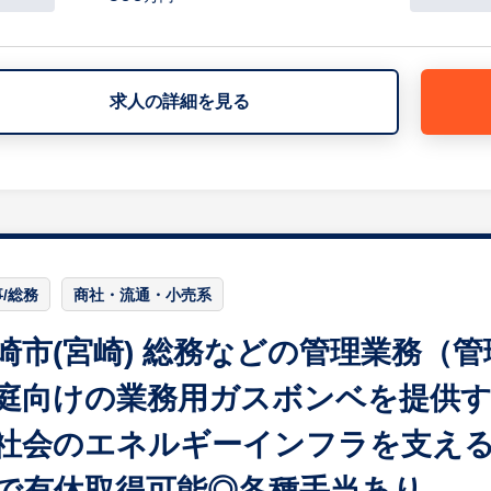
・備品管理業務
・技術事務（報告書作成等）
等
求人の詳細を見る
【会社の魅力】
私たちは日常生活に欠かせない「設備」を支える仕事です
作りを目指しています。空調設備工事、冷凍・冷蔵設備工
や官公庁、一般企業などの空調や冷却設備の設計、施工、
施工のみに対応する企業が多い中で、当社は設計からメン
働き方改革を進め、従業員一人ひとりの負担を減らして強
/総務
商社・流通・小売系
※詳細は面談時にお伝えします
崎市(宮崎) 総務などの管理業務（
庭向けの業務用ガスボンベを提供す
社会のエネルギーインフラを支え
で有休取得可能◎各種手当あり