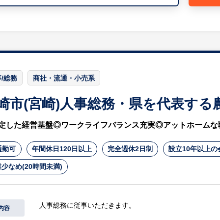
※ご経験をお持ちであれば、給与計算の業務もお任せ致し
※詳細は面談時にお伝えします。
■ご入社後について
現在、総務局において人事業務を担当していますが、労務
の外注で業務をまわしている状態です。労務のご経験豊か
/総務
商社・流通・小売系
だき、ご経験に沿って給与計算の業務なども担っていただ
しや制度改定などにも携わっていただけることを期待して
崎市(宮崎)人事総務・県を代表する
【求人担当コメント】
定した経営基盤◎ワークライフバランス充実◎アットホームな
●企業としての強み
情報というライフラインを担う放送事業者として県民に必
通勤可
年間休日120日以上
完全週休2日制
設立10年以上の
いる。また、スポーツ・文化・芸術などの分野でも地域文
きな存在感を持つ。
少なめ(20時間未満)
●健康経営を推進
視聴者や取引先の満足度の向上とともに、それを担う従業
より受け継がれている健康増進活動を継続し、「健康経営優
人事総務に従事いただきます。
内容
健康診断受診率100％や診断後の健康相談、食事支援や