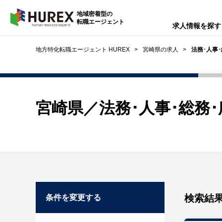
HUREX
地域密着型の
転職エージェント
求人情報を探す
地方特化転職エージェント HUREX
宮崎県の求人
法務･人事
宮崎県／法務･人事･総務
検索結
条件を変更する