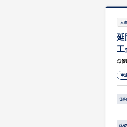
人事
延
工
◎管
車
仕事
想定