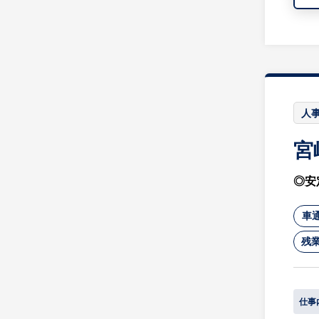
人事
宮
◎安
車
残業
仕事