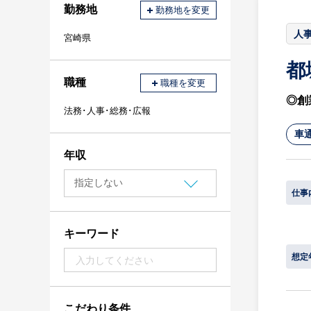
勤務地
勤務地を変更
人事
宮崎県
都
職種
職種を変更
◎創
法務･人事･総務･広報
車
年収
仕事
キーワード
想定
こだわり条件