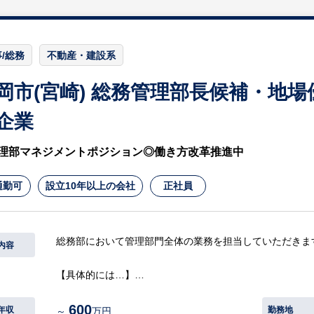
/総務
不動産・建設系
岡市(宮崎) 総務管理部長候補・地
企業
理部マネジメントポジション◎働き方改革推進中
通勤可
設立10年以上の会社
正社員
総務部において管理部門全体の業務を担当していただきま
内容
【具体的には…】
・経理全般業務（決算等）
600
・総務全般業務（労務等）
年収
勤務地
～
万円