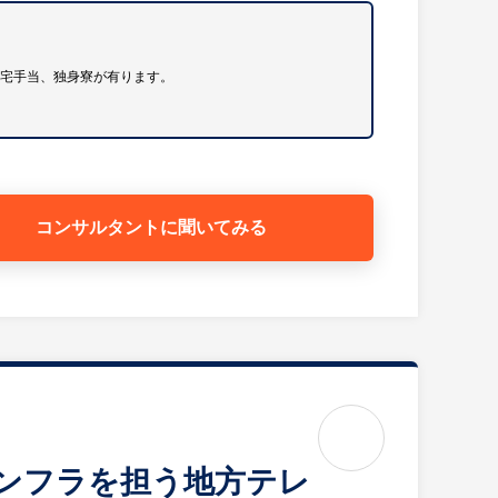
住宅手当、独身寮が有ります。
運営を行っています。南九州で売上高トップクラスで
イン・コーディネート～
の趣味・嗜好を活かしたインテリアコーディネートを
コンサルタントに
聞いてみる
チャレンジしています。
質管理～
ず、あらゆる地域の建築物や土木公共物の施工を担っ
、学校、高層ビル、大型店舗等にいたるまで、あらゆ
宅施工にも取り組んでいます。また、県内の建設会社
MS）を取得、県内トップレベルの施工品質・安全管理
インフラを担う地方テレ