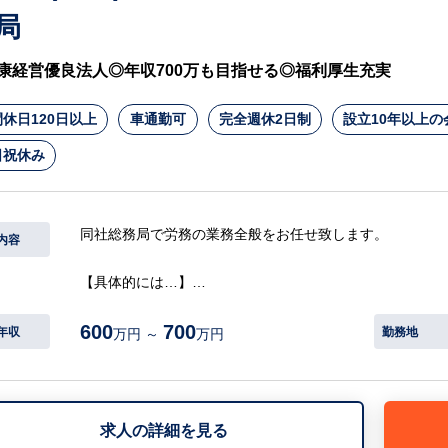
局
康経営優良法人◎年収700万も目指せる◎福利厚生充実
休日120日以上
車通勤可
完全週休2日制
設立10年以上の
日祝休み
同社総務局で労務の業務全般をお任せ致します。
内容
【具体的には…】
・入退職手続き、社保手続き、勤怠管理、給与計算などの
600
700
・就業規則や人事制度の運用、見直し
年収
勤務地
万円 ～
万円
・顧問社労士との折衝
・各種社内相談対応
・その他：社内部署庶務部員の業務相談応対、総務庶務
等
求人の詳細を見る