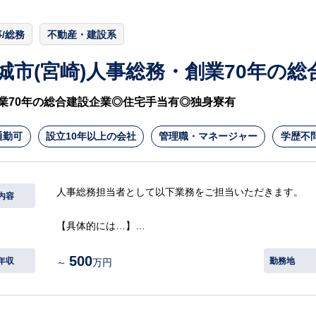
/総務
不動産・建設系
城市(宮崎)人事総務・創業70年の総
業70年の総合建設企業◎住宅手当有◎独身寮有
通勤可
設立10年以上の会社
管理職・マネージャー
学歴不
人事総務担当者として以下業務をご担当いただきます。
内容
【具体的には…】
・採用実務（新卒採用、中途採用）
500
・人事体制構築（人事評価制度、勤怠管理システム、技術
年収
勤務地
～
万円
・広報活動の企画立案及び実施
・総務
等