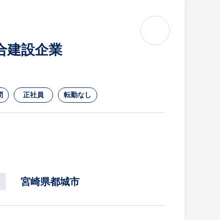
合建設企業
問
正社員
転勤なし
宮崎県都城市
承継プログラム）