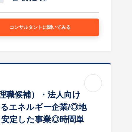
コンサルタントに
聞いてみる
。まずは社員同士が家族の一員のように支えあう組織
事、機器据付配管工事などを手掛けております。工場
メンテナンスを行っています。県内では施工や設計や
テナンスまで一貫して行えることが強みです。今後は
みを活かせる組織にしていきたいと考えています。
管理職候補）・法人向け
るエネルギー企業/◎地
る安定した事業◎時間単