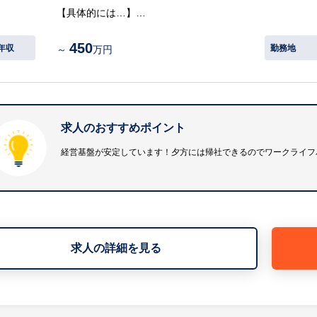
給休暇を取得できるなど、健康経営のワークチームを結成
【具体的には…】
いて、ワークライフバランスのとれた働きやすい環境を作
・人事（採用、労務、給与、就業規則関連）
450
・総務・庶務
年収
勤務地
～
万円
等
※詳細は面談時にお伝えします
【事業内容】
求人のおすすめポイント
・青果物及び加工品の卸売
経営基盤が安定しています！夕方には帰社できるのでワークライフ
【会社の特徴】
市内の地方卸売市場5社が合併発足。宮崎県民104万人の
地市場として全国に宮崎県青果物供給の責務を果たしてい
年ごとにレベルアップして経営の合理化に対応し平成23
求人の詳細を見る