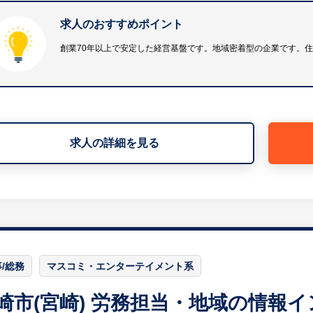
※詳細は面談時にお伝えします
求人のおすすめポイント
■同社の強み：
創業70年以上で安定した経営基盤です。地域密着型の企業です。
◇【経営の健全性】～創業より黒字経営～
県内トップクラスの経営規模と健全経営の建設会社として
す。
◇【顧客の期待以上の提案】～日々進化し続ける設計デザ
一人ひとりのライフスタイルに合わせた設計対応と、顧客
求人の詳細を見る
得意としています。デザイン中心の企画・研究開発に日々
◇【クオリティー】～県内トップレベルの技術力と施工品
同社はゼネコン（総合建設会社）として、木造住宅に限ら
てきました。従ってダム、トンネル、道路をはじめ、工場
る公共・大型民間施設を施工する高い技術力によって、住
では早期にISOや労働安全マネジメントシステム（COS
を維持しています。
/総務
マスコミ・エンターテイメント系
崎市(宮崎) 労務担当・地域の情報