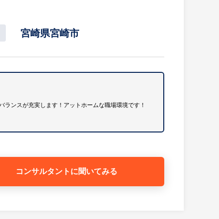
して施策を推進。ハードワークになりがちな業界にお
り上げ、社員全体の士気向上に繋げている。
宮崎県宮崎市
バランスが充実します！アットホームな職場環境です！
青果物安定供給の拠点市場という社会的使命に加えて産
ます。昭和54年より電算汎用コンピュータを導入し5
年より基幹系の販売管理システムのオープン化を導入。
コンサルタントに
聞いてみる