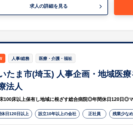
・福利厚生制度の運用・管理
求人の詳細を見る
・備品・設備・社用車などの管理
・契約書、各種文書の管理
・社内イベントや会議運営のサポート
・電話・来客対応など庶務業務
・その他、管理部門に付随する業務
等
W
人事/総務
医療・介護・福祉
【担当営業コメント】
○幅広いバックオフィス業務に携われる環境
いたま市(埼玉) 人事企画・地域医
・労務・総務の両分野で経験を積み、専門性を高められま
・管理部門の中心メンバーとして幅広い業務に携われます
療法人
・業務改善や職場環境づくりにも主体的に関わることがで
床100床以上保有し地域に根ざす総合病院◎年間休日120日◎
○安定した企業基盤で長く活躍
・業績拡大を続ける成長企業で安定したキャリアを築けま
休日120日以上
設立10年以上の会社
正社員
残業少なめ
・社員を支える管理部門として会社全体に貢献できます。
・将来的にはリーダーや管理職へのキャリアアップも目指