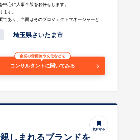
を中心に人事全般をお任せします。
ります。
要であり、当面はそのプロジェクトマネージャーとし
環境です。
す。
埼玉県さいたま市
いただきます。
展開・浸透
コンサルタントに
聞いてみる
般
ョンで「ゼロからの制度構築」に裁量を持って携われ
れば、これまでの知見を活かしてドラスティックに組
で親しまれるブランドを