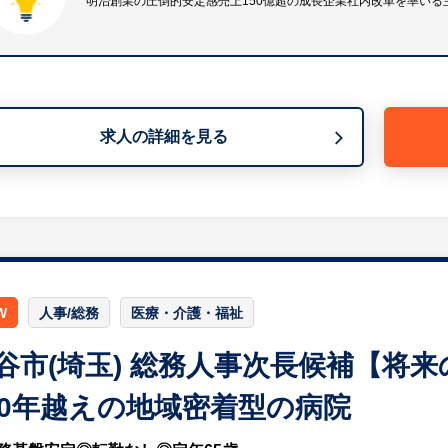
明治創業の圧倒的安定感売上150億超の成長企業社内改革を率いる
【HUREX求人担当コメント】
・明治時代に創業し、長年にわたり地域に密着したモノづ
社ブランドの牛乳や清涼飲料水は地元の学校給食にも安定
い知名度と、不況にも強い極めて安定した経営基盤を誇っ
・残業も月平均14時間程度と少なめで、昼食代の一部補
求人の詳細を見る
据えて長く働ける手厚い福利厚生が整っています。
・過去4年間で売上高が約20％成長しており、食品業界
W
人事/総務
医療・介護・福祉
谷市(埼玉) 総務人事次長候補【将
00年越えの地域密着型の病院