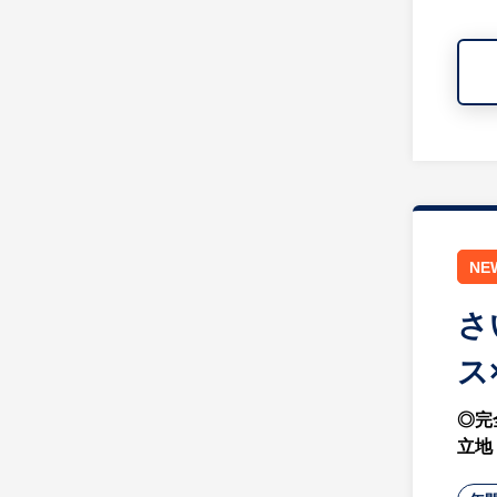
NE
さ
ス
◎完
立地