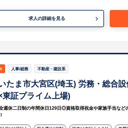
【ヒューレックス求人担当コメント】
求人の詳細を見る
同法人は、1921年に深谷市で開業し、100年以上にわた
産科を中心に、婦人科、小児科、内科、呼吸器内科、アレ
た医療サービスを提供しています。
地域では知名度も高く、長年にわたり安定した運営基盤を
今回は、今後の病院運営体制を見据えた管理部門の中核人
W
人事/総務
不動産・建設系
いたま市大宮区(埼玉) 労務・総合
×東証プライム上場)
全週休二日制の年間休日129日◎資格取得祝金や家族手当など
！