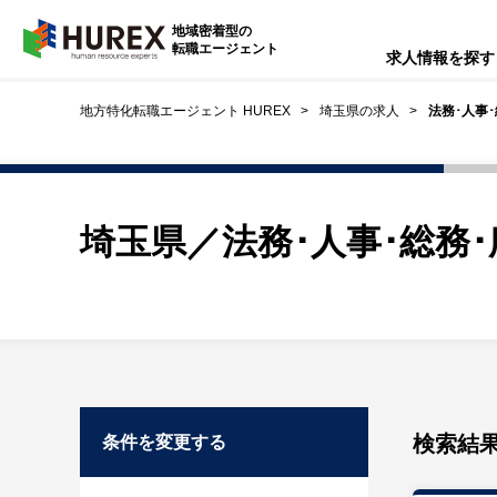
HUREX
地域密着型の
転職エージェント
求人情報を探す
地方特化転職エージェント HUREX
埼玉県の求人
法務･人事
埼玉県／法務･人事･総務
検索結
条件を変更する