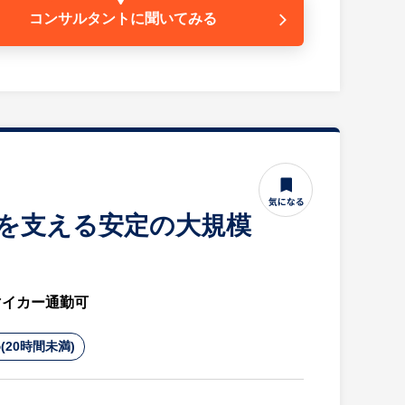
コンサルタントに
聞いてみる
療を支える安定の大規模
す。
。
きます。
マイカー通勤可
す。
(20時間未満)
せます。