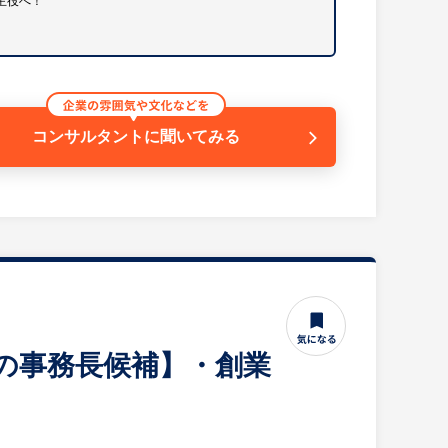
主役へ！
くりを続けている老舗の乳業、飲料メーカーです。自
供給されており、世代を超えて地域で愛され続ける高
ています。
助や退職金制度に加え、奨学金返還支援制度など、腰を
コンサルタントに
聞いてみる
の中でもトップクラスの安定した業績を誇っています。
来の事務長候補】・創業