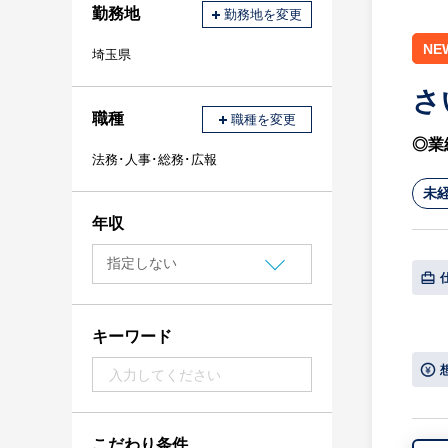
勤務地
勤務地を変更
NE
埼玉県
さ
職種
職種を変更
◎業
法務･人事･総務･広報
未
年収
キーワード
こだわり条件