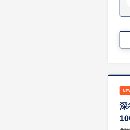
NE
深
1