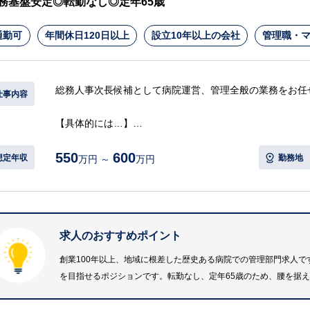
務基盤安定◎転勤なし◎定年65歳
通勤可
年間休日120日以上
設立10年以上の会社
管理職・
総務人事次長候補として病院運営、管理全般の業務をお任
仕事内容
【具体的には…】
・総務業務全般
550
600
・人事労務管理
想定年収
勤務地
万円 ～
万円
・行政、関係機関との連絡調整
・医事課、各部署との連携
・院内の庶務、設備、備品管理
・各種会議、委員会運営のサポート
求人のおすすめポイント
・職員マネジメント、業務改善
・将来的な事務長業務の補佐、引き継ぎ
創業100年以上、地域に根差した歴史ある病院での管理部門求人
・その他、病院運営に関わる管理業務
を目指せるポジションです。転勤なし、定年65歳のため、腰を据
等
※詳細は面談時にお伝えします