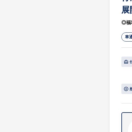
展
◎福
車