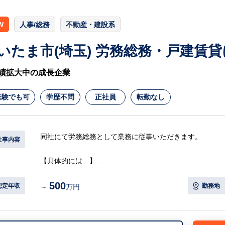
W
人事/総務
不動産・建設系
いたま市(埼玉) 労務総務・戸建賃
績拡大中の成長企業
経験でも可
学歴不問
正社員
転勤なし
同社にて労務総務として業務に従事いただきます。
仕事内容
【具体的には…】
・勤怠管理および勤務実績の確認
500
・給与計算および社会保険手続きのサポート
想定年収
勤務地
～
万円
・入退社手続き、各種人事関連書類の作成・管理
・就業規則や社内規程の運用補助
・健康診断やストレスチェックなど安全衛生関連業務