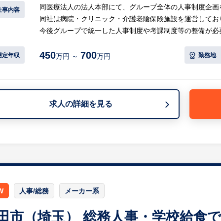
同医療法人の法人本部にて、グループ全体の人事制度企画
仕事内容
○働きやすい就業環境
同社は病院・クリニック・介護老陰保険施設を運営してお
・転勤なしで地域に根差して働けます。
今後グループで統一した人事制度や考課制度等の整備が必
・福利厚生が充実しており、長期的に安心して勤務できる
てご活躍いただきます。
・管理部門全体で協力しながら業務を進める風土がありま
450
700
その後も人事領域の責任者として、人事全般について従事
想定年収
勤務地
万円 ～
万円
※詳細は面談時にお伝えします
【具体的には…】
・グループ統一の人事制度、評価・考課制度の企画・立案
・新制度導入に向けた各事業所（病院・施設）への説明・
求人の詳細を見る
・運用後の効果検証およびブラッシュアップ
・理事会運営事務、および経営管理への参画
・その他、総合病院や福祉施設の運営管理に関わる業務全
等
※詳細は面談時にお伝えします
【HUREX求人担当コメント】
W
人事/総務
メーカー系
◎単なる「人事制度の運用」ではなく、経営直下のポジシ
ます。医療業界未経験の方でも、5年以上の人事経験があ
田市（埼玉） 総務人事・学校給食
織を変革する面白みを実感していただけます。