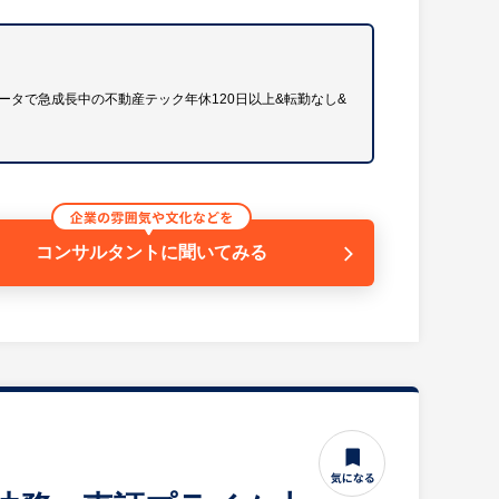
域全般の運用
タで急成長中の不動産テック年休120日以上&転勤なし&
拡大を現場から直接牽引できる環境です。
ど人事全般へと幅広くステップアップできます。
コンサルタントに
聞いてみる
を統括するコアポストへの登用が可能です。
対応した次世代の住宅ビジネスを展開しています。
、業界内での高い信頼と優位性を誇ります。
、圧倒的な自己成長を実感できます。
プライベートの時間も確保しやすく働きやすい環境で