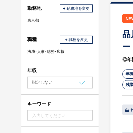
勤務地
勤務地を変更
NE
東京都
品
職種
職種を変更
ー
法務･人事･総務･広報
◎年
年収
年間
残業
キーワード