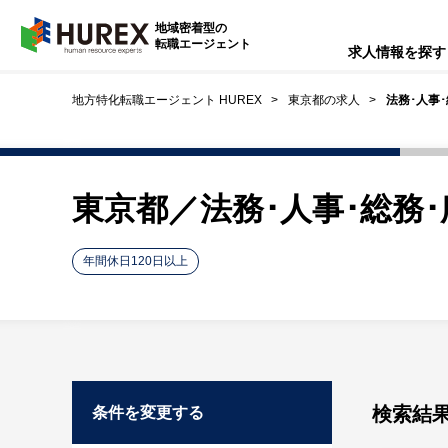
HUREX
地域密着型の
転職エージェント
求人情報を探す
地方特化転職エージェント HUREX
東京都の求人
法務･人事
東京都／法務･人事･総務
年間休日120日以上
検索結
条件を変更する