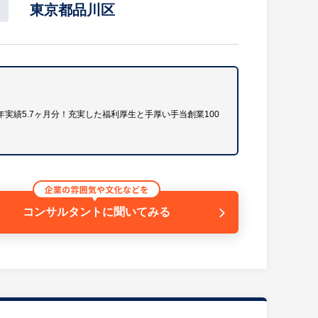
東京都品川区
対応等）
実績5.7ヶ月分！充実した福利厚生と手厚い手当創業100
ラスのシェアを誇る老舗大手メーカーです。安定した
コンサルタントに
聞いてみる
開や社員に還元する人事制度の拡充を積極的に推進し
制度など、手厚い福利厚生も魅力です。