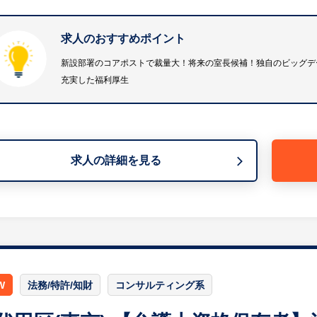
・将来的には評価制度の構築、社員教育、労務など人事領
・「人財戦略室」における組織作りのリード
求人のおすすめポイント
等
※詳細は面談時にお伝えします
新設部署のコアポストで裁量大！将来の室長候補！独自のビッグデー
充実した福利厚生
【HUREX求人担当コメント】
◎新設部署のコアポストで裁量大！将来の室長候補！
・新設される「人財戦略室」の初期メンバーとして、組織
・採用実務を足がかりに、ゆくゆくは評価、教育、労務な
求人の詳細を見る
・成果が正当に評価される風土のため、早い段階から部門
◎独自のビッグデータで急成長中の不動産テック
・独自のマーケティングシステムを武器に、市場の変化に
・大学との共同研究やメディア出演などの実績が多数あり
・売上高、経常利益ともに毎年右肩上がりの急成長企業で
◎年休120日以上&転勤なし&充実した福利厚生
W
法務/特許/知財
コンサルティング系
・完全週休2日制（土日祝休み）、年間休日120日以上で
す。