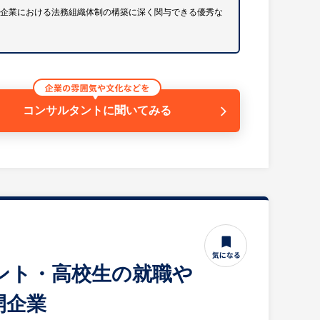
長企業における法務組織体制の構築に深く関与できる優秀な
ッフ：3名
コンサルタントに
聞いてみる
能！
のクロスボーダー案件を中心にお任せします。
飛躍的なスキルアップが可能です。
る
織体制の構築や新たな取り組みに関与できる機会が豊
ことができます。
タント・高校生の就職や
開企業
％！
とで、切磋琢磨しながら成長できる環境です。