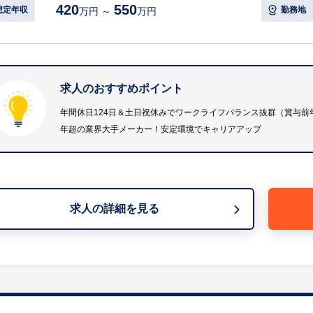
420
550
【具体的には…】
想定年収
勤務地
万円 ～
万円
・中途採用業務全般（母集団形成、求人選定、面接調整・
・新卒採用業務のサポート
・採用計画の策定および進捗管理
・将来的な教育・研修制度の企画運用
求人のおすすめポイント
・その他人事関連業務
等
年間休日124日＆土日祝休みでワークライフバランス抜群（賞与前年
年超の業界大手メーカー！安定環境でキャリアアップ
※詳細は面談時にお伝えします
【企業の魅力】
ブレーカや分電盤など各種電路機器において国内トップク
求人の詳細を見る
経営基盤を持ちながら、アジアを中心としたグローバル展
ています。カフェテリア制度や社員食堂、奨学金返還支援