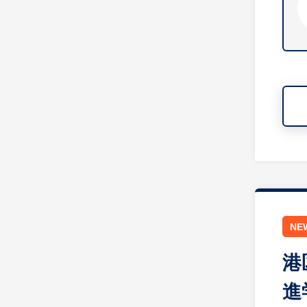
NE
港
進