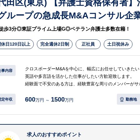
代田区(東京) 【弁護士資格保有者
・転勤はなく、日本橋駅から徒歩5分や東京駅から徒歩9
グループの急成長M&Aコンサル企
す。
・家族手当や住宅購入時の社員割引、資格取得一時金制度
徒歩3分◎東証プライム上場G◎ベテラン弁護士多数在籍！
ます。
休日120日以上
完全週休2日制
正社員
土日祝休み
クロスボーダーM&Aを中心に、幅広にお任せしていきた
仕事内容
英語や多言語を活かした仕事がしたい方歓迎致します。
経験面で不安のある方は、経験豊富な周りのメンバーがサ
600
1500
【具体的には…】
想定年収
勤務地
万円 ～
万円
・契約書の審査、作成（和文・英文）
・各種法律相談対応
・社内教育
・社内法務インフラの整備
求人のおすすめポイント
・株主総会対応