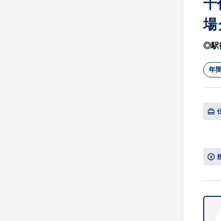
千
場
◎駅
年間