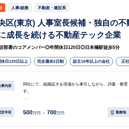
W
人事/総務
不動産・建設系
央区(東京) 人事室長候補・独自の
に成長を続ける不動産テック企業
設部署のコアメンバー◎年間休日120日◎日本橋駅徒歩5分
休日120日以上
完全週休2日制
設立10年以上の会社
正
同社にて、組織拡大を現場から牽引しながら、評価・教育
仕事内容
す。
【具体的には…】
500
700
・母集団形成に向けた求人媒体の選定や運用
想定年収
勤務地
万円 ～
万円
・応募者の対応や管理、1次面接などの採用実務全般
・データ分析に基づく合理的な採用戦略の立案と実行