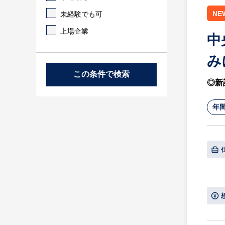
NE
未経験でも可
上場企業
中
み
この条件で検索
◎新
年間