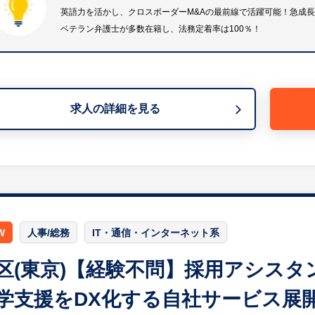
等
英語力を活かし、クロスボーダーM&Aの最前線で活躍可能！急成
※詳細は面談時にお伝えします
ベテラン弁護士が多数在籍し、法務定着率は100％！
【組織構成】
現在採用チームは10名体制です。
弁護士：5名 行政書士：1名 司法書士：1名 法務スタ
求人の詳細を見る
【HUREX求人担当コメント】
◎英語力を活かし、クロスボーダーM&Aの最前線で活躍可
・順調に増加している「国内×海外」「海外×海外」など
・法務、税務、財務と多岐に渡る知識が求められるため、
◎急成長企業における法務組織体制の構築に深く関与でき
・組織拡大フェーズにあるため、定型業務だけでなく、組
W
人事/総務
IT・通信・インターネット系
富にあります。
・事業会社で求められる対応力やスピード感を身につける
区(東京)【経験不問】採用アシス
学支援をDX化する自社サービス展
◎優秀なベテラン弁護士が多数在籍し、法務定着率は100
・多様なバックグラウンドを持つ弁護士メンバー5名のも