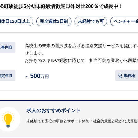
松町駅徒歩5分◎未経験者歓迎◎昨対比200％で成長中！
・法務定着率100％と非常に働きやすい環境で、弁護士会
休日120日以上
完全週休2日制
未経験でも可
ベンチャー
高校生の未来の選択肢を広げる進路支援サービスを提供す
仕事内容
せします。
お持ちのスキルや経験に応じて、担当可能な業務から段階
500
【具体的には…】
想定年収
勤務地
～
万円
・採用イベントの準備、手配周り
・アルバイトスタッフへの勤怠連絡
・派遣面談の実施
・派遣契約の更新周り
求人のおすすめポイント
・採用広報での記事作成
・内定後の書類作成、回収などの事務業務
未経験でも安心の研修とサポート体制！社会的意義と確かな成長性
・入社研修の事前準備、社内連携およびサポート業務
等