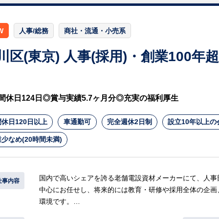
W
人事/総務
商社・流通・小売系
川区(東京) 人事(採用)・創業100
間休日124日◎賞与実績5.7ヶ月分◎充実の福利厚生
休日120日以上
車通勤可
完全週休2日制
設立10年以上の
少なめ(20時間未満)
国内で高いシェアを誇る老舗電設資材メーカーにて、人事
仕事内容
中心にお任せし、将来的には教育・研修や採用全体の企画
環境です。