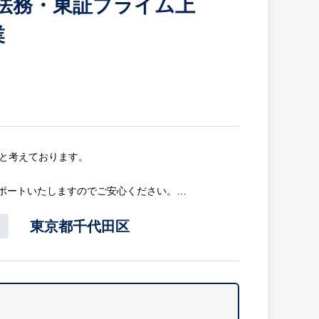
】法務・東証プライム上
分というアクセス抜群の好立地オフィスで勤務できま
業
など、ライフステージの変化を支える待遇が整ってい
いと考えております。
ポートいたしますのでご安心ください。
東京都千代田区