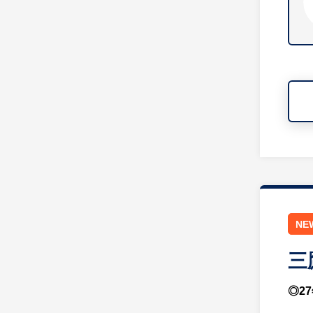
NE
三
◎2