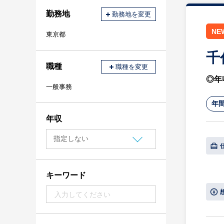
勤務地
勤務地を変更
NE
東京都
千
職種
職種を変更
◎年
一般事務
年間
年収
キーワード