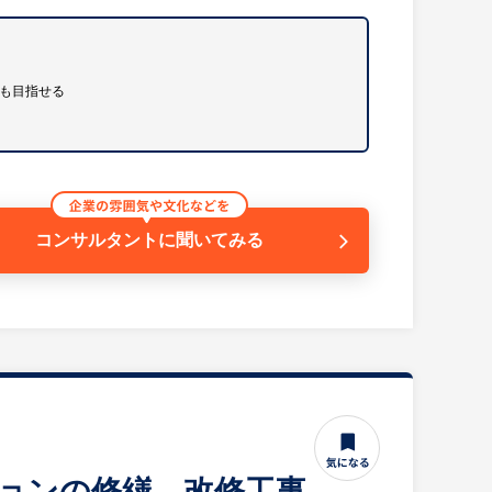
円も目指せる
区という好立地を活かした産学連携やICT教育の導入
代を担う自立した女性の輩出を目指しています。
コンサルタントに
聞いてみる
スを大切にしながら働ける環境です。
校運営を支える縁の下の力持ちとして生徒たちの成長
。
ションの修繕、改修工事