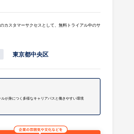
aSのカスタマーサクセスとして、無料トライアル中のサ
東京都中央区
た企業様の引き継ぎ、初回キックオフの実施
ポートとクロージング
グを通じた課題の仮説構築
ョン営業・コンサルティング営業
キルが身につく多様なキャリアパスと働きやすい環境
題を仮説立て提案する必要があります。企業様の組織
きかを考え、言語化して提案することが求められま