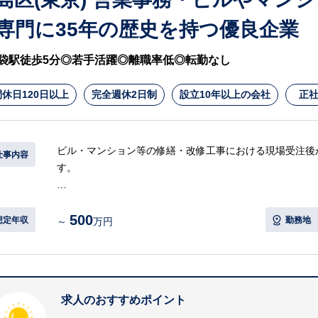
専門に35年の歴史を持つ優良企業
袋駅徒歩5分◎若手活躍◎離職率低◎転勤なし
休日120日以上
完全週休2日制
設立10年以上の会社
正
ビル・マンション等の修繕・改修工事における現場受注後
仕事内容
す。
【具体的には…】
500
・データ整理および処理
想定年収
勤務地
～
万円
・各種書類作成
・各業務システムの環境構築
・営業担当者や現場担当者の事務サポート
等
求人のおすすめポイント
※詳細は面談時にお伝えします