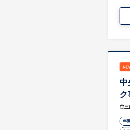
NE
中
ク
◎三
年間