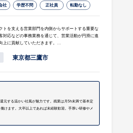
会社
学歴不問
正社員
転勤なし
クトを支える営業部門を内側からサポートする重要な
客対応などの事務業務を通じて、営業活動が円滑に進
向上に貢献していただきます。
東京都三鷹市
グ
務
還元する温かい社風が魅力です。残業は月5h未満で基本定
ら働けます。大卒以上であれば未経験歓迎。手厚い研修やメ
は定時退社が可能です。年間休日も125日とお休みが
ます。