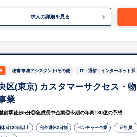
未経験からでも安心のサポート体制： 段階的に業務を習
ィスワークが初めての方でも安心して成長できる環境が整
求人の詳細を見る
自分らしく働ける環境： 服装・髪色・ネイルは自由です
でき、居心地の良いオフィスで快適に業務に取り組めます
【組織構成】
現在は3名体制の事務スタッフが在籍しています。業務を
ながら、チームワークよく日々の業務を進めています。
【将来的なキャリアビジョン】
W
秘書/事務アシスタント/その他
IT・通信・インターネット系
入社後は会社や業務の流れを基礎から学び、徐々にできる
当に評価される仕組みがあり、将来的には事務部門のリー
央区(東京) カスタマーサクセス・
盤のもとで長期的なキャリアを築いていくことが可能です
事業
越前駅徒歩5分◎急成長中企業◎今期の年商130億の予想
休日120日以上
完全週休2日制
ベンチャー企業
正社員