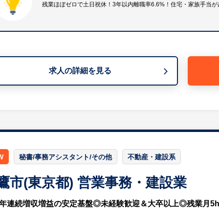
残業ほぼゼロで土日祝休！3年以内離職率6.6%！住宅・家族手当が
【入社後の流れ・オフィス環境】
入社後は約半年間の手厚いOJTをご用意しています。先
専門知識がない方も安心してスタートできます。また、ワ
ける環境が整っています。
求人の詳細を見る
【HUREX担当コメント】
・今後ますますニーズが高まる建物のリニューアル事業に
やビルの修繕・改修工事を専門に手がけており、長年培っ
います。
・完全週休2日制で年間休日は120日、残業はほぼ発生し
す。入社3年後の離職率はわずか6.6%と驚異的な低さを
です。
W
秘書/事務アシスタント/その他
不動産・建設系
鷹市(東京都) 営業事務・建設業
7年連続増収増益の安定基盤◎未経験歓迎＆大卒以上◎残業月5