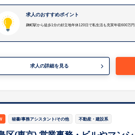
・電話応対
・備品発注、書類作成
求人のおすすめポイント
・入試業務等学校事務全般
等
麹町駅から徒歩1分の好立地年休120日で私生活も充実年収600万
※詳細は面談時にお伝えします
【HUREX求人担当コメント】
・120年以上の歴史を誇る伝統ある学校法人です。千代田
など、伝統を守りながらも先進的な教育環境を整え、次世
求人の詳細を見る
・年間休日は120日と充実しており、ワークライフバラン
・学校事務は単なるバックオフィス業務にとどまらず、学
を間近で実感できる非常にやりがいのあるポジションです
W
秘書/事務アシスタント/その他
不動産・建設系
島区(東京) 営業事務・ビルやマン