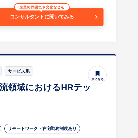
得できる入社時研修に加え、メンター制度も導入。オフ
っています。
コンサルタントに
聞いてみる
。ウォーターサーバーやコーヒーメーカーも無料で利用
。
適切に分担し、他拠点の事務担当とも密に連携を取り
サービス系
範囲を広げていただきます。日々の頑張りや意欲は正
ダー職などへのキャリアアップも目指せます。安定基
物流領域におけるHRテッ
。
リモートワーク・在宅勤務制度あり