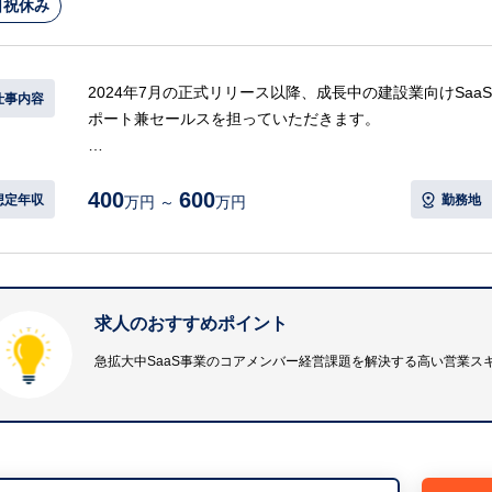
日祝休み
2024年7月の正式リリース以降、成長中の建設業向けSa
仕事内容
ポート兼セールスを担っていただきます。
【具体的には…】
400
600
・FS（フィールドセールス）がトライアル契約を獲得し
想定年収
勤務地
万円 ～
万円
・2ヶ月間のトライアル期間後の有料継続利用に向けたサ
・中小企業の経営者に対する、業務プロセス等のヒアリン
・潜在的な課題を言語化し、解決策を提案するソリューシ
等
求人のおすすめポイント
※詳細は面談時にお伝えします
急拡大中SaaS事業のコアメンバー経営課題を解決する高い営業ス
■特徴
・対象は主に中小企業の経営者に対してになります。
・企業様は顕在的なニーズはない状態なので、潜在的な課
構成・業態を把握しどこの誰が困っており、どう解決すべ
す。