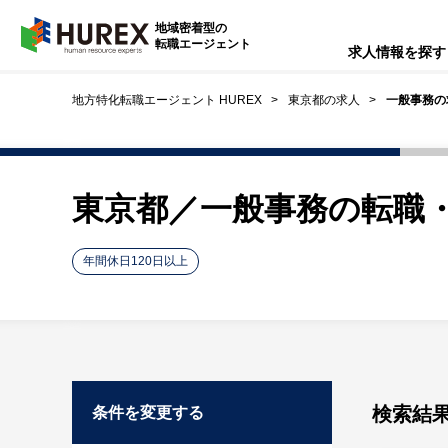
HUREX
地域密着型の
転職エージェント
求人情報を探す
地方特化転職エージェント HUREX
東京都の求人
一般事務の
東京都／一般事務の転職
年間休日120日以上
検索結
条件を変更する