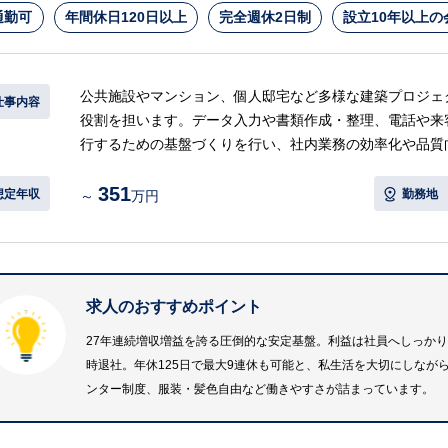
通勤可
年間休日120日以上
完全週休2日制
設立10年以上の
公共施設やマンション、個人邸宅など多様な建築プロジェ
仕事内容
役割を担います。データ入力や書類作成・整理、電話や来
行するための基盤づくりを行い、社内業務の効率化や品質
351
【具体的には…】
想定年収
勤務地
～
万円
・受発注や見積もり依頼に関するデータ入力
・請求書や発注書など各種書類の作成、整理、ファイリン
・営業担当者や取引先からの電話対応や来客一次対応
・オフィス内の備品管理や発注業務
求人のおすすめポイント
・産業廃棄物処分場の手配、郵便物発送、清掃等の庶務業
等
27年連続増収増益を誇る圧倒的な安定基盤。利益は社員へしっかり
時退社。年休125日で最大9連休も可能と、私生活を大切にしなが
【ポジションの魅力・やりがい】
ンター制度、服装・髪色自由など働きやすさが詰まっています。
抜群の働きやすさ： 残業は月5時間未満とほぼなく、基本
充実しており、プライベートの時間もしっかりと確保でき