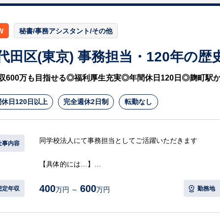
W
秘書/事務アシスタント/その他
代田区(東京) 事務担当・120年の
収600万も目指せる◎福利厚生充実◎年間休日120日◎麹町駅
休日120日以上
完全週休2日制
転勤なし
同学校法人にて事務担当としてご活躍いただきます
仕事内容
【具体的には…】
・学校会計事務
400
600
・給与、社会保険関係事務
想定年収
勤務地
万円 ～
万円
・学納金事務、補助金事務、各種証明書発行
・生徒、来校者対応