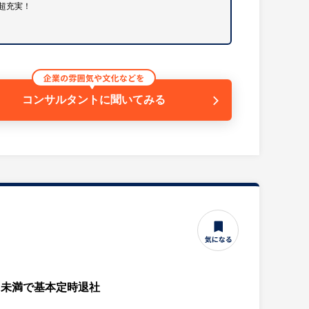
超充実！
輩社員が丁寧に業界知識や業務フローを教えますので、
ークライフバランスを重視しており、長く安定して働
コンサルタントに
聞いてみる
おいて、35年の歴史を持つ優良企業です。マンション
た確かな実績と信頼を強みに、業績は非常に安定して
ないため、仕事終わりのプライベートも大切にできま
誇り、腰を据えていきいきと長く働ける落ち着いた環境
h未満で基本定時退社