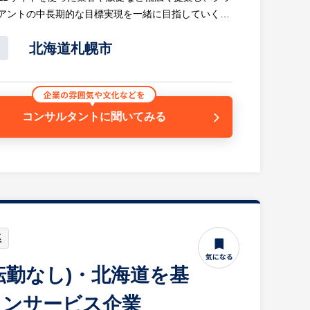
アントの中長期的な目標実現を一緒に目指していく中
力が身につけることができます。クライアントのビジ
北海道札幌市
びを与えていけるお仕事です。また、飲食店が好き！
じていただけるお仕事です。
企画を提案（顧客：飲食店等）
コンサルタントに
聞いてみる
く中で、営業力以外にも経営的な視点やマーケットを
に関わることができます。
系
(転勤なし)・北海道を基
ョンサービス企業