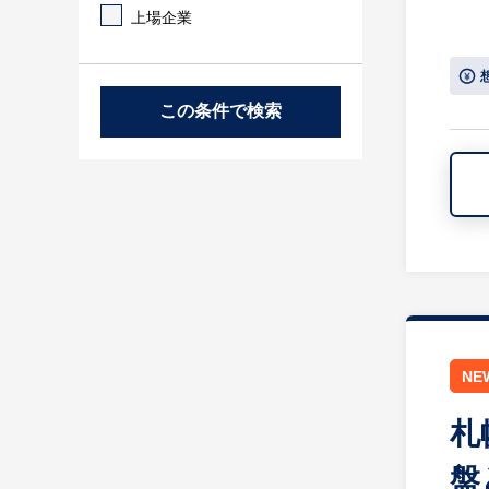
上場企業
この条件で検索
NE
札
盤