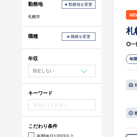
勤務地
勤務地を変更
NE
札幌市
札
職種
職種を変更
◎一
年収
年間
キーワード
こだわり条件
年間休日120日以上