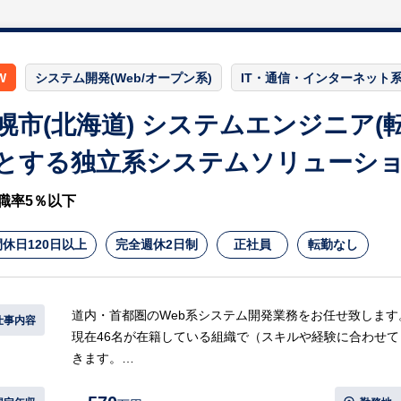
・通信系～通信制御（次世代／現行通信方式）
・金融系～会員顧客情報管理システム（Web構築）
等
W
システム開発(Web/オープン系)
IT・通信・インターネット
【採用担当コメント】
・その他多種多様な案件がございますので、これまでのご
幌市(北海道) システムエンジニア(
・キャリアや裁量についても自己申告制をとっており、シニ
ネジメント力を磨いていく等志向に合わせてキャリアを積
とする独立系システムソリューシ
・社内に営業部門はなく、プロジェクトのエンジニアがお
てプロジェクト全体に関わるので、マネジメント能力を身
職率5％以下
・現在社員の1/3は自社内開発案件、2/3は客先常駐にて
しており、今後は自社内開発案件が増える見込みです。
休日120日以上
完全週休2日制
正社員
転勤なし
・フラットな社風のため、中途入社でもハンデなくキャリ
※詳細は面談時にお伝えします
道内・首都圏のWeb系システム開発業務をお任せ致します
仕事内容
現在46名が在籍している組織で（スキルや経験に合わせて
きます。