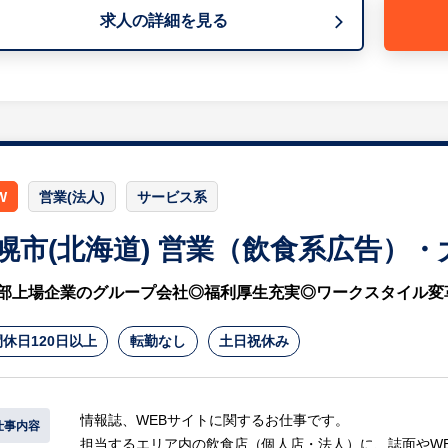
求人の詳細を見る
【仕事の魅力】
・クライアントの中長期的な目標実現を一緒に目指してい
見立てる力を身につけることができます。
・クライアントであるお店の課題解決を通じて、カスタマ
す。また、ホットペッパーが好き！地元を元気にしたい！
仕事です。
W
営業(法人)
サービス系
※詳細は面談時にお伝えします
幌市(北海道) 営業（飲食系広告）
部上場企業のグループ会社◎福利厚生充実◎ワークスタイル変
休日120日以上
転勤なし
土日祝休み
情報誌、WEBサイトに関するお仕事です。
仕事内容
担当するエリア内の飲食店（個人店・法人）に、誌面やW