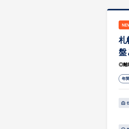
NE
札
盤
◎離
年間