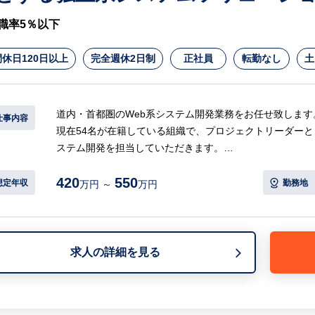
職率5％以下
休日120日以上
完全週休2日制
正社員
転勤なし
土
道内・首都圏のWeb系システム開発業務をお任せ致します
仕事内容
現在54名が在籍している組織で、プロジェクトリーダーと
ステム開発を担当していただきます。
担当マーケットを持ち、１億円相当の売上規模のマーケッ
420
550
とを期待しています。
想定年収
勤務地
万円 ～
万円
【具体的には…】
＜案件例＞
・流通系～店舗POSシステム・タブレット端末発注システ
求人の詳細を見る
・公共系～市役所道路情報システム、災害センター情報シ
・医療系～総合病院向け医事会計システム
・製造系～機器サービス統合システム（Web構築）