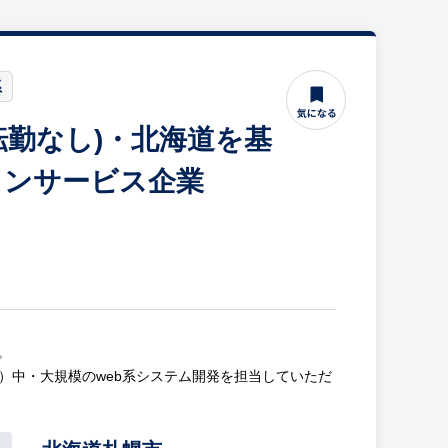
系
経験・知識を活かせる環境です。
転勤なし)・北海道を基
アSEとして技術力を磨き続ける、PL・PMとしてマ
むことが可能。
ョンサービス企業
客様への提案・設計～製造まで行います。予算を含め
に付けることができます。
開発を行っていますが、2015年に自社開発フロアを増設
アアップが可能です。
。
）中・大規模のweb系システム開発を担当していただ