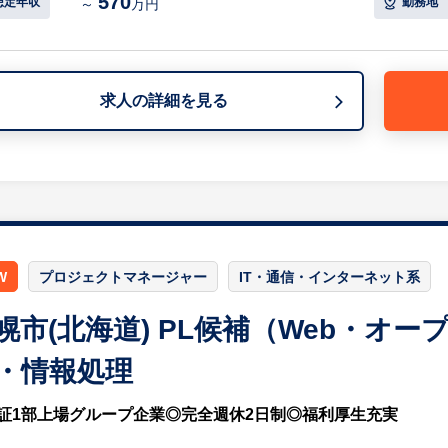
570
【具体的には…】
想定年収
勤務地
～
万円
＜案件例＞
・流通系～店舗POSシステム・タブレット端末発注システ
・公共系～市役所道路情報システム、災害センター情報シ
・医療系～総合病院向け医事会計システム
求人の詳細を見る
・製造系～機器サービス統合システム（Web構築）
・通信系～通信制御（次世代／現行通信方式）
・金融系～会員顧客情報管理システム（Web構築）
等
【採用担当コメント】
・その他多種多様な案件がございますので、これまでのご
W
プロジェクトマネージャー
IT・通信・インターネット系
・キャリアや裁量についても自己申告制をとっており、シニ
ネジメント力を磨いていく等志向に合わせてキャリアを積
幌市(北海道) PL候補（Web・オ
・社内に営業部門はなく、プロジェクトのエンジニアがお
てプロジェクト全体に関わるので、マネジメント能力を身
・情報処理
・現在社員の1/3は自社内開発案件、2/3は客先常駐にて
しており、今後は自社内開発案件が増える見込みです。
証1部上場グループ企業◎完全週休2日制◎福利厚生充実
・フラットな社風のため、中途入社でもハンデなくキャリ