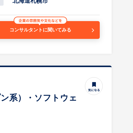
北海道札幌市
ム
ステム
コンサルタントに
聞いてみる
経験・知識を活かせる環境です。
アSEとして技術力を磨き続ける、PL・PMとしてマ
むことが可能。
ープン系）・ソフトウェ
客様への提案・設計～製造まで行います。予算を含め
に付けることができます。
開発を行っていますが、2015年に自社開発フロアを増設
アアップが可能です。