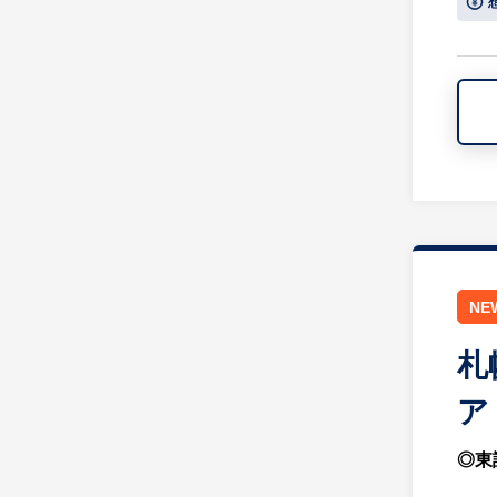
NE
札
ア
◎東