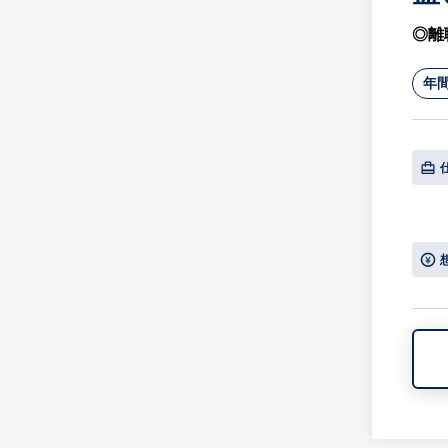
◎離
年間