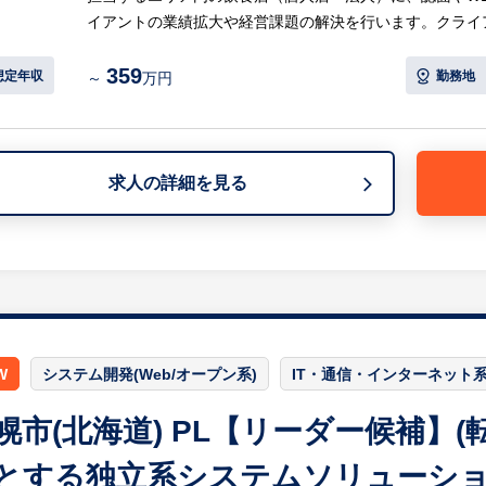
イアントの業績拡大や経営課題の解決を行います。クライ
で、営業力以外にも経営的な視点やマーケットを見立てる
359
ネスの課題解決を通じて、旅行をする全ての方、地域に喜
想定年収
勤務地
～
万円
地元を元気にしたい！という方にも、大きなやりがいを感
【具体的には…】
・担当エリア内の顧客に対して、自社サービスによる集客
求人の詳細を見る
等
【仕事の魅力】
・クライアントの中長期的な目標実現を一緒に目指してい
見立てる力を身につけることができます。
・地域の魅力を世の中に発信でき、地域活性に関わること
W
システム開発(Web/オープン系)
IT・通信・インターネット
※詳細は面談時にお伝えします
幌市(北海道) PL【リーダー候補】
とする独立系システムソリューシ