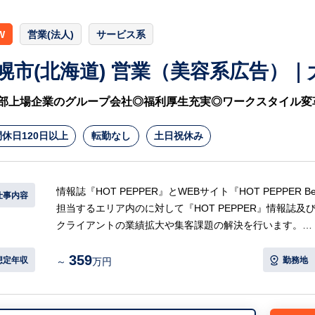
W
営業(法人)
サービス系
幌市(北海道) 営業（美容系広告）
部上場企業のグループ会社◎福利厚生充実◎ワークスタイル変
休日120日以上
転勤なし
土日祝休み
情報誌『HOT PEPPER』とWEBサイト『HOT PEPPER
仕事内容
担当するエリア内のに対して『HOT PEPPER』情報誌
クライアントの業績拡大や集客課題の解決を行います。
359
【具体的には…】
想定年収
勤務地
～
万円
・担当エリア内の顧客に対して、自社サービスによる集客
※顧客…ヘアサロンやネイルサロン、エステ・リラクゼー
等