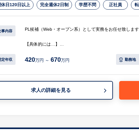
休日120日以上
完全週休2日制
学歴不問
正社員
転
※詳細は面談時にお伝えします
PL候補（Web・オープン系）として実務をお任せ致しま
仕事内容
【具体的には…】
・中・大規模のweb系システム開発
420
670
・担当マーケットを持ち、１億円相当の売上規模のマーケ
想定年収
勤務地
万円 ～
万円
・お客様への提案・設計～製造
・予算管理
等
求人の詳細を見る
【仕事の魅力】
・フラットな社風のため、中途入社でもハンデなくキャリ
※詳細は面談時にお伝えします