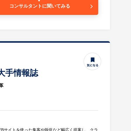
コンサルタントに
聞いてみる
く中で、営業力以外にも経営的な視点やマーケットを
ーの「キレイになりたい！」を応援できるお仕事で
という方にも、大きなやりがいを感じていただけるお
・大手情報誌
革
EBサイトを使った集客や販促など幅広く提案し、クラ