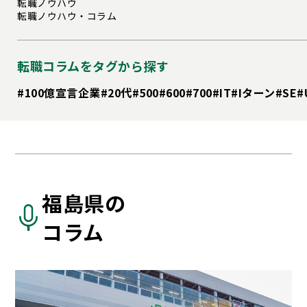
転職ノウハウ
転職ノウハウ・コラム
転職コラムをタグから探す
#100億宣言企業
#20代
#500
#600
#700
#IT
#Iターン
#SE
#
福島県の
コラム