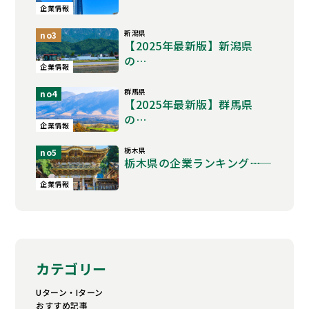
企業情報
新潟県
no3
【2025年最新版】新潟県
の…
企業情報
群馬県
no4
【2025年最新版】群馬県
の…
企業情報
栃木県
no5
栃木県の企業ランキング――…
企業情報
カテゴリー
Uターン・Iターン
おすすめ記事