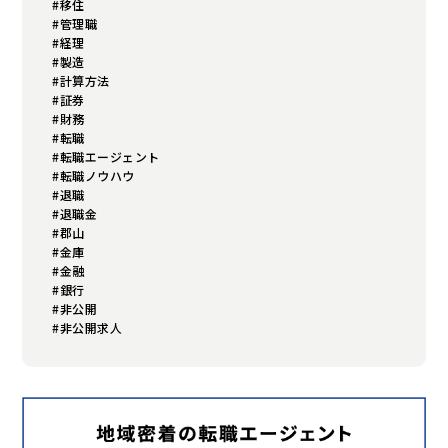
#移住
#管理職
#経理
#製造
#計算方法
#証券
#財務
#転職
#転職エージェント
#転職ノウハウ
#退職
#退職金
#郡山
#金庫
#金融
#銀行
#非公開
#非公開求人