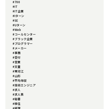
#700
#IT
#IT企業
#Iターン
#SE
#Uターン
#Web
#コールセンター
#ブラック企業
#プログラマー
#メーカー
#事務
#受付
#営業
#天童
#寒河江
#山形
#平均年収
#技術エンジニア
#求人
#求人票
#秘書
#移住
#経理