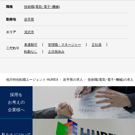
職種
技術職(電気･電子･機械)
勤務地
岩手県
エリア
滝沢市
車通勤可
管理職・マネージャー
正社員
こだわり
転勤なし
土日祝休み
地方特化転職エージェント HUREX
岩手県の求人
技術職(電気･電子･機械)の求人
採用を
お考えの
企業様へ
私たちについて