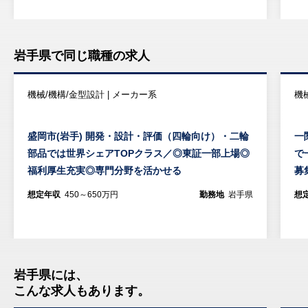
岩手県で同じ職種の求人
機械/機構/金型設計 | メーカー系
機
盛岡市(岩手) 開発・設計・評価（四輪向け）・二輪
一
部品では世界シェアTOPクラス／◎東証一部上場◎
で
福利厚生充実◎専門分野を活かせる
募
想定年収
450～650万円
勤務地
岩手県
想
岩手県には、
こんな求人もあります。