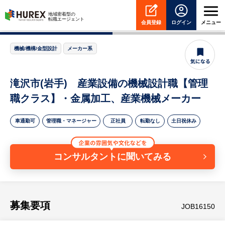
HUREX
地域密着型の
転職エージェント
会員登録
ログイン
メニュー
機械/機構/金型設計
メーカー系
滝沢市(岩手) 産業設備の機械設計職【管理
職クラス】・金属加工、産業機械メーカー
車通勤可
管理職・マネージャー
正社員
転勤なし
土日祝休み
コンサルタントに聞いてみる
募集要項
JOB16150