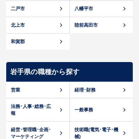
二戸市
八幡平市
北上市
陸前高田市
和賀郡
岩手県の職種から探す
営業
経理･財務
法務･人事･総務･広
一般事務
報
経営･管理職･企画･
技術職(電気･電子･機
マーケティング
械)