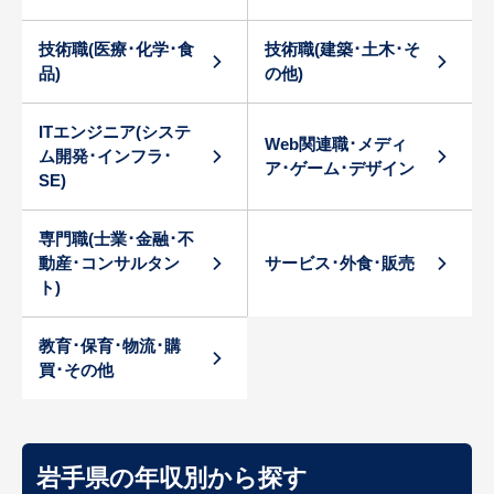
技術職(医療･化学･食
技術職(建築･土木･そ
品)
の他)
ITエンジニア(システ
Web関連職･メディ
ム開発･インフラ･
ア･ゲーム･デザイン
SE)
専門職(士業･金融･不
動産･コンサルタン
サービス･外食･販売
ト)
教育･保育･物流･購
買･その他
岩手県の年収別から探す