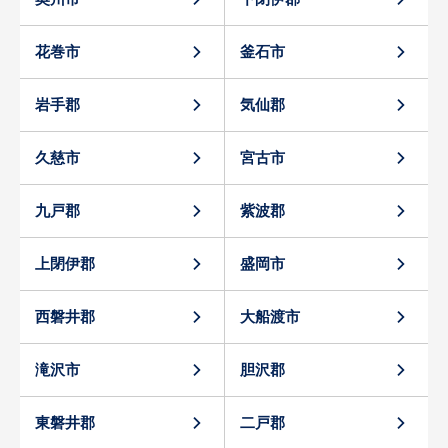
花巻市
釜石市
岩手郡
気仙郡
久慈市
宮古市
九戸郡
紫波郡
上閉伊郡
盛岡市
西磐井郡
大船渡市
滝沢市
胆沢郡
東磐井郡
二戸郡