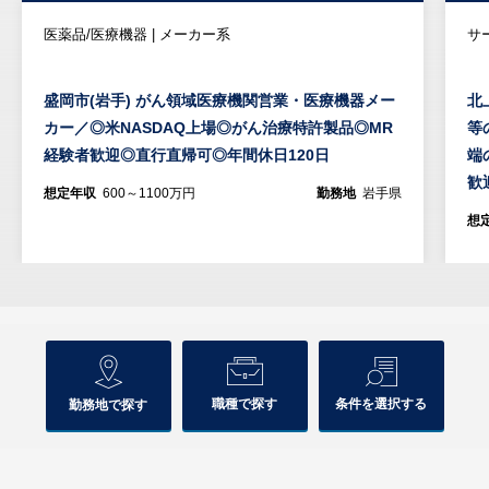
医薬品/医療機器 | メーカー系
サ
盛岡市(岩手) がん領域医療機関営業・医療機器メー
北
カー／◎米NASDAQ上場◎がん治療特許製品◎MR
等
経験者歓迎◎直行直帰可◎年間休日120日
端
歓
想定年収
600～1100万円
勤務地
岩手県
想
職種で探す
条件を選択する
勤務地で探す