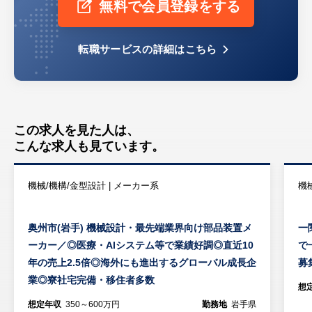
無料で会員登録をする
転職サービスの詳細はこちら
この求人を見た人は、
こんな求人も見ています。
機械/機構/金型設計 | メーカー系
機
奥州市(岩手) 機械設計・最先端業界向け部品装置メ
一
ーカー／◎医療・AIシステム等で業績好調◎直近10
で
年の売上2.5倍◎海外にも進出するグローバル成長企
募
業◎寮社宅完備・移住者多数
想
想定年収
350～600万円
勤務地
岩手県