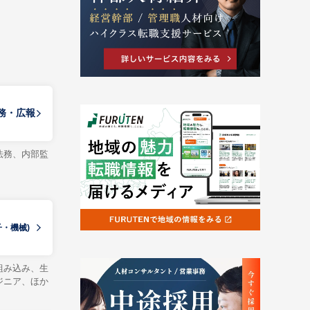
務・広報
法務、内部監
子・機械)
組み込み、生
ジニア、ほか