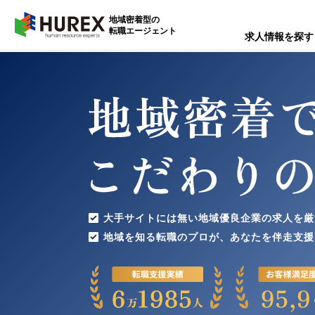
HUREX
地域密着型の
転職エージェント
求人情報を探す
大手サイトには無い
地域優良企業の求人を厳
地域を知る転職のプロが、
あなたを伴走支援