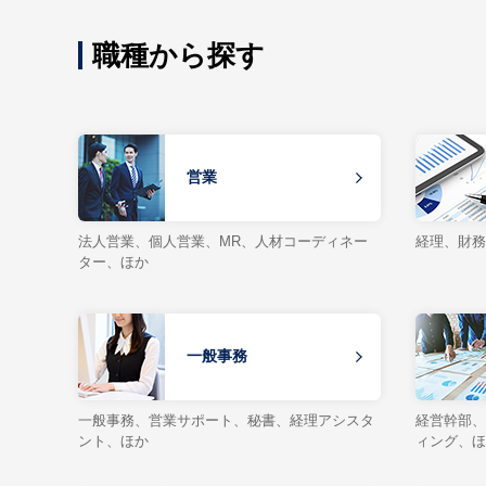
職種から探す
営業
法人営業、個人営業、MR、人材コーディネー
経理、財務
ター、ほか
一般事務
一般事務、営業サポート、秘書、経理アシスタ
経営幹部、
ント、ほか
ィング、ほ