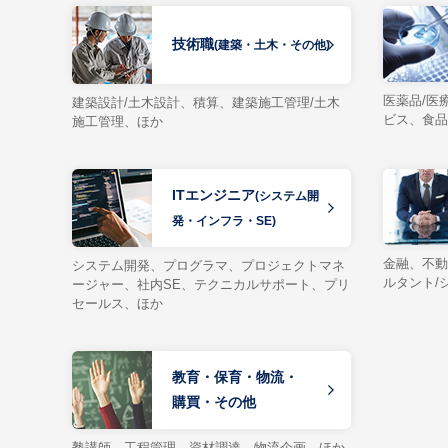
技術職
(建築・土木・その他)
医薬品/医
建築設計/土木設計、積算、建築施工管理/土木
ビス、食品
施工管理、ほか
ITエンジニア
(システム開
発・インフラ・SE)
金融、不動
システム開発、プログラマ、プロジェクトマネ
ルタント/
ージャー、社内SE、テクニカルサポート、プリ
セールス、ほか
教育・保育・物流・
購買・その他
塾講師、工程管理、資材調達、物流企画、ほか