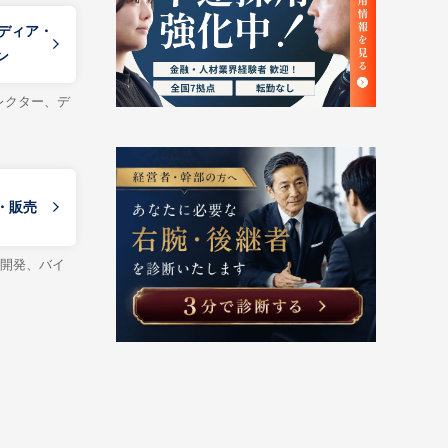
メディア・
ン
レクター、デ
・販売
舗開発、バイ