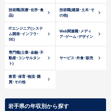
技術職(医療･化学･食
技術職(建築･土木･そ
品)
の他)
ITエンジニア(システ
Web関連職･メディ
ム開発･インフラ･
ア･ゲーム･デザイン
SE)
専門職(士業･金融･不
動産･コンサルタン
サービス･外食･販売
ト)
教育･保育･物流･購
買･その他
岩手県の年収別から探す