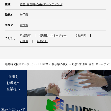
職種
経営･管理職･企画･マーケティング
勤務地
岩手県
エリア
宮古市
車通勤可
管理職・マネージャー
学歴不問
こだわり
正社員
転勤なし
地方特化転職エージェント HUREX
岩手県の求人
経営･管理職･企画･マーケティ
採用を
お考えの
企業様へ
私たちについて