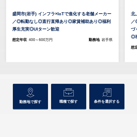
盛岡市(岩手) インフラ×IoTで進化する老舗メーカー
北
／◎転勤なし◎直行直帰あり◎家賃補助あり◎福利
／
厚生充実◎UIターン歓迎
づ
◎
想定年収
400～600万円
勤務地
岩手県
想
職種で探す
条件を選択する
勤務地で探す