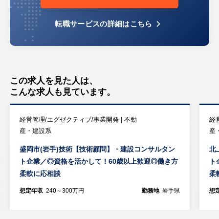
転職サービスの詳細はこちら
この求人を見た人は、
こんな求人も見ています。
経営管理/エグゼクティブ/事業開発 | 不動
経
産・建設系
産
盛岡市(岩手)技術【技術顧問】・建設コンサルタン
北
ト企業／◎資格を活かして！60歳以上歓迎◎働き方
ト
柔軟に応相談
柔
想定年収
240～300万円
勤務地
岩手県
想