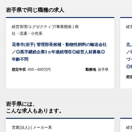
岩手県で同じ職種の求人
経営管理/エグゼクティブ/事業開発 | 商
経
社・流通・小売系
花巻市(岩手) 管理部長候補・動物性飼料の輸送会社
北
／◎黒字継続企業3ヵ年連続増収◎経営人材募集◎
／
年齢不問
づ
◎
想定年収
450～600万円
勤務地
岩手県
想
岩手県には、
こんな求人もあります。
営業(法人) | メーカー系
経