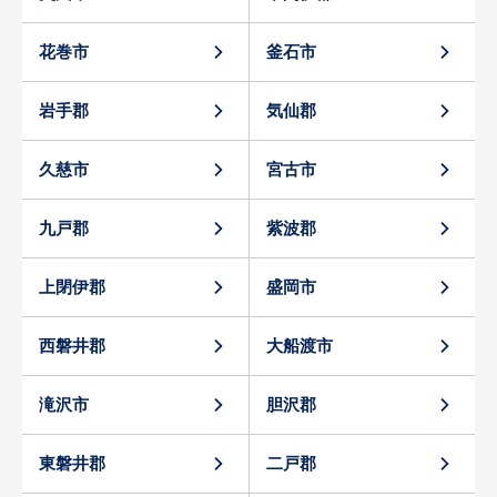
花巻市
釜石市
岩手郡
気仙郡
久慈市
宮古市
九戸郡
紫波郡
上閉伊郡
盛岡市
西磐井郡
大船渡市
滝沢市
胆沢郡
東磐井郡
二戸郡