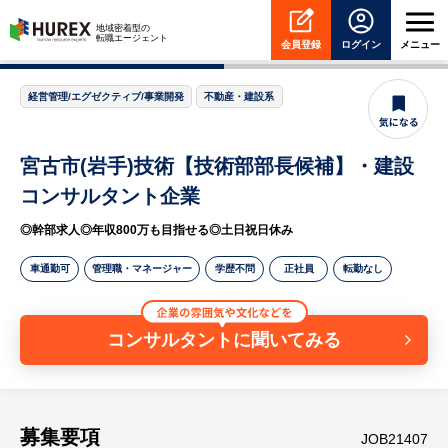
HUREX
地域密着型の
転職エージェント
会員登録
ログイン
メニュー
経営管理/エグゼクティブ/事業開発
不動産・建設系
宮古市(岩手)技術【技術部部長候補】・建設
コンサルタント企業
◎幹部求人◎年収800万も目指せる◎土日祝日休み
車通勤可
管理職・マネージャー
学歴不問
正社員
転勤なし
コンサルタントに聞いてみる
募集要項
JOB21407