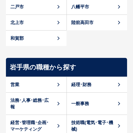
二戸市
八幡平市
北上市
陸前高田市
和賀郡
岩手県の職種から探す
営業
経理･財務
法務･人事･総務･広
一般事務
報
経営･管理職･企画･
技術職(電気･電子･機
マーケティング
械)