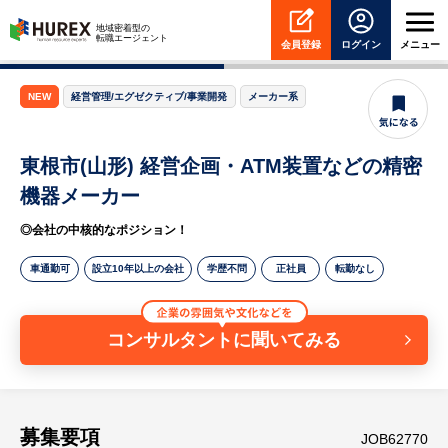
HUREX
地域密着型の
転職エージェント
会員登録
ログイン
メニュー
NEW
経営管理/エグゼクティブ/事業開発
メーカー系
東根市(山形) 経営企画・ATM装置などの精密
機器メーカー
◎会社の中核的なポジション！
車通勤可
設立10年以上の会社
学歴不問
正社員
転勤なし
コンサルタントに聞いてみる
募集要項
JOB62770