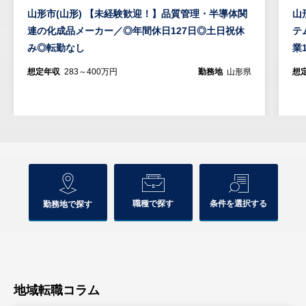
山形市(山形) 【未経験歓迎！】品質管理・半導体関
山
連の化成品メーカー／◎年間休日127日◎土日祝休
テ
み◎転勤なし
業
想定年収
283～400万円
勤務地
山形県
想
職種で探す
条件を選択する
勤務地で探す
地域転職コラム