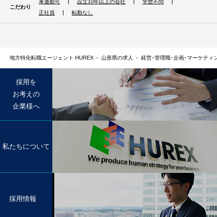
車通勤可
設立10年以上の会社
学歴不問
こだわり
正社員
転勤なし
地方特化転職エージェント HUREX
山形県の求人
経営･管理職･企画･マーケティ
採用を
お考えの
企業様へ
私たちについて
採用情報