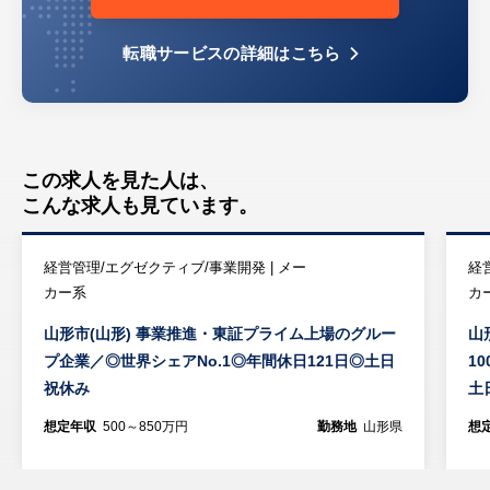
転職サービスの詳細はこちら
この求人を見た人は、
こんな求人も見ています。
経営管理/エグゼクティブ/事業開発 | メー
経
カー系
カ
山形市(山形) 事業推進・東証プライム上場のグルー
山
プ企業／◎世界シェアNo.1◎年間休日121日◎土日
1
祝休み
土
想定年収
500～850万円
勤務地
山形県
想