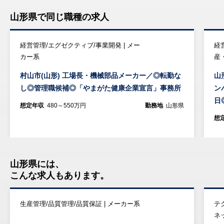
山形県で同じ職種の求人
経営管理/エグゼクティブ/事業開発 | メー
経
カー系
産
村山市(山形) 工場長・機械部品メーカー／◎転勤な
山
し◎管理職候補◎「やまがた健康企業宣言」事務所
ン
日
想定年収
480～550万円
勤務地
山形県
想
山形県には、
こんな求人もあります。
生産管理/品質管理/品質保証 | メーカー系
テ
ネ