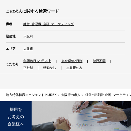
この求人に関する検索ワード
職種
経営･管理職･企画･マーケティング
勤務地
大阪府
エリア
大阪市
年間休日120日以上
完全週休2日制
学歴不問
こだわり
正社員
転勤なし
土日祝休み
地方特化転職エージェント HUREX
大阪府の求人
経営･管理職･企画･マーケティ
採用を
お考えの
企業様へ