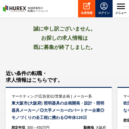
HUREX
地域密着型の
転職エージェント
会員登録
ログイン
メニュー
誠に申し訳ございません。
お探しの求人情報は
既に募集が終了しました。
近い条件の転職・
求人情報はこちらです。
マーケティング/広告宣伝/営業企画 | メーカー系
マ
東大阪市(大阪府) 照明器具の企画開発・設計・照明
吹
器具メーカー／◎大手メーカーのパートナー企業◎
な
モノづくりの全工程に携わる◎年休126日
想
想定年収
300～450万円
勤務地
大阪府