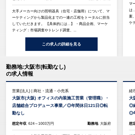
マ
は
大手メーカー向けの照明器具（住宅・店舗用）について、マ
案
ーケティングから製品化までの一連の工程をトータルに担当
ケ
していただきます。 【具体的には…】 ・商品企画、マーケ
ティング：市場調査やトレンド調査、...
この求人の詳細を見る
勤務地:大阪市(転勤なし)
の求人情報
営業(法人) | 商社・流通・小売系
経
大阪市(大阪) オフィスの内装施工営業（管理職）・
大
店舗総合プロデュース事業／◎年間休日121日◎転
◎
勤なし
◎
想定年収
624～1003万円
勤務地
大阪府
想