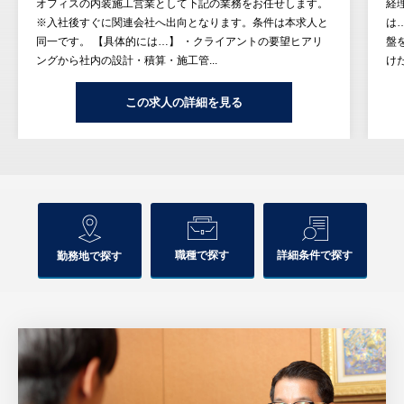
オフィスの内装施工営業として下記の業務をお任せします。
経
※入社後すぐに関連会社へ出向となります。条件は本求人と
は
同一です。 【具体的には…】 ・クライアントの要望ヒアリ
盤
ングから社内の設計・積算・施工管...
け
この求人の詳細を見る
職種で探す
詳細条件で探す
勤務地で探す