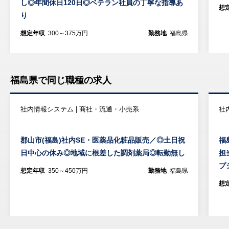
し◎年間休日120日◎ベテラン社員の丁寧な指導あ
想
り
想定年収
300～375万円
勤務地
福島県
福島県で同じ職種の求人
社内情報システム | 商社・流通・小売系
社
郡山市(福島)社内SE・医薬品化粧品販売／◎土日祝
福
日中心の休み◎地域に根差した調剤薬局◎転勤無し
担
プ
想定年収
350～450万円
勤務地
福島県
想