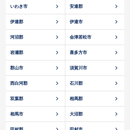
いわき市
安達郡
伊達郡
伊達市
河沼郡
会津若松市
岩瀬郡
喜多方市
郡山市
須賀川市
西白河郡
石川郡
双葉郡
相馬郡
相馬市
大沼郡
田村郡
田村市