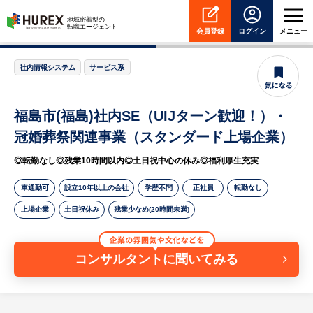
HUREX
地域密着型の
転職エージェント
会員登録
ログイン
メニュー
社内情報システム
サービス系
福島市(福島)社内SE（UIJターン歓迎！）・
冠婚葬祭関連事業（スタンダード上場企業）
◎転勤なし◎残業10時間以内◎土日祝中心の休み◎福利厚生充実
車通勤可
設立10年以上の会社
学歴不問
正社員
転勤なし
上場企業
土日祝休み
残業少なめ(20時間未満)
コンサルタントに聞いてみる