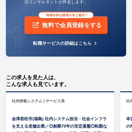
任コンサルタントが伴走します。
無料で会員登録をする
転職サービスの詳細はこちら
この求人を見た人は、
こんな求人も見ています。
社内情報システム | サービス系
社
会津若松市(福島) 社内システム担当・社会インフラ
本
を支える老舗企業／◎創業70年の安定基盤◎転勤な
の