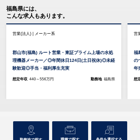
福島県には、
こんな求人もあります。
営業(法人) | メーカー系
営
郡山市(福島) ルート営業・東証プライム上場の水処
福
理機器メーカー／◎年間休日124日(土日祝休)◎未経
の
験歓迎◎手当・福利厚生充実
年
想定年収
440～556万円
勤務地
福島県
想
職種で探す
条件を選択する
勤務地で探す