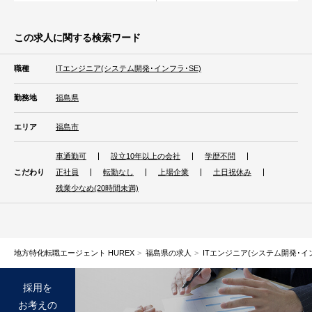
この求人に関する検索ワード
職種
ITエンジニア(システム開発･インフラ･SE)
勤務地
福島県
エリア
福島市
車通勤可
設立10年以上の会社
学歴不問
こだわり
正社員
転勤なし
上場企業
土日祝休み
残業少なめ(20時間未満)
地方特化転職エージェント HUREX
福島県の求人
ITエンジニア(システム開発･イ
採用を
お考えの