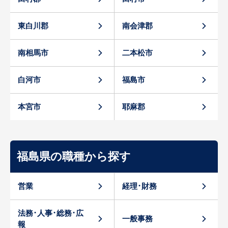
東白川郡
南会津郡
南相馬市
二本松市
白河市
福島市
本宮市
耶麻郡
福島県の職種から探す
営業
経理･財務
法務･人事･総務･広
一般事務
報