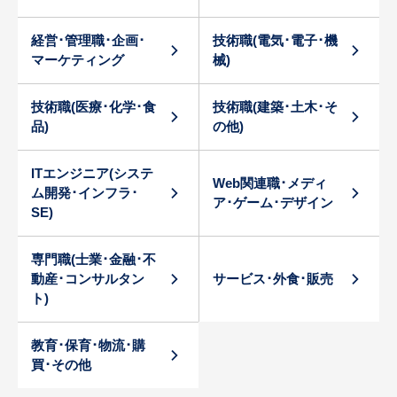
経営･管理職･企画･
技術職(電気･電子･機
マーケティング
械)
技術職(医療･化学･食
技術職(建築･土木･そ
品)
の他)
ITエンジニア(システ
Web関連職･メディ
ム開発･インフラ･
ア･ゲーム･デザイン
SE)
専門職(士業･金融･不
動産･コンサルタン
サービス･外食･販売
ト)
教育･保育･物流･購
買･その他