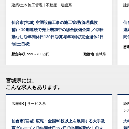
建築/土木施工管理 | 不動産・建設系
建
仙台市(宮城) 空調設備工事の施工管理(管理職候
仙
補)・10期連続で売上増加中の総合設備企業 ／◎転
連
勤なし◎年間休日120日◎賞与年3回◎完全週休2日
間
制(土日祝)
想
想定年収
559～700万円
勤務地
宮城県
宮城県には、
こんな求人もあります。
広報/IR | サービス系
経
シ
仙台市(宮城) 広報・全国80校以上を展開する大手教
大
育グループ／◎年間休日127日◎当面転勤なし◎未
着