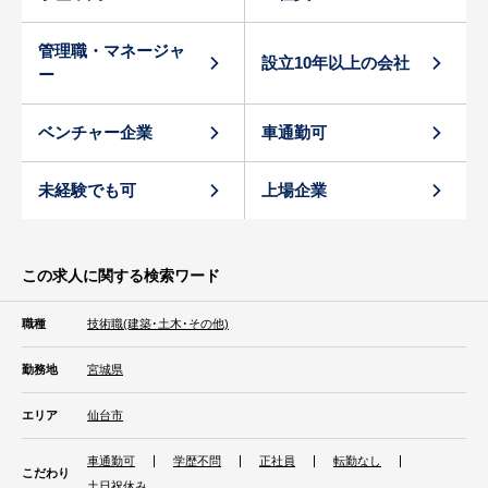
管理職・マネージャ
設立10年以上の会社
ー
ベンチャー企業
車通勤可
未経験でも可
上場企業
この求人に関する検索ワード
職種
技術職(建築･土木･その他)
勤務地
宮城県
エリア
仙台市
車通勤可
学歴不問
正社員
転勤なし
こだわり
土日祝休み