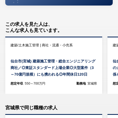
この求人を見た人は、
こんな求人も見ています。
建築/土木施工管理 | 商社・流通・小売系
建
仙台市(宮城) 建築施工管理・総合エンジニアリング
仙
商社／◎東証スタンダード上場企業◎大型案件（3
の
～70億円規模）にも携われる◎年間休日120日
係
想定年収
550～700万円
勤務地
宮城県
想
宮城県で同じ職種の求人