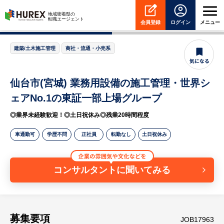
HUREX
地域密着型の
転職エージェント
会員登録
ログイン
メニュー
建築/土木施工管理
商社・流通・小売系
仙台市(宮城) 業務用設備の施工管理・世界シ
ェアNo.1の東証一部上場グループ
◎業界未経験歓迎！◎土日祝休み◎残業20時間程度
車通勤可
学歴不問
正社員
転勤なし
土日祝休み
コンサルタントに聞いてみる
募集要項
JOB17963