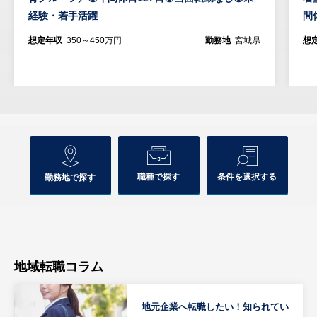
経験・若手活躍
間
想定年収
350～450万円
勤務地
宮城県
想
職種で探す
条件を選択する
勤務地で探す
地域転職コラム
地元企業へ転職したい！知られてい