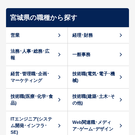
宮城県の職種から探す
営業
経理･財務
法務･人事･総務･広
一般事務
報
経営･管理職･企画･
技術職(電気･電子･機
マーケティング
械)
技術職(医療･化学･食
技術職(建築･土木･そ
品)
の他)
ITエンジニア(システ
Web関連職･メディ
ム開発･インフラ･
ア･ゲーム･デザイン
SE)