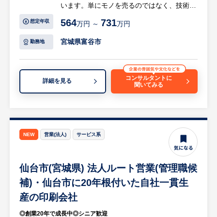
います。単にモノを売るのではなく、技術的
様々な種類の投資用不動産を取り扱うことが
な解決策を提案するコンサルティング要素の
できるため、特定の投資家、特定のアセット
564
731
想定年収
万円 ～
万円
強い営業です。
の取引に偏ることなく経験値を上げることが
できます。加えて、開発用地、事業用地の売
宮城県富谷市
勤務地
【具体的には…】
買を通じて一般事業会社との事業用不動産の
・課題解決型の提案営業：大手ゼネコンやハ
取引に関する知見を得ることができます。
ウスメーカー、商社、設計事務所に対し、
・働き方：フレックス制度やフリーアドレ
コンサルタントに
詳細を見る
聞いてみる
「施工負担を減らしたい」「特殊な木材を接
ス、在宅勤務とオフィス出社のハイブリッド
合したい」といった困りごとをヒアリング
体制を取ることで生産性とワークライフバラ
し、最適な製品や工法を提案します。
ンスの向上も可能です。
・既存顧客フォローおよび新規開拓：担当エ
・報酬体系：基本給＋インセンティブを導入
リア（全国／入社後決定）の既存顧客との関
しており、ご自身の活躍活動と業績次第で業
NEW
営業(法人)
サービス系
係構築に加え、木造化ニーズを持つ新規顧客
界高水準の賞与を得ることができます。チー
へのアプローチも行います。
ムでの営業や様々な研修を通し成長をサポー
仙台市(宮城県) 法人ルート営業(管理職候
・マーケティング・販売促進の企画：市場動
トする環境が整っておりますので、安心して
向を踏まえた販売戦略の立案や、展示会など
チャレンジ頂けます。
補)・仙台市に20年根付いた自社一貫生
の販促活動にも携わっていただきます。将来
産の印刷会社
的にはマーケティング専門部署の立ち上げに
◎創業20年で成長中◎シニア歓迎
関与するチャンスもあります。
※詳細は面談時にお伝えします