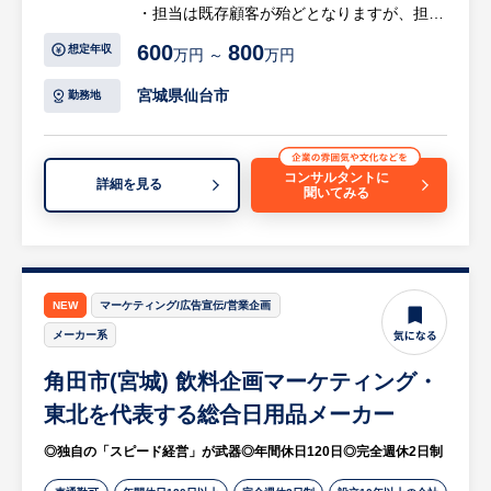
・担当は既存顧客が殆どとなりますが、担当
企業内の別部門開拓・新規顧客開拓なども自
600
800
想定年収
万円 ～
万円
ら行って頂くことを期待しております。
■課長候補としてメンバー育成もお任せする
宮城県仙台市
勤務地
場合あり
■【目標】支社ごとに売上高、稼働人数など
を設定しております。個人目標も設定されま
コンサルタントに
詳細を見る
聞いてみる
すが、評価としては部の業績目標が7割、個
人業績3割となり、プロセスも評価される環
境です。
※詳細は面談時にお伝えします
NEW
マーケティング/広告宣伝/営業企画
メーカー系
角田市(宮城) 飲料企画マーケティング・
東北を代表する総合日用品メーカー
◎独自の「スピード経営」が武器◎年間休日120日◎完全週休2日制