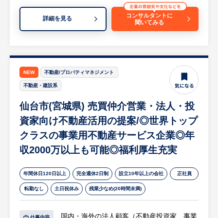
【担当部署（組織）構成】
コンサルタントに
詳細を見る
聞いてみる
食品・飲料などの各事業部門（企画・マーケ
ティングチーム）
【企業の魅力】
「ユーザーイン発想」と「イノベーション」
NEW
不動産/プロパティマネジメント
を軸に、生活者の不満を解消するソリューシ
不動産・建設系
ョン型商品を展開。メーカーと問屋を一体化
仙台市(宮城県) 売買仲介営業・法人・投
させた独自の「メーカーベンダーシステム」
や、売上全体の約50%を3年以内の新商品が
資家向け不動産活用の提案/◎世界トップ
占める高い開発スピードと圧倒的な商品力を
クラスの事業用不動産サービス企業◎年
誇ります。常に時代の変化に合わせて事業領
収2000万以上も可能◎福利厚生充実
域を拡大し続ける成長企業です。
年間休日120日以上
完全週休2日制
設立10年以上の会社
正社員
転勤なし
土日祝休み
残業少なめ(20時間未満)
国内・海外の法人顧客（不動産投資家、事業
仕事内容