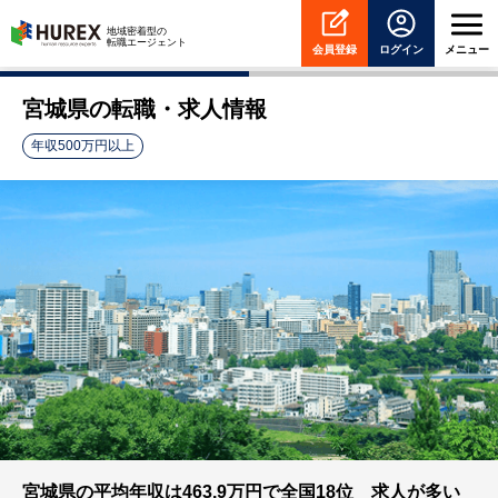
HUREX
地域密着型の
転職エージェント
会員登録
ログイン
メニュー
宮城県の転職・求人情報
年収500万円以上
宮城県の平均年収は463.9万円で全国18位 求人が多い