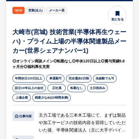
チーム（ドイツ・ポーランド）との仕様やテ
種大会、SP(セールスプロモーション)関係に
スト内容に関する技術的なコミュニケーショ
NEW
営業(法人)
メーカー系
おいて多数の実績を有しています。
ン
・顧客環境に近い状態での検証（システム組
★企業の魅力★
大崎市(宮城) 技術営業(半導体再生ウェー
込み状態でのテスト、ログ取得やデバッグツ
・年間休日120日以上
ールを用いた動作確認）
ハ)・プライム上場の半導体関連製品メー
・イベント関連で楽しくやりがいのある仕事
・シミュレータを用いた製品単体テスト、お
カー(世界シェアナンバー1)
よびブラックボックス/ホワイトボックス双
※詳細は面談時にお伝えします
◎オンライン商談メイン◎転勤なし◎年休120日以上◎賞与実績6.8
方の観点での評価
ヶ月分◎福利厚生充実
等
年間休日120日以上
車通勤可
完全週休2日制
未経験でも可
※単なるテスト“実行のみ”ではなく、「何を
設立10年以上の会社
正社員
転勤なし
土日祝休み
どう検証するか」というテスト観点の整理や
上場企業
残業少なめ(20時間未満)
テストケース設計といった上流工程から深く
関与いただけます。
※Web/アプリ領域のみのテストではなく、
主力工場である三本木工場にて、まずは製品
仕事内容
ハードウェアと連携する組込み・制御系領域
や加工サービスの技術内容を習得していただ
の検証業務となります。
いた後、半導体関連法人（主に大手デバイス
メーカー）への提案営業をお任せします 。