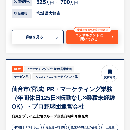
525
700
想定年収
万円 ～
万円
【所属部門】キーアカウント部
宮城県仙台市に仙台オフィスおよび隣接のテ
【具体的には…】
宮城県大崎市
勤務地
クニカルセンターを構え、大手重要顧客の専
・既存顧客（半導体業界の大手企業）への関
任部隊となり、顧客システムの開発サポート
係構築・ニーズ深耕によるシェア拡大
を提供。営業、技術営業、アプリケーション
・市場動向の調査に基づいた、新規顧客への
コンサルタントに
詳細を見る
エンジニア、ソフトウェアエンジニア等が従
聞いてみる
提案活動（上長と連携）
事。
・自社製品（シリコンウェーハ再生加工サー
ビス、半導体関連装置・部材等）の提案
【将来の可能なキャリアパス】
・OJT研修や本社営業部門での研修を通じた
キャリア志向の明確化と入社後の実績によ
製品知識・業務フローの習得
NEW
マーケティング/広告宣伝/営業企画
り、国内の他エリアへの配置転換・横浜本社
サービス系
マスコミ・エンターテイメント系
や他部門やドイツ本社への異動
【働き方】
も可能。
仙台市(宮城) PR・マーケティング業務
出張・アテンド:稀に国内外（年数回〜）の
出張、ビジネス上の関係構築のため、海外顧
（年間休日125日×転勤なし×業種未経験
【ポジションの魅力】
客のアテンドの可能性があります。
OK）・プロ野球団運営会社
キーアカウント部では、半導体業界の大手顧
英語力については、抵抗がなければ問題あり
客へ向け、半導体製造装置に欠かせない高品
◎東証プライム上場グループ企業◎福利厚生充実
ません。
質な電源供給システムを提供することで、世
ワークライフバランス: 平均残業時間は月約
年間休日120日以上
完全週休2日制
設立10年以上の会社
正社員
界的な半導体製造を支えています。グローバ