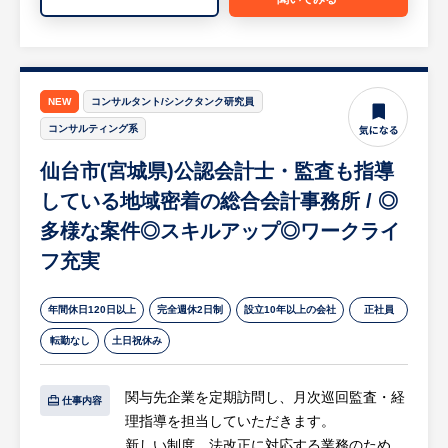
【職場環境】
4〜10名ほどのチームにおいて業務を行ない
ます。非常にフラットな雰囲気で、縦横関係
なくコミュニケーションを取りあう環境で
NEW
コンサルタント/シンクタンク研究員
す。営業企画チームと連携して、イベントに
コンサルティング系
携わる機会もあります。
仙台市(宮城県)公認会計士・監査も指導
【HUREX求人担当コメント】
している地域密着の総合会計事務所 / ◎
観客動員数は毎年更新しており高まる人気と
多様な案件◎スキルアップ◎ワークライ
共に、多くのファンの後押しを受け、東北に
根差したチームを築きながら、グローバル企
フ充実
業の一員として、東北から世界へとチャレン
ジできる環境があります。
年間休日120日以上
完全週休2日制
設立10年以上の会社
正社員
「東北、日本、世界を、もっと元気にした
転勤なし
土日祝休み
い」「ワクワクする仕事に携わりたい」「仕
事を通じて、自分自身をもっと成長させた
関与先企業を定期訪問し、月次巡回監査・経
い」そんな熱い想いのある皆さんのご応募を
仕事内容
理指導を担当していただきます。
お待ちしております。
新しい制度、法改正に対応する業務のため、