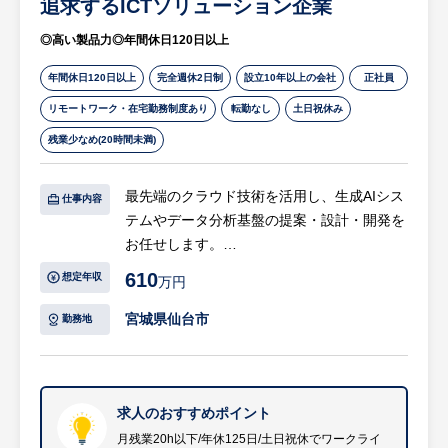
追求するICTソリューション企業
◎高い製品力◎年間休日120日以上
年間休日120日以上
完全週休2日制
設立10年以上の会社
正社員
リモートワーク・在宅勤務制度あり
転勤なし
土日祝休み
残業少なめ(20時間未満)
最先端のクラウド技術を活用し、生成AIシス
仕事内容
テムやデータ分析基盤の提案・設計・開発を
お任せします。
610
想定年収
万円
【具体的には・・・】
DX（デジタル・トランスフォーメーショ
宮城県仙台市
勤務地
ン）が加速されていく市場において、企業内
外のあらゆるデータを活用する需要はますま
す高まってきています。
求人のおすすめポイント
この大量に蓄積されたデータを活用するた
月残業20h以下/年休125日/土日祝休でワークライ