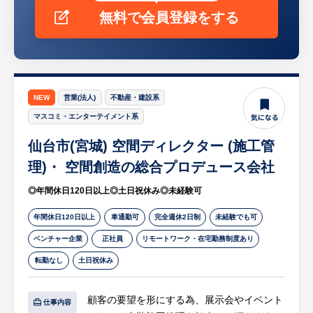
無料で会員登録をする
NEW
営業(法人)
不動産・建設系
マスコミ・エンターテイメント系
仙台市(宮城) 空間ディレクター (施工管
理)・ 空間創造の総合プロデュース会社
◎年間休日120日以上◎土日祝休み◎未経験可
年間休日120日以上
車通勤可
完全週休2日制
未経験でも可
ベンチャー企業
正社員
リモートワーク・在宅勤務制度あり
転勤なし
土日祝休み
顧客の要望を形にする為、展示会やイベント
仕事内容