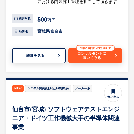
における内装施工管理を担当して頂きます！
【具体的には…】
500
想定年収
万円
・予算、工程、品質、安全面の管理
・社内外の制作スタッフを統括しながら、現
宮城県仙台市
勤務地
場の工程管理、進行チェック
・見積作成や数値管理
※展示会やイベント以外にも、商業施設の店
コンサルタントに
詳細を見る
聞いてみる
舗、路面店の店舗内装、飲食店などにも携わ
れるポジションです。
▼具体的には…
・クライアントとの打ち合せ
NEW
システム開発(組み込み/制御系)
メーカー系
・社内（営業、プランナー、デザイナー）と
の打ち合わせ
仙台市(宮城) ソフトウェアテストエンジ
・施工協力会社への施工説明、工事監理
・現場確認、工場検品、各種検査立会い
ニア・ドイツ工作機械大手の半導体関連
事業
★プロジェクト実績★