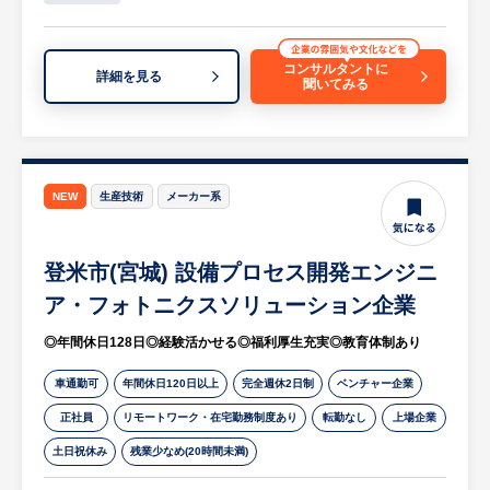
質データ検証、異常発生時の原因究明・再発
防止策の策定及びQCパトロール等の指示、
並びに顧客対応
コンサルタントに
詳細を見る
聞いてみる
（2）顧客監査・調査要請への対応
・顧客からの各種監査への準備及び対応、指
摘事項への是正対応等の指示・進捗管理、並
びに顧客対応
NEW
生産技術
メーカー系
・顧客からの各種調査要請への対応及び回答
の指示・進捗管理、並びに顧客対応
登米市(宮城) 設備プロセス開発エンジニ
（3）マネジメント業務
ア・フォトニクスソリューション企業
・品質保証課マネジメント業務、並びに本社
◎年間休日128日◎経験活かせる◎福利厚生充実◎教育体制あり
を含む関連部門とのコミュニケーション
車通勤可
年間休日120日以上
完全週休2日制
ベンチャー企業
（4）品質/環境マネジメントシステム維持管
正社員
リモートワーク・在宅勤務制度あり
転勤なし
上場企業
理
土日祝休み
残業少なめ(20時間未満)
・管理責任者として担当課員を統括し、
ISO9001/14001規格要求事項に基づくマネジ