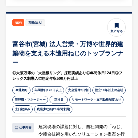
対し、売買過程において発生しうる潜在的な
リスクを予見し、お客様の安全・円滑な取引
実現をサポートしています。
NEW
営業(法人)
【HUREX企業担当より】
・仙台支店は、1974年に開設されており、
富谷市(宮城) 法人営業・万博や世界的建
50年以上のネットワーク、業務実績がありま
築物を支える木造用ねじのトップランナ
す。
支店全体では13名、その中でインベストメン
ー
トプロパティには2名の社員が在籍してお
◎大阪万博の「大屋根リング」採用実績あり◎年間休日124日◎フ
り、不動産業界や金融業界での経験をもと
レックス制導入◎想定年収500万円以上
に、それぞれの強みを発揮しながら活躍して
います。少数精鋭の組織だからこそ、支店内
車通勤可
年間休日120日以上
完全週休2日制
設立10年以上の会社
の連携がしやすく、当社のサービスラインを
管理職・マネージャー
正社員
リモートワーク・在宅勤務制度あり
フル活用することで、お客様により付加価値
土日祝休み
残業少なめ(20時間未満)
を提供しやすい環境です。
建築現場の課題に対し、自社開発の「ねじ」
・ポジションの魅力：オフィス、リテール、
仕事内容
や接合技術を用いたソリューション提案を行
インダストリアル、ホテル、レジデンスなど