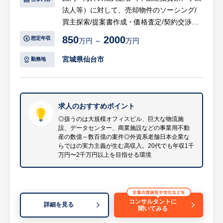
法人等）に対して、売却物件のソーシング/
買主探索/提案書作成・価格査定/契約交渉・
調整/クロージングまでの業務を担当いただ
850
2000
想定年収
万円 ～
万円
きます。
宮城県仙台市
勤務地
【具体的には…】
・リーシング、アセットマネジメント、プロ
パティマネジメント、コンサルティング部門
などと連携して、投資用・事業用不動産の潜
求人のおすすめポイント
在価値を発見してご提案出来るのが当社の魅
◎扱うのは大規模オフィスビル、巨大な物流施
設、データセンター、商業施設などの事業用不動
力です。
産の数億～数百億の案件◎外資系老舗日本企業な
・キャピタルマーケット売買仲介サービス部
らではの実力主義が生む高収入。20代でも年収1千
門は、不動産の取得・売却仲介におけるマー
万円〜2千万円以上を目指せる環境
ケットリーダーとして、国内外のお客様の多
種多様なご要望に対応しております。オフィ
スビル、商業施設、集合住宅、ホテル、物流
施設、工場/研究施設、社宅/寮、事業用地
コンサルタントに
詳細を見る
聞いてみる
等、国内外の様々なタイプの事業用不動産に