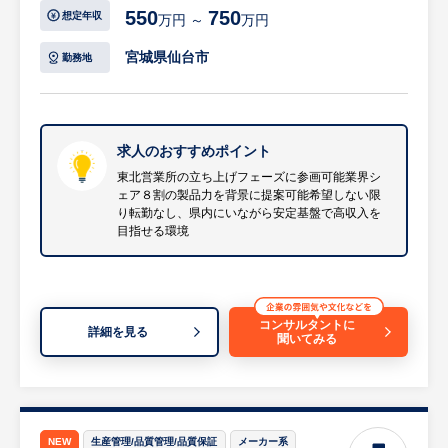
550
750
想定年収
万円 ～
万円
【具体的には…】
・東北エリア（青森県・秋田県・岩手県・宮
宮城県仙台市
勤務地
城県・山形県・福島県）の顧客への提案営業
・既存顧客のフォローおよび新規顧客の開拓
・販売代理店への対応および関係構築
・製品のデモ対応、展示会・学会への対応
求人のおすすめポイント
・新営業所の開設準備、営業目標管理、本社
東北営業所の立ち上げフェーズに参画可能業界シ
ェア８割の製品力を背景に提案可能希望しない限
との連携
り転勤なし、県内にいながら安定基盤で高収入を
等
目指せる環境
※詳細は面談時にお伝えします
【HUREX求人担当コメント】
・業界シェア約80%という圧倒的な製品力を
コンサルタントに
詳細を見る
聞いてみる
強みに、最先端の研究開発や製造現場に対し
て裁量を持って提案活動ができる非常にやり
がいの大きなポジションです 。
・入社後は約3ヶ月間の東京本社研修があ
り、期間中の週末帰省費用や宿泊費、交通費
NEW
生産管理/品質管理/品質保証
メーカー系