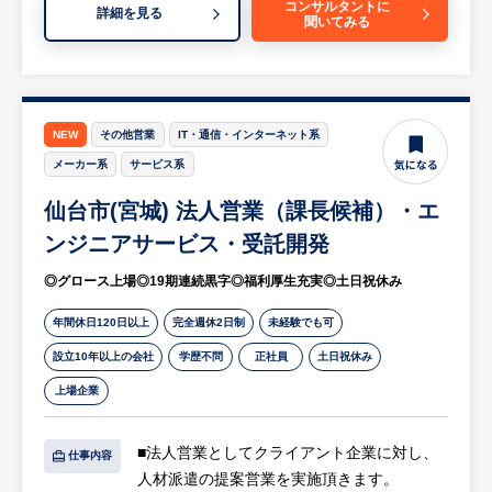
※詳細は面談時にお伝えします
コンサルタントに
詳細を見る
聞いてみる
ールの最適化
【担当部署（組織）構成】
3. 将来的な業務
ICTソリューション事業本部 SI部
・経営陣への財務報告・意思決定サポート
Webアプリのスクラッチ開発を主軸としつ
等
つ、現在は生成AIやデータ分析領域へ積極的
NEW
その他営業
IT・通信・インターネット系
にシフトしています。新しい技術への好奇心
【特徴】
メーカー系
サービス系
が強く、仲間の困りごとを助け合うポジティ
「自分の手で我がふるさとを何とかしたい」
ブなチーム文化が根付いています。
仙台市(宮城) 法人営業（課長候補）・エ
そんな想いを持った従業員が集まる会社で
す。
ンジニアサービス・受託開発
原発の廃炉に向けた支援を行う同社にて、福
◎グロース上場◎19期連続黒字◎福利厚生充実◎土日祝休み
島から世界に羽ばたく会社にするべく、一緒
に働いていきませんか？
年間休日120日以上
完全週休2日制
未経験でも可
設立10年以上の会社
学歴不問
正社員
土日祝休み
※詳細は面談時にお伝えします
上場企業
■法人営業としてクライアント企業に対し、
仕事内容
人材派遣の提案営業を実施頂きます。