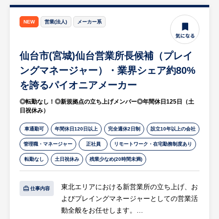
顧問先の業種は多種多様で、売上規模も数千
万クラスから300億超までまで幅広いのが特
NEW
営業(法人)
メーカー系
徴です。有給休暇が取りやすい企業風土で時
間単位での取得も可能であり、男性の育児休
業取得実績もあるなど、ワークライフバラン
仙台市(宮城)仙台営業所長候補（プレイ
スを大切にできる環境です
ングマネージャー）・業界シェア約80%
を誇るパイオニアメーカー
【HUREX求人担当コメント】
グループ4社との連携によるワンストップサ
◎転勤なし！◎新規拠点の立ち上げメンバー◎年間休日125日（土
ービスを提供し、地域社会に貢献している事
日祝休み）
務所です。独立予定の社員からの引継ぎ期間
車通勤可
年間休日120日以上
完全週休2日制
設立10年以上の会社
を1年以上設けており、万全のサポート体制
のもと安心して業務をスタートできます。
管理職・マネージャー
正社員
リモートワーク・在宅勤務制度あり
転勤なし
土日祝休み
残業少なめ(20時間未満)
東北エリアにおける新営業所の立ち上げ、お
仕事内容
よびプレイングマネージャーとしての営業活
動全般をお任せします。