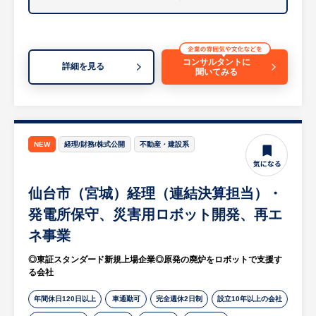
義、上流設計
・納品時の現場立ち会い、施工の安全確認・
進捗管理
■生成ＡＩシステム開発エンジニア
・オフィス移転やリニューアル後のツール運
生成ＡＩを活用したシステムを構成する、シ
用支援、アフターフォロー
コンサルタントに
詳細を見る
ステムバックエンド機能の設計・開発、
聞いてみる
・月1回程度の東京本社での会議参加（情報
各種データを管理するデータベース設計、
共有や連携のため）
ユーザーが操作するＷｅｂのＵＩ画面設計・
等
開発等を担当します。
※担当エリアは東北6県となるため、出張が
・生成ＡＩシステム開発の要件定義・設計・
発生します。
NEW
経理/財務/株式公開
不動産・建設系
実装・試験
・ＡＩオーケストレーション、生成ＡＩプラ
【担当部署（組織）構成】
グイン、Web API、Web UIの構築・開発
仙台市（宮城）経理（連結決算担当）・
仙台営業所自体は少人数でのスタートとなり
ますが、同オフィス内にはグループ会社を含
発電所保守、災害用ロボット開発、再エ
■データエンジニア
めて20〜50名のスタッフが在籍していま
ネ事業
データ分析基盤を構成する、データレイクや
す。ワンフロアで非常に活気があり、困った
DWH（データウェアハウス）等のデータ設
◎東証スタンダード新規上場企業◎原発の廃炉をロボットで支援す
時にも周囲に相談しやすい温かい環境です。
る会社
計、
データの集約加工等のETL処理設計、BIを用
【企業の魅力】
年間休日120日以上
車通勤可
完全週休2日制
設立10年以上の会社
いた
「モノ売り」ではなく、経営課題を解決する