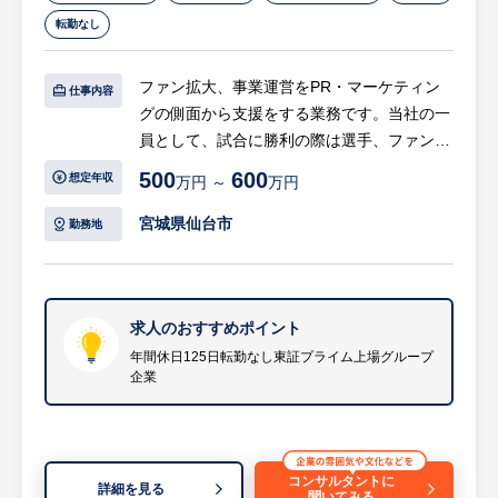
20時間程度（繁閑あり）です。
ルな需要拡大に伴い、今後の成長が確実に見
転勤なし
込まれる事業に携われるところが魅力です。
※詳細は面談時にお伝えします
本ポジションではとりわけ、
ファン拡大、事業運営をPR・マーケティン
仕事内容
・ 上流工程から品質に関与：テスト実行だ
【企業の特徴】
グの側面から支援をする業務です。当社の一
けでなく「何をどう検証するか」を設計する
当社は、東証プライム市場に上場している半
員として、試合に勝利の際は選手、ファン、
フェーズからかかわることができます。
導体関連製品メーカーです。「常に創造し挑
社内で喜びを分かち合うことも。大きな貢献
500
600
想定年収
万円 ～
万円
・ グローバル開発に直接関われる：海外の
戦する」という企業理念を掲げ、日本の高度
実感を持てるポジションです。
開発チームと日常的に連携し、仕様検討や改
な技術力で半導体分野における様々なブレー
宮城県仙台市
勤務地
善提案にも関与可能です。
クスルーを実現。シリコンウェーハ再生事業
【具体的には…】
・ 日本初の専任ポジション：立ち上げフェ
で、シリコンウェーハ再生業界で世界シェア
・各種データを活用した現状分析、課題抽出
ーズのため、テストプロセスや進め方の改善
はナンバーワン。就業環境でもナンバーワン
・アンケート、ユーザーインタビュー等のリ
にも主体的に関われる環境です。
を目指しています。
サーチ
求人のおすすめポイント
・社内指標等モニタリングレポート整備
年間休日125日転勤なし東証プライム上場グループ
※詳細は面談時にお伝えします
企業
・戦略に基づいたシナリオ設計、運用
・その他、上記業務に関わる渉外交渉、事務
作業、社内調整など
コンサルタントに
詳細を見る
聞いてみる