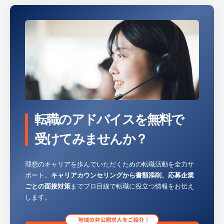
との連絡・調整業務
※詳細は面談時にお伝えします
【企業の特徴】
当社は、東証プライム市場に上場している半
導体関連製品メーカーです。「常に創造し挑
戦する」という企業理念を掲げ、日本の高度
な技術力で半導体分野における様々なブレー
転職のアドバイスを無料で
クスルーを実現。シリコンウェーハ再生事業
で、シリコンウェーハ再生業界で世界シェア
受けてみませんか？
はナンバーワン。就業環境でもナンバーワン
を目指しています。
理想のキャリアを歩んでいただくための転職活動を全力サ
ポート。
キャリアカウンセリングから書類添削、応募企業
ごとの面接対策
までプロ目線で転職に役立つ情報をお伝え
します。