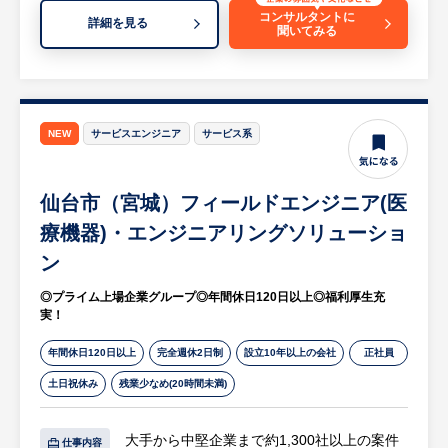
同社は木造建築用ビスの独自開発・販売に特
内で作業を行っているため、お客様の要望に
コンサルタントに
詳細を見る
化した企業で、その技術力が高く評価されて
聞いてみる
スピーディーかつ柔軟に応えられる提案力の
います。木造建築は国内外で人気が高まって
高さが強みです。どなたでも活躍できる場所
おり、大手取引先を中心として、安定した業
が十分にあり、実績をしっかり評価する環境
績を維持しています。他社にはない木造建築
が整っています。
に特化した製品群は、環境問題への配慮と
NEW
サービスエンジニア
サービス系
SDGsへの対応も含まれ、持続可能な成長を
【求人担当コメント】
実現しています。
営業経験があれば業種や取り扱い商材は一切
また、フラットなオフィス環境や社員の成長
仙台市（宮城）フィールドエンジニア(医
問わず、60歳以上のシニア層も歓迎している
を重視する社風が魅力で、キャリア形成に向
療機器)・エンジニアリングソリューショ
懐の深い企業様です。手厚いサポート体制と
けた手厚いサポートが整っています。創業以
自社一貫生産という強い武器があるため、こ
ン
来業績は右肩上がりで、直近5年間はすべて
れまでの経験を活かして長く安定して働きた
増収、平均成長率は10%を超えています。旺
◎プライム上場企業グループ◎年間休日120日以上◎福利厚生充
い方に非常におすすめの求人です。
盛な市場ニーズに応えるために、若手の挑戦
実！
を後押しし、今後は海外展開にも本格的に取
年間休日120日以上
完全週休2日制
設立10年以上の会社
正社員
り組んでいきます。
土日祝休み
残業少なめ(20時間未満)
※詳細は面談時にお伝えします。
大手から中堅企業まで約1,300社以上の案件
仕事内容