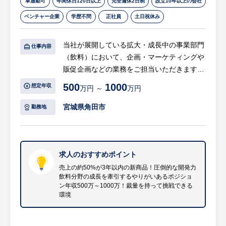
車通勤可
年間休日120日以上
完全週休2日制
設立10年以上の会社
ベンチャー企業
学歴不問
正社員
土日祝休み
当社が展開している拡大・成長中の事業部門
仕事内容
（飲料）において、企画・マーケティングや
販促企画などの業務をご担当いただきます。
将来的に事業部門のリーダーを担っていただ
500
1000
想定年収
万円 ～
万円
くことを期待しています。
宮城県角田市
勤務地
具体的には
・新商品の企画立案
・市場分析／消費者ニーズ分析
・販売促進の仕掛け（販促物製作・考案）
求人のおすすめポイント
・店頭販売企画立案（消費者キャンペーン
売上の約50%が3年以内の新商品！圧倒的な開発力
飲料分野の成長を牽引するやりがいあるポジショ
等）
ン年収500万～1000万！裁量を持って挑戦できる
・商談応援（企画書・仕様書作成）
環境
・販売実績の管理・分析
等