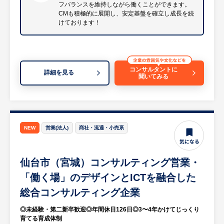
フバランスを維持しながら働くことができます。
め、生成ＡＩを活用するシステムを提案し、
CMも積極的に展開し、安定基盤を確立し成長を続
開発・構築します。
けております！
また、生成ＡＩのシステムでも必要となる、
データ基盤のシステムを構築しており、イン
フラ設計・構築から基幹となるデータベース
設計、BIダッシュボードによる可視化まで幅
コンサルタントに
詳細を見る
聞いてみる
広い領域の開発を行っています。
最先端のクラウド技術を駆使し、顧客へ今ま
でにない価値を提供すべく、事業を展開して
います。
NEW
営業(法人)
商社・流通・小売系
■システムコンサルタント
顧客のIT環境や資源、予算等に合わせて最適
仙台市（宮城）コンサルティング営業・
な生成ＡＩ・データ分析基盤を
構築するためのソリューションをご提案しま
「働く場」のデザインとICTを融合した
す。
総合コンサルティング企業
・顧客のデータ利活用、IT化計画に対する支
◎未経験・第二新卒歓迎◎年間休日126日◎3〜4年かけてじっくり
援、ソリューション提案
育てる育成体制
・生成ＡＩ・データ分析基盤を構築するプロ