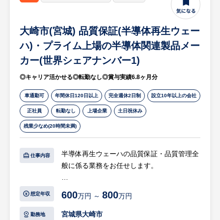
などは会社がサポートするため、安心して業
務や製品知識を学ぶことができます。
大崎市(宮城) 品質保証(半導体再生ウェー
・直行直帰の営業スタイルで、効率的に営業
活動ができるスケジュールをアレンジでき
ハ)・プライム上場の半導体関連製品メー
る、裁量のある働き方が可能です。
カー(世界シェアナンバー1)
・本人が希望しない限り転勤はなく、残業も
◎キャリア活かせる◎転勤なし◎賞与実績6.8ヶ月分
ほぼ発生しない環境のため、ワークライフバ
ランスを保ちながら腰を据えて働くことが可
車通勤可
年間休日120日以上
完全週休2日制
設立10年以上の会社
能です。
正社員
転勤なし
上場企業
土日祝休み
残業少なめ(20時間未満)
半導体再生ウェーハの品質保証・品質管理全
仕事内容
般に係る業務をお任せします。
【具体的には…】
600
800
想定年収
万円 ～
万円
（1）品質保証・品質管理業務
・課員及び関係部門担当者を統括し、各種品
宮城県大崎市
勤務地