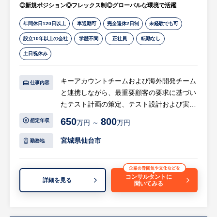
◎新規ポジション◎フレックス制◎グローバルな環境で活躍
・緑化フェア
・秋保G7
年間休日120日以上
車通勤可
完全週休2日制
未経験でも可
・青葉まつり
設立10年以上の会社
学歴不問
正社員
転勤なし
・スケートショー
等
土日祝休み
【HUREX求人担当コメント】
キーアカウントチームおよび海外開発チーム
仕事内容
同社は、仙台・東北を中心に、プロモーショ
と連携しながら、最重要顧客の要求に基づい
ンイベントや社内イベントまで屋内外の多岐
たテスト計画の策定、テスト設計および実行
にわたるイベントプランニングを行っていま
を主導していただきます 。
650
800
想定年収
す。
万円 ～
万円
会場施工や造作などのハード面から、企画提
【具体的には…】
宮城県仙台市
勤務地
案、進行、演出といったソフト面まで、ワン
・最重要顧客の要求に基づいたテスト計画の
ストップでトータルプロデュースが可能で、
策定、テスト設計および実行（PC・実機双
人々に新たな感動を提供するとともに、より
方） ・顧客システムと連携した統合テスト
コンサルタントに
詳細を見る
集客力の高い空間を創造しています。
聞いてみる
の実施
多岐にわたる展示会・イベント分野で培った
・不具合発生時の再現試験および原因切り分
知恵と経験をもとに、セレモニー、フェステ
け、国内外の開発部門との連携 ・海外開発
ィバル、展示会・見本市、シンポジウム、各