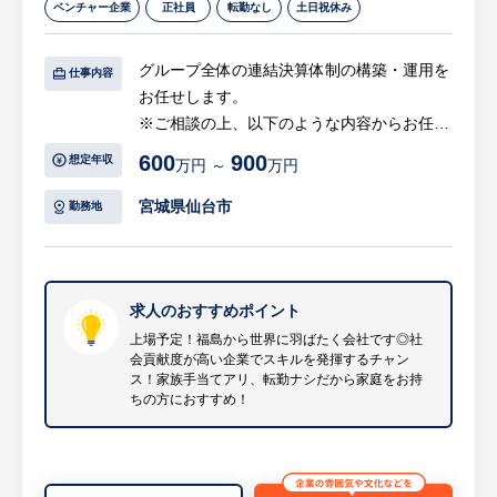
ベンチャー企業
正社員
転勤なし
土日祝休み
画面設計等を担当します。
「コト売り」： 競合他社のように商品を売
・データ分析基盤開発の要件定義、設計・実
るだけでなく、「なぜその環境が必要なの
装・試験
グループ全体の連結決算体制の構築・運用を
か」をお客様の経営に寄り添って追求し、最
仕事内容
・データレイク、DWH、データマート、BI
お任せします。
適な働く環境をゼロからトータルプロデュー
の構築・開発
※ご相談の上、以下のような内容からお任せ
スできます。
する業務を決めていきます。
600
900
想定年収
万円 ～
万円
＜過去の案件例＞
焦らず育てる、3〜4年の育成プラン： 大都
・生成AIによる社内ドキュメント検索チャッ
【具体的には・・・】
市圏と異なり、仙台では一人前になるまで
宮城県仙台市
勤務地
トボット
1. 連結決算体制の立ち上げ・運用（メイン業
3〜4年かけてじっくり育てます。入社直後に
・弊社パッケージのPCログを分析し可視化
務）
は東京本社で2週間〜1ヶ月程度の研修もあ
・製造業向けに在庫管理、財務会計の情報を
・各子会社の財務データの収集・取りまとめ
り、未経験でも基礎から安心して学べる環境
Microsoft Azure上に統合し分析
・連結決算処理
求人のおすすめポイント
が整っています。
・製品企画部門向けに製品の品質に関する情
・連結財務諸表（BS/PL/CF）の作成 等
上場予定！福島から世界に羽ばたく会社です◎社
報をAmazon Web Services上に統合し分析
会貢献度が高い企業でスキルを発揮するチャン
2. グループ決算プロセスの効率化・仕組み化
プライム上場グループの安定性×高い自由
ス！家族手当てアリ、転勤ナシだから家庭をお持
・物流業向けに各種システムの業務情報を集
・グループ会社側への決算スケジュール・マ
度： 東証プライム上場の内田洋行グループ
ちの方におすすめ！
約し経営判断情報として活用するための基盤
ニュアルの展開および指導
としての強固な経営基盤があり、個人の裁量
を構築
・連結会計ソフトの導入検討・設定（必要に
が大きく、自分らしくのびのびと活躍できま
等
応じて）
す。
※詳細は面談時にお伝えします
・月次・四半期・年次での連結決算スケジュ