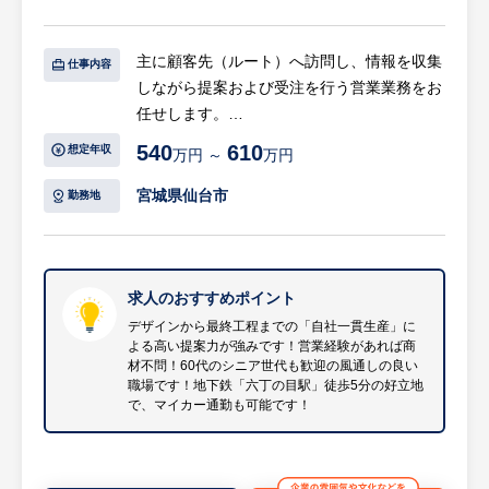
・新製品開発へのフィードバック：現場の声
を開発部門（R&D）に届け、新製品のアイデ
主に顧客先（ルート）へ訪問し、情報を収集
仕事内容
ア出しにも積極的に関与していただきます。
しながら提案および受注を行う営業業務をお
等
任せします。
540
610
※入社後は約1ヶ月の研修およびOJTがあ
想定年収
万円 ～
万円
【具体的には…】
り、製品知識や業界知識をしっかり学べる環
・既存顧客を中心とした定期的な訪問および
宮城県仙台市
勤務地
境です。
ヒアリング
・顧客ニーズに合わせた印刷物の企画・提
【組織構成】
案・受注業務
営業部は、20代～50代の10名で構成されて
・主に仙台市内、および宮城県内での営業活
求人のおすすめポイント
おります。和気あいあいとした明るい雰囲気
動（社有車使用）
デザインから最終工程までの「自社一貫生産」に
の社風です。
よる高い提案力が強みです！営業経験があれば商
※当面は先輩社員が手厚くサポートいたしま
チャレンジ精神や積極性が大切にされる風土
材不問！60代のシニア世代も歓迎の風通しの良い
すのでご安心ください。
職場です！地下鉄「六丁の目駅」徒歩5分の好立地
があり、あなたの“やってみたい”という想い
※詳細は面談時にお伝えします
で、マイカー通勤も可能です！
を尊重します。
【同社の魅力】
【企業の特徴】
初めのデザインから最終工程まで一貫して社