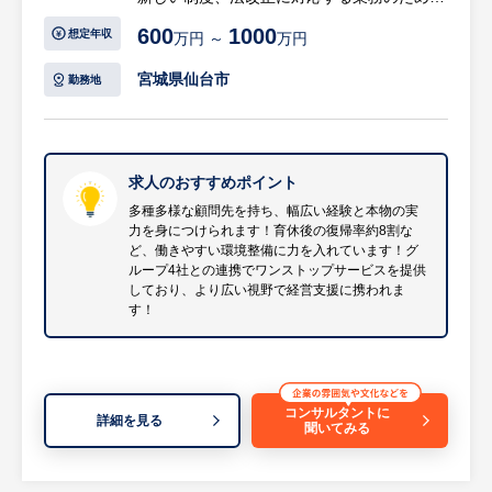
自ら常に勉強しチャレンジできる環境です。
※詳細は面談時にお伝えします
600
1000
想定年収
万円 ～
万円
【具体的には…】
宮城県仙台市
勤務地
・会計・税務に関する指導および監査業務、
決算申告業務
・各種コンサルタント業務（業務改善・経営
改善の指導、事業計画の策定支援など）
求人のおすすめポイント
・公認会計士共同事務所での会計監査業務
多種多様な顧問先を持ち、幅広い経験と本物の実
力を身につけられます！育休後の復帰率約8割な
（※税務業務がメインとなります）
ど、働きやすい環境整備に力を入れています！グ
※グループ内に公認会計士共同事務所があ
ループ4社との連携でワンストップサービスを提供
り、会計監査業務にも携わっていただきます
しており、より広い視野で経営支援に携われま
す！
が、税務業務がメインになるとお考えくださ
い。
等
コンサルタントに
※詳細は面談時にお伝えします
詳細を見る
聞いてみる
【同社の魅力】