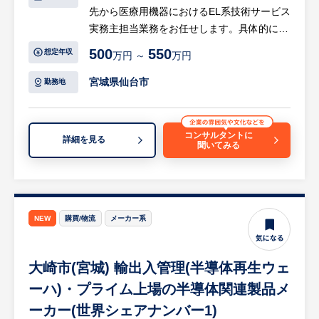
先から医療用機器におけるEL系技術サービス
実務主担当業務をお任せします。具体的には
医療機器のフィールドサービス業務になりま
500
550
想定年収
万円 ～
万円
す。
宮城県仙台市
勤務地
【具体的には…】
・建物/工場/公共施設の電気受配電設備の保
守
コンサルタントに
詳細を見る
聞いてみる
・医療機器や商業用印刷機の保守・メンテナ
ンス
・半導体製造装置のメンテナンス
等
※配属先によっては全国出張や海外出張が発
NEW
購買/物流
メーカー系
生しますが、働き方はご希望を考慮させてい
ただきます。
大崎市(宮城) 輸出入管理(半導体再生ウェ
※建物の改変を伴う業務は含まない。
ーハ)・プライム上場の半導体関連製品メ
【HUREX企業担当より】
ーカー(世界シェアナンバー1)
・多彩な研修