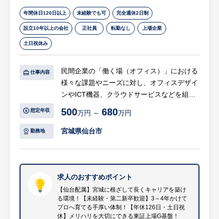
ジェクト全体計画の立案
年間休日120日以上
未経験でも可
完全週休2日制
・生成ＡＩ・データ分析基盤全体のシステム
設立10年以上の会社
正社員
転勤なし
上場企業
アーキテクチャの策定
土日祝休み
■システム開発プロジェクトリーダー
生成ＡＩ・データ分析基盤全体のアーキテク
民間企業の「働く場（オフィス）」における
仕事内容
チャを設計し、
様々な課題やニーズに対し、オフィスデザイ
要件定義や基本設計といった上流設計を行い
ンやICT機器、クラウドサービスなどを組み
ます。
合わせた一気通貫のコンサルティング提案営
500
680
想定年収
万円 ～
万円
設計工程以降では、開発体制のリーダーポジ
業をお任せします。
ションとして、
宮城県仙台市
勤務地
プロジェクトのマネジメントを担当します。
具体的には
・生成ＡＩ・データ分析基盤全体のシステム
・お客様との信頼関係を構築し、オフィスの
アーキテクチャの策定
課題やニーズをヒアリング
・プロジェクト遂行における顧客との折衝
・空間デザイン、内装工事、ICT機器・ネッ
求人のおすすめポイント
・要件定義・設計・実装・試験の各工程のマ
トワーク等の総合的な改善策を提案
【仙台配属】宮城に根ざして長くキャリアを築け
ネジメント
る環境！【未経験・第二新卒歓迎】3～4年かけて
・社外のデザイナー（デザインは外注）や地
プロへ育てる手厚い体制！【年休126日・土日祝
・生成ＡＩ・データ分析基盤開発の要件定
場の施工協力会社との調整・ディレクション
休】メリハリを大切にできる東証上場G基盤！