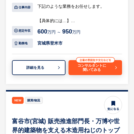
メントシステムの維持管理及び継続的改善の
下記のような業務をお任せします。
仕事内容
推薦役
・審査機関とのコミュニケーション、審査対
【具体的には…】
応、指摘事項への是正対応等の指示・進捗管
1.半導体プロセス装置の立ち上げ・条件構
600
950
想定年収
万円 ～
万円
理
築・運用
・成膜、エッチング、洗浄、拡散等の各種プ
宮城県登米市
勤務地
これらの取り組みを通じて、半導体再生ウェ
ロセス装置
ーハ事業の品質保証・品質管理全般を管理・
・真空装置を含む設備全般
監督いただき、幹部社員や管理職として活躍
コンサルタントに
詳細を見る
いただきます。
聞いてみる
2.プロセス条件の最適化・安定化
・再現性向上、ばらつき低減のための条件出
※詳細は面談時にお伝えします。
し
・設備トラブル対応・改善
【企業の特徴】
NEW
購買/物流
当社は、東証プライム市場に上場している半
3.不具合解析、原因究明、再発防止策の検討
導体関連製品メーカーです。「常に創造し挑
・新規設備の導入検討
戦する」という企業理念を掲げ、日本の高度
富谷市(宮城) 販売推進部門長・万博や世
・装置仕様検討、メーカー対応、据付・立ち
な技術力で半導体分野における様々なブレー
上げ
界的建築物を支える木造用ねじのトップ