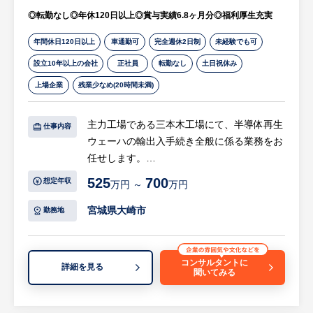
◎転勤なし◎年休120日以上◎賞与実績6.8ヶ月分◎福利厚生充実
研修企画専門チームが技術力、人間力の研修
を実施する他、各拠点でエンジニア主催の研
年間休日120日以上
車通勤可
完全週休2日制
未経験でも可
修も開催。
設立10年以上の会社
正社員
転勤なし
土日祝休み
・スキルやキャリアのデータベースとクライ
アントからの受注情報データベースをもとに
上場企業
残業少なめ(20時間未満)
最適なマッチングを検索・抽出できるシステ
ム。マーケットにおける自分のポジションを
主力工場である三本木工場にて、半導体再生
仕事内容
把握し、将来に向けた目標設定(ポジション
ウェーハの輸出入手続き全般に係る業務をお
形成)が可能。
任せします。
・配属については、ご本人のキャリアアップ
525
700
想定年収
を第一に考え、ご希望を考慮し決定すること
万円 ～
万円
【具体的には…】
といたします。 日本の全製造業が活躍の舞
・アメリカ、ヨーロッパ、中国、韓国などの
宮城県大崎市
勤務地
台であることがメイテックフィルダーズの強
主要地域への輸出入管理業務
みです。
・出荷手配および顧客への出荷連絡、納品確
認（POD）管理
コンサルタントに
詳細を見る
※詳細は面談時にお伝えします
聞いてみる
・物流請求書の処理、支払依頼、入金状況確
認（債権管理の一次チェック）
・国内外の工場内関連部署、および物流業者