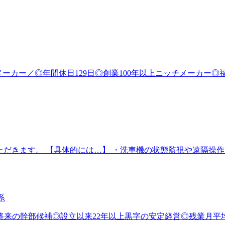
機メーカー／◎年間休日129日◎創業100年以上ニッチメーカー◎
ただきます。 【具体的には…】 ・洗車機の状態監視や遠隔操作
系
◎将来の幹部候補◎設立以来22年以上黒字の安定経営◎残業月平均