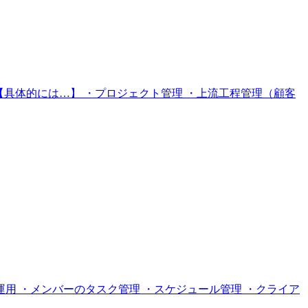
【具体的には…】 ・プロジェクト管理 ・上流工程管理（顧客
用 ・メンバーのタスク管理 ・スケジュール管理 ・クライア