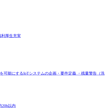
福利厚生充実
を可能にするIoTシステムの企画・要件定義 ・残量警告（洗
20h以内