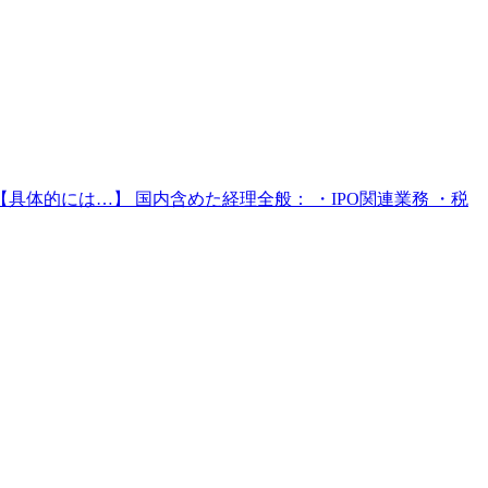
体的には…】 国内含めた経理全般： ・IPO関連業務 ・税