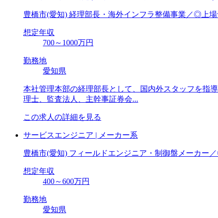
豊橋市(愛知) 経理部長・海外インフラ整備事業／◎上
想定年収
700～1000万円
勤務地
愛知県
本社管理本部の経理部⻑として、国内外スタッフを指導し
理⼠、監査法⼈、主幹事証券会...
この求人の詳細を見る
サービスエンジニア | メーカー系
豊橋市(愛知) フィールドエンジニア・制御盤メーカー／
想定年収
400～600万円
勤務地
愛知県