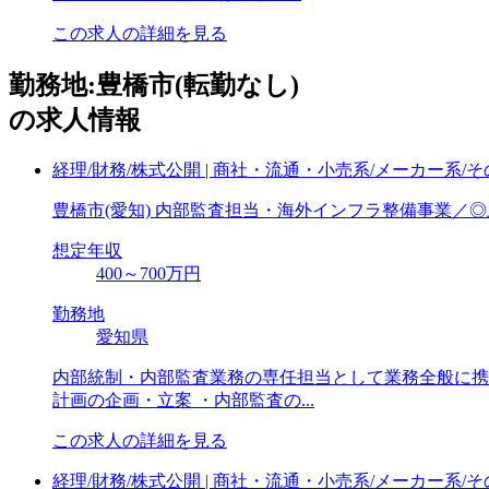
この求人の詳細を見る
勤務地:豊橋市(転勤なし)
の求人情報
経理/財務/株式公開 | 商社・流通・小売系/メーカー系/
豊橋市(愛知) 内部監査担当・海外インフラ整備事業／
想定年収
400～700万円
勤務地
愛知県
内部統制・内部監査業務の専任担当として業務全般に携わ
計画の企画・⽴案 ・内部監査の...
この求人の詳細を見る
経理/財務/株式公開 | 商社・流通・小売系/メーカー系/