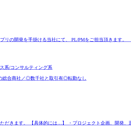
リの開発を手掛ける当社にて、 PL/PMをご担当頂きます。 
ビス系/コンサルティング系
Bの総合商社／◎数千社と取引有◎転勤なし
だきます。 【具体的には…】 ・プロジェクト企画、開発、運