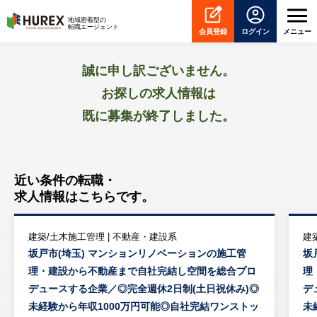
HUREX
地域密着型の
転職エージェント
会員登録
ログイン
メニュー
誠に申し訳ございません。
お探しの求人情報は
既に募集が終了しました。
近い条件の転職・
求人情報はこちらです。
建築/土木施工管理 | 不動産・建設系
建
坂戸市(埼玉) マンションリノベーションの施工管
坂
理・建設から不動産まで自社完結し空間を総合プロ
理
デュースする企業／◎完全週休2日制(土日祝休み)◎
デ
未経験から年収1000万円可能◎自社完結ワンストッ
未