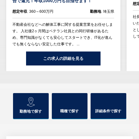
合で還元！年収1000万円も目指せます！
想
想定年収
360～600万円
勤務地
埼玉県
社
い
不動産会社などへの解体工事に関する提案営業をお任せしま
と
す。 入社後2ヶ月間はベテラン社員との同行研修があるた
し
め、専門知識がなくても安心してスタートでき、IT化が進ん
でも無くならない安定した仕事です。 ...
この求人の詳細を見る
職種で探す
詳細条件で探す
勤務地で探す