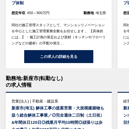
プ体制
プ
想定年収
450～900万円
勤務地
埼玉県
想
同社の施工管理スタッフとして、マンションリノベーション
同
を中心とした施工管理業務全般をお任せします 。 【具体的
を
には…】 ・施工計画の策定および資材（キッチンやフローリ
に
ングなどの建材）の手配や発注 ...
ング
この求人の詳細を見る
勤務地:新座市(転勤なし)
の求人情報
営業(法人) | 不動産・建設系
経
新座市(埼玉) 解体工事の提案営業・大規模建築物も
新
扱う総合解体工事業／◎完全週休二日制（土日祝）
ン
&年間休日120日◎残業月平均10時間◎頑張りは歩
目