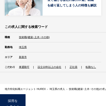
を繰り返してしまう人の特徴も解説
この求人に関する検索ワード
職種
技術職(建築･土木･その他)
勤務地
埼玉県
エリア
新座市
こだわり
車通勤可
設立10年以上の会社
正社員
転勤なし
地方特化転職エージェント HUREX
埼玉県の求人
技術職(建築･土木･その他)の求
採用を