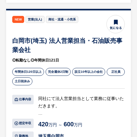
（ハロウィンやクリスマスなど）や、教習生
に喜んでもらうためのイベント・サプライズ
企画の立案・実行。
NEW
営業(法人)
商社・流通・小売系
等
※詳細は面談時にお伝えします
白岡市(埼玉) 法人営業担当・石油販売事
【HUREX求人担当コメント】
業会社
・未経験歓迎＆安心のサポート体制： 経験
◎転勤なし◎年間休日121日
やスキルよりも「人を喜ばせたい」というお
人柄を重視した採用です。定期的なマナー研
年間休日120日以上
完全週休2日制
設立10年以上の会社
正社員
修や指導研修があり、先輩スタッフが丁寧に
土日祝休み
フォローします。
同社にて法人営業担当として業務に従事いた
・女性スタッフ活躍中＆働きやすさ抜群：
仕事内容
だきます。
20代・30代の女性スタッフが中心となって
活躍中。産休・育休の取得実績が豊富で、取
【具体的には…】
得後の復帰率は100％。ライフステージが変
420
600
想定年収
万円 ～
万円
同社は建設現場やプラント工場、イベント会
わっても長く働ける環境です。
場などにおける重機や電気使用のサポートを
埼玉県白岡市
勤務地