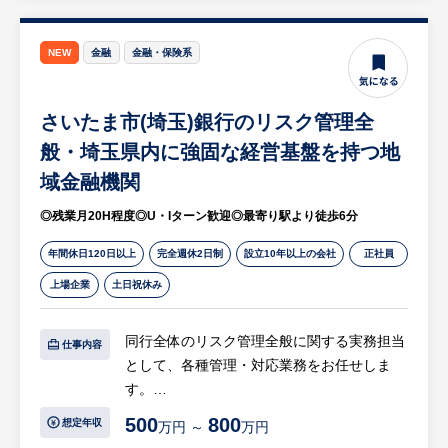
等
※詳細は面談時にお伝えします
NEW
金融
金融・保険系
【組織構成】
営業部：メンバー3名（係長2名・主任1名）
さいたま市(埼玉)銀行のリスク管理全
般・埼玉県内に強固な経営基盤を持つ地
【HUREX求人担当コメント】
域金融機関
◎独自の技術力で社会基盤を支える安定企業
・病院のICUや原子力発電所など、高度な清
◎残業月20H程度◎U・Iターン歓迎◎最寄り駅より徒歩6分
浄度が求められる施設に不可欠な製品を提供
年間休日120日以上
完全週休2日制
設立10年以上の会社
正社員
しています。
・景気変動に強く、直近業績も右肩上がりで
上場企業
土日祝休み
成長中の安定した経営基盤があります。
同行全体のリスク管理全般に関する実務担当
仕事内容
◎将来の「営業部長」としてのキャリアパス
として、各種管理・対応業務をお任せしま
・現部長の定年退職に伴うコアポジションの
す。
募集です。
500
800
想定年収
・課長候補としての採用ですが、力量や実績
万円 ～
万円
【具体的には…】