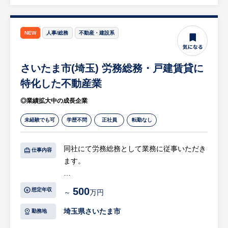
をお客様に届ける業務
・各お客様に対し、「燃料+建築資材」「燃
料+消耗品」など総合的な提案の実施
NEW
人事/総務
不動産・建設系
※詳細は面談時にお伝えします
さいたま市(埼玉) 労務総務・戸建賃貸に
【HUREX求人担当コメント】
・年間休日121日、完全週休2日制、残業月
特化した不動産業
平均20～30時間でワークライフバランスを
◎業績拡大中の成長企業
充実させて就業いただけます。
・日本のインフラを支えており、創業90年を
未経験でも可
学歴不問
正社員
転勤なし
超える老舗企業であり安定性があります。
同社にて労務総務として業務に従事いただき
仕事内容
ます。
【具体的には…】
500
想定年収
～
万円
・勤怠管理および勤務実績の確認
・給与計算および社会保険手続きのサポート
埼玉県さいたま市
勤務地
・入退社手続き、各種人事関連書類の作成・