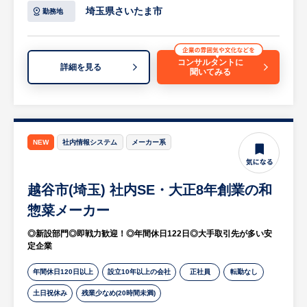
に応じて将来的には部門トップとして経営に
・統合的リスク管理業務
埼玉県さいたま市
勤務地
参画いただけるステップが用意されていま
└①資本配賦関連業務
す。
②新商品・新規業務チェック関連業務
③銀行業務継続計画（BCP）対応業務
コンサルタントに
詳細を見る
◎転勤なしで腰を据えて働ける良好な就業環
聞いてみる
・オペレーショナルリスク管理業務
境
・市場リスク管理業務
・埼玉県川越市を拠点とし、転勤はありませ
等
ん。
・年間休日は120日以上（有給取得を含める
（変更の範囲）銀行が定める業務
NEW
社内情報システム
メーカー系
と129日実績あり）、残業も月平均約20時間
・信用リスク管理業務
程度と、ワークライフバランスを保ちながら
・コンプライアンス業務
長期就業が可能です。
越谷市(埼玉) 社内SE・大正8年創業の和
・マネロン業務等
※詳細は面談時にお伝えします
惣菜メーカー
◎新設部門◎即戦力歓迎！◎年間休日122日◎大手取引先が多い安
【組織構成】
定企業
リスク統括グループ ：ライン長１名 調
査役１名 主任１名 担当者２名
年間休日120日以上
設立10年以上の会社
正社員
転勤なし
信用リスク管理グループ：ライン長１名 調
土日祝休み
残業少なめ(20時間未満)
査役３名 主任１名