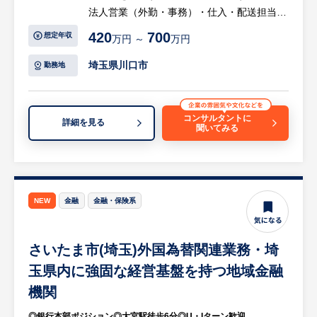
法人営業（外勤・事務）・仕入・配送担当と
わることができます。
して、幅広く業務に携わって頂きます。
420
700
想定年収
万円 ～
万円
○安定した企業基盤で長く活躍
【具体的には…】
・業績拡大を続ける成長企業で安定したキャ
埼玉県川口市
勤務地
・日常業務として、既存顧客からの受発注処
リアを築けます。
理、仕入発注処理、倉庫内の軽微な出荷業務
・社員を支える管理部門として会社全体に貢
など。
献できます。
コンサルタントに
詳細を見る
聞いてみる
・学校、自治体、企業・スポーツ店など法人
・将来的にはリーダーや管理職へのキャリア
顧客へのスポーツ用品・設備の提案営業
アップも目指せます。
・関東圏内において、お客様の要望に応じ
て、商品の配達・組立作業。
○働きやすい就業環境
・既存取引先のフォローおよび新規開拓（飛
・転勤なしで地域に根差して働けます。
NEW
金融
金融・保険系
び込み営業はほぼなし）
・福利厚生が充実しており、長期的に安心し
・顧客ニーズのヒアリング、最適な商品の提
て勤務できる環境です。
さいたま市(埼玉)外国為替関連業務・埼
案・見積もり作成
・管理部門全体で協力しながら業務を進める
・納品スケジュールの調整、アフターフォロ
玉県内に強固な経営基盤を持つ地域金融
風土があります。
ー
※詳細は面談時にお伝えします
機関
等
◎銀行本部ポジション◎大宮駅徒歩6分◎U・Iターン歓迎