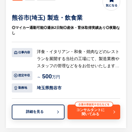
・外国為替やAML関連法規、金融庁ガイドラ
インに基づいた、社内規定や各種マニュアル
熊谷市(埼玉) 製造・飲食業
の制定や改定
・マネーロンダリング等対策における顧客管
◎マイカー通勤可能◎週休2日制◎産休・育休取得実績あり◎夜勤な
理（CDD）上のリスク分析、および審査体制
し
の高度化プロジェクトの推進
等
洋食・イタリアン・和食・焼肉などのレスト
仕事内容
ランを展開する当社の工場にて、製造業務や
■SWIFTへの対応業務・各種システムの管
スタッフの管理などををお任せいたします。
理・運用
・対外業務におけるSWIFT関連の制度や規制
500
想定年収
～
万円
【具体的には…】
への対応
・食品製造
埼玉県熊谷市
・外為業務に関わるシステムの安定稼働に向
勤務地
・進捗管理
けた運用や監視
・工程管理
・ベンダーや関連部署との調整業務
・品質管理
等
コンサルタントに
詳細を見る
聞いてみる
・安全衛生管理
・原価管理
■行内啓発・コンプライアンス指導
・機械設備の保守・保全
・営業店行員を対象とした、外為実務や