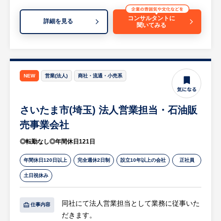
リング及び対応
・「こんな資材がほしい」「すぐに燃料の手
コンサルタントに
詳細を見る
聞いてみる
配できる？」といったご相談への迅速な対応
・必要に応じて、自ら燃料入りのポリタンク
をお客様に届ける業務
・各お客様に対し、「燃料+建築資材」「燃
料+消耗品」など総合的な提案の実施
NEW
営業(法人)
商社・流通・小売系
※詳細は面談時にお伝えします
さいたま市(埼玉) 法人営業担当・石油販
【HUREX求人担当コメント】
・年間休日121日、完全週休2日制、残業月
売事業会社
平均20～30時間でワークライフバランスを
◎転勤なし◎年間休日121日
充実させて就業いただけます。
・日本のインフラを支えており、創業90年を
年間休日120日以上
完全週休2日制
設立10年以上の会社
正社員
超える老舗企業であり安定性があります。
土日祝休み
同社にて法人営業担当として業務に従事いた
仕事内容
だきます。