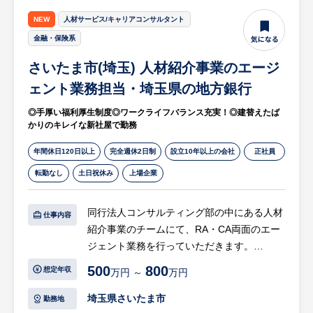
（現場社員との細やかなコミュニケーション
が求められます）
NEW
人材サービス/キャリアコンサルタント
・労務管理全般および外注先ベンダーのコン
金融・保険系
トロール
さいたま市(埼玉) 人材紹介事業のエージ
・採用業務（新卒・中途）および社員教育
・その他、総務業務全般
ェント業務担当・埼玉県の地方銀行
等
◎手厚い福利厚生制度◎ワークライフバランス充実！◎建替えたば
かりのキレイな新社屋で勤務
※工場の安全衛生管理やISO関連は別部署
（または工場側）が担当するため、人事企画
年間休日120日以上
完全週休2日制
設立10年以上の会社
正社員
や社員フォローに専念しやすい環境です。
転勤なし
土日祝休み
上場企業
※現在は労務実務の一部外注化を進めるな
ど、よりコア業務に注力できる環境整備を行
同行法人コンサルティング部の中にある人材
仕事内容
っています。
紹介事業のチームにて、RA・CA両面のエー
ジェント業務を行っていただきます。
＜組織構成・入社後の流れ＞
同行の取引先企業に対し、人材紹介業務の一
人事総務課は現在3名（課長、メンバー2名）
500
800
想定年収
万円 ～
万円
連の流れをお任せします。
体制です。
埼玉県さいたま市
勤務地
まずは係長クラスとして実務の推進や社員の