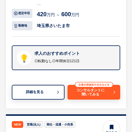
【具体的には…】
420
600
想定年収
万円 ～
万円
同社は建設現場やプラント工場、イベント会
場などにおける重機や電気使用のサポートを
埼玉県さいたま市
勤務地
行っております。また、災害地での復旧作業
にも積極的に協力しており、お客様に総合的
なソリューションを提供することを目指して
います。
求人のおすすめポイント
◎転勤なし◎年間休日121日
（業務詳細）
・定期的なお客様先訪問を通じた要望のヒア
リング及び対応
・「こんな資材がほしい」「すぐに燃料の手
コンサルタントに
詳細を見る
聞いてみる
配できる？」といったご相談への迅速な対応
・必要に応じて、自ら燃料入りのポリタンク
をお客様に届ける業務
・各お客様に対し、「燃料+建築資材」「燃
料+消耗品」など総合的な提案の実施
NEW
営業(法人)
商社・流通・小売系
※詳細は面談時にお伝えします