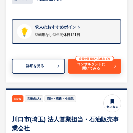
行っております。また、災害地での復旧作業
・ルーティンワークだけじゃない楽しさ：
にも積極的に協力しており、お客様に総合的
ただ事務作業をこなすだけでなく、季節ごと
なソリューションを提供することを目指して
の室内装飾やイベントの企画など、教習生に
います。
求人のおすすめポイント
喜んでもらうためのアイデア出しにも参加で
き、変化に富んだ環境で働けます。
◎転勤なし◎年間休日121日
（業務詳細）
・定期的なお客様先訪問を通じた要望のヒア
リング及び対応
・「こんな資材がほしい」「すぐに燃料の手
コンサルタントに
詳細を見る
聞いてみる
配できる？」といったご相談への迅速な対応
・必要に応じて、自ら燃料入りのポリタンク
をお客様に届ける業務
・各お客様に対し、「燃料+建築資材」「燃
料+消耗品」など総合的な提案の実施
NEW
営業(法人)
商社・流通・小売系
※詳細は面談時にお伝えします
川口市(埼玉) 法人営業担当・石油販売事
【HUREX求人担当コメント】
・年間休日121日、完全週休2日制、残業月
業会社