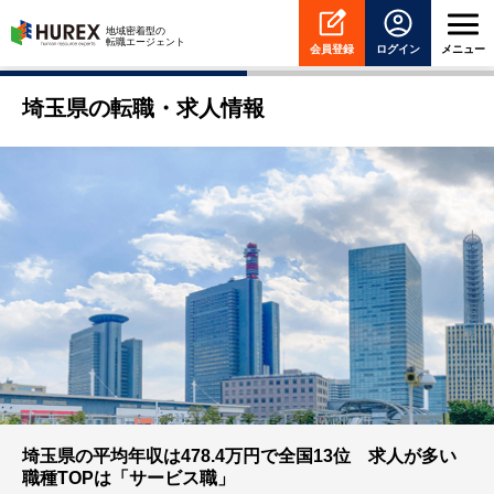
HUREX
地域密着型の
転職エージェント
会員登録
ログイン
メニュー
埼玉県の転職・求人情報
埼玉県の平均年収は478.4万円で全国13位 求人が多い
職種TOPは「サービス職」