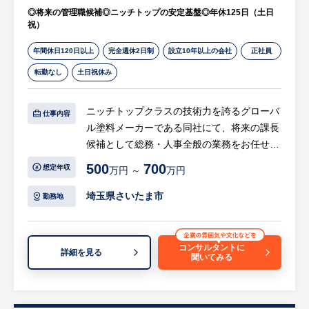
◎将来の管理職候補◎ニッチトップの安定基盤◎年休125日（土日
祝）
年間休日120日以上
完全週休2日制
設立10年以上の会社
正社員
転勤なし
土日祝休み
ニッチトップクラスの技術力を誇るグローバ
仕事内容
ル塗料メーカーである同社にて、将来の課長
候補として総務・人事全般の業務をお任せし
ます。
500
700
想定年収
万円 ～
万円
国内外で事業を拡大する当社の安定基盤をバ
ックオフィスから支え、組織体制の強化を推
埼玉県さいたま市
勤務地
進していただく重要なポジションです。
【具体的には…】
コンサルタントに
詳細を見る
聞いてみる
・人事制度の企画・運用・改善（※現在もっ
とも注力していただきたいミッションです）
・社員のケア、労務相談窓口としての対応