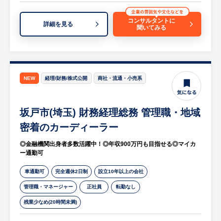
・出荷のための荷揃え
・準備、トラックへの積み込み
コンサルタントに
詳細を見る
聞いてみる
※詳細は面談時にお伝えします
【HUREX求人担当コメント】
同社は、国内トップシェアのキャスターメー
NEW
経理/財務/株式公開
商社・流通・小売系
カーです。
製造や物流をはじめ、あらゆる場⾯で使⽤さ
坂戸市(埼玉) 財務経理総務 管理職・地域
れるキャスターをつくっています。最⼤の特
⻑はカスタムメイド型の商品にあります。
密着のカーディーラー
コスト勝負よりも、⾼い付加価値のある商品
◎金融機関出身者多数活躍中！◎年収900万円も目指せる◎マイカ
を武器に、ここ10年ほどで急成⻑を遂げ、国
ー通勤可
内売上トップクラスに成長しました。
車通勤可
完全週休2日制
設立10年以上の会社
管理職・マネージャー
正社員
転勤なし
残業少なめ(20時間未満)