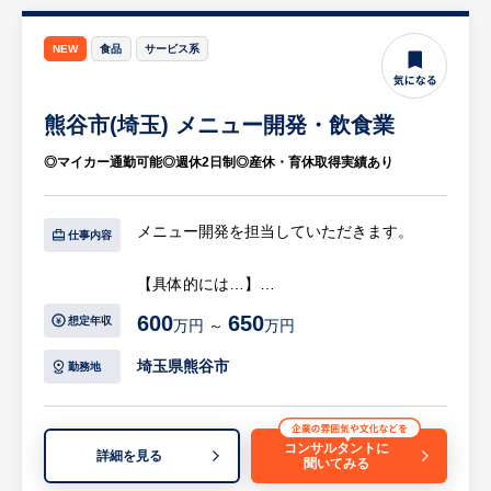
チーム全体で協力し、半期で3店舗を目標と
タートし、評価基準をクリアしながら「副店
して業務に取り組んでいただきます。
長」「店長」へとステップアップしていただ
NEW
食品
サービス系
メンバー中は良好で風通しがよく、残業もほ
きます（入社3年ほどで店長へ昇格するイメ
ぼございません。
ージです）。
熊谷市(埼玉) メニュー開発・飲食業
18時にはフロアのほぼ全員が帰宅準備をして
店長として経験を積んだ後は、複数店舗を統
いるような環境。
括し現場を極める「エリアマネージャー」
◎マイカー通勤可能◎週休2日制◎産休・育休取得実績あり
関東圏内がメインのため泊まりが発生するこ
や、本部スタッフとして「店舗開発」「商品
とは原則ございません。転勤無、泊まりの出
企画」「人事」などに携わる道など、豊富な
張無の環境です。
メニュー開発を担当していただきます。
キャリアパスが用意されています。
仕事内容
※詳細は面談時にお伝えします
【配属先情報】
【具体的には…】
3名（部門長1名、メンバー2名）
現在展開している洋食、和食、焼肉の各部門
600
650
想定年収
万円 ～
万円
にメニュー責任者がいますので、
※詳細は面談時にお伝えします
３部門を統括し、高いレベルのメニュー開発
埼玉県熊谷市
勤務地
をお願いしたいと考えています。
・商品プレートの開発
・原価計算
コンサルタントに
詳細を見る
聞いてみる
・マニュアルの作成