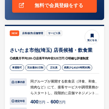
す。
無料で会員登録をする
NEW
店長/販売/店舗管理
サービス系
さいたま市他(埼玉) 店長候補・飲食業
◎残業月平均18h ◎店長平均年収520万円 ◎明確な評価制度
車通勤可
完全週休2日制
正社員
残業少なめ(20時間未満)
同グループが展開する飲食店（洋食、和食、
仕事内容
焼肉など）にて、接客サービスや調理業務か
らスタートし、段階的に店舗マネジメント業
務をお任せします。
400
600
想定年収
万円 ～
万円