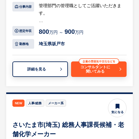
管理部門の管理職としてご活躍いただきま
仕事内容
す。
【具体的には…】
800
900
想定年収
万円 ～
万円
・財務管理
・金融機関対応
埼玉県坂戸市
勤務地
・経理総務人事業務のうち、希望や適正に応
じて段階的に実務業務に従事
・社内のマネジメント関連業務
コンサルタントに
詳細を見る
聞いてみる
等
※詳細は面談時にお伝えします
NEW
人事/総務
メーカー系
さいたま市(埼玉) 総務人事課長候補・老
舗化学メーカー