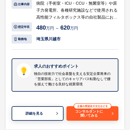
これまで同行ソリューション営業部内で2名
病院（手術室・ICU・CCU・無菌室等）や原
仕事内容
た募集です。既存の定型労務から「制度企
で業務にあたってきましたが、社内体制を強
子力発電所、各種研究施設などで使用される
画」や「社員への細やかなフォローアップ」
化するため、経験者の方を増員募集すること
高性能フィルタボックス等の自社製品におけ
へより注力していくフェーズにあるため、経
になりました。。
る、提案営業および営業部のマネジメントを
営に近い視点での組織づくりや、社員に寄り
480
620
想定年収
万円 ～
万円
現在の組織構成としては、人材業界出身の課
お任せします。
添うサポート経験が存分に活かせます。
長職1名とプロパー社員の1名、計2名です。
まずはプレイングマネージャーとして製品知
埼玉県川越市
勤務地
年間休日125日（完全週休2日制・土日祝
識や業務フローを習得いただき、経験を積ん
休）で転勤もなく、安定した事業基盤のも
金融機関であるため、一般企業にない休日制
だ後にはオフィス内での組織管理・数値管理
と、腰を据えて長期的なキャリアを描ける非
度や福利厚生が用意されているため、安定し
などのマネジメント業務へシフトしていく想
常におすすめの求人です。
た働き方・将来設計が可能です。
定です。
求人のおすすめポイント
残業時間も月10～20時間程度であり、土日
独自の技術力で社会基盤を支える安定企業将来の
※詳細は面談時にお伝えします
祝は完全にお休みのためワークライフバラン
「営業部長」としてのキャリアパス転勤なしで腰
【具体的には…】
を据えて働ける良好な就業環境
スの改善も期待できる求人です。
・直販および代理店に向けた製品の企画や提
案営業、顧客訪問
※詳細は面談時にお伝えします
・代理店販売の向上に向けた戦略立案、推進
・全国の既存顧客や代理店へのフォロー（宿
コンサルタントに
詳細を見る
泊を伴う出張は年1回程度）
聞いてみる
・営業部のマネジメント（目標・数値管理な
ど）