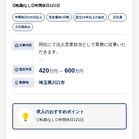
平均20～30時間でワークライフバランスを
◎転勤なし◎年間休日121日
充実させて就業いただけます。
・日本のインフラを支えており、創業90年を
年間休日120日以上
完全週休2日制
設立10年以上の会社
正社員
超える老舗企業であり安定性があります。
土日祝休み
同社にて法人営業担当として業務に従事いた
仕事内容
だきます。
【具体的には…】
420
600
想定年収
万円 ～
万円
同社は建設現場やプラント工場、イベント会
場などにおける重機や電気使用のサポートを
埼玉県川口市
勤務地
行っております。また、災害地での復旧作業
にも積極的に協力しており、お客様に総合的
なソリューションを提供することを目指して
います。
求人のおすすめポイント
◎転勤なし◎年間休日121日
（業務詳細）
・定期的なお客様先訪問を通じた要望のヒア