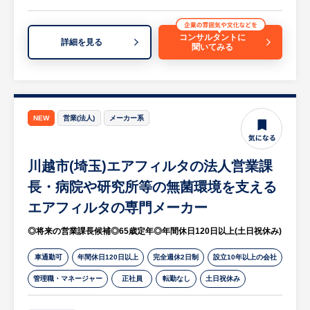
【具体的には…】
細やかなケアに入っていただき、当社の事業
・支店からの求人ニーズトスアップを受け
や社内風土に慣れていただきます。ゆくゆく
て、企業へ訪問
コンサルタントに
は現課長から業務を引き継ぎ、メンバーのマ
詳細を見る
聞いてみる
・求人ニーズのヒアリング
ネジメントを含む部門のトップ（課長職）を
・ヒアリング内容をトスアップシートや求人
担っていただくことを期待しています。
票へアウトプットし、提携人材紹介会社へ連
携
＜当社の強み・商材について＞
・自社で求職者紹介を行うと判断した求人に
NEW
営業(法人)
メーカー系
携帯電話、パソコン、自動車内装などの表面
ついては、スカウトや求職者面談を実施
塗料の開発において高い技術を持っていま
➩応募者を企業へ紹介し、選考サポート
す。国内シェア40%弱、世界シェア20%弱を
川越市(埼玉)エアフィルタの法人営業課
・提携人材紹介会社へ進捗状況の確認、フォ
誇り、世界中の生活に密着したモノづくりを
ロー
長・病院や研究所等の無菌環境を支える
根底から支えています。
・支店への勉強会実施
エアフィルタの専門メーカー
等
【HUREX求人担当コメント】
◎将来の営業課長候補◎65歳定年◎年間休日120日以上(土日祝休み)
同社は1948年創業の歴史ある老舗化学メー
【HUREX求人担当コメント】
カーであり、グローバル市場で確固たる地位
車通勤可
年間休日120日以上
完全週休2日制
設立10年以上の会社
同行は埼玉県の第一地銀として強固な基盤を
を築く安定企業です。
管理職・マネージャー
正社員
転勤なし
土日祝休み
持っている金融機関です。
今回のポジションは、現行体制の強化と将来
の「人事総務マネージャー」育成を目的とし