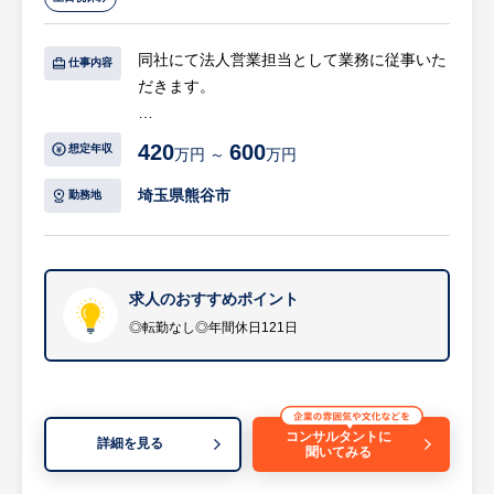
同社にて法人営業担当として業務に従事いた
仕事内容
だきます。
【具体的には…】
420
600
想定年収
万円 ～
万円
同社は建設現場やプラント工場、イベント会
場などにおける重機や電気使用のサポートを
埼玉県熊谷市
勤務地
行っております。また、災害地での復旧作業
にも積極的に協力しており、お客様に総合的
なソリューションを提供することを目指して
います。
求人のおすすめポイント
◎転勤なし◎年間休日121日
（業務詳細）
・定期的なお客様先訪問を通じた要望のヒア
リング及び対応
・「こんな資材がほしい」「すぐに燃料の手
コンサルタントに
詳細を見る
聞いてみる
配できる？」といったご相談への迅速な対応
・必要に応じて、自ら燃料入りのポリタンク