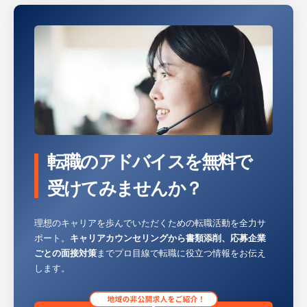
・トラブル対応
AML/CFT対策に関する研修の企画や実施
・工場スタッフの採用
・当局対応（報告書作成、監査対応など）の
・勤怠・シフト管理
サポート
・原料･資材の発注
等
・在庫管理
等
※詳細は面談時にお伝えします
【仕事の魅力】
【組織構成】
まずは製造の現場でご活躍いただき、将来的
行員8名 パートナ2名
転職のアドバイスを無料で
にはラインリーダー、工場長補佐、工場長と
いったキャリアを目指すことも可能です。
【HUREX求人担当コメント】
受けてみませんか？
・本社（大宮駅近く）での勤務となり、転勤
【配属先情報】
は想定されていません。
理想のキャリアを歩んでいただくための転職活動を全力サ
工場には約150名のスタッフが在職
・埼玉県へのU・Iターンを検討されている方
ポート。
キャリアカウンセリングから書類添削、応募企業
計6ライン有り
や、地元で腰を据えて長く貢献したい方に適
ごとの面接対策
までプロ目線で転職に役立つ情報をお伝え
した環境です。
します。
※詳細は面談時にお伝えします
・時間外労働も月20時間程度と少なめで、ワ
ークライフバランスを保ちながら就業可能で