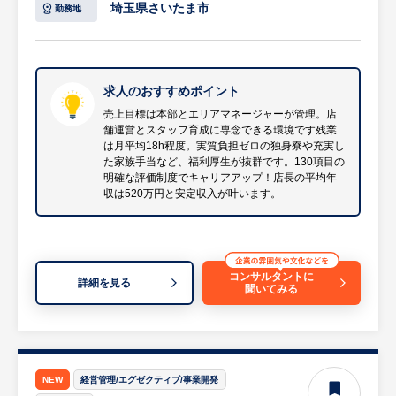
【具体的には…】
埼玉県さいたま市
勤務地
・ホールでの接客サービス業務
・キッチンでの調理業務（セントラルキッチ
ン方式のため、難しい調理はありません）
・店舗オペレーション管理
求人のおすすめポイント
・商品管理、原価管理などの数値管理
売上目標は本部とエリアマネージャーが管理。店
舗運営とスタッフ育成に専念できる環境です残業
・スタッフの採用、教育（トレーニングマニ
は月平均18h程度。実質負担ゼロの独身寮や充実し
ュアル完備）
た家族手当など、福利厚生が抜群です。130項目の
・販売促進、企画の立案・実行
明確な評価制度でキャリアアップ！店長の平均年
収は520万円と安定収入が叶います。
※店舗の売上目標はエリアマネージャーが責
任を持つため、店長は店舗運営やスタッフの
マネジメントに専念できる環境です。
等
コンサルタントに
詳細を見る
聞いてみる
【ポジションの魅力・やりがい】
売上ノルマのプレッシャーがないため、お客
様へのサービス向上やスタッフの育成にしっ
かりと向き合えるのが最大の魅力です。業務
NEW
経営管理/エグゼクティブ/事業開発
の分業化やエリアマネージャーによるフォロ