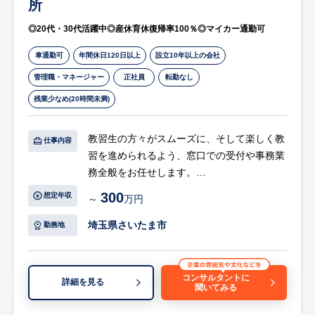
所
◎20代・30代活躍中◎産休育休復帰率100％◎マイカー通勤可
車通勤可
年間休日120日以上
設立10年以上の会社
管理職・マネージャー
正社員
転勤なし
残業少なめ(20時間未満)
教習生の方々がスムーズに、そして楽しく教
仕事内容
習を進められるよう、窓口での受付や事務業
務全般をお任せします。
300
想定年収
～
万円
＜具体的には…＞
・窓口・受付対応： 教習生の入所手続き、
埼玉県さいたま市
勤務地
受講・技能検定の予約受付、電話応対など。
・事務・データ入力： 配車システムへの入
力、簡単なPCデータ入力、各種証明書の発
コンサルタントに
詳細を見る
聞いてみる
行、模擬テストのサポート。
・企画・装飾： 季節ごとの教習所内の装飾