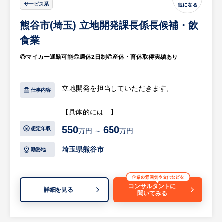
サービス系
ー体制が整っており、飲食業界でありながら
残業は月平均18時間程度と働きやすい環境で
熊谷市(埼玉) 立地開発課長係長候補・飲
す。また、130項目にわたる明確なスキルチ
食業
ェック制度があり、クリアするごとに着実に
昇格・昇給（店長平均年収520万円）できる
◎マイカー通勤可能◎週休2日制◎産休・育休取得実績あり
ため、高いモチベーションを保って成長でき
ます。
立地開発を担当していただきます。
仕事内容
【組織構成】
【具体的には…】
1店舗あたり80～110席ほどの広さで、1日の
・用地を探す
来客数は70組程度です。
550
650
想定年収
万円 ～
万円
・仲介業者様やオーナー様との交渉
店舗スタッフは20～30名ほど在籍してお
・役所との交渉
埼玉県熊谷市
り、そのうち正社員は1～4名体制で運営を行
勤務地
・競合情報を含めたマーケティング調査
っています。アルバイトスタッフが足りない
・既存店舗の賃料交渉
場合は、エリアマネージャーがヘルプに入る
等
などサポート体制も万全です。
コンサルタントに
詳細を見る
聞いてみる
【仕事の魅力】
【将来的なキャリアビジョン】
個人目標はなし。
入社後は「トレーニー」や「チーフ」からス