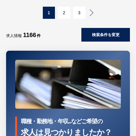
論理的思考を用いた社内業務のフロー見直し
1
2
3
や、ITの観点からの改善提案・実行を行って
いただきます。
等
1166
検索条件を変更
【将来的には】
求人情報
件
自社システムの開発をベースとしつつ、将来
的には食品業界全体で活用できる汎用システ
ムの構築も見据えた、やりがいの大きなポジ
ションです。
【組織構成・働く環境】
配属先： システム部（本部長直轄の独立し
た新設部署となります）
チーム体制： 本部長＋本求人で採用するメ
ンバー1〜2名の少人数体制です。本部長自身
職種・勤務地・年収...などご希望の
も前職でシステム構築経験があるため、技術
的な相談やコードレビュー等のサポートを受
求人は見つかりましたか？