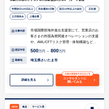
※自分の得意なスタイルによって、業務のや
年間休日120日以上
完全週休2日制
設立10年以上の会社
正社員
り方や重点的な内容は相談可能です。
土日祝休み
上場企業
※詳細は面談時にお伝えします
【ヒューレックス担当のコメント】
市場国際部海外進出支援室にて、営業店のお
仕事内容
・提案先は学校や自治体、代理店が中心で、
客さまの外国為替関連オペレーションの支援
教育や地域貢献に関わるやりがいのある仕事
や、AML/CFTリスク管理・体制構築など、
です。
外国為替関連業務全般をお任せします。
500
800
想定年収
万円 ～
万円
・既存顧客へのルート営業が中心で、じっく
り関係を築ける環境です。
【具体的には…】
埼玉県さいたま市
勤務地
・自社製品の開発にも関わるチャンスがあ
■営業店支援・外為オペレーションの統括
り、営業としての幅を広げられます！
・営業店のお客さまの外国為替関連オペレー
ションの実施
コンサルタントに
詳細を見る
聞いてみる
・営業店からの照会や相談への対応
等
■外国為替業務、AML/CFTリスク管理・体制
構築
NEW
食品
サービス系