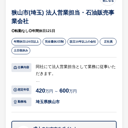
狭山市(埼玉) 法人営業担当・石油販売事
【HUREX求人担当コメント】
・年間休日121日、完全週休2日制、残業月
業会社
平均20～30時間でワークライフバランスを
◎転勤なし◎年間休日121日
充実させて就業いただけます。
・日本のインフラを支えており、創業90年を
年間休日120日以上
完全週休2日制
設立10年以上の会社
正社員
超える老舗企業であり安定性があります。
土日祝休み
同社にて法人営業担当として業務に従事いた
仕事内容
だきます。
【具体的には…】
420
600
想定年収
万円 ～
万円
同社は建設現場やプラント工場、イベント会
場などにおける重機や電気使用のサポートを
埼玉県狭山市
勤務地
行っております。また、災害地での復旧作業
にも積極的に協力しており、お客様に総合的
なソリューションを提供することを目指して