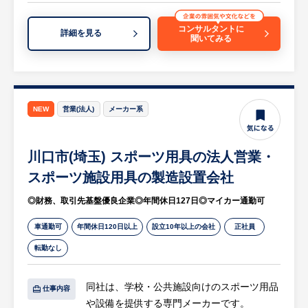
管理
・就業規則や社内規程の運用補助
コンサルタントに
詳細を見る
聞いてみる
・健康診断やストレスチェックなど安全衛生
関連業務
・福利厚生制度の運用・管理
・備品・設備・社用車などの管理
・契約書、各種文書の管理
NEW
営業(法人)
メーカー系
・社内イベントや会議運営のサポート
・電話・来客対応など庶務業務
川口市(埼玉) スポーツ用具の法人営業・
・その他、管理部門に付随する業務
等
スポーツ施設用具の製造設置会社
◎財務、取引先基盤優良企業◎年間休日127日◎マイカー通勤可
【担当営業コメント】
○幅広いバックオフィス業務に携われる環境
車通勤可
年間休日120日以上
設立10年以上の会社
正社員
・労務・総務の両分野で経験を積み、専門性
転勤なし
を高められます。
・管理部門の中心メンバーとして幅広い業務
同社は、学校・公共施設向けのスポーツ用品
に携われます。
仕事内容
や設備を提供する専門メーカーです。
・業務改善や職場環境づくりにも主体的に関