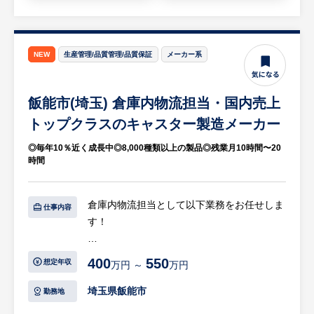
・店舗調理指導
【仕事の魅力】
・同社グループが大切にしているのは「人」
NEW
生産管理/品質管理/品質保証
メーカー系
です。 広くお客様に喜んでいただけるの
も、何より「人」があってこそだと考えてい
飯能市(埼玉) 倉庫内物流担当・国内売上
る企業です。
トップクラスのキャスター製造メーカー
※詳細は面談時にお伝えします
◎毎年10％近く成長中◎8,000種類以上の製品◎残業月10時間〜20
時間
倉庫内物流担当として以下業務をお任せしま
仕事内容
す！
【具体的には…】
400
550
想定年収
万円 ～
万円
・部材の入出庫作業
・運搬作業
埼玉県飯能市
勤務地
・生産ラインへの配膳