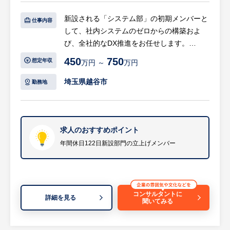
新設される「システム部」の初期メンバーと
仕事内容
【HUREX求人担当コメント】
して、社内システムのゼロからの構築およ
・本社（大宮駅近く）での勤務となり、転勤
び、全社的なDX推進をお任せします。
は想定されていません。
・埼玉県へのU・Iターンを検討されている方
450
750
想定年収
万円 ～
万円
【具体的には…】
や、地元で腰を据えて長く貢献したい方に適
・社内システムのスクラッチ開発
埼玉県越谷市
勤務地
した環境です。
自社業務にフィットする専用システムの企
・時間外労働も月20時間程度と少なめで、ワ
画・設計・開発・運用までを一貫して担当い
ークライフバランスを保ちながら就業可能で
ただきます。（※勤怠や経理などの定型業務
す。
は既存のパッケージソフトを活用する方針で
求人のおすすめポイント
す）
年間休日122日新設部門の立上げメンバー
・インフラ整備およびDX化の推進
ネットワーク機器などの物理的なインフラ環
境の設計・整備から、会社全体のDX化に向
コンサルタントに
詳細を見る
聞いてみる
けた方針策定・推進まで幅広く携わります。
・業務改善に向けた提案