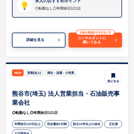
います。
求人のおすすめポイント
◎転勤なし◎年間休日121日
（業務詳細）
・定期的なお客様先訪問を通じた要望のヒア
リング及び対応
・「こんな資材がほしい」「すぐに燃料の手
コンサルタントに
詳細を見る
聞いてみる
配できる？」といったご相談への迅速な対応
・必要に応じて、自ら燃料入りのポリタンク
をお客様に届ける業務
・各お客様に対し、「燃料+建築資材」「燃
料+消耗品」など総合的な提案の実施
NEW
営業(法人)
商社・流通・小売系
※詳細は面談時にお伝えします
熊谷市(埼玉) 法人営業担当・石油販売事
【HUREX求人担当コメント】
・年間休日121日、完全週休2日制、残業月
業会社
平均20～30時間でワークライフバランスを
◎転勤なし◎年間休日121日
充実させて就業いただけます。
・日本のインフラを支えており、創業90年を
年間休日120日以上
完全週休2日制
設立10年以上の会社
正社員
超える老舗企業であり安定性があります。
土日祝休み