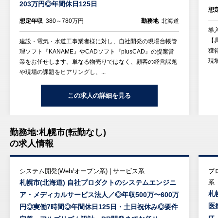
203万円◎年間休日125日
想
想定年収
380～780万円
勤務地
北海道
導
【
建設・電気・水道工事業者様に対し、自社開発の現場台帳管
獲
理ソフト『KANAME』やCADソフト『plusCAD』の提案営
現
業をお任せします。単なる物売りではなく、顧客の経営課題
や現場の課題をヒアリングし、...
この求人の詳細を見る
勤務地:札幌市(転勤なし)
の求人情報
システム開発(Web/オープン系) | サービス系
プ
札幌市(北海道) 自社プロダクトのシステムエンジニ
系
札
ア・メディカルサービス法人／◎年収500万〜600万
医
円◎実働7時間◎年間休日125日・土日祝休み◎要件