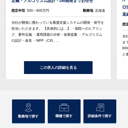
I
定義・アルゴリズム設計・DB開発までお任せ
◎
想定年収
500～600万円
勤務地
北海道
直
当社が開発に携わっている看護支援システムの開発・保守を
想
担当いただきます。 【具体的には…】 ・病院へのヒアリン
グ、要件定義 ・運用課題の分析・改善提案 ・アルゴリズム
当
の設計・改良 ・WPF（C#)、...
ま
R
と
この求人の詳細を見る
職種で探す
詳細条件で探す
勤務地で探す