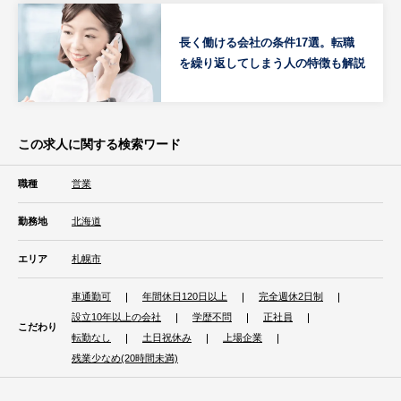
長く働ける会社の条件17選。転職
を繰り返してしまう人の特徴も解説
この求人に関する検索ワード
職種
営業
勤務地
北海道
エリア
札幌市
車通勤可
年間休日120日以上
完全週休2日制
設立10年以上の会社
学歴不問
正社員
こだわり
転勤なし
土日祝休み
上場企業
残業少なめ(20時間未満)