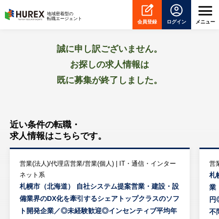
HUREX
地域密着型の
転職エージェント
会員登録
ログイン
メニュー
誠に申し訳ございません。
お探しの求人情報は
既に募集が終了しました。
近い条件の転職・
求人情報はこちらです。
営業(法人)/代理店営業/営業(個人) | IT・通信・インター
営業
ネット系
札
札幌市（北海道） 自社システム提案営業・建設・設
業
備業界のDX化を牽引するシェアトップクラスのソフ
円
ト開発企業／◎未経験歓迎◎インセンティブ平均年
不