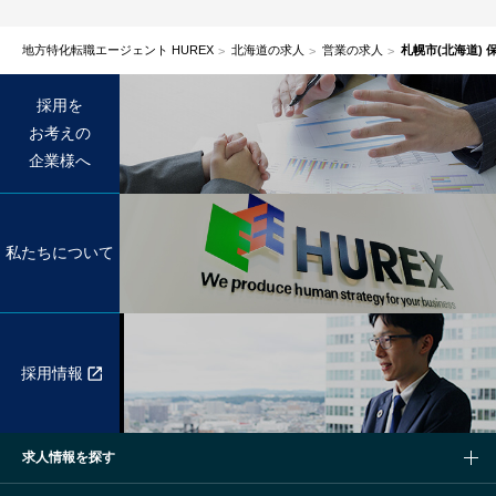
地方特化転職エージェント HUREX
北海道の求人
営業の求人
札幌市(北海道)
採用を
お考えの
企業様へ
私たちについて
採用情報
求人情報を探す