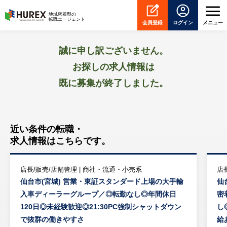
HUREX
地域密着型の
転職エージェント
会員登録
ログイン
メニュー
誠に申し訳ございません。
お探しの求人情報は
既に募集が終了しました。
近い条件の転職・
求人情報はこちらです。
店長/販売/店舗管理 | 商社・流通・小売系
店
仙台市(宮城) 営業・東証スタンダード上場の大手輸
仙
入車ディーラーグループ／◎転勤なし◎年間休日
密
120日◎未経験歓迎◎21:30PC強制シャットダウン
し
で抜群の働きやすさ
給