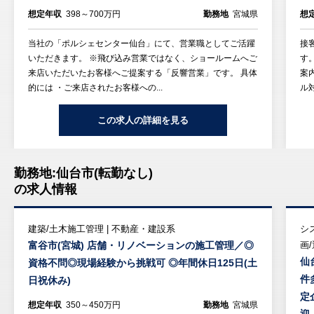
想定年収
398～700万円
勤務地
宮城県
想
当社の「ポルシェセンター仙台」にて、営業職としてご活躍
接
いただきます。 ※飛び込み営業ではなく、ショールームへご
す
来店いただいたお客様へご提案する「反響営業」です。 具体
案
的には ・ご来店されたお客様への...
ル
この求人の詳細を見る
勤務地:仙台市(転勤なし)
の求人情報
建築/土木施工管理 | 不動産・建設系
シ
富谷市(宮城) 店舗・リノベーションの施工管理／◎
画
仙
資格不問◎現場経験から挑戦可 ◎年間休日125日(土
件
日祝休み)
定
想定年収
350～450万円
勤務地
宮城県