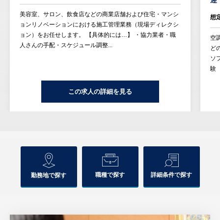
迎
美容室、サロン、飲食店などの商業店舗および住宅・マンシ
想
ョンリノベーションにおける施工管理業務（現場ディレクシ
ョン）をお任せします。 【具体的には…】 ・協力業者・職
空
人さんの手配・スケジュール調整...
ど
ソ
験
この求人の詳細を見る
職種で探す
詳細条件で探す
勤務地で探す