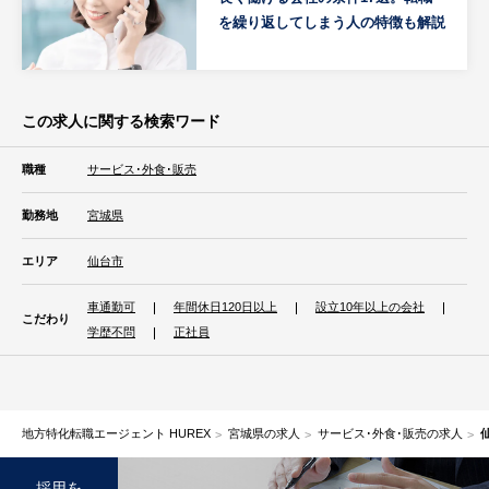
を繰り返してしまう人の特徴も解説
この求人に関する検索ワード
職種
サービス･外食･販売
勤務地
宮城県
エリア
仙台市
車通勤可
年間休日120日以上
設立10年以上の会社
こだわり
学歴不問
正社員
地方特化転職エージェント HUREX
宮城県の求人
サービス･外食･販売の求人
採用を