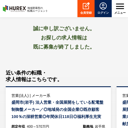
HUREX
地域密着型の
転職エージェント
会員登録
ログイン
メニュー
誠に申し訳ございません。
お探しの求人情報は
既に募集が終了しました。
近い条件の転職・
求人情報はこちらです。
営業(法人) | メーカー系
営
盛岡市(岩手) 法人営業・全国展開をしている配電盤
盛
制御盤メーカー／◎地域発の全国企業◎既存顧客
展
100％の深耕営業◎年間休日118日◎福利厚生充実
業
献
想定年収
400～570万円
勤務地
岩手県