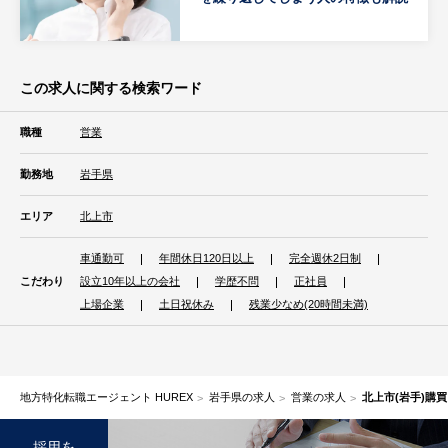
この求人に関する検索ワード
職種
営業
勤務地
岩手県
エリア
北上市
車通勤可
年間休日120日以上
完全週休2日制
こだわり
設立10年以上の会社
学歴不問
正社員
上場企業
土日祝休み
残業少なめ(20時間未満)
地方特化転職エージェント HUREX
岩手県の求人
営業の求人
北上市(岩手)購
採用を