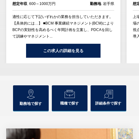
想定年収
600～1000万円
勤務地
岩手県
想
適性に応じて下記いずれかの業務を担当していただきます。
上
【具体的には…】 ■BCM 事業継続マネジメント(BCM)により
場
BCPの実効性を高めるべく年間計画を立案し、PDCAを回し
視
て訓練やマネジメント...
導
この求人の詳細を見る
職種で探す
詳細条件で探す
勤務地で探す