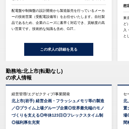
想
配電盤や制御盤の設計開発から製造販売を行っているメーカ
ーの技術営業（受配電設備等）をお任せいたします。自社製
東
品であるため、企業のニーズに素早く対応でき、貢献度の高
ど
い営業です。技術的な知識も含め、OJT...
入
と
この求人の詳細を見る
勤務地:北上市(転勤なし)
の求人情報
経営管理/エグゼクティブ/事業開発
セ
北上市(岩手) 経営企画・フラッシュメモリ等の製造
北
／◎プライム上場グループ企業◎世界最先端のモノ
置
づくりを支える◎年休123日◎フレックスタイム制
場
◎福利厚生充実
間