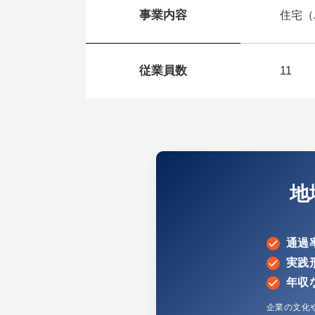
事業内容
住宅（
従業員数
11
地
通過
実践
年収
企業の文化