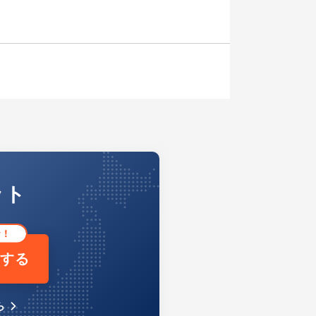
ット
をする
ら