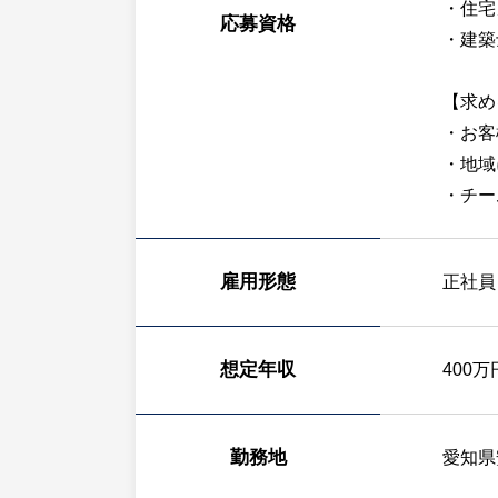
・住宅
応募資格
・建築
【求め
・お客
・地域
・チー
雇用形態
正社員
想定年収
400万
勤務地
愛知県