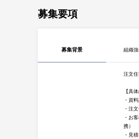
募集要項
募集背景
組織強
注文住
【具体
・資料
・注文
・お客
携）
・見積