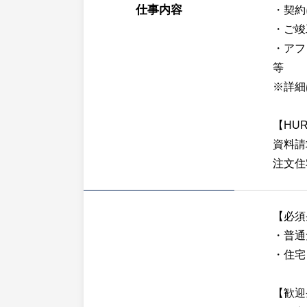
仕事内容
・契約
・ご竣
・アフ
等
※詳細
【HU
資料請
注文住
【必須
・普通
・住宅
【歓迎