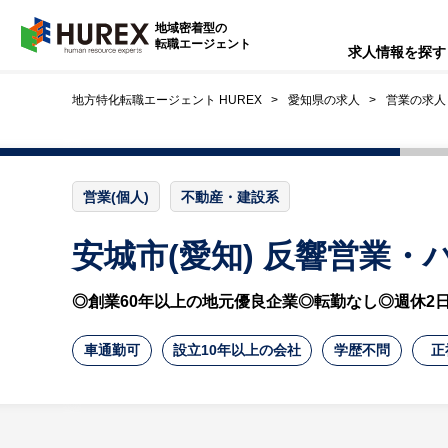
HUREX
地域密着型の
転職エージェント
求人情報を探す
地方特化転職エージェント HUREX
愛知県の求人
営業の求人
営業(個人)
不動産・建設系
安城市(愛知) 反響営業
◎創業60年以上の地元優良企業◎転勤なし◎週休2
車通勤可
設立10年以上の会社
学歴不問
正