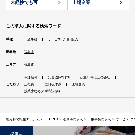
未経験でも可
上場企業
この求人に関する検索ワード
職種
一般事務
サービス･外食･販売
勤務地
福島県
エリア
福島市
車通勤可
完全週休2日制
設立10年以上の会社
こだわり
正社員
土日祝休み
上場企業
残業少なめ(20時間未満)
地方特化転職エージェント HUREX
福島県の求人
一般事務の求人
サービス･外
採用を