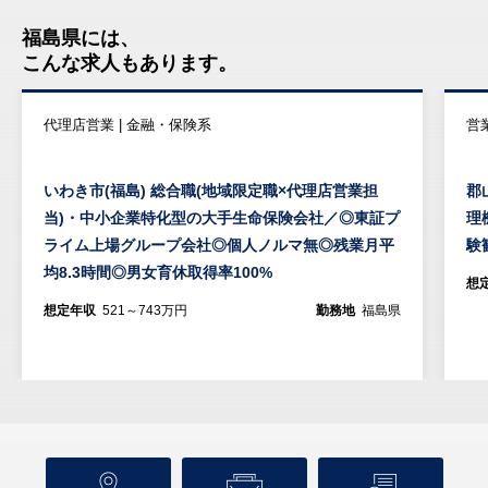
福島県には、
こんな求人もあります。
代理店営業 | 金融・保険系
営業
いわき市(福島) 総合職(地域限定職×代理店営業担
郡
当)・中小企業特化型の大手生命保険会社／◎東証プ
理
ライム上場グループ会社◎個人ノルマ無◎残業月平
験
均8.3時間◎男女育休取得率100%
想
想定年収
521～743万円
勤務地
福島県