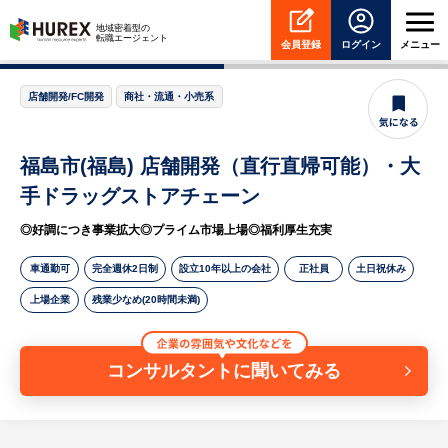
HUREX
地域密着型の
転職エージェント
会員登録
ログイン
メニュー
店舗開発/FC開発
商社・流通・小売系
福島市(福島) 店舗開発（直行直帰可能）・大
手ドラッグストアチェーン
◎好調につき事業拡大◎プライム市場上場◎福利厚生充実
車通勤可
完全週休2日制
設立10年以上の会社
正社員
土日祝休み
上場企業
残業少なめ(20時間未満)
コンサルタントに聞いてみる