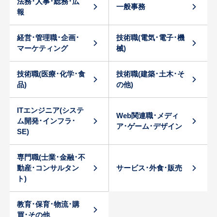
法務･人事･総務･広
一般事務
報
経営･管理職･企画･
技術職(電気･電子･機
マーケティング
械)
技術職(医療･化学･食
技術職(建築･土木･そ
品)
の他)
ITエンジニア(システ
Web関連職･メディ
ム開発･インフラ･
ア･ゲーム･デザイン
SE)
専門職(士業･金融･不
動産･コンサルタン
サービス･外食･販売
ト)
教育･保育･物流･購
買･その他