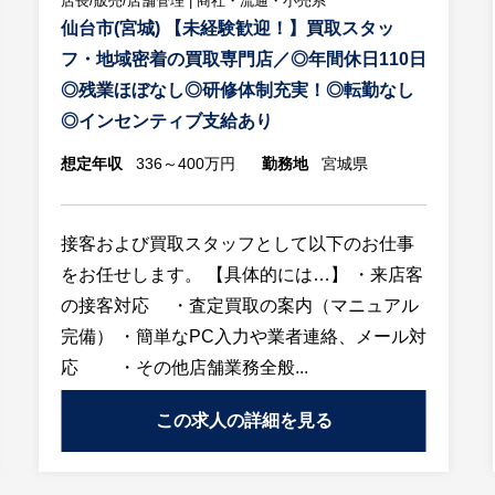
店長/販売/店舗管理 | 商社・流通・小売系
仙台市(宮城) 【未経験歓迎！】買取スタッ
フ・地域密着の買取専門店／◎年間休日110日
◎残業ほぼなし◎研修体制充実！◎転勤なし
◎インセンティブ支給あり
想定年収
336～400万円
勤務地
宮城県
接客および買取スタッフとして以下のお仕事
をお任せします。 【具体的には…】 ・来店客
の接客対応 ・査定買取の案内（マニュアル
完備） ・簡単なPC入力や業者連絡、メール対
応 ・その他店舗業務全般...
この求人の詳細を見る