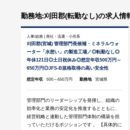
勤務地:刈田郡(転勤なし)
の求人情
人事/総務 | 商社・流通・小売系
刈田郡(宮城) 管理部門長候補・ミネラルウォ
ーター「水想い」の製造工場／◎転勤なし◎
年休121日◎土日祝休み◎想定年収500万円～
650万円◎JFS-B規格取得の高い安全性
想定年収
500～650万円
勤務地
宮城県
管理部門のリーダーシップを発揮し、組織の
効率化と業務の安定化を推進するとともに、
経営戦略と連動した管理部門体制の構築を担
っていただけるポジションです 。 【具体的に