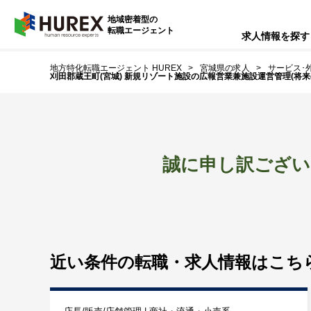
HUREX
地域密着型の
転職エージェント
求人情報を探す
地方特化転職エージェント HUREX
宮城県の求人
サービス･
刈田郡蔵王町(宮城) 新規リゾート施設の広報営業兼施設運営管理(
誠に申し訳ござい
近い条件の転職・
求人情報はこち