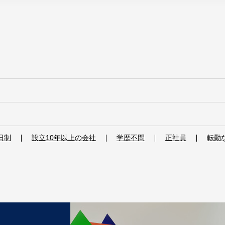
日制
設立10年以上の会社
学歴不問
正社員
転勤