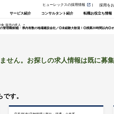
ヒューレックスの採用情報
採用を
サービス紹介
コンサルタント紹介
転職お役立ち情報
外食･販売の求人
将来の管理職候補)・県内有数の地場建設会社／◎未経験大歓迎！◎残業20時間以内
ません。
お探しの求人情報は
既に募
らです。