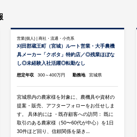
報
営業(個人) | 商社・流通・小売系
刈田郡蔵王町（宮城）ルート営業・大手農機
具メーカー「クボタ」特約店／◎残業ほぼな
し◎未経験入社活躍◎転勤なし
想定年収
300～400万円
勤務地
宮城県
宮城県内の農家様を対象に、農機具や資材の
提案・販売、アフターフォローをお任せしま
す。 具体的には ・既存顧客への訪問： 既に
取引のある農家様（50〜60代が中心）を1日
30件ほど回り、信頼関係を築き...