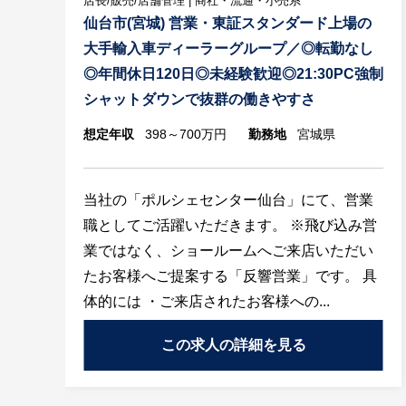
店長/販売/店舗管理 | 商社・流通・小売系
仙台市(宮城) 営業・東証スタンダード上場の
大手輸入車ディーラーグループ／◎転勤なし
◎年間休日120日◎未経験歓迎◎21:30PC強制
シャットダウンで抜群の働きやすさ
想定年収
398～700万円
勤務地
宮城県
当社の「ポルシェセンター仙台」にて、営業
職としてご活躍いただきます。 ※飛び込み営
業ではなく、ショールームへご来店いただい
たお客様へご提案する「反響営業」です。 具
体的には ・ご来店されたお客様への...
この求人の詳細を見る