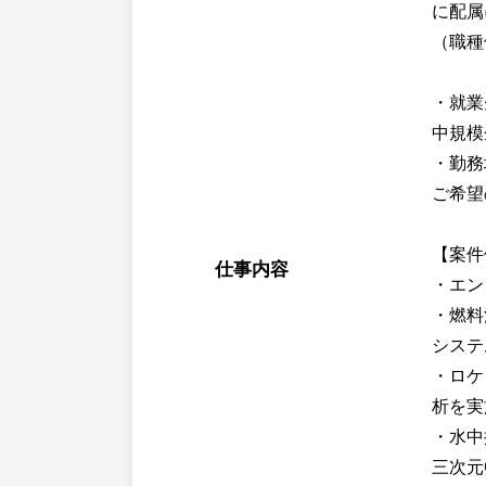
に配属
（職種
・就業
中規模
・勤務
ご希望
【案件
仕事内容
・エン
・燃料
システ
・ロケ
析を実
・水中
三次元