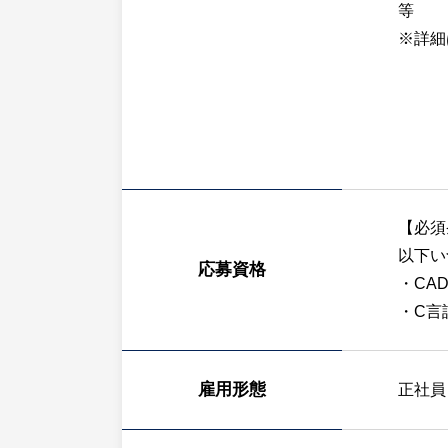
等
※詳細
【必須
以下い
応募資格
・CA
・C言
雇用形態
正社員