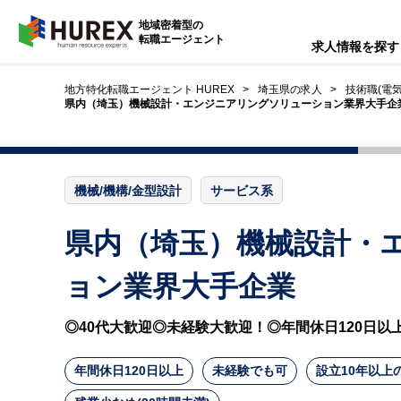
HUREX
地域密着型の
転職エージェント
求人情報を探す
地方特化転職エージェント HUREX
埼玉県の求人
技術職(電気
県内（埼玉）機械設計・エンジニアリングソリューション業界大手企業
機械/機構/金型設計
サービス系
県内（埼玉）機械設計・
ョン業界大手企業
◎40代大歓迎◎未経験大歓迎！◎年間休日120日以
年間休日120日以上
未経験でも可
設立10年以上