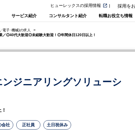
ヒューレックスの採用情報
採用を
サービス紹介
コンサルタント紹介
転職お役立ち情報
･電子･機械)の求人
／◎40代大歓迎◎未経験大歓迎！◎年間休日120日以上！
エンジニアリングソリューシ
上！
の会社
正社員
土日祝休み