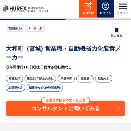
HUREX
地域密着型の
転職エージェント
会員登録
ログイン
メニュー
営業(法人)
メーカー系
大和町（宮城) 営業職・自動機省力化装置メ
ーカー
◎年間休日116日◎土日祝休み◎転勤なし
車通勤可
設立10年以上の会社
学歴不問
正社員
転勤なし
土日祝休み
残業少なめ(20時間未満)
コンサルタントに聞いてみる