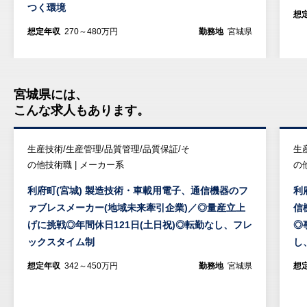
つく環境
想
想定年収
270～480万円
勤務地
宮城県
宮城県には、
こんな求人もあります。
生産技術/生産管理/品質管理/品質保証/そ
生
の他技術職 | メーカー系
の
利府町(宮城) 製造技術・車載用電子、通信機器のフ
利
ァブレスメーカー(地域未来牽引企業)／◎量産立上
信
げに挑戦◎年間休日121日(土日祝)◎転勤なし、フレ
◎
ックスタイム制
し
想定年収
342～450万円
勤務地
宮城県
想