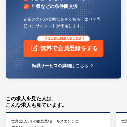
年収などの条件面交渉
企業の文化や雰囲気を良く知る、
エリア専
任コンサルタントが伴走します。
無料で会員登録をする
転職サービスの詳細はこちら
この求人を見た人は、
こんな求人も見ています。
営業(法人)/その他営業/セールスエンジニ
営業