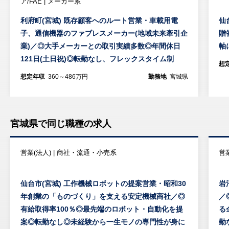
ア/FAE | メーカー系
利府町(宮城) 既存顧客へのルート営業・車載用電
仙
子、通信機器のファブレスメーカー(地域未来牽引企
贈
業)／◎大手メーカーとの取引実績多数◎年間休日
軸
121日(土日祝)◎転勤なし、フレックスタイム制
想
想定年収
360～486万円
勤務地
宮城県
宮城県で同じ職種の求人
営業(法人) | 商社・流通・小売系
営業
仙台市(宮城) 工作機械ロボットの提案営業・昭和30
岩
年創業の「ものづくり」を支える安定機械商社／◎
／
有給取得率100％◎最先端のロボット・自動化を提
る
案◎転勤なし◎未経験から一生モノの専門性が身に
勤