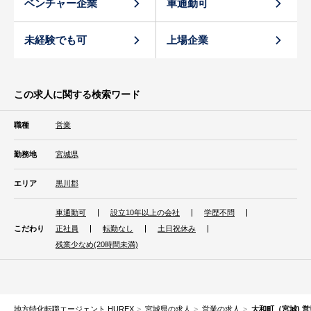
ベンチャー企業
車通勤可
未経験でも可
上場企業
この求人に関する検索ワード
職種
営業
勤務地
宮城県
エリア
黒川郡
車通勤可
設立10年以上の会社
学歴不問
こだわり
正社員
転勤なし
土日祝休み
残業少なめ(20時間未満)
地方特化転職エージェント HUREX
宮城県の求人
営業の求人
大和町（宮城) 