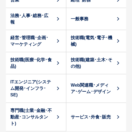
法務･人事･総務･広
一般事務
報
経営･管理職･企画･
技術職(電気･電子･機
マーケティング
械)
技術職(医療･化学･食
技術職(建築･土木･そ
品)
の他)
ITエンジニア(システ
Web関連職･メディ
ム開発･インフラ･
ア･ゲーム･デザイン
SE)
専門職(士業･金融･不
動産･コンサルタン
サービス･外食･販売
ト)