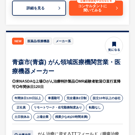
スキルを習得できるサポート体制が整ってい
援
コンサルタントに
詳細を見る
ます。頑張りや成果は昇給・昇格でしっかり
聞いてみる
・自社が保有する技術分野、製品・サービス
と還元されるため、中途採用者も活躍しやす
などのソリューションの内容の習得
い評価制度があります。
・業務支援内容の説明・提案を行うための資
料作成、市場調査等の実施
・営業提案先に向けた説明・提案資料の作
NEW
医薬品/医療機器
メーカー系
成、プレゼンテーションの実施
等
青森市(青森) がん領域医療機関営業・医
※詳細は面談時にお伝えします。
療機器メーカー
【企業の魅力】
◎米NASDAQ上場◎がん治療特許製品◎MR経験者歓迎◎直行直帰
・測量・空間情報サービス分野で国内売上ト
可◎年間休日120日
ップを誇る最大手企業であり、セコムグルー
プの強固で安定した経営基盤を持っていま
年間休日120日以上
車通勤可
完全週休2日制
設立10年以上の会社
す。
正社員
リモートワーク・在宅勤務制度あり
転勤なし
・人工衛星、航空機、ドローンなどの最先端
土日祝休み
上場企業
残業少なめ(20時間未満)
の計測技術とAIを掛け合わせ、防災・減災や
インフラ維持管理といったスケールの大きな
がん治療に資するTTフィールド（腫瘍治療
社会課題の解決に取り組んでいます。
仕事内容