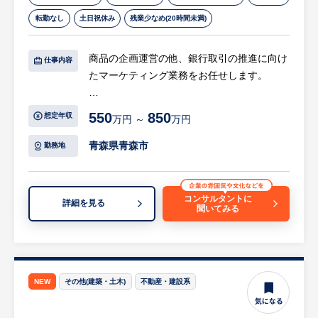
す。
転勤なし
土日祝休み
残業少なめ(20時間未満)
また法人向けビジネスについては、全国の主
【働きやすい環境】
要都市にある当社の支店の法人営業部と本社
始業時間は業務に応じて調整可能で、顧客訪
商品の企画運営の他、銀行取引の推進に向け
の法人営業開発部が、法人のお客さまに対し
問に合わせて遅めに出社するなど、自身のス
仕事内容
たマーケティング業務をお任せします。
て、企業経営上の様々なリスクに備えるため
ケジュールを管理しながら働けます。
の保険商品を活用する「事業継承対策」、
【具体的には…】
「役員・従業員の退職金の準備」、「福利厚
【キャリアパス】
550
850
想定年収
万円 ～
万円
・分析手法の選定、市場およびデータの分
生対策」などをご提案しています。
保険コンサルタントとして「担当者→主任→
析、結果の考察
また、同社の保険商品のほか、ほかの生命保
青森県青森市
課長代理→課長→管理職」などの昇進が可
勤務地
・営業担当の対面チャネル以外を含む販路拡
険会社の法人向け保険商品を受託販売してお
能。他部署の経験や他コースへの転換を支援
大の促進
り、企業経営者の皆さまの幅広いニーズにお
する「キャリアチャレンジ制度」 もあり、
・商品別の販売促進策の立案と推進（ネット
応えしています。
多様なキャリアを描けます。
コンサルタントに
詳細を見る
聞いてみる
やSNSを用いたWEB政策含む）
等
【待遇について】
【評価制度】
※詳細はご面談時にお伝えします。
給与体系は業界他社と比して高い水準のベー
新規営業だけでなく、募集プロセスやアフタ
ス給与を用意しております。
ーフォロー、資格取得などの成果を定量的に
【担当営業コメント】
安定した収入を得ることが可能であり、かつ
評価。半年ごとに15段階で評価される仕組み
NEW
その他(建築・土木)
不動産・建設系
・データ分析、マーケティング戦略の企画、
成果次第でしっかりインセンティブも見込め
です。
実行を通じて、金融商品の販売促進やサービ
ます。