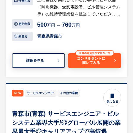
仕事内容
で腫瘍の増殖を抑えます。同製品による治療
（照明機器、受変電設備、ビル管理システム
は投薬治療や放射線治療と異なり、全身性の
等）の維持管理業務を担当していただきま
副作用が少ないことが特徴で、5年生存率
す。自社の研修施設での教育プログラムや
500
760
想定年収
10%と言われる膠芽腫に対して一定の有用性
万円 ～
万円
OJTが充実しており、実務を通じて着実にス
が実証されています。
キルアップできる環境です。
青森県青森市
勤務地
※2017年に保険収載が開始され、現在は膠
芽腫（脳腫瘍）／切除不能な進行・再発の非
【具体的には…】
小細胞肺癌（NSCLC）に対して適応があり
・青森県内を中心とした契約お客様ビルでの
コンサルタントに
ます。
詳細を見る
聞いてみる
受変電設備、ビル管理システム等の保守・点
・ご入社後は、東京での2～3週間（予定）の
検・修理 ・協力会社との連携および作業の
研修を終えた後、現場でのOJT研修となりま
取りまとめ
す。
・業務に付随する事務業務（PC操作、シス
・地方で活動する営業職は在宅勤務で、営業
テム入力、報告書作成など） ※月間の残業
NEW
サービスエンジニア
その他の業種
先への直行直帰を想定しています。
時間は平均30～40時間程度です。（残業代
・訪問先につきましては、規模の大きな病院
全額支給、休日・夜間就業の可能性あり）
となります。
青森市(青森) サービスエンジニア・ビル
【企業の魅力】
システム業界大手/◎グローバル展開の業
・圧倒的な安定基盤と実績：大手企業グルー
界最大手◎キャリアアップで高待遇