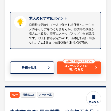
・部品交換や不具合対応
め、中途入社のハンデは一切ありません。ま
・作業内容の記録、報告書作成
た年功序列ではなく、成果に応じて評価され
・お客様との打合せ
る仕組みが整っています。
※配管工や設備工など、現場経験がある方
求人のおすすめポイント
・約10年前ほどから取り組まれている標準化
は、経験を活かしながら、任される範囲を広
プロジェクトにより、元々一人で施工図作成
◎経験を活かして一人で任される仕事へ。一生モ
ノのキャリアをつくりませんか。◎技術の成長が
げていけます。
～施工をやっていたのをチーム制に変更。そ
収入にも反映。着実にステップアップできる環境
※詳細はご面談時にお伝えします。
の影響で一人当たりの業務量低下や休暇の取
です。◎土日休み安定のWLB。基本は転勤・出張
りやすさなどWLBが改善。
なし。月に3回まで介護休暇が取得相談可能。
【勤務環境】
・「社内技術者認定制度」があり、受講した
・20代〜60代まで幅広く在籍しておりま
研修や実務経験、公的資格をベースに求めら
す。
れる技術スキルのレベルを総合的に判定する
（・20代6名・30代8名・40代6名・50代５
制度です。必要な技術スキルから4つのレベ
コンサルタントに
詳細を見る
聞いてみる
名・60代3名）
ルを設定することで、ステップアップのため
・メンテナンス部門：10名
に必要な研修・スキル・経験・資格などの過
・夜勤はほぼございません。（昨年度実績2
不足を明確に認識し、キャリアプランに具体
回ほど）
的な目標を組み込むことができ、効率的にス
NEW
営業(法人)
メーカー系
キルアップできます。
【業務の魅力】
・一人で任される仕事が増えていく環境：経