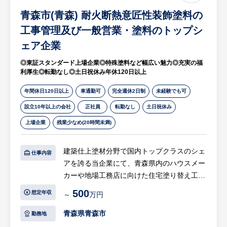
ト削減に向けたサービス提案
青森市(青森) 耐火断熱意匠性装飾塗料の
・提携住宅ローン商品のご提案・サポート
工事管理及び一般営業・塗料のトップシ
・貯金事務センターでの専門業務
ェア企業
└ AIを活用した相続関連業務、各種申込み
の審査 等
◎東証スタンダード上場企業◎特殊塗料など幅広い魅力◎充実の福
利厚生◎転勤なし◎土日祝休み年休120日以上
・支社機能を持つエリア本部での企画・管理
業務
年間休日120日以上
車通勤可
完全週休2日制
未経験でも可
└ 店舗運営支援、業務改善、マネジメント
設立10年以上の会社
正社員
転勤なし
土日祝休み
補佐 など
上場企業
残業少なめ(20時間未満)
将来的には、エリア本部や貯金事務センター
など、現場経験を活かした多様なキャリアに
建築仕上塗材分野で国内トップクラスのシェ
仕事内容
広げていくことも可能です。
アを誇る当企業にて、青森県内のハウスメー
カーや地場工務店に向けた住宅塗り替え工事
※転勤に関して：初期配属先で活躍いただい
提案営業及び工事管理をお任せします。
500
想定年収
た後、将来的には採用エリア内での転勤可能
～
万円
性あり。
【具体的には…】
青森県青森市
勤務地
※将来の管理者・役職者候補としてご活躍い
・既存ハウスメーカー（積水ハウス、大和ハ