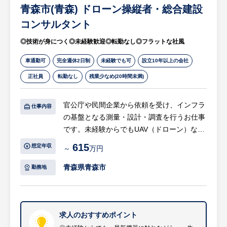
青森市(青森) ドローン操縦者・総合建設
スチャネルの展開など、個人取引の拡大に向
【当社について】
けた全行的な施策の推進企画業務を行ってい
大手金融機関としての福利厚生や働き方のサ
コンサルタント
新たに入社される方にも優しく、人に温かい
ただきます。
ポートもあり、働きがいと働き方の両軸を追
社風です。面接の場でもまずは求職者様のお
◎技術が身につく◎未経験歓迎◎転勤なし◎フラットな社風
・福利厚生、待遇面等が充実しています。
求いただける求人として、オススメさせてい
人柄・ 志向性にしっかりと耳を傾け、人を
・給与だけでなく、育休有給も取りやすく非
ただきます！
見る面接を実施させていただきます。
車通勤可
完全週休2日制
未経験でも可
設立10年以上の会社
常に働きやすい環境です。
正社員
転勤なし
残業少なめ(20時間未満)
【入社後のキャリア】
【日本郵政グループの安心感】 郵便局と一
・営業経験を積んだ後、主任→課長代理⇒担
体になって地域に密着したサービスを提供
官公庁や民間企業から依頼を受け、インフラ
当課長⇒課長⇒管理者へのキャリアアップが
仕事内容
■2007年10月1日に、日本郵政公社の民営・
の基盤となる測量・設計・調査を行うお仕事
可能です。
分社化により誕生。 「日本郵政グループ」
です。未経験からでもUAV（ドローン）など
・本ポジションだけに留まらず、将来的に
の生命保険業を担っています。
の最先端テクノロジーを駆使し、現場での計
は、企画/リテール/管理部門など、他の職種
■簡易生命保険の「簡易な手続きで、国民の
615
想定年収
～
万円
測からオフィスでの図面作成まで、幅広いス
領域での活躍を目指すことも可能です。
基礎的生活手段を保障する」という社会的使
キルを身につけることができます。現場作業
青森県青森市
勤務地
命を受け継いでいます。
だけでなく、オフィスワークとのメリハリを
※詳細は面談時にお伝えします
【☆ノルマはありません☆】チームや個人の
つけて働けます。
目標はありますが、上長とすり合わせた上で
目標が確定します。無理なノルマや数値達成
【具体的には…】
求人のおすすめポイント
を促すことはありません。「こんな時はどう
官公庁や企業が発注する測量、設計、調査業