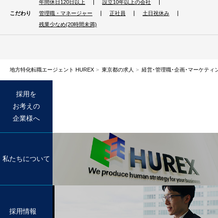
年間休日120日以上
設立10年以上の会社
こだわり
管理職・マネージャー
正社員
土日祝休み
残業少なめ(20時間未満)
地方特化転職エージェント HUREX
東京都の求人
経営･管理職･企画･マーケティ
採用を
お考えの
企業様へ
私たちについて
採用情報