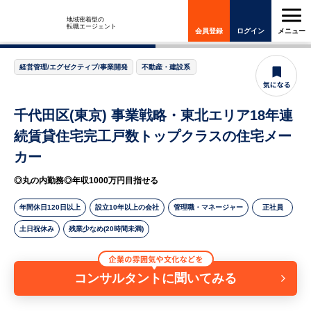
HUREX
地域密着型の
転職エージェント
会員登録
ログイン
メニュー
経営管理/エグゼクティブ/事業開発
不動産・建設系
千代田区(東京) 事業戦略・東北エリア18年連
続賃貸住宅完工戸数トップクラスの住宅メー
カー
◎丸の内勤務◎年収1000万円目指せる
年間休日120日以上
設立10年以上の会社
管理職・マネージャー
正社員
土日祝休み
残業少なめ(20時間未満)
コンサルタントに聞いてみる