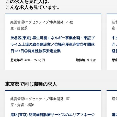
この求人を見た人は、
こんな求人も見ています。
経営管理/エグゼクティブ/事業開発 | 不動
経
産・建設系
産
渋谷区(東京) 再生可能エネルギー事業企画・東証プ
中
ライム上場の総合建設業／◎福利厚生充実◎年間休
介
日127日◎将来性抜群安定企業
経
想定年収
480～750万円
勤務地
東京都
想
東京都で同じ職種の求人
経営管理/エグゼクティブ/事業開発 | 医
経
療・介護・福祉
港区(東京) 訪問歯科診療サービスのエリアマネージ
港