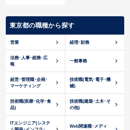
東京都の職種から探す
営業
経理･財務
法務･人事･総務･広
一般事務
報
経営･管理職･企画･
技術職(電気･電子･機
マーケティング
械)
技術職(医療･化学･食
技術職(建築･土木･そ
品)
の他)
ITエンジニア(システ
Web関連職･メディ
ム開発･インフラ･