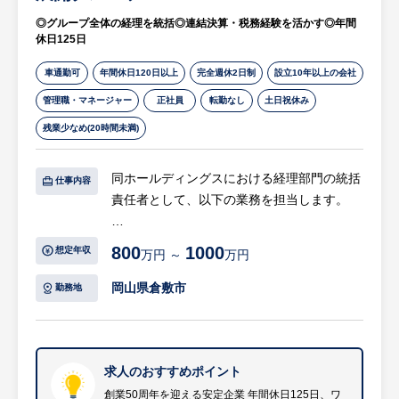
り、ワークライフバランスの整った環境で
◎グループ全体の経理を統括◎連結決算・税務経験を活かす◎年間
す。
休日125日
車通勤可
年間休日120日以上
完全週休2日制
設立10年以上の会社
管理職・マネージャー
正社員
転勤なし
土日祝休み
残業少なめ(20時間未満)
同ホールディングスにおける経理部門の統括
仕事内容
責任者として、以下の業務を担当します。
【具体的には…】
800
1000
想定年収
万円 ～
万円
・グループ全体の管理会計、財務、税務業務
の統括
岡山県倉敷市
勤務地
・子会社に対する経理業務の指導・サポート
・請求管理システムの導入
・営業管理業務のフォローアップ
求人のおすすめポイント
※詳細は面談時にお伝えします
創業50周年を迎える安定企業 年間休日125日、ワ