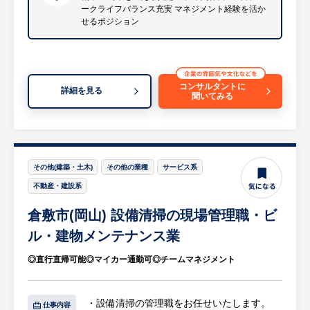
ークライフバランス充実 マネジメント経験を活か
せるポジション
【HUREX求人担当コメント】
同社は物流を基軸に全国9社、2000人超の従
業員を擁する物流企業グループの中核企業で
す。
コンサルタントに
詳細を見る
創業50周年を迎え、「社会提案企業」として
聞いてみる
物流の枠を超え人々の生活に密着したさまざ
まなサービスを
提供し、日本経済や人々の暮らしに貢献して
います。 年間休日125日、完全週休二日制
その他(建築・土木)
その他の業種
サービス系
（土日祝）、夏季・
不動産・建設系
年末年始休暇も充実しており、ワークライフ
バランスを重視したい方におすすめです。
倉敷市(岡山) 設備清掃の現場管理職・ビ
育休取得率90%以上と、社員が安心して長く
ル・建物メンテナンス業
働ける環境が整っています。
◎直行直帰可能◎マイカー通勤可◎チームマネジメント
・設備清掃の管理職をお任せいたします。
仕事内容