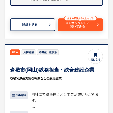
※配属先について：システム管理者1名、ベ
ンダー1社、社外常駐SE1名
コンサルタントに
詳細を見る
【中途社員の活躍・今後の事業ビジョン・こ
聞いてみる
の仕事の魅力】
同社は、プラスチックと紙の両方を生産販売
する軽量食品容器のパイオニアであり、「ホ
クサン・スターパック」ブランドなどで国内
NEW
人事/総務
不動産・建設系
外に広く知られるリーディングカンパニーで
す。原料調達から容器製造、企画・販売まで
を自社グループ内で一貫して行う体制を強み
倉敷市(岡山)総務担当・総合建設企業
としており、昨今の環境問題や法規制の変化
◎福利厚生充実◎転勤なし◎安定企業
にも柔軟に対応できる事業ポートフォリオを
構築しています。これにより極めて高い経営
安定性を維持しており、欧米やアジアなど海
同社にて総務担当としてご活躍いただきま
仕事内容
外への事業展開も加速させるなど、将来に向
す。
けた成長を続けています。
【具体的には…】