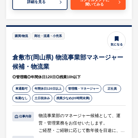
等
詳細を見る
聞いてみる
・急な注文変更やトラブル発生時における、
顧客担当者との関係構築および柔軟な調整。
※配属先の工程（生型造形・電気炉・仕上げ
・定期的な在庫棚卸し、入金管理、請求書発
等）は、入社時の人員配置状況および本人の
行などの経理的なサポート業務。
適性・経験を踏まえて決定します。
購買/物流
商社・流通・小売系
〇新規立ち上げと見積もり・提案
※詳細は面談時にお伝えします
・新規案件の立ち上げに伴う、量産までのス
倉敷市(岡山県) 物流事業部マネージャー
ケジュール管理、発注処理、進捗確認。
【HUREX求人担当コメント】
・新製品の見積もりおよび提案（自社製造ま
候補・物流業
○安定した基盤と独自の戦略
たは海外調達の選択を含む）。
・1966年創業、長年培った鋳造技術と「メ
◎管理職◎年間休日120日◎残業10h以下
・材料価格の変動に伴う、地金価格に連動し
タ町工場」という製造＋商社機能のハイブリ
た価格調整（サーチャージ）の計算と正確な
車通勤可
年間休日120日以上
管理職・マネージャー
正社員
ッド戦略で大手メーカーとも直接取引を行っ
見積書の作成。
ています。社会インフラや自動車、建設機械
転勤なし
土日祝休み
残業少なめ(20時間未満)
等を支える鋳物部品メーカーとして、高い信
〇受発注・納期調整業務
頼と実績を誇ります。
物流事業部のマネージャー候補として、運
・EDIやFAX、メール等を通じた顧客からの
仕事内容
営・管理業務をお任せいたします。
注文受理、および生産管理システムへの入
○技術力とDX推進
ご経歴・ご経験に応じて数年後を目途に、事
力。
・鋳造シミュレーション（MAGMA）、IoT
業部全体の統括をお任せします。