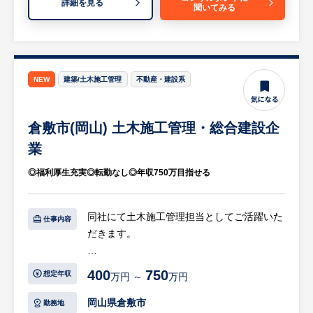
詳細を見る
聞いてみる
※詳細は面談時にお伝えします
【HUREX求人担当コメント】
創業約200年、赤字なしの超安定企業です。
建築・土木・プラントの3軸経営と独自の高
NEW
建築/土木施工管理
不動産・建設系
技術が強みで会社としてさらに成長が期待で
きます。手厚い若手支援など「人を大切にす
倉敷市(岡山) 土木施工管理・総合建設企
る」環境が整っており、安心して長く働けま
す。
業
◎福利厚生充実◎転勤なし◎年収750万目指せる
同社にて土木施工管理担当としてご活躍いた
仕事内容
だきます。
【具体的には…】
400
750
想定年収
万円 ～
万円
・現場巡視と品質管理：道路・橋梁、河川、
港湾などの土木現場を巡視し、高い工事品質
岡山県倉敷市
勤務地