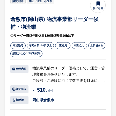
購買/物流
商社・流通・小売系
・事業としては拡大フェーズにあり、流動性
ています。社会インフラや自動車、建設機械
のある業務に携わることができます。
等を支える鋳物部品メーカーとして、高い信
・少数精鋭の会社であることから、会社全体
頼と実績を誇ります。
倉敷市(岡山県) 物流事業部リーダー候
を通してスピード感のあるキャリアステップ
補・物流業
が可能です。
○技術力とDX推進
・月平均残業10h以下、年間休日120日であ
・鋳造シミュレーション（MAGMA）、IoT
◎リーダー職◎年間休日120日◎残業10h以下
り、ワークライフバランスの整った環境で
生産管理、協働ロボット・三次元測定機な
す。
車通勤可
年間休日120日以上
ど、デジタル化や先端設備を積極的に導入。
正社員
転勤なし
土日祝休み
・職人技と最新技術を融合させ、品質・効率
残業少なめ(20時間未満)
の両立を実現しています。
物流事業部のリーダー候補として、運営・管
仕事内容
○働きやすい環境
理業務をお任せいたします。
・車通勤可、社員食堂・食事補助、ベネフィ
ご経歴・ご経験に応じて数年後を目途に、事
ット・ワン加入など福利厚生も充実していま
業部内のグループ組織（課相当）ををお任せ
510
す。
想定年収
～
万円
します。
岡山県倉敷市
勤務地
【具体的には…】
・物流に応じた作業計画策定