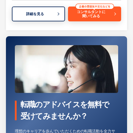
【具体的には…】
- 母集団形成強化に向けた施策の企画／運用
・電話の問い合わせ対応による修理
コンサルタントに
- 選考管理・採用後のフォロー
詳細を見る
聞いてみる
・新製品の納品先据付
等
・納入後の製品の保守・メンテナンス
・顧客要望の新製品開発への反映
◎その他
※社内での勤務の場合は、お客様との電話対
- 労務管理等の人事業務全般
応、部品発注などの業務があります。
等
等
※詳細は面談時にお伝えします
※詳細は面談時にお伝えします
【HUREX求人担当コメント】
【HUREX求人担当コメント】
■担当エリア：
・年間売上が伸び続けているインフラ工事会
・担当は中四国エリアとなります。
社です。受注の9割が公共工事であり、連続
・週の殆どは出張となります。（日帰り、宿
黒字計上中の財務面良好企業です。
転職のアドバイスを無料で
泊どちらも含む）
・岡山県内の水回り工事において自治体から
・修理の際は日帰りや長くて1泊の出張にな
の受注を直接請け負っており、協力会社に対
受けてみませんか？
ることもあります。
して元請けポジションとして発注しておりま
機械納品の際には出張が１～２週間続くこ
す。
理想のキャリアを歩んでいただくための転職活動を全力サ
ともあります。