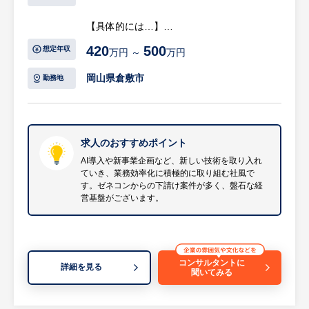
【具体的には…】
・病院やオフィスビル、貯水槽などの清掃
420
500
想定年収
万円 ～
万円
・現場管理、指示出し
・現場間のスケジュール管理
岡山県倉敷市
勤務地
・外部委託企業との連携
・チームマネジメント
等
※詳細は面談時にお伝えします
求人のおすすめポイント
AI導入や新事業企画など、新しい技術を取り入れ
ていき、業務効率化に積極的に取り組む社風で
【HUREX求人担当コメント】
す。ゼネコンからの下請け案件が多く、盤石な経
・ビルの総合管理の会社です。様々な部署が
営基盤がございます。
ありますが、廃棄物処理事業や保育事業など
事業内容が多岐に渡ります。
・竣工美装や警備業など部署が分かれてお
り、そのうちの設備清掃の部署への配属とな
コンサルタントに
詳細を見る
聞いてみる
ります。
・ゆくゆくは、社長や部長とともに事業の方
針を考えていくなど、幹部候補となれる方を