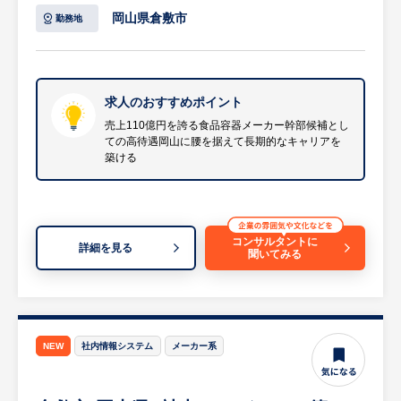
【最新技術への挑戦・DX推進環境】
・決算期における顧問税理士と連携した決算
岡山県倉敷市
勤務地
同社では、2050年カーボンニュートラルの
業務の推進
実現に向けた超革新的な技術開発（カーボン
・営業会議への出席および財務状況に関する
リサイクル高炉や水素製鉄等）に積極的に挑
報告・説明
んでいます。また、製造現場におけるDX推
・日々の経理・財務業務の統括
求人のおすすめポイント
進にも注力しており、CPS（センシング・モ
・経理部門メンバー（計3名）のマネジメン
売上110億円を誇る食品容器メーカー幹部候補とし
デリング・ガイダンス）、ロボティクス、自
ての高待遇岡山に腰を据えて長期的なキャリアを
トおよび育成
動化、AI解析などの最新テクノロジーを導入
築ける
等
した次世代モノづくりの確立を目指していま
す。金属業界での経験は不問であり、他業界
【中途社員の活躍・今後の事業ビジョン・こ
での経験や新しい技術への好奇心を存分に発
の仕事の魅力】
揮してイノベーションを起こせる刺激的な環
コンサルタントに
詳細を見る
・同社はプラスチック製と紙製の軽量食品容
聞いてみる
境です。
器を製造・販売する総合メーカーとして、業
界をリードし安定した成長を続けています。
【手厚い福利厚生と充実した労働環境】
近年売上100億円を突破し、今後は150億
年間休日121日の完全週休2日制（土日祝
円、200億円というさらなる事業拡大を見据
休）で、入社月に応じて初年度最高20日が付
NEW
社内情報システム
メーカー系
えており、その成長を支える経理部門の体制
与される有給休暇制度など、無理なく長期的
強化は同社の最重要ミッションです。経営層
に働ける労務環境が整っています。また、個