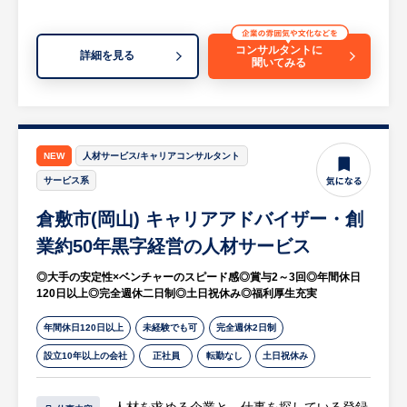
同社が取り扱っている製品は、卵の洗浄・乾
化などの提案
燥・重さの判別、パッキングまでをライン化
コンサルタントに
した全自動鶏卵選別包装装置です。
詳細を見る
聞いてみる
＜ソリューション例＞
国内の多くの養鶏場やGPセンターに導入さ
◎コールセンター業務のアウトソーシング化
れております。
◎ダイレクトマーケティングのプロセス設計
完全受注生産にすること、メンテナンスを定
◎新商品開発のサポート など
期的に行う質の高さをお客様から支持してい
NEW
人材サービス/キャリアコンサルタント
ただき、国内シェアトップクラス、世界でも
【手がける業種について】
サービス系
有数のシェアを誇っています。
日本で展開されている業種の90％以上と取引
倉敷市(岡山) キャリアアドバイザー・創
があり、「人材×コールセンター」「人材×ダ
■社内設備：
イレクトマーケティング」「テレマーケティ
業約50年黒字経営の人材サービス
本社には社員の希望を取り入れた誰もが楽し
ング×物流」といった掛け合わせで、クライ
く過ごせる休憩室を完備。
◎大手の安定性×ベンチャーのスピード感◎賞与2～3回◎年間休日
アントの課題解決を行ないます。
ハーゲンダッツ食べ放題！Nintendo Switch
120日以上◎完全週休二日制◎土日祝休み◎福利厚生充実
で遊べる！休憩室以外にもバーカウンター
【評価について】
年間休日120日以上
未経験でも可
完全週休2日制
（ビール自販機もあります）も完備！とても
同社では一人ひとりが目標を設定する仕組み
設立10年以上の会社
正社員
転勤なし
土日祝休み
風通しがいい職場です。また、食堂の定食は
を導入しております。
1日440円で食べることができます。
会社や上司が決めたノルマをこなすのではな
人材を求める企業と、仕事を探している登録