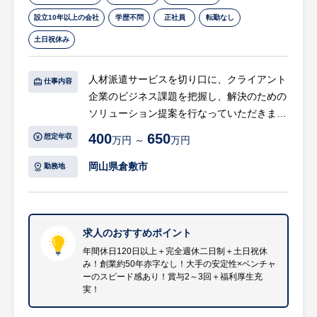
意致します。
【拠点配属後】研修は先輩社員とOJT。
設立10年以上の会社
学歴不問
正社員
転勤なし
スキルに応じて外部研修で電気機械講習、安
土日祝休み
川ロボット教示等特別教育などを行います。
現場の機械不具合を開発部にフィードバック
人材派遣サービスを切り口に、クライアント
仕事内容
し改善活動も積極的に行います。
企業のビジネス課題を把握し、解決のための
ソリューション提案を行なっていただきま
■同社製品について：
す。「人手が足りない」企業と「仕事がした
400
650
世界に先駆けて、技術を駆使した「孵化途中
想定年収
万円 ～
万円
い」登録スタッフの架け橋となるだけではな
卵検査装置」や、卵の洗浄、乾燥、重さの判
く、事業の創出や拡大の支援にも関わってい
岡山県倉敷市
勤務地
別、パッキングまでをライン化した全自動鶏
くのがミッションです。
卵選別包装装置（国内シェアトップクラス）
などがあります。
【具体的には】
・「派遣社員を活用したい」という企業に対
求人のおすすめポイント
■取引先、就業環境：
し、ビジネスモデルや現状の課題をヒアリン
年間休日120日以上＋完全週休二日制＋土日祝休
クライアント：養鶏場、孵化場、パッキング
み！創業約50年赤字なし！大手の安定性×ベンチャ
グ
工場、農協等
ーのスピード感あり！賞与2～3回＋福利厚生充
・人材派遣にとどまらず、BPO（ビジネス・
実！
プロセス・アウトソーシング）などの提案
■特徴・魅力：
・業務の外部委託による効率化、コスト最適