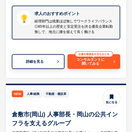
【具体的には…】
求人のおすすめポイント
適性を考慮して業務をご担当いただきます。
経理部門は残業ほぼ無しでワークライフバランス
◎85年以上の歴史と安定受注を誇る優良企業転勤
・月次・期末決算、財務状況の経営報告
無しで、地元に腰を据えて長く働ける
・仕訳入力業務や伝票打ち込みなどの日常ル
ーティン作業
・Excelによる管理資料作成
・各種見積、請求、支払関連業務
コンサルタントに
詳細を見る
・社会保険、勤怠管理、その他庶務等
聞いてみる
・総務補助（新卒・中途人材獲得、学生誘致
等の採用業務）
・電話対応、来客対応、備品管理
・ゆくゆくは資金繰り、銀行折衝、中期経営
NEW
人事/総務
不動産・建設系
計画の策定
【HUREX求人担当コメント】
倉敷市(岡山) 人事部長・岡山の公共イン
同社は設立から85年以上の実績を誇り、倉敷
フラを支えるグループ
市を中心に建築工事から公共事業まで幅広く