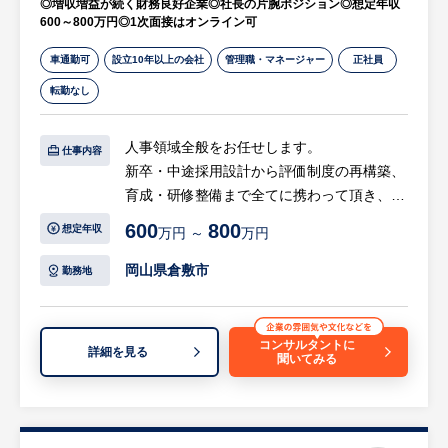
◎増収増益が続く財務良好企業◎社長の片腕ポジション◎想定年収
手掛ける地域密着型の安定企業です。
600～800万円◎1次面接はオンライン可
経理部門の中枢として、将来的には資金繰り
や中期経営計画、銀行折衝など経営に近いポ
車通勤可
設立10年以上の会社
管理職・マネージャー
正社員
ジションで手腕を発揮していただくことが期
転勤なし
待されています。加えて、採用における人材
獲得や学生誘致など総務業務の補助にも携わ
人事領域全般をお任せします。
ることができるため、バックオフィス全般の
仕事内容
新卒・中途採用設計から評価制度の再構築、
幅広いスキルを身につけ、キャリアアップを
育成・研修整備まで全てに携わって頂き、人
目指せる非常に魅力的な環境です。
事責任者として事業成長を裏で支える役割を
安定した環境で長く働きながら会社の成長に
600
800
想定年収
万円 ～
万円
担って頂きます。
直接貢献したい方に大変おすすめの求人で
す。
岡山県倉敷市
勤務地
【具体的には…】
◎評価・報酬制度の設計・運用
- 現行制度の棚卸と課題抽出（等級・評価・
コンサルタントに
詳細を見る
聞いてみる
報酬）
- 評価制度の設計・運用方針の策定と導入
- 人事評価の定着化に向けた社内浸透施策の
企画