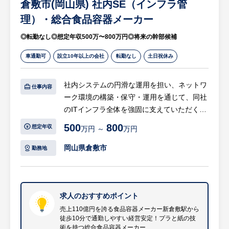
に近いポジションで、会社の成長を肌で感じ
倉敷市(岡山県) 社内SE（インフラ管
室・冷暖房完備の独身寮や、会社費用負担
ながら裁量大きく活躍できる非常にやりがい
75％（上限10万円/月）の借上社宅制度をは
理）・総合食品容器メーカー
のある環境です。
じめとする手厚い福利厚生も魅力です。転勤
◎転勤なし◎想定年収500万〜800万円◎将来の幹部候補
・現在、経理部長の後継者としての募集で
なしで腰を据えてキャリアを築くことがで
す。入社後は、現在の部長から業務の引き継
き、充実したワークライフバランスと安心の
車通勤可
設立10年以上の会社
転勤なし
土日祝休み
ぎを受け、将来的には経理・財務の責任者
生活基盤の両立を実現できます。
（経理部長）として部門を牽引していただく
社内システムの円滑な運用を担い、ネットワ
ことを期待しています。これまでの経験や知
仕事内容
ーク環境の構築・保守・運用を通じて、同社
見を存分に活かし、同社の幹部として会社を
のITインフラ全体を強固に支えていただく重
牽引する中核メンバーを目指せます。
要なポジションです。
・平均残業時間は月10時間程度、転勤もあり
500
800
想定年収
万円 ～
万円
ません。営業会議での財務状況報告や税理士
【具体的には…】
との連携、財務戦略の構築といった専門性の
岡山県倉敷市
勤務地
・システム障害対応・復旧
高いコア業務に集中することができます。プ
・サーバー／ネットワーク機器の監視・保
ライベートを大切にしながら、培ってきたキ
守・最適化
ャリアを存分に活かせるポジションです。
・情報セキュリティ対策の立案・実施
求人のおすすめポイント
・社内ヘルプデスク対応・サポート
売上110億円を誇る食品容器メーカー新倉敷駅から
徒歩10分で通勤しやすい経営安定！プラと紙の技
等
術を持つ総合食品容器メーカー