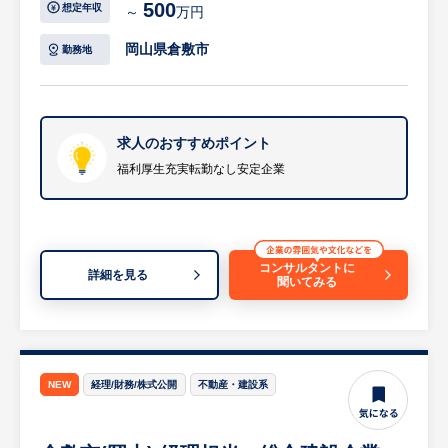
500
想定年収
～
万円
今回のポジションは、ただのシステム保守に
・労務管理の推進：勤怠管理、給与計算、社
とどまらず、同社のITインフラ全体を強固に
会保険の手続き、および法改正に伴う就業規
岡山県倉敷市
勤務地
支えるための要となる社内SE（将来の幹部
則の改定・管理
候補）としての採用です。サーバー・ネット
・職場環境の整備と備品管理：オフィス環境
ワーク機器の監視や保守から、セキュリティ
の美化・維持、社内設備や備品・消耗品の選
対策の立案・実施まで、自らの裁量で社内IT
定・調達・管理
求人のおすすめポイント
環境を最適化していく役割を担います。ベン
・社内行事・手続きの運営：会社行事の企
福利厚生充実転勤なし安定企業
ダーや社外SEとも連携しながら、生産現場
画・運営、各種契約書等の文書管理、行政へ
やオフィスの業務効率化に直接貢献できるた
の申請・届出対応
め、目に見える成果や大きな手応えを感じな
・採用・育成支援と受付対応：採用活動の事
がらステップアップできる魅力があります。
務サポート、若手向け福利厚生の手続き、お
コンサルタントに
詳細を見る
聞いてみる
よび来客・電話応対
勤務地は岡山本社であり、転勤はありませ
等
ん。JR新倉敷駅から徒歩10分の好立地で、
※詳細は面談時にお伝えします
腰を据えて長期的なキャリアを築きたい方に
最適な環境です。また、これまでのSE経験
【HUREX求人担当コメント】
NEW
経理/財務/株式公開
不動産・建設系
（3年以上）を活かして即戦力として活躍で
創業約200年、赤字なしの超安定企業です。
きるだけでなく、育児休業後の復帰率が
建築・土木・プラントの3軸経営と独自の高
100%を達成しているなど、ライフステージ