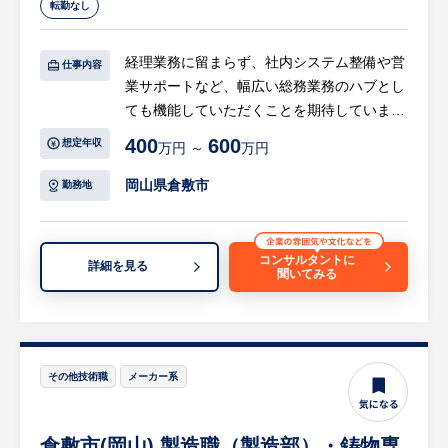
転勤なし
「老舗ベンチャー」として常に新しいことに
挑戦し続けています。ビジネスマネジメント
経理業務に留まらず、社内システム整備や営
仕事内容
からドローン、グローバル事業まで10の異な
業サポートなど、幅広い総務業務のハブとし
る事業を展開しており、今後も積極的なM&A
ても機能していただくことを期待していま
や新規事業開発を予定しています。
す。
今回のポジションは、未整備・過渡期にある
400
600
想定年収
万円 ～
万円
また、現場に寄り添いながら業務の効率化
HR組織において、優先順位を自ら判断し、
や、仕組化を推進して頂きたいと考えていま
岡山県倉敷市
勤務地
仕組みを構築していく裁量の大きさが魅力で
す。
す。将来的には経営企画や海外人事など、志
向に合わせたキャリア形成も可能です。
【具体的には…】
コンサルタントに
詳細を見る
聞いてみる
◎経理業務
- 仕訳・記帳、請求書発行、売掛・買掛管理
- 月次・年次決算対応（外部の税理士との連
携）
- 支払い・入金管理
その他技術職
メーカー系
等
倉敷市(岡山) 製造職（製造部）・鋳物専
◎総務業務