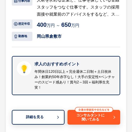
仕事内容
く、自分で目標を決めるため、ポジティブな
スタッフをつなぐ仕事です。スタッフの採用
気持ちで達成を目指すことができます。
面接や就業前のアドバイスをするなど、スム
また、社歴や年齢にかかわらず、頑張りを正
ーズに就業開始できるようにフォローしてい
当に評価することで入社1年目でリーダー、2
400
650
想定年収
万円 ～
万円
きます。キャリアアドバイザーは、担当営業
年で管理職になった社員もいます。スピード
と連携しながら、企業の事業発展に貢献して
岡山県倉敷市
勤務地
感を持ってキャリアアップしたい方にも、オ
いきたいと考えています。
ススメです。
【具体的には】
【同ポジションのやりがい】
・お客様である企業と登録スタッフの間に立
求人のおすすめポイント
同社の営業は決まったモノを売るのではな
って、両者のフォローを担当していただきま
年間休日120日以上＋完全週休二日制＋土日祝休
く、多彩なソリューションを企画し、お客様
み！創業約50年赤字なし！大手の安定性×ベンチャ
す。
のお困りごとを解決しています。
ーのスピード感あり！賞与2～3回＋福利厚生充
・採用面接や就業前の教育を行なうととも
「こんな組み合わせはどうかな」という自由
実！
に、職場に馴染めるようにサポート
な発想で、幅広い提案が叶います。そんな提
・登録スタッフのご希望や気持ちをしっかり
案で一度つながりを持つと、⻑いお付き合い
と理解し、安心して活躍いただけるように、
になることが多くあります。売って終わり、
フォロー。
一度きり、ということではなく、お客様との
コンサルタントに
詳細を見る
聞いてみる
関係性をどんどん強く太くしていくことがで
▼登録スタッフのキャリアカウンセリング
きます。パートナーとしてお客様に頼られ、