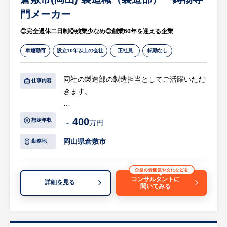
- 勤怠管理システム、オフィス環境の整備改
門メーカー
善
◎完全週休二日制◎残業少なめ◎創業60年を迎える企業
- 各種契約書、社内文書の管理
- 備品、設備、ファシリティ管理
車通勤可
設立10年以上の会社
正社員
転勤なし
等
同社の製造部の製造担当としてご活躍いただ
仕事内容
◎新卒・中途・業務委託人材の獲得
きます。
- 中長期的な人員計画（KPI）の策定と管理
- 採用ブランディングの設計／実行、HP、各
【具体的には…】
400
種求人媒体の管理
想定年収
～
万円
◆生型造形工程
- 母集団形成強化に向けた施策の企画／運用
・自動造型ラインによる砂型の製作、および
岡山県倉敷市
勤務地
- 選考管理・採用後のフォロー
造型機の操作・設備監視・段取り替え作業。
等
・手込め造型による大型鋳物用鋳型の製作
と、湯口・押湯の設置。
コンサルタントに
◎社内システム／営業サポート業務
詳細を見る
聞いてみる
・製品内部の空洞を作る「中子」の製作・管
-基幹システム（受発注・売上管理、プロジ
理・品質確認と、クレーンを使用した鋳型搬
ェクト管理等）の整備、運用
送。
-営業事務