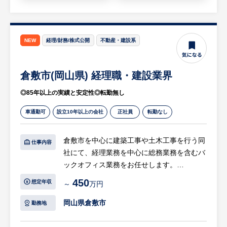
【HUREX求人担当コメント】
創業約200年、赤字なしの超安定企業です。
建築・土木・プラントの3軸経営と独自の高
技術が強みで会社としてさらに成長が期待で
NEW
経理/財務/株式公開
不動産・建設系
きます。手厚い若手支援など「人を大切にす
る」環境が整っており、安心して長く働けま
倉敷市(岡山県) 経理職・建設業界
す。
◎85年以上の実績と安定性◎転勤無し
車通勤可
設立10年以上の会社
正社員
転勤なし
倉敷市を中心に建築工事や土木工事を行う同
仕事内容
社にて、経理業務を中心に総務業務を含むバ
ックオフィス業務をお任せします。
配属先：経理部門
450
想定年収
～
万円
男性1名、女性2名
本ポジションには経理の副責任者としての役
岡山県倉敷市
勤務地
割を期待しており、将来的な資金繰りや中期
計画の策定にも携わっていただきます。