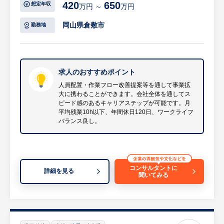
・顧客の希望納期と、多くの工程を要する工
420
650
想定年収
生産管理、協働ロボット・三次元測定機な
万円 ～
万円
場の生産スケジュールをすり合わせる重要な
ど、デジタル化や先端設備を積極的に導入。
【具体的には…】
「納期調整」。
岡山県倉敷市
勤務地
・職人技と最新技術を融合させ、品質・効率
・物流に応じた作業計画策定
・受発注管理、問い合わせ対応、出荷処理お
の両立を実現しています。
・作業計画に応じた人員配置
よび関連業務のサポート。
・各拠点の業務改善（作業フロー見直し、設
・海外調達品の発注および納期調整。
○働きやすい環境
備導入など）
求人のおすすめポイント
等
・車通勤可、社員食堂・食事補助、ベネフィ
・新規先への営業同行
人員配置・作業フロー改善提案等を通して事業拡
ット・ワン加入など福利厚生も充実していま
大に携わることができます。会社全体を通してス
・大口取引先との窓口
※配属先の工程（生型造形・電気炉・仕上げ
す。
ピード感のあるキャリアステップが可能です。月
・運送会社との調整業務
等）は、入社時の人員配置状況および本人の
平均残業10h以下、年間休日120日、ワークライフ
・部下育成
適性・経験を踏まえて決定します。
バランス良し。
等
※詳細は面談時にお伝えします
※詳細は面談時にお伝えします
【HUREX求人担当コメント】
コンサルタントに
【HUREX求人担当コメント】
詳細を見る
聞いてみる
・同社は、国内企業または個人事業主向けに
○安定した基盤と独自の戦略
発送代行サービスを営む会社です。
・1966年創業、長年培った鋳造技術と「メ
・受注代行～在庫管理～商品梱包～発送ま
タ町工場」という製造＋商社機能のハイブリ
で、一貫したサービスを提供しています。
ッド戦略で大手メーカーとも直接取引を行っ