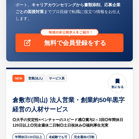
・経営者一族含めた社員全員がフラットで温
ポート。
キャリアカウンセリングから書類添削、応募企業
・他のエリアへ納品応援に行くこともありま
かい雰囲気の職場です。「働きがい」と「安
ごとの面接対策
までプロ目線で転職に役立つ情報をお伝え
す。
心して働ける環境づくり」にも注力してお
します。
り、中途採用の方に対しても歓迎ムードで迎
■働き方：
え入れていただけます。
・週休3日制（年休174日）を取り入れてい
無料で会員登録をする
ます。※シフト制。土日も休みを取れる環境
です。
（例：土・日＋どこか平日で1日、日・月＋
どこか1日など）
・残業20時間程度/月
NEW
営業(法人)
サービス系
■研修：
入社後2～3ヶ月程度、京都本社での研修があ
倉敷市(岡山) 法人営業・創業約50年黒字
ります。
経営の人材サービス
研修内容は製造部にて組立経験、技術部にて
研修機を使ったトレーニング、現場OJTとな
◎大手の安定性×ベンチャーのスピード感◎賞与2～3回◎年間休日
ります。
120日以上◎完全週休二日制◎土日祝休み◎福利厚生充実
研修中の住居については基本的に同社でご用
年間休日120日以上
未経験でも可
完全週休2日制