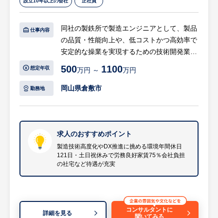
設立10年以上の会社
正社員
同社の製鉄所で製造エンジニアとして、製品
仕事内容
の品質・性能向上や、低コストかつ高効率で
安定的な操業を実現するための技術開発業務
を担当します。
500
1100
想定年収
万円 ～
万円
【具体的には…】
岡山県倉敷市
勤務地
・製造ラインの操業管理およびマネジメント
業務
・製造ラインの能率／コスト改善のための製
造技術および製造設備の研究、開発、データ
求人のおすすめポイント
解析
製造技術高度化やDX推進に挑める環境年間休日
121日・土日祝休みで労務良好家賃75％会社負担
・製品の品質管理ならびに品質向上のための
の社宅など待遇が充実
製造技術および製造設備の研究、開発、デー
タ解析
・高機能・エコプロダクト鋼板の開発や、コ
スト・能率最適操業条件の検討
コンサルタントに
詳細を見る
・新規プロセス・設備・システムの改造およ
聞いてみる