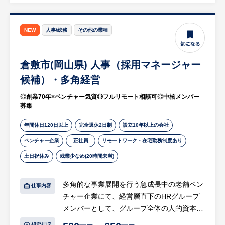
現在の就業状況の確認や今後のキャリアパス
お互いの信頼関係を築いていくやりがいを感
の相談などをお伺いし、求職者の方がイキイ
じられます。
キと働いていけるような職場をご紹介しま
NEW
人事/総務
その他の業種
また、売って終わりではないからこそ、「信
す。長期的な活躍やその人の成長を見据え
頼関係を築けない」「⻑いお付き合いを実現
て、時には厳しいことを伝えることも大切で
できない」という場合には、十分な活躍を手
倉敷市(岡山県) 人事（採用マネージャー
す。希望だけではなく、適性にあったお仕事
にすることは難しいといえます。同社は継続
をご提案していただきます。
候補）・多角経営
的なお付き合いをしてこそ、課題の核心に迫
る提案も生まれると考えます。
◎創業70年×ベンチャー気質◎フルリモート相談可◎中核メンバー
▼企業への人材ニーズの深掘り
裁量が大きくあることで、その人自身の企画
募集
企業に対して、人材ニーズについてヒアリン
力・提案力がお客様の課題解決を左右するこ
グします。担当者への誠実な対応を心がけ、
年間休日120日以上
完全週休2日制
設立10年以上の会社
とにもなります。
長期的な関係の構築を目指してください。ス
ベンチャー企業
正社員
リモートワーク・在宅勤務制度あり
タッフと企業の双方が納得できるにはどうす
※詳細は面談時にお伝えします
土日祝休み
残業少なめ(20時間未満)
べきかを考え、自信を持って提案することが
大切です。
多角的な事業展開を行う急成長中の老舗ベン
仕事内容
チャー企業にて、経営層直下のHRグループ
【アイデアを反映しやすい職場です！】
メンバーとして、グループ全体の人的資本経
トップからの指示で動くのではなく、現場か
営および採用戦略を企画・推進します。
らアイデアを発信していく社風が同社の特徴
想定年収