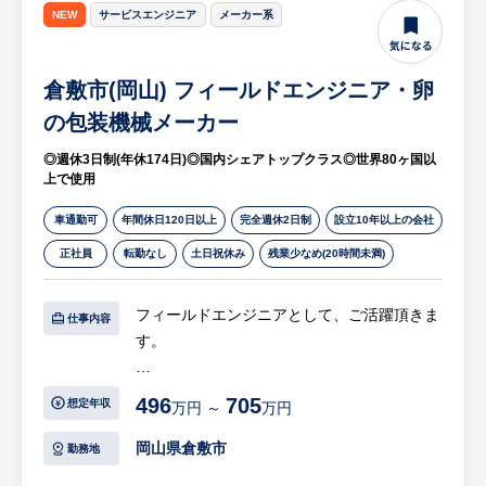
- 評価データ分析による改善サイクルの設計
NEW
サービスエンジニア
メーカー系
等
倉敷市(岡山) フィールドエンジニア・卵
◎育成・リテンション施策の立案・実行
- 新入社員向けオンボーディング／研修プロ
の包装機械メーカー
グラムの構築・実行
◎週休3日制(年休174日)◎国内シェアトップクラス◎世界80ヶ国以
- 役職者に向けた教育コンテンツ（マネジメ
上で使用
ント/人材育成/ハラスメント等）の企画・実
行
車通勤可
年間休日120日以上
完全週休2日制
設立10年以上の会社
- エンゲージメント企画（コミュニケーショ
正社員
転勤なし
土日祝休み
残業少なめ(20時間未満)
ンの仕組み作り等）の立案・実行
- 人材のケア・リテンション施策の立案・実
フィールドエンジニアとして、ご活躍頂きま
仕事内容
行
す。
等
担当エリアの顧客（養鶏場やパッキング工
◎新卒・中途・業務委託人材の獲得
496
705
想定年収
万円 ～
万円
場）に赴いて機器の納品、メンテナンス、修
- 中長期的な人員計画（KPI）の策定と管理
理等を行います。
岡山県倉敷市
勤務地
- 採用ブランディングの設計／実行、HP、各
種求人媒体の管理