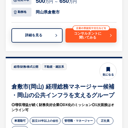
500
650
万円 ～
万円
です。現場の意見やアイデアを柔軟に取り入
【具体的には…】
れ、営業戦略やツールも現場の声を反映して
岡山県倉敷市
勤務地
・新卒および中途採用業務全般（要件定義〜
常に新しいものに変えていきます。経営陣が
母集団形成〜クロージング）
決めたマニュアルで動くのではなく、社員全
・現場各部署や経営層との採用計画に関する
員が一丸となって事業を創り上げています。
コンサルタントに
詳細を見る
聞いてみる
協議
・人材紹介会社（エージェント）との折衝・
【同ポジションのやりがい】
リレーション構築
企業の担当者や登録スタッフをはじめ、多く
・面接調整および面接の実施、オファー面談
の人と接する仕事です。企業の問題解決や登
の実施
録スタッフのカウンセリングを通じて、目の
経理/財務/株式公開
不動産・建設系
・入社手続き、オンボーディングの準備・実
前の人を笑顔にできたときは喜びを感じられ
施
ます。1人ひとりと真摯に向き合ってサポー
倉敷市(岡山) 経理総務マネージャー候補
・1年後を目安とした後輩育成やマネージャ
トし、長期的な関係を築けることもこの仕事
ー業務
の魅力です。
・岡山の公共インフラを支えるグループ
等
◎増収増益が続く財務良好企業◎DX化のミッション◎1次面接はオ
※詳細は面談時にお伝えします
※詳細は面談時にお伝えします
ンライン可
【中途社員の活躍・今後の事業ビジョン】
車通勤可
設立10年以上の会社
管理職・マネージャー
正社員
同社は創業70年を超える歴史がありながら、