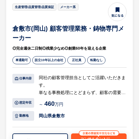
-IT ツールの選定・導入支援
◆電気炉工程（溶解・注湯）
生産管理/品質管理/品質保証
メーカー系
等
・電気炉による鉄（FC・FCD材）の溶解、
原材料投入、温度管理。
※詳細は面談時にお伝えします
倉敷市(岡山) 顧客管理業務・鋳物専門メ
・CEメータ、分析試験、チル試験による成
分管理と溶湯品質のリアルタイム確認。
ーカー
【HUREX求人担当コメント】
・鋳型への注湯作業、および材質照合による
・年間売上が伸び続けているインフラ工事会
◎完全週休二日制◎残業少なめ◎創業60年を迎える企業
異材質混入防止確認。
社です。受注の9割が公共工事であり、連続
・冷却後の解枠・堰折作業、戻り材の分別・
車通勤可
設立10年以上の会社
正社員
転勤なし
黒字計上中の財務面良好企業です。
リサイクル管理。
・岡山県内の水回り工事において自治体から
の受注を直接請け負っており、協力会社に対
同社の顧客管理担当としてご活躍いただきま
仕事内容
◆仕上げ工程
して元請けポジションとして発注しておりま
す。
・ショットブラストによる砂落とし、および
す。
単なる事務処理にとどまらず、顧客の需要と
グラインダー等を用いたバリ取り・外観仕上
・経営者一族含めた社員全員がフラットで温
工場の生産能力を動的にマッチングさせる、
460
げ。
想定年収
～
万円
かい雰囲気の職場です。「働きがい」と「安
工場の司令塔として機能する極めて戦略的な
・自動仕上げ機の操作と、製品価値を最終確
心して働ける環境づくり」にも注力してお
ポジションです。
岡山県倉敷市
勤務地
定させる外観品質確認。
り、中途採用の方に対しても歓迎ムードで迎
・必要に応じた防錆塗装作業と、海外拠点と
え入れていただけます。
【具体的には…】
の品質連携
〇顧客対応・経理的サポート
コンサルタントに