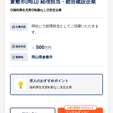
倉敷市(岡山) 経理担当・総合建設企業
技術が強みで会社としてさらに成長が期待で
の変化に寄り添う温かい組織風土が根付いて
きます。手厚い若手支援など「人を大切にす
◎福利厚生充実◎転勤なし◎安定企業
います。安定した経営基盤のもと、仕事もプ
る」環境が整っており、安心して長く働けま
ライベートも妥協することなく、安心して定
す。
年まで働き続けられる環境が整っています。
同社にて経理担当としてご活躍いただきま
仕事内容
す。
【具体的には…】
500
想定年収
～
万円
・決算業務の遂行：日次・月次・年次の決算
業務、および決算書・各種財務書類の作成
岡山県倉敷市
勤務地
・日常的な出納管理：仕訳伝票の起票、経理
システムへの各種データ入力、経費精算のチ
ェック
・決済・支払手続き：取引業者への振込・支
求人のおすすめポイント
払対応、およびネットバンキング等を用いた
福利厚生充実転勤なし安定企業
入出金管理
・管理部門との連携：な組織運営に向けた各
種事務・サポート業務
等
コンサルタントに