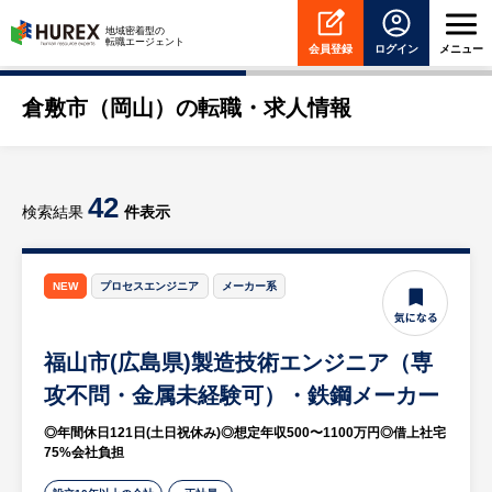
HUREX
地域密着型の
転職エージェント
会員登録
ログイン
メニュー
倉敷市（岡山）の転職・求人情報
42
検索結果
件表示
NEW
プロセスエンジニア
メーカー系
福山市(広島県)製造技術エンジニア（専
攻不問・金属未経験可）・鉄鋼メーカー
◎年間休日121日(土日祝休み)◎想定年収500〜1100万円◎借上社宅
75%会社負担