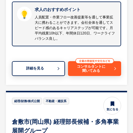
・作業計画に応じた人員配置
・水島IC倉庫の業務改善（作業フロー見直
求人のおすすめポイント
し、設備導入など）
人員配置・作業フロー改善提案等を通して事業拡
大に携わることができます。会社全体を通してス
・既存先との関係深耕（営業チームと同行）
ピード感のあるキャリアステップが可能です。月
・部下育成
平均残業10h以下、年間休日120日、ワークライフ
等
バランス良し。
※詳細は面談時にお伝えします
【HUREX求人担当コメント】
・同社は、国内企業または個人事業主向けに
コンサルタントに
詳細を見る
聞いてみる
発送代行サービスを営む会社です。
・受注代行～在庫管理～商品梱包～発送ま
で、一貫したサービスを提供しています。
・事業としては拡大フェーズにあり、流動性
経理/財務/株式公開
のある業務に携わることができます。
不動産・建設系
・少数精鋭の会社であることから、会社全体
を通してスピード感のあるキャリアステップ
倉敷市(岡山県) 経理部長候補・多角事業
が可能です。
展開グループ
・月平均残業10h以下、年間休日120日であ