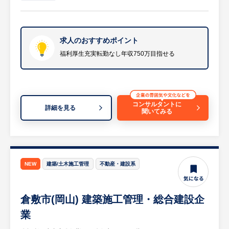
の維持・管理を徹底
・安全・工程・予算管理：技術者や作業員の
安全確保、および工期遵守に向けた徹底した
工程・原価（予算）の管理
求人のおすすめポイント
・パートナー・資材手配：円滑な工事進行の
福利厚生充実転勤なし年収750万目指せる
ための下請け工事業者（職人）の手配および
現場指示
・図面作成・書類管理：CAD等を用いた施工
図面の作成、および各種申請・検査に伴う施
コンサルタントに
詳細を見る
聞いてみる
工記録書類の作成
等
※詳細は面談時にお伝えします
【HUREX求人担当コメント】
NEW
建築/土木施工管理
不動産・建設系
創業約200年、赤字なしの超安定企業です。
建築・土木・プラントの3軸経営と独自の高
倉敷市(岡山) 建築施工管理・総合建設企
技術が強みで会社としてさらに成長が期待で
きます。手厚い若手支援など「人を大切にす
業
る」環境が整っており、安心して長く働けま