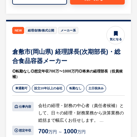
び増強検討
等
※詳細は面談時にお伝えします
NEW
経理/財務/株式公開
メーカー系
【HUREX求人担当コメント】
【この仕事の魅力・モノづくりの面白さ】
同社は、世界最高水準の技術力を誇る大手鉄
倉敷市(岡山県) 経理課長(次期部長)・総
鋼メーカーとして、自動車や建築、家電、エ
合食品容器メーカー
ネルギーなど多彩な産業を支える鉄鋼製品を
◎転勤なし◎想定年収700万〜1000万円◎将来の経理部長（役員候
製造しています。製造技術エンジニアは、製
補）
造ラインの能率・コスト改善や品質向上、新
商品の立ち上げなど、最先端の技術開発を主
車通勤可
設立10年以上の会社
転勤なし
土日祝休み
導する重要な役割を担います。自身のアイデ
アやデータ解析に基づく改善が製品のクオリ
会社の経理・財務の中心者（責任者候補）と
仕事内容
ティ向上や劇的なコスト削減に直結するた
して、日々の経理・財務業務から決算業務の
め、モノづくりにおける大きな手応えと貢献
総括まで幅広くお任せします。
度を直接実感できることが醍醐味です。
700
1000
想定年収
万円 ～
万円
【具体的には…】