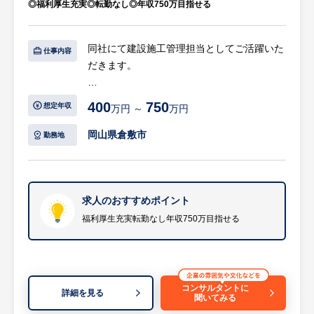
◎福利厚生充実◎転勤なし◎年収750万目指せる
す。
同社にて建設施工管理担当としてご活躍いた
仕事内容
だきます。
【具体的には…】
400
750
想定年収
万円 ～
万円
・施工管理業務全般：建築・土木工事におけ
る工程・安全・品質・原価の管理および協力
岡山県倉敷市
勤務地
会社の手配
・収益・コストの最適化：経営陣（財務・経
理）と連携し、徹底した原価意識に基づいた
現場の予算・資金管理
求人のおすすめポイント
・現場運営：社長の相談役である管理部門と
福利厚生充実転勤なし年収750万目指せる
一体となり、会社全体の利益最大化に貢献す
る施工管理
等
※詳細は面談時にお伝えします
コンサルタントに
詳細を見る
聞いてみる