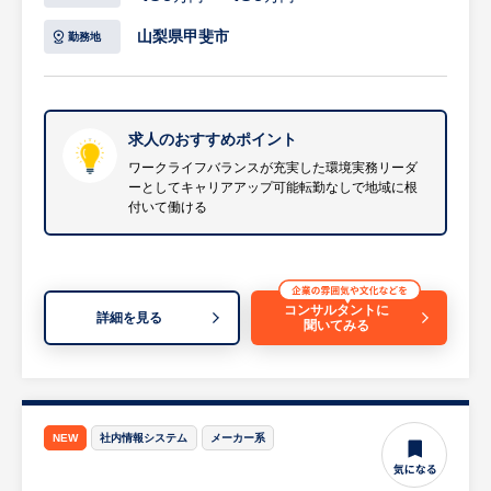
・転勤もないため、地元でワークライフバラ
・給与計算（給料奉行／人事奉行を使用、毎
ンスを大切にしながら長く働けます。
月10日支給）
山梨県甲斐市
勤務地
・社会保険手続き
◎未経験歓迎！手厚い研修とフォロー体制
・年末調整対応
・専門的な知識は入社後の研修やOJTを通じ
・採用、研修業務など（将来的なサブ業務と
てイチから習得可能です。
して）
求人のおすすめポイント
・いきなり一人で業務を任されることはな
等
ワークライフバランスが充実した環境実務リーダ
く、必ず先輩社員がフォローに入ります。
ーとしてキャリアアップ可能転勤なしで地域に根
※詳細は面談時にお伝えします
付いて働ける
・資格取得支援制度や各種研修制度があり、
未経験からでも着実にスキルアップできま
【HUREX求人担当コメント】
す。
◎ワークライフバランスが充実した環境
・月の平均残業時間は10時間程度と少なく、
コンサルタントに
詳細を見る
年間休日は122日（土日祝休み）です。
聞いてみる
・有給取得率も70%と高く、プライベートの
時間を大切にしながら働けます。
◎実務リーダーとしてキャリアアップ可能
NEW
社内情報システム
メーカー系
・給与計算をメインに、課長代理の右腕とし
て裁量を持って業務に取り組めます。