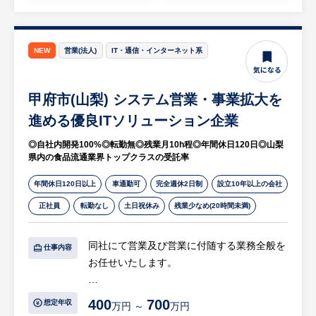
現状5名（マネージャー：1名、担当：4名）
ライベートを大切にできます。
・規定区間における高速通勤手当や一人
【HUREX求人担当コメント】
13,000円の子供手当、退職金制度など、手厚
NEW
営業(法人)
IT・通信・インターネット系
◎フレックス対応＆夜勤なしで抜群の働きや
い福利厚生で長期就業をサポートします。
すさ
・コアタイム（10:20～15:00）のフレックス
甲府市(山梨) システム営業・事業拡大を
タイム制導入により、柔軟な働き方が可能で
進める優良ITソリューション企業
す。
◎自社内開発100%◎転勤無◎残業月10h程◎年間休日120日◎山梨
・設備保全職でありながら交替勤務や夜勤が
県内の食品流通業界トップクラスの受託率
なく、身体への負担を抑えて長く活躍できま
す。
年間休日120日以上
車通勤可
完全週休2日制
設立10年以上の会社
・有給休暇は入社即日に11日付与され、社員
正社員
転勤なし
土日祝休み
残業少なめ(20時間未満)
の平均取得率は80％と非常に高い水準を誇り
ます。
同社にて営業及び営業に付随する業務全般を
仕事内容
お任せいたします。
◎上場企業グループ×新工場設立の成長性と
安定性
【具体的には…】
・上場グループの安定した経営基盤のもと
400
700
想定年収
万円 ～
万円
・システム営業（企画、提案、見積などシス
で、腰を据えて長期的なキャリアを築くこと