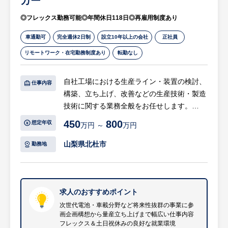
カー
充実させて就業いただけます。
◎フレックス勤務可能◎年間休日118日◎再雇用制度あり
・日本のインフラを支えており、創業90年を
超える老舗企業であり安定性があります。
車通勤可
完全週休2日制
設立10年以上の会社
正社員
リモートワーク・在宅勤務制度あり
転勤なし
自社工場における生産ライン・装置の検討、
仕事内容
構築、立ち上げ、改善などの生産技術・製造
技術に関する業務全般をお任せします。
450
800
想定年収
万円 ～
万円
【具体的には…】
・製品組立、生産・製造プロセスの設計や改
山梨県北杜市
勤務地
善、製造条件最適化検討
・装置のシーケンス・プログラム制御系の改
善
・電気制御系の回路改善
求人のおすすめポイント
・製品および生産ラインの工程設計
次世代電池・車載分野など将来性抜群の事業に参
画企画構想から量産立ち上げまで幅広い仕事内容
・CADを使用した生産に必要な治工具の設計
フレックス＆土日祝休みの良好な就業環境
・生産上のトラブルを関連部門と協業し解