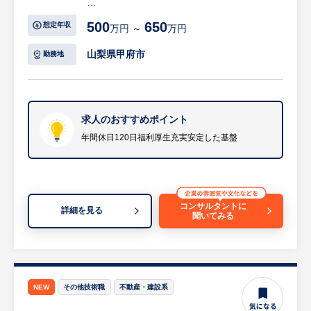
ログラミング経験があれば挑戦していただけ
【具体的には…】
500
650
想定年収
万円 ～
万円
ます。
・施工計画
・工程管理
山梨県甲府市
勤務地
・安全管理
・品質管理
・発注業務
・原価管理
求人のおすすめポイント
※メインはスーパーマーケットやコンビニな
年間休日120日福利厚生充実安定した基盤
どの冷凍冷蔵設備の施工管理となります。
※工期は3～4か月となり改修工事の場合は1
日から2週間ほどで終わるケースもございま
す。
コンサルタントに
詳細を見る
聞いてみる
等
※詳細は面談時にお伝えします
【HUREX求人担当コメント】
山梨県で冷凍・空調設備の設計施工から24時
NEW
その他技術職
不動産・建設系
間保守までを一括手掛ける地域密着型の総合