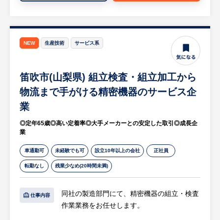
・店舗研修・・・店舗販売業務で社員との交
進していただくポジションです。
流を深め、コミュニケーション能力を身に着
経営陣と連携し、組織戦略および人材戦略を
ける。
支える人事制度の企画・設計を担っていただ
きます。
NEW
生産技術
サービス系
■一日の流れ：出勤 → システム運用状況のチ
ェック → 問い合わせの確認 → 各担当業務の
■優先度の高い業務（入社後の業務）
確認・推進・打合せ等
笛吹市(山梨県) 組立検査・組立加工から
・人事制度、報酬制度（等級・評価・報酬）
の企画、改定および運用改善
物流まで手がける精密機器のサービス企
【HUREX求人担当コメント】
・既存人事制度の理解、浸透、課題分析（デ
業
■魅力ポイント
ータ分析・ヒアリング・外部環境の調査等）
・第二創業期の変革フェーズに関われる
◎定年65歳◎高い定着率◎大手メーカーとの安定した取引◎成長企
・評価運用プロセスの見直し、効率化・標準
業
・裁量が大きく、提案が通りやすい環境
化の推進
・食品業界の中でも成長性の高い企業
■中長期テーマ
車通勤可
未経験でも可
設立10年以上の会社
正社員
・世界1000店舗以上の安定基盤
・経営方針に基づく制度改善案の企画立案・
転勤なし
残業少なめ(20時間未満)
・業種未経験歓迎
経営会議での説明
・各種手当・休暇制度充実
・管理職・従業員向けの制度説明資料の作成
・4年連続で基本給与アップを実現
同社の製造部門にて、精密機器の組立・検査
および説明会の実施
仕事内容
・4年連続年間休日数UP
作業業務をお任せします。
・従業員意識調査等の企画・実行、分析結果
・社員寮または住宅補助制度あり（引っ越し
に基づく改善提案