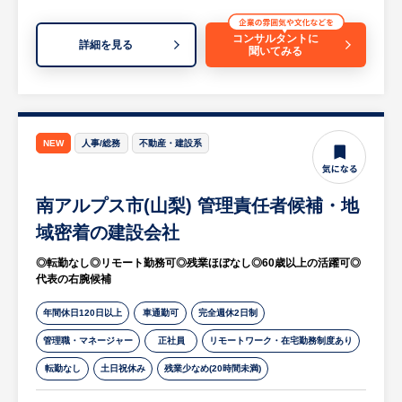
・4年連続年間休日数UP
ど）
・社員寮または住宅補助制度あり（引っ越し
・労務相談対応の統括（一次対応〜再発防止
コンサルタントに
詳細を見る
聞いてみる
手当あり）
策まで）
【実務詳細】
・労働基準法等の法令遵守に向けたリスク管
理、是正対応
NEW
人事/総務
不動産・建設系
・労務トラブル（休職・復職、問題社員対応
等）への対応・方針整理
南アルプス市(山梨) 管理責任者候補・地
・労務関連制度・運用ルールの見直し、改善
企画
域密着の建設会社
・既存メンバー（労務担当者）の業務整理・
◎転勤なし◎リモート勤務可◎残業ほぼなし◎60歳以上の活躍可◎
支援、体制構築
代表の右腕候補
・経営・人事責任者と連携した、労務ガバナ
ンスの強化推進
年間休日120日以上
車通勤可
完全週休2日制
管理職・マネージャー
正社員
リモートワーク・在宅勤務制度あり
◇ポイント
転勤なし
土日祝休み
残業少なめ(20時間未満)
・事業拡大フェーズにおける労務ガバナンス
強化を中核で担えるポジション