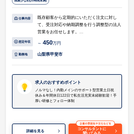
残業少なめ(20時間未満)
リアを築くことが出来る環境です。
・月7,000円（駐車場無料・水道代込）で住
既存顧客から定期的にいただく注文に対し
仕事内容
める独身寮や、手厚い家族手当など福利厚生
て、受注対応や納期調整を行う調整型の法人
が充実しています。
営業をお任せします。
飛び込み営業などの新規開拓やノルマはな
450
想定年収
～
万円
く、お客様と製造現場の“橋渡し役”としてご
活躍いただきます。
山梨県甲斐市
勤務地
【具体的には…】
・既存顧客からの注文受付（電話、メール、
受発注システム）
求人のおすすめポイント
・見積もり作成および社内システムでの受注
ノルマなし！内勤メインのサポート型営業土日祝
休み＆年間休日122日で私生活充実未経験歓迎！手
処理
厚い研修とフォロー体制
・生産管理や製造部門への展開、進捗確認
・納期に関する顧客との調整・折衝
※業務の7～8割は社内での内勤業務となりま
す。
コンサルタントに
詳細を見る
※数か月に1回ほど、県外のお客様先への訪
聞いてみる