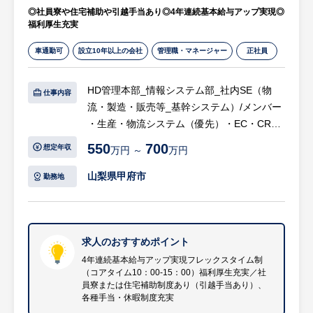
◎社員寮や住宅補助や引越手当あり◎4年連続基本給与アップ実現◎
キャリア形成が可能です。
福利厚生充実
車通勤可
設立10年以上の会社
管理職・マネージャー
正社員
HD管理本部_情報システム部_社内SE（物
仕事内容
流・製造・販売等_基幹システム）/メンバー
・生産・物流システム（優先）・EC・CRM
システム（優先）・海外システム（優先）・
550
700
想定年収
万円 ～
万円
バックオフィス・グループシステム
※配属部門・PJTは適性・能力・本人希望を
山梨県甲府市
勤務地
考慮した上で配属を予定しております。
【具体的には…】
・同社の事業を支える、基幹系・業務系シス
求人のおすすめポイント
テムの運用・保守・開発業務を担当していた
4年連続基本給与アップ実現フレックスタイム制
（コアタイム10：00-15：00）福利厚生充実／社
だきます。
員寮または住宅補助制度あり（引越手当あり）、
・工場スマート化や店舗DX推進や基幹シス
各種手当・休暇制度充実
テムの導入・リプレースなど、多岐にわたる