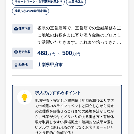
リモートワーク・在宅勤務制度あり
土日祝休み
残業少なめ(20時間未満)
各県の直営店等で、直営店での金融業務を主
仕事内容
に地域のお客さまに寄り添う金融のプロとし
て活躍いただきます。これまで培ってきた金
融知識や対人対応力を活かしながら、「会社
468
500
想定年収
万円 ～
万円
の顔」として 笑顔とまごころ を大切にした
ご提案を行うポジションです。
山梨県甲府市
勤務地
【具体的には…】
・貯金・送金など、各種金融商品の窓口業務
・お客さまのライフイベントに合わせた商
求人のおすすめポイント
品・サービス提案
地域密着 × 安定した将来像！初期配属後エリア内
での転勤のみライフイベントと両立しながら将来
・投資信託など資産運用に関するコンサルテ
の管理職を目指せるこれまでの経験を活かしなが
ィング業務（窓口・訪問）
ら、残業が少なくメリハリのある働き方・有給休
等
暇が取得しやすい職場風土！短期的な成果や厳し
いノルマに追われるのではなくお客さま一人ひと
りと長期的な信頼関係！