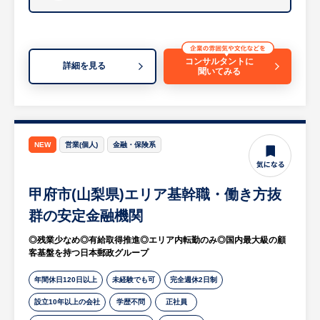
どの冷凍冷蔵設備の施工管理となります。
※工期は3～4か月となり改修工事の場合は1
日から2週間ほどで終わるケースもございま
す。
コンサルタントに
詳細を見る
聞いてみる
等
※詳細は面談時にお伝えします
【HUREX求人担当コメント】
山梨県で冷凍・空調設備の設計施工から24時
NEW
営業(個人)
金融・保険系
間保守までを一括手掛ける地域密着型の総合
設備会社で、特許取得の遠隔監視システムな
甲府市(山梨県)エリア基幹職・働き方抜
ど独自DX技術を活かした高い保守対応力と
いう特徴があり、脱フロンや電気代高騰に対
群の安定金融機関
応する省エネ提案で高い信頼を得ている点に
◎残業少なめ◎有給取得推進◎エリア内転勤のみ◎国内最大級の顧
魅力がある企業です。年間休日120日あり社
客基盤を持つ日本郵政グループ
員を大切にする風土が根付いているため福利
厚生が充実しているのも大きな特徴となる企
年間休日120日以上
未経験でも可
完全週休2日制
業になります。
設立10年以上の会社
学歴不問
正社員