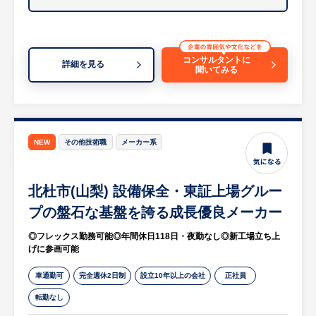
決、改善
・新工場およびライン増設等の生産ライン立
ち上げ（海外グループ企業の対応含む）
コンサルタントに
詳細を見る
等
聞いてみる
※詳細は面談時にお伝えします
【HUREX求人担当コメント】
◎次世代電池・車載分野など将来性抜群の事
NEW
その他技術職
メーカー系
業に参画
・リチウムイオン二次電池（LIB）や車載関
連ビジネスなど、急速に拡大する最先端の成
北杜市(山梨) 設備保全・東証上場グルー
長市場に携わることができます。
プの盤石な基盤を誇る成長優良メーカー
・新工場の立ち上げや海外グループ企業との
◎フレックス勤務可能◎年間休日118日・夜勤なし◎新工場立ち上
連携など、グローバルかつダイナミックな事
げに参画可能
業展開を肌で感じられる環境です。
・高い技術力を誇るメーカーで、今後のカー
車通勤可
完全週休2日制
設立10年以上の会社
正社員
ボンニュートラル社会を支える中核技術の開
転勤なし
発・発展に貢献できます。