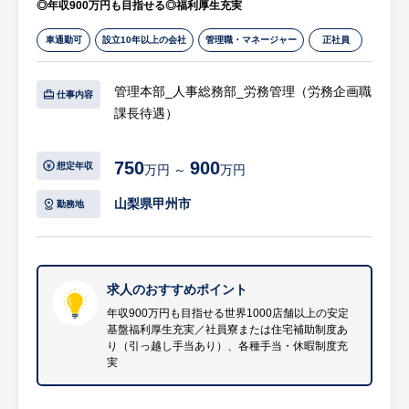
これまで兼務で対応していた制度企画領域
◎年収900万円も目指せる◎福利厚生充実
○20代・30代が中心の活気ある職場、早期の
を、専任組織として立ち上げるタイミング、
車通勤可
設立10年以上の会社
管理職・マネージャー
正社員
ステップアップも可能
役割定義・進め方づくりから関われるフェー
・入社後はOJTで丁寧にレクチャーします。
ズ
コツコツ・黙々と作業に集中できる環境で
4. 年齢に縛られず、経験を活かせる環境
管理本部_人事総務部_労務管理（労務企画職
仕事内容
す。
年齢不問（50代後半〜定年前後も歓迎）、こ
課長待遇）
・現場は若い世代が多く活気にあふれていま
れまで培った制度設計・運用経験を、腰を据
す。実力や意欲をしっかり評価する組織のた
えて発揮できる環境
【具体的には…】
750
900
想定年収
万円 ～
万円
め、若い方であれば入社3年程度で課長や係
労務領域におけるリスク管理・法令遵守・運
長といった役職へ昇格した実績もあり、上に
【HUREX求人担当コメント】
用体制の高度化を中心に、労務基盤の整備と
山梨県甲州市
勤務地
上がりやすい環境です。
■魅力ポイント
改善を主導していただくポジションです。
・課長1名（採用課長を担当されていた方が
○充実の福利厚生と高い定着率
本ポジションの入社が決まるまで対応）
・労務コンプライアンス全般の統括
・手作りの温かいご飯が食べられる社員食堂
・課員3名（人事制度・企画：1名、障がい者
・労働基準法・安全衛生法などの法令に基づ
求人のおすすめポイント
や、定期的な社内イベントがあり、部署の垣
雇用・特定技能業務：2名）
くコンプライアンス対応
年収900万円も目指せる世界1000店舗以上の安定
基盤福利厚生充実／社員寮または住宅補助制度あ
根を越えて仲が良いのが特徴。
・世界1000店舗以上の安定基盤
・法改正対応の企画・実行
り（引っ越し手当あり）、各種手当・休暇制度充
・社員の定着率も良く、定年65歳のため、長
・業種未経験歓迎
・労務監査および行政調査への対応統括
実
く腰を据えて働ける環境です。
・各種手当・休暇制度充実
・労務リスクの早期発見・是正対応
・4年連続で基本給与アップを実現
（勤怠逸脱、働き方の問題、業務量過多な