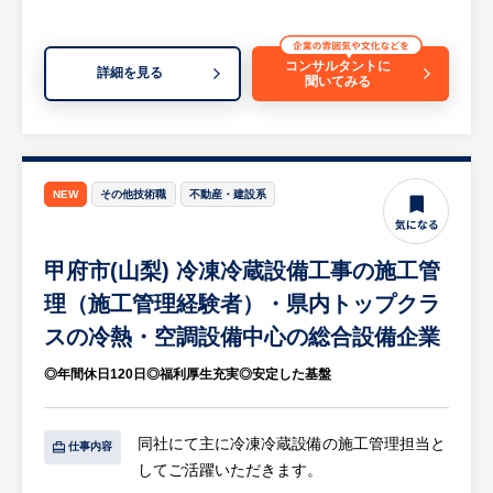
※工期は3～4か月となり改修工事の場合は1
有しながら落ち着いて開発業務に専念できま
日から2週間ほどで終わるケースもございま
す。
す。
コンサルタントに
詳細を見る
聞いてみる
等
○ ワークライフバランスとアットホームな風
※詳細は面談時にお伝えします
土
・平均残業時間は月15時間程度と少なめで
【HUREX求人担当コメント】
す。
山梨県で冷凍・空調設備の設計施工から24時
NEW
その他技術職
・「上司・部下関係なく意見が出しやすい」
不動産・建設系
間保守までを一括手掛ける地域密着型の総合
「悩み事なども親身になって会社がフォロー
設備会社で、特許取得の遠隔監視システムな
してくれる」といった中途入社者の声もあ
甲府市(山梨) 冷凍冷蔵設備工事の施工管
ど独自DX技術を活かした高い保守対応力と
り、風通しの良さが魅力です。
いう特徴があり、脱フロンや電気代高騰に対
理（施工管理経験者）・県内トップクラ
・転勤もないため、山梨の地で腰を据えて長
応する省エネ提案で高い信頼を得ている点に
期的にキャリアを築きたい方に最適な環境で
スの冷熱・空調設備中心の総合設備企業
魅力がある企業です。年間休日120日あり社
す。
◎年間休日120日◎福利厚生充実◎安定した基盤
員を大切にする風土が根付いているため福利
厚生が充実しているのも大きな特徴となる企
○ 未経験の言語でも安心の教育体制
業になります。
・入社後はOJTやeラーニングを通じてスキ
同社にて主に冷凍冷蔵設備の施工管理担当と
仕事内容
ルアップが可能。業務で使用する開発言語
してご活躍いただきます。
（VB.NET、C#）の実務経験がなくても、プ