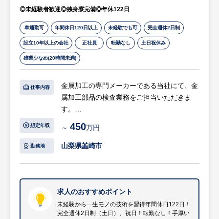
・4年連続年間休日数UP
◎未経験者歓迎◎独身寮完備◎年休122日
○経理・財務・金融機関対応
・社員寮または住宅補助制度あり（引っ越し
・経理伝票入力、出納管理、決算補助業務
手当あり）
車通勤可
年間休日120日以上
未経験でも可
完全週休2日制
・日々の資金繰り管理・資金繰り表の作成・
設立10年以上の会社
正社員
転勤なし
土日祝休み
調整
残業少なめ(20時間未満)
・融資や手続き等に伴う金融機関への窓口・
折衝対応
金属加工の専門メーカーである当社にて、金
仕事内容
※月1回、顧問会計事務所の担当者が来社さ
属加工部品の検査業務をご担当いただきま
れるため、専門的な相談や最終的なチェック
す。
を受けながら安心して業務を進められる環境
450
想定年収
～
万円
です。
【具体的には…】
等
・金属加工部品の寸法や品質の確認
山梨県韮崎市
勤務地
※詳細は面談時にお伝えします
・ノギスやマイクロメータなどの測定機器を
用いた検査
【HUREX求人担当コメント】
・3次元測定機やダイヤルゲージを用いた精
○代表の右腕となる「幹部候補」の重要ポジ
密測定機器の操作
求人のおすすめポイント
ション
・品質保証体制の維持および顧客対応のサポ
未経験から一生モノの技術を習得年間休日122日！
・現在は代表が現場と事務を兼任しています
完全週休2日制（土日）、祝日！転勤なし！手厚い
ート