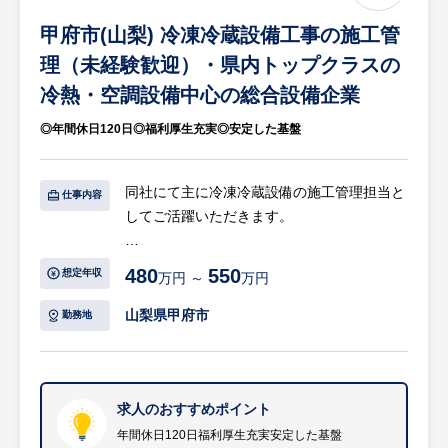
設備会社で、特許取得の遠隔監視システムな
甲府市(山梨) 冷凍冷蔵設備工事の施工管
ど独自DX技術を活かした高い保守対応力と
いう特徴があり、脱フロンや電気代高騰に対
理（未経験歓迎）・県内トップクラスの
応する省エネ提案で高い信頼を得ている点に
冷熱・空調設備中心の総合設備企業
魅力がある企業です。年間休日120日あり社
◎年間休日120日◎福利厚生充実◎安定した基盤
員を大切にする風土が根付いているため福利
厚生が充実しているのも大きな特徴となる企
業になります。
同社にて主に冷凍冷蔵設備の施工管理担当と
仕事内容
してご活躍いただきます。
【具体的には…】
480
550
想定年収
万円 ～
万円
・施工計画
・工程管理
山梨県甲府市
勤務地
・安全管理
・品質管理
・発注業務
・原価管理
求人のおすすめポイント
※メインはスーパーマーケットやコンビニな
年間休日120日福利厚生充実安定した基盤