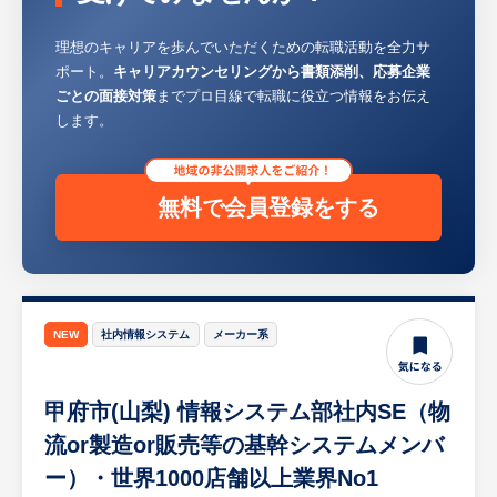
補佐 など
理想のキャリアを歩んでいただくための転職活動を全力サ
将来的には、エリア本部や貯金事務センター
ポート。
キャリアカウンセリングから書類添削、応募企業
など、現場経験を活かした多様なキャリアに
ごとの面接対策
までプロ目線で転職に役立つ情報をお伝え
広げていくことも可能です。
します。
※転勤に関して：初期配属先で活躍いただい
た後、将来的には採用エリア内での転勤可能
無料で会員登録をする
性あり。
※将来の管理者・役職者候補としてご活躍い
ただくことを期待しています。
【HUREX求人担当コメント】
NEW
社内情報システム
メーカー系
圧倒的な知名度と安定性を誇る同社だからこ
そ、残業が少なく有給休暇も取得しやすい、
甲府市(山梨) 情報システム部社内SE（物
ワークライフバランスの整った環境が実現し
ています。これまで培ってきた金融知識を活
流or製造or販売等の基幹システムメンバ
かしつつ、ご自身の生活を犠牲にすることな
ー）・世界1000店舗以上業界No1
く、ライフイベントと両立しながら長期的な