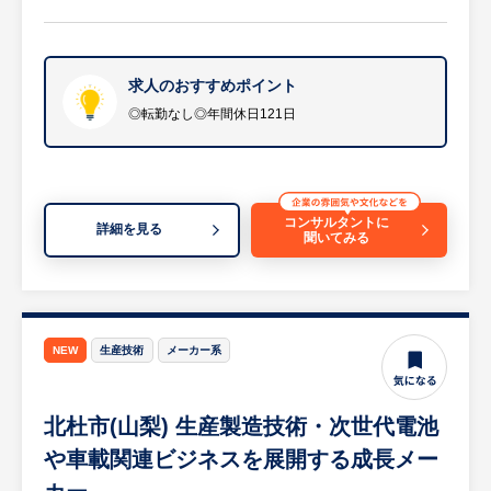
行っております。また、災害地での復旧作業
・新たな工場の盛り上げ役として、コアメン
にも積極的に協力しており、お客様に総合的
バーとなって活躍できる面白さがあります。
なソリューションを提供することを目指して
います。
求人のおすすめポイント
◎転勤なし◎年間休日121日
（業務詳細）
・定期的なお客様先訪問を通じた要望のヒア
リング及び対応
・「こんな資材がほしい」「すぐに燃料の手
コンサルタントに
詳細を見る
聞いてみる
配できる？」といったご相談への迅速な対応
・必要に応じて、自ら燃料入りのポリタンク
をお客様に届ける業務
・各お客様に対し、「燃料+建築資材」「燃
料+消耗品」など総合的な提案の実施
NEW
生産技術
メーカー系
※詳細は面談時にお伝えします
北杜市(山梨) 生産製造技術・次世代電池
【HUREX求人担当コメント】
・年間休日121日、完全週休2日制、残業月
や車載関連ビジネスを展開する成長メー
平均20～30時間でワークライフバランスを