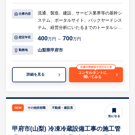
日）、平均残業15時間と、無理なく長期的に
手当も充実しています。
働きやすい労働環境です。
流通、製造、建設、サービス業界等の基幹シ
仕事内容
ステム、ポータルサイト、バックヤードシス
○ 意見が言いやすくフォローの手厚い社風
テム、経営分析にいたるまでのトータルシス
・中途入社者からは「上司部下関係なく意見
テム実現を担う同社にて、SEとしてシステ
が出しやすい」「悩み事など親身になって会
400
700
想定年収
万円 ～
万円
ム提案・設計・開発をお任せします。
社がフォローしてくれる」という声があがっ
顧客（流通業が主要顧客）・取引先・チーム
山梨県甲府市
勤務地
ています。
メンバーとコミュニケーションを取りながら
・少数精鋭の組織だからこそ役割が大きく、
プロジェクトを推進していただきます
自身の成長や貢献度を強く実感できます。
コンサルタントに
詳細を見る
聞いてみる
【具体的には…】
・自社パッケージソフトの顧客に合わせたカ
スタマイズ・改修業務（販売管理システムな
どが中心）
・システムの提案・要件定義・設計・開発
NEW
その他技術職
不動産・建設系
開発後の運用サポート・コンサルティング
甲府市(山梨) 冷凍冷蔵設備工事の施工管
【開発環境・プロジェクト構成】