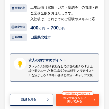
工場設備（電気・ガス・空調等）の管理・保
◎企画構想から量産立ち上げまで幅広い仕事
仕事内容
全業務全般をお任せします。
内容
入社後は、これまでのご経験やスキルに応じ
・製品や生産プロセスの設計から設備導入、
た業務からスタートいただき、無理なく力を
立ち上げ、改善まで、生産技術の最上流から
400
700
想定年収
万円 ～
万円
発揮しながら、将来的には新工場の立ち上げ
一貫して関与することが可能です。
フェーズにもご参画いただけます。
・PLCやラダー制御、電気回路の改善、機械
山梨県北杜市
勤務地
系CADでの治工具設計など、モノづくりの幅
【具体的には…】
広い知識を実務で活かせます。
・工場内動力設備や施設の保全業務
・3名の増員募集のため同時期に入社する仲
・法令に基づく定期点検、官公庁への報告業
求人のおすすめポイント
間がおり、チームで協力しながら工程設計や
務
トラブル解決に挑めます。
フレックス対応＆夜勤なしで抜群の働きやすさ上
場企業グループ×新工場設立の成長性と安定性スキ
・省エネ活動の推進や改善提案
ルを活かせる！手厚い評価と生活・キャリア支援
・将来的には新工場の立ち上げフェーズへの
◎フレックス＆土日祝休みの良好な就業環境
参画
・コアタイム（10:20～15:00）を設けたフレ
等
ックスタイム制を導入しており、業務の進捗
※詳細は面談時にお伝えします
に応じた柔軟な働き方が可能です。
コンサルタントに
詳細を見る
・完全土日祝休みで年間休日は118日、年次
聞いてみる
【組織構成】
有給休暇は【入社即日】に付与されるなどプ