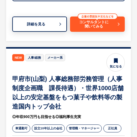
プロジェクトに関わることができます。
※開発業務においては、実装は外部ベンダー
が行うため、主に要件定義・仕様設計・進捗
コンサルタントに
詳細を見る
聞いてみる
管理・品質確認などの上流工程を担います。
現場業務を深く理解し、業務改善の視点でシ
ステムを導くことが求められます。
・各種システムの企画・要件定義・導入・開
NEW
人事/総務
メーカー系
発・運用保守
・スマートファクトリーや店舗DX化に向け
甲府市(山梨) 人事総務部労務管理（人事
たシステム開発・推進
・調達～製造～出荷までの各種基幹システム
制度企画職 課長待遇）・世界1000店舗
の構築・導入・リプレース推進
以上の安定基盤をもつ菓子や飲料等の製
・各種システムの業務支援（運用状況のモニ
造国内トップ会社
タリング・問い合わせ対応・障害対応・改善
提案
◎年収900万円も目指せる◎福利厚生充実
・ユーザーとベンダーの橋渡し（不具合発生
車通勤可
設立10年以上の会社
管理職・マネージャー
正社員
時の原因特定・対応依頼）