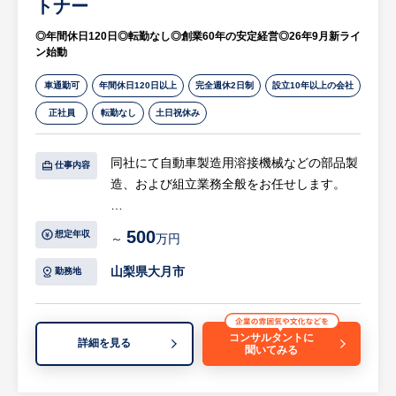
トナー
◎年間休日120日◎転勤なし◎創業60年の安定経営◎26年9月新ライ
ン始動
車通勤可
年間休日120日以上
完全週休2日制
設立10年以上の会社
正社員
転勤なし
土日祝休み
同社にて自動車製造用溶接機械などの部品製
仕事内容
造、および組立業務全般をお任せします。
【具体的には…】
500
想定年収
～
万円
・材料の仕入れから、加工、研磨、検査、仕
上げ、塗装（メッキ）にいたる一連の製造工
山梨県大月市
勤務地
程
・2026年9月より新たにスタートする、製品
の組み立てラインにおける組立対応
コンサルタントに
詳細を見る
聞いてみる
・その他、工場内での生産管理や品質チェッ
クに関わる付随業務
※少数精鋭の技術者たちが集まる工場のた