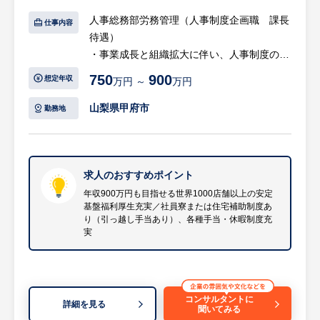
■主な業務システム（一例）
人事総務部労務管理（人事制度企画職 課長
仕事内容
生産管理システム・物流管理システム・店舗
待遇）
情報管理システム・顧客管理システム・EC
・事業成長と組織拡大に伴い、人事制度の高
通販システム・受注予測システム・勤怠管
度化・再整理が求められるフェーズを迎えて
750
900
想定年収
万円 ～
万円
理・給与・会計・経費管理システム・グルー
います。評価・報酬制度を中心とした各種制
プ会社の各種システム（予約管理・ゴルフ
度を全体最適の視点で整理・改善し、持続的
山梨県甲府市
勤務地
場）
な成長を支える人事基盤を構築するため、制
度企画を専門的に担う体制強化を進めていま
■入社後の流れ：横浜配属の場合1～2ヶ月程
す。
度山梨本社にて研修を実施
求人のおすすめポイント
その後も横浜配属の場合は月に1～2回本社会
【具体的には…】
年収900万円も目指せる世界1000店舗以上の安定
議の為、出張が発生します。
基盤福利厚生充実／社員寮または住宅補助制度あ
■業務概要
り（引っ越し手当あり）、各種手当・休暇制度充
人事部門の中核人材として、当社の中長期的
実
◎製造～販売までの一貫した業務知識を現場
な成長基盤を支える人事制度全般の企画・設
で学んだ上、部門配属後はOJTにて複数のプ
計・運用を主導いただきます。
ロジェクトを経験していただきます。
・製造ライン研修・・・現場業務を体験し、
・現行制度の課題抽出から制度設計、社内浸
コンサルタントに
詳細を見る
事業理解を深めます。
聞いてみる
透、運用改善まで、全社的視点で一貫して推