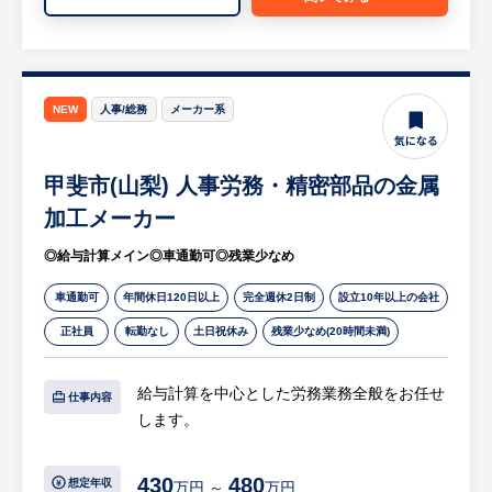
問出張が発生します。（国内のみ）
等
※詳細は面談時にお伝えします
NEW
人事/総務
メーカー系
【HUREX求人担当コメント】
◎ノルマなし！内勤メインのサポート型営業
・飛び込み営業などの新規開拓や数字ノルマ
甲斐市(山梨) 人事労務・精密部品の金属
は一切ありません。
加工メーカー
・業務の7〜8割が社内業務となり、一人あた
◎給与計算メイン◎車通勤可◎残業少なめ
りの担当社数も数社程度です。
・受注生産のため、無理な売り込みをするこ
車通勤可
年間休日120日以上
完全週休2日制
設立10年以上の会社
となくお客様とじっくり向き合えます。
正社員
転勤なし
土日祝休み
残業少なめ(20時間未満)
◎土日祝休み＆年間休日122日で私生活充実
・完全週休2日制（土日祝日休み）で、しっ
給与計算を中心とした労務業務全般をお任せ
仕事内容
かりとお休みを取ることができます。
します。
・GWや夏季、年末年始などの長期休暇も完
備されています。
【具体的には…】
430
480
想定年収
万円 ～
万円