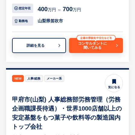
手当あり）
【具体的には…】
・関連する規程・ルールの整備および関係部
400
700
想定年収
万円 ～
万円
・ドライバーなどの工具を使用した製品の組
署との調整
み立て
・タレントマネジメント領域の企画・推進
山梨県笛吹市
勤務地
・目視や専用器具による製品の検査
など
等
※詳細は面談時にお伝えします
◇ポイント
コンサルタントに
詳細を見る
聞いてみる
1. 人事制度全体を俯瞰し、再設計できるポジ
【HUREX担当コメント】
ション
○大手メーカーとの取引×新工場新設による高
評価・報酬を中心とした人事制度を全体最適
い成長性
の視点で整理・高度化、部分改修ではなく、
・主要取引先には日本を代表する大手企業を
制度の考え方・構造から見直せる裁量の大き
NEW
人事/総務
メーカー系
擁しており、受注が右肩上がりに増加してい
さ
るため、極めて強固で安定した事業基盤があ
2. ガバナンス強化を担う中核人材としての役
甲府市(山梨) 人事総務部労務管理（労務
ります。
割
・業績好調に伴い、現在はさらなる増産と供
事業成長フェーズにおける人事ガバナンスの
企画職課長待遇）・世界1000店舗以上の
給体制の強化に向けて新工場の建設・設立を
基盤づくりを担う。経営・人事責任者に近い
安定基盤をもつ菓子や飲料等の製造国内
予定。今後もさらなる事業拡大が見込まれる
立ち位置で、制度企画をリードできる
トップ会社
成長企業です。
3. 専任体制立ち上げフェーズへの参画