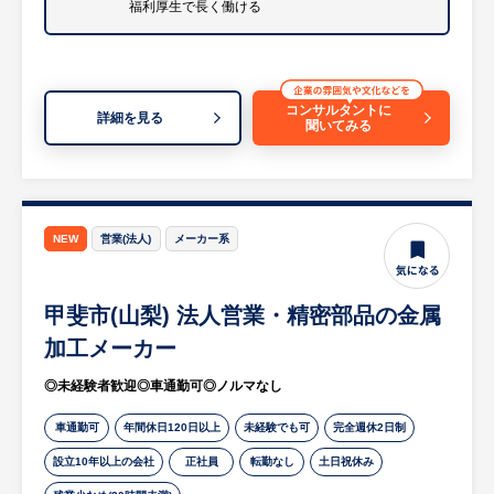
福利厚生で長く働ける
が、今回の採用により事務部門を丸ごと刷
等
新・強化していく方針です。これまでの経験
※詳細は面談時にお伝えします
を活かし、裁量を持って組織づくりに貢献で
きる非常にやりがいの大きなポジションで
【HUREX求人担当コメント】
コンサルタントに
す。
詳細を見る
◎未経験から一生モノの技術を習得
聞いてみる
・入社後に充実した研修やOJTがあり、基礎
○地域に根差した安定勤務
からしっかり学べる環境が整っています。
・山梨県南アルプス市での勤務となり、転勤
・手に職を付けたい、専門的な技術を身につ
はありません。地元で腰を据えて、会社の成
けたい方に最適なポジションです。
NEW
営業(法人)
メーカー系
長とともに長く活躍していきたい方を歓迎し
ます。
◎年間休日122日！完全週休2日制（土
日）、祝日！
甲斐市(山梨) 法人営業・精密部品の金属
・日勤のみの勤務で夜勤が発生しないため、
加工メーカー
生活リズムを整えて働けます。
◎未経験者歓迎◎車通勤可◎ノルマなし
・土日休みでプライベートの時間も大切にし
ながら、ワークライフバランスを保てます。
車通勤可
年間休日120日以上
未経験でも可
完全週休2日制
設立10年以上の会社
正社員
転勤なし
土日祝休み
◎転勤なし！手厚い福利厚生で長く働ける
・山梨県韮崎市で腰を据えて、長期的にキャ