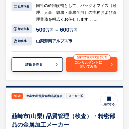
同社の幹部候補として、バックオフィス（経
・労働時間管理・法令対応・労務トラブル対
仕事内容
理、人事、総務・事務全般）の実務および管
応を軸に、リスク管理・運用体制の高度化を
理業務を幅広くお任せします 。
主導できる
・属人化・兼務状態の労務体制を整理し、仕
500
600
想定年収
万円 ～
万円
【具体的には…】
組み・ルール・体制を整えていくフェーズに
○総務・一般事務
参画できる
山梨県南アルプス市
勤務地
・契約書や各種申請書類の作成・管理などの
・労務の「対応役」ではなく、制度改善・再
事務全般
発防止・体制構築まで踏み込める裁量の大き
・総務関係の手続き全般、その他バックオフ
さ
コンサルタントに
詳細を見る
聞いてみる
ィスに関わる全般業務
・経営・人事責任者と連携し経営視点で労務
・電話対応、来客対応
課題を整理・推進できる立ち位置
○人事・労務管理
【HUREX求人担当コメント】
・社員の給与計算業務
■魅力ポイント
NEW
生産管理/品質管理/品質保証
メーカー系
・厚生年金事務所などの行政機関への赴き各
・世界1000店舗以上の安定基盤
種手続き
・業種未経験歓迎
韮崎市(山梨) 品質管理（検査）・精密部
・社会保険手続き、雇用保険等の各種労務管
・各種手当・休暇制度充実
理
・4年連続で基本給与アップを実現
品の金属加工メーカー