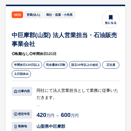
め、わからないことは基礎から丁寧に指導・
サポートいたします。
NEW
営業(法人)
商社・流通・小売系
等
※詳細は面談時にお伝えします
中巨摩郡(山梨) 法人営業担当・石油販売
【HUREX求人担当コメント】
事業会社
○創業60年以上の安定経営×事業継承も安心
◎転勤なし◎年間休日121日
の老舗企業
・昭和35年の創業以来、技術と信頼を基盤に
年間休日120日以上
完全週休2日制
設立10年以上の会社
正社員
強固な事業基盤を築いてきた企業です。
土日祝休み
・次世代への継承体制もすでに整っており、
将来にわたって長く安心してキャリアを築け
同社にて法人営業担当として業務に従事いた
る環境が魅力です。
仕事内容
だきます。
○新ラインの立ち上げに携わるやりがい
【具体的には…】
・2026年9月から新たに製品全体の組立を行
420
600
想定年収
万円 ～
万円
同社は建設現場やプラント工場、イベント会
う予定をしており、会社が大きく進化するタ
場などにおける重機や電気使用のサポートを
イミングです。
山梨県中巨摩郡
勤務地