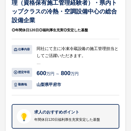
・使用言語：VB.NET、C#（画像のデザイン
理（資格保有施工管理経験者）・県内ト
がやりやすいため）
ップクラスの冷熱・空調設備中心の総合
・プロジェクト体制：3～4人体制で進行（期
設備企業
間は3ヶ月～半年程度）
・開発スタイル：自社内開発100%（客先常
◎年間休日120日◎福利厚生充実◎安定した基盤
駐・出向なし）
等
同社にて主に冷凍冷蔵設備の施工管理担当と
※詳細は面談時にお伝えします
仕事内容
してご活躍いただきます。
【HUREX求人担当コメント】
【具体的には…】
○ 山梨県内トップクラスのシェア×100%自社
600
800
想定年収
万円 ～
万円
・施工計画
内開発で事業拡大中
・工程管理
山梨県甲府市
・食品流通業界をはじめとする受託率におい
勤務地
・安全管理
て県内トップクラスの実績を持つITソリュー
・品質管理
ション企業です。
・発注業務
・神奈川支店の展開や2026年3月の新自社ビ
・原価管理
求人のおすすめポイント
ル移転など、着実に成長・拡大を続けていま
※メインはスーパーマーケットやコンビニな
年間休日120日福利厚生充実安定した基盤
す。
どの冷凍冷蔵設備の施工管理となります。
・常駐や出向業務は一切なく、社内で情報共