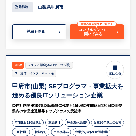
テム提案に関する営業）
ができます。
山梨県甲府市
勤務地
・システム導入に伴う機器販売等（サーバ
・新工場の設立が進んでおり、将来的には新
ー、PC、周辺機器その他）
工場立ち上げという貴重なフェーズに携わる
等
チャンスがあります。
コンサルタントに
詳細を見る
聞いてみる
※詳細は面談時にお伝えします
・工場の“要”を支える重要なポジションとし
て、自身の成果と会社の成長をダイレクトに
【HUREX求人担当コメント】
実感できます。
○ 山梨県内トップクラスのシェア×事業拡大
中
◎スキルを活かせる！手厚い評価と生活・キ
NEW
システム開発(Web/オープン系)
・食品流通業界をはじめとする受託率におい
ャリア支援
IT・通信・インターネット系
て県内トップクラスの実績を持つITソリュー
・これまでの経験をしっかりと評価し、スキ
甲府市(山梨) SEプログラマ・事業拡大を
ション企業です。
ルに応じた業務からスムーズにスタートでき
・神奈川支店の展開や2026年3月の新自社ビ
ます。
進める優良ITソリューション企業
ル移転など、着実に成長・拡大を続けていま
・電気工事士や電気主任技術者、ボイラー技
◎自社内開発100%◎転勤無◎残業月15h程◎年間休日120日◎山梨
す。
士など、お持ちの専門資格を存分に活かせる
県内の食品流通業界トップクラスの受託率
環境です。
○ ワークライフバランスを保てる環境
年間休日120日以上
・U・Iターン支援（引越費用最大20万円支
車通勤可
完全週休2日制
設立10年以上の会社
・転勤なし、土日祝休み（年間休日120
給）や高速通勤手当、家族手当など生活面の
正社員
転勤なし
土日祝休み
残業少なめ(20時間未満)