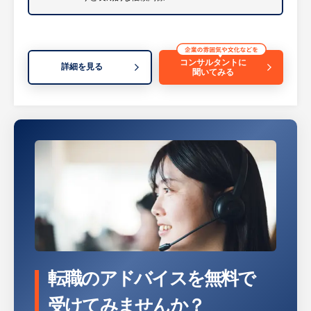
【同社の魅力】
約1億2000万の口座を有する国内トップクラ
スの安定基盤のもと、全国転勤なしで地域に
根ざしたキャリアを築けます。短期的な成果
コンサルタントに
詳細を見る
に追われず、郵便局という身近なインフラを
聞いてみる
通じて、老若男女問わず幅広いお客さまと長
期的な信頼関係を構築できるのが最大の魅力
です。
【入社後のキャリア】
・法人・事業所を訪問し、業務効率化・コス
ト削減に向けたサービス提案
・提携住宅ローン商品のご提案・サポート
・貯金事務センターでの専門業務
└ AIを活用した相続関連業務、各種申込み
の審査 等
・支社機能を持つエリア本部での企画・管理
転職のアドバイスを無料で
業務
受けてみませんか？
└ 店舗運営支援、業務改善、マネジメント