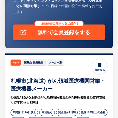
ポート。
キャリアカウンセリングから書類添削、応募企業
考えています。
ごとの面接対策
までプロ目線で転職に役立つ情報をお伝え
します。
無料で会員登録をする
NEW
医薬品/医療機器
メーカー系
札幌市(北海道) がん領域医療機関営業・
医療機器メーカー
◎米NASDAQ上場◎がん治療特許製品◎MR経験者歓迎◎直行直帰
可◎年間休日120日
年間休日120日以上
車通勤可
完全週休2日制
設立10年以上の会社