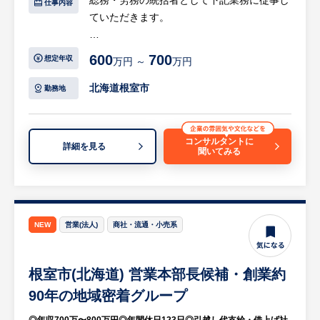
総務・労務の統括者として下記業務に従事し
仕事内容
ていただきます。
【具体的には…】
600
700
想定年収
万円 ～
万円
・労務管理全般
・財務を含む数値管理全般
北海道根室市
勤務地
・社労士等の社外対応全般
等
※詳細は面談時にお伝えします
コンサルタントに
詳細を見る
聞いてみる
【HUREX求人担当コメント】
太平洋とオホーツク海に面した根室市は、北
方海域の豊かな水産資源を背景に、古くから
北方漁業の基地として発展してきた水産都市
NEW
営業(法人)
商社・流通・小売系
です。
夏は涼しく、冬は寒いですが、降雪量は北海
根室市(北海道) 営業本部長候補・創業約
道の中でも比較的少ない地域です。
住まいと生活機能（交通・商業/医療施設
90年の地域密着グループ
等）が近接している、コンパクトシティであ