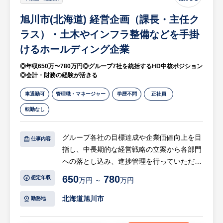
配電盤・分電盤やガラスFRP製の建設関連製
旭川市(北海道) 経営企画（課長・主任ク
品、無停電電源設備など、
自社の開発能力を活かした製品群をお客様の
ラス）・土木やインフラ整備などを手掛
ニーズに合わせて提案していただきます。
けるホールディング企業
（３）雷害対策コンサル営業
◎年収650万〜780万円◎グループ7社を統括するHD中核ポジション
ネットワーク社会において、落雷は甚大な被
◎会計・財務の経験が活きる
害をもたらすものになってきています。
この被害を最小限に抑えるための雷保護シス
車通勤可
管理職・マネージャー
学歴不問
正社員
テムを提案していただきます。
転勤なし
【具体的には】
グループ各社の目標達成や企業価値向上を目
①クライアント企業の新規開拓
仕事内容
指し、中長期的な経営戦略の立案から各部門
②新規性の高い製品の詳細プレゼンテーショ
への落とし込み、進捗管理を行っていただき
ンおよび認知拡大活動
ます。
③クライアントに対するソリューション提案
650
780
想定年収
万円 ～
万円
④提案・契約後のフォロー
【具体的には…】
北海道旭川市
勤務地
・グループ戦略の立案
※2026年度中に札幌市内に拠点を構える予
・経営計画の進捗管理・改善
定です。