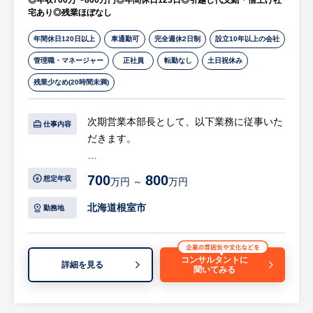
◎年収700万〜800万円◎年間休日123日◎引越し代支給・借上げ社
ることも特徴で、通勤、子供の送り迎えなど
宅あり◎残業ほぼなし
もしやすく、とても住みやすい生活環境で
す。
年間休日120日以上
車通勤可
完全週休2日制
設立10年以上の会社
管理職・マネージャー
正社員
転勤なし
土日祝休み
残業少なめ(20時間未満)
次期営業本部長として、以下業務に従事いた
仕事内容
だきます。
【具体的には…】
700
800
想定年収
万円 ～
万円
・原油価格や為替価格推移の把握及びキャッ
チアップ
北海道根室市
勤務地
・石油事業における石油の仕入れ業務
・販売価格の調整（価格リーダーとの調整、
組合への出席による価格決めなど）
コンサルタントに
詳細を見る
聞いてみる
・各種補助金や助成金、激変緩和措置等への
対応
等