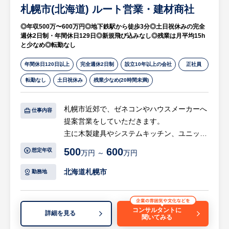
札幌市(北海道) ルート営業・建材商社
等
※詳細は面談時にお伝えします
◎年収500万〜600万円◎地下鉄駅から徒歩3分◎土日祝休みの完全
週休2日制・年間休日129日◎新規飛び込みなし◎残業は月平均15h
と少なめ◎転勤なし
【HUREX求人担当コメント】
同システムを共同で開発している、道外企業
年間休日120日以上
完全週休2日制
設立10年以上の会社
正社員
2社と連携しながら業務を行っていただきま
転勤なし
土日祝休み
残業少なめ(20時間未満)
す。
札幌市近郊で、ゼネコンやハウスメーカーへ
仕事内容
提案営業をしていただきます。
主に木製建具やシステムキッチン、ユニット
バスなど、住宅関連機器の営業です。
500
600
想定年収
万円 ～
万円
【具体的には…】
北海道札幌市
勤務地
・札幌市近郊で、ゼネコンやハウスメーカー
への提案営業
等
コンサルタントに
詳細を見る
聞いてみる
※詳細は面談時にお伝えします