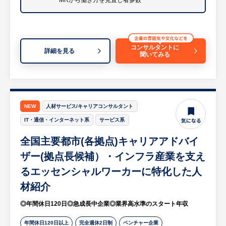
MRから働き方を見直し者多数
・治療開始時における機器の手配、医療機関
や社内各部署との調整
等
※詳細はご面談時にお伝えします。
コンサルタントに
詳細を見る
聞いてみる
【HUREX企業担当より】
・主に大学病院や基幹病院の医師や医療従事
者に対して、情報提供という形で当社製製品
が適正に使用されるよう活動を行います。治
NEW
人材サービス/キャリアコンサルタント
療方針を確認しながら、製品の情報提供と患
IT・通信・インターネット系
サービス系
者状態に合わせた提案活動を行います。また
製品の処方時には施設との契約締結を行いま
全国主要都市(各拠点)キャリアアドバイ
す。
ザー(拠点長候補）・インフラ産業を支え
※宿泊を伴う国内出張あり。日本全国の大学
るエッセンシャルワーカーに特化した人
病院・基幹病院および学会等への出張があり
材紹介
ます。
・担当製品である「オプチューン
◎年間休日120日◎急成長中企業◎業界高水準のスタート年収
（Optune）」は、特定の悪性腫瘍（脳腫瘍
の膠芽腫や非小細胞肺がんなどの固形癌）の
年間休日120日以上
完全週休2日制
ベンチャー企業