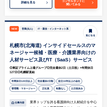
・事例の型化：
コンサルタントに
詳細を見る
聞いてみる
顧客との関係性構築の仕組み化、営業人材の
現場で生まれた有効なプロンプトや活用事
育成や研修を主とするイネーブルメントを推
例を収集・整理し、他部門でも展開できる仕
進
組みを作ります 。
・データ活用と改善： 顧客開拓の自動化ツ
・リテラシー向上施策：
ールを活用したデータ分析と改善提案
社内向けの勉強会やガイドライン作成を通
NEW
営業(法人)
IT・通信・インターネット系
等
じ、組織全体のAI活用スキルの底上げを支援
※詳細は面談時にお伝えします
します 。
札幌市(北海道) インサイドセールスのマ
等
【HUREX求人担当コメント】
ネージャー候補・医療・介護業界向けの
※詳細は面談時にお伝えします
その他、事業拡張に伴う実務や部署間連携
人材サービス及びIT（SaaS）サービス
等、幅広い業務推進を柔軟にお任せすること
【やりがい】
◎東証プライム上場グループ◎完全週休2日（土日祝）×年間休日
を想定しております。
・単なるツールの導入担当ではなく、AIを実
127日◎札幌駅直結
務にどう組み込むかを自ら考え、プロジェク
【業務の魅力】
トの推進リーダーとして現場の変化を直接作
年間休日120日以上
完全週休2日制
設立10年以上の会社
・複数サービスを横断した施策の立案：複数
り出せるポジションです 。
管理職・マネージャー
正社員
転勤なし
土日祝休み
サービスを展開する事業基盤を活かし、単一
・首都圏に集中しがちな「AIを活用した全社
商材の販促にとどまらず大規模なマーケティ
BPR」という難易度・市場価値ともに高いプ
業界トップを誇る看護師向け人材紹介を中心
ング戦略に挑戦できます。
仕事内容
ロジェクトを、札幌拠点にしながら経験でき