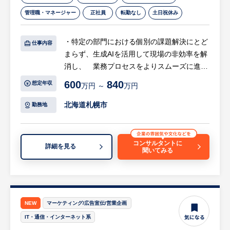
定的に案件依頼があるため、受注後の見積対
管理職・マネージャー
正社員
転勤なし
土日祝休み
応・納品調整・施工管理といった進行業務が
メインです。
・特定の部門における個別の課題解決にとど
仕事内容
まらず、生成AIを活用して現場の非効率を解
消し、 業務プロセスをよりスムーズに進化
させるプロジェクトマネジメントを主導して
600
840
想定年収
万円 ～
万円
いただきます。
・既存の業務を少し楽にするためのIT化では
北海道札幌市
勤務地
なく、AIを活用して業務効率化を加速させ、
機能子会社としての価値を最大化するポジシ
ョンです。
コンサルタントに
詳細を見る
聞いてみる
・札幌を拠点としながらも、全社横断的なプ
ロジェクトの推進メンバーとして、首都圏の
最新技術トレンドと同水準の事業価値を生み
出す、非常にやりがいのある業務に携わって
いただけます。
NEW
マーケティング/広告宣伝/営業企画
IT・通信・インターネット系
【具体的には…】