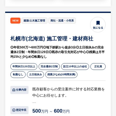
【HUREX求人担当コメント】
新規の飛び込み営業ではなく、昔からのお付
き合いのお客様がほとんどです。
NEW
建築/土木施工管理
商社・流通・小売系
札幌近郊エリアにおいて、木製建具やシステ
ムキッチン、ユニットバス、洗面化粧台など
札幌市(北海道) 施工管理・建材商社
の住宅設備機器を取り扱い、賃貸マンション
を中心とした建築案件の施工に携わっていま
◎年収500万〜600万円◎地下鉄駅から徒歩3分◎土日祝休みの完全
す。
週休2日制・年間休日129日◎既存の取引先対応が中心◎残業は月平
均15hと少なめ◎転勤なし
年間休日120日以上
完全週休2日制
設立10年以上の会社
正社員
転勤なし
土日祝休み
残業少なめ(20時間未満)
既存顧客からの受注案件に対する対応業務を
仕事内容
中心にお任せします。
【具体的には…】
500
600
想定年収
万円 ～
万円
・既存取引先（ゼネコン・建築業者）からの