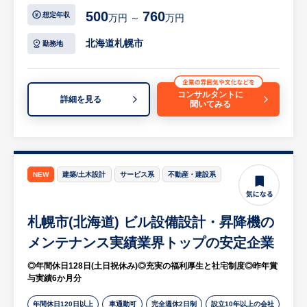
4．日程調整・選考対策
スト管理・試験調整取りまとめを行っていた
500
760
想定年収
万円 ～
万円
5．入社までのフォロー
だきます。
北海道札幌市
勤務地
■拠点長の役割
【具体的には…】
大きく、以下の3つのミッションを担ってい
・見積り査定
ただきます。
・工程管理
コンサルタントに
詳細を見る
・プレイヤーとして、拠点内売上実績を生む
聞いてみる
・コスト管理
・マネジメントとして、組織メンバーの育成
・試験調整取りまとめ
をおこない拠点全体の売上拡大
※設備知見が浅い方は、まずは新設の案件を
・拠点長として採用に関わり、組織拡大
お任せして、全体の工程を習得しながらスキ
ルアップいただける環境です。慣れてきた
NEW
建築/土木設計
サービス系
不動産・建設系
拠点立ち上げを行うので、採用や組織作りな
ら、既設もお任せしながら担当する案件の幅
ど、希少な経験をすることができます。新規
を広げていただけます。
の拠点なので、過去のしがらみがなく、成果
札幌市(北海道) ビル設備設計・昇降機の
に集中して業務ができる環境です。
【企業の魅力】
メンテナンス実績業界トップの安定企業
・圧倒的な安定基盤と実績：大手企業グルー
◎年間休日128日(土日祝休み)◎充実の福利厚生と社宅制度◎昨年賞
※詳細は面談時にお伝えします
プの中核を担い、昇降機の国内保守・管理台
与実績6か月分
数でトップクラスのシェアを誇る業界のリー
ディングカンパニーです。
年間休日120日以上
車通勤可
完全週休2日制
設立10年以上の会社