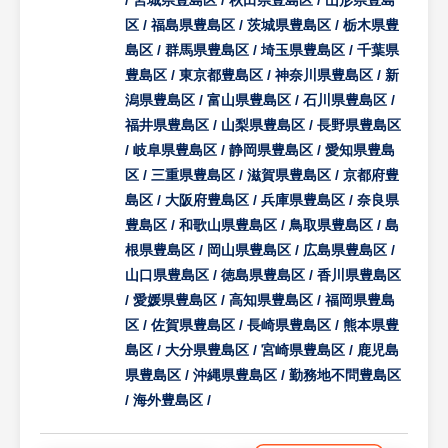
/ 宮城県豊島区 / 秋田県豊島区 / 山形県豊島
直結する環境です。
す。
区 / 福島県豊島区 / 茨城県豊島区 / 栃木県豊
・長期的なキャリア形成が可能：アットホー
※主な依頼主は、建築家、中小デベロッパ
島区 / 群馬県豊島区 / 埼玉県豊島区 / 千葉県
ムで相談しやすい社風のもと、現場での裁量
ー、中小ゼネコンです。
豊島区 / 東京都豊島区 / 神奈川県豊島区 / 新
を持って働きながら、長く安心してキャリア
等
潟県豊島区 / 富山県豊島区 / 石川県豊島区 /
を築いていくことができます。
※詳細は面談時にお伝えします
福井県豊島区 / 山梨県豊島区 / 長野県豊島区
/ 岐阜県豊島区 / 静岡県豊島区 / 愛知県豊島
※詳細は面談時にお伝えします。
【HUREX求人担当コメント】
区 / 三重県豊島区 / 滋賀県豊島区 / 京都府豊
○高度な技術力と研究開発環境
島区 / 大阪府豊島区 / 兵庫県豊島区 / 奈良県
・早稲田大学などの研究機関と連携し、建築
豊島区 / 和歌山県豊島区 / 鳥取県豊島区 / 島
構造・環境・工法・材料に関する先端的な研
根県豊島区 / 岡山県豊島区 / 広島県豊島区 /
究開発を実施しています。
山口県豊島区 / 徳島県豊島区 / 香川県豊島区
・自社内に構造実験室を保有し、3トン動的
/ 愛媛県豊島区 / 高知県豊島区 / 福岡県豊島
アクチュエータや10トン圧縮ジャッキといっ
区 / 佐賀県豊島区 / 長崎県豊島区 / 熊本県豊
た実験設備を完備しています。
島区 / 大分県豊島区 / 宮崎県豊島区 / 鹿児島
県豊島区 / 沖縄県豊島区 / 勤務地不問豊島区
○働きやすい就業環境
/ 海外豊島区 /
・年間休日123日以上／残業月20時間程度
と、ワークライフバランスに配慮された労働