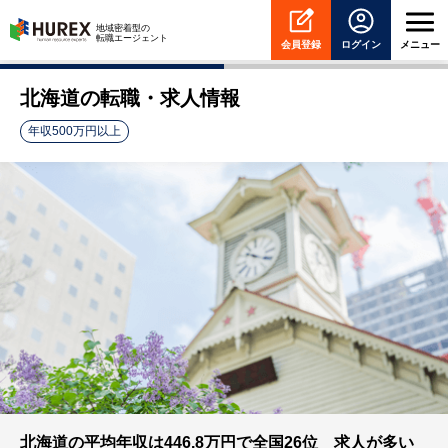
HUREX
地域密着型の
転職エージェント
会員登録
ログイン
メニュー
北海道の転職・求人情報
年収500万円以上
北海道の平均年収は446.8万円で全国26位 求人が多い