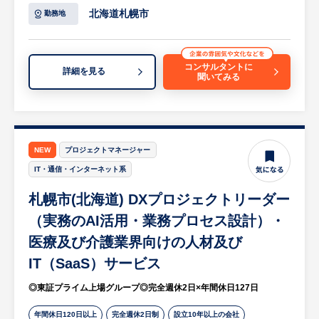
依頼対応
北海道札幌市
勤務地
・図面・仕様書をもとにした見積もり作成
・メーカーとの商品手配・納期調整
・現場での打ち合わせ、納品スケジュールの
コンサルタントに
詳細を見る
聞いてみる
調整
・施工現場の進行確認・工程管理
・納品・施工に関するトラブル対応、関係各
所との調整
等
NEW
プロジェクトマネージャー
※詳細は面談時にお伝えします
IT・通信・インターネット系
札幌市(北海道) DXプロジェクトリーダー
【HUREX求人担当コメント】
飛び込み・テレアポなどの新規営業は基本的
（実務のAI活用・業務プロセス設計）・
にありません。
医療及び介護業界向けの人材及び
社有車（小型車・軽自動車）を使用して現
IT（SaaS）サービス
場・顧客先を回ります。
既存顧客からの受注案件に対する対応業務が
◎東証プライム上場グループ◎完全週休2日×年間休日127日
中心です。
年間休日120日以上
完全週休2日制
設立10年以上の会社
長年お取引のあるゼネコンや建築会社から安