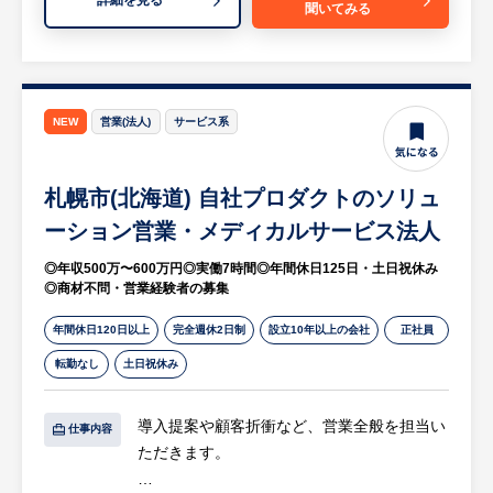
詳細を見る
聞いてみる
（勤怠管理など）
・業務進捗管理：部署全体の業務の割り振
り、進捗状況の管理
・社内調整・取りまとめ：他部署との連絡調
整役、および部署内の取りまとめ
NEW
営業(法人)
サービス系
・安全衛生管理：安全衛生管理（資料作成業
務を含む）
札幌市(北海道) 自社プロダクトのソリュ
等
※詳細は面談時にお伝えします
ーション営業・メディカルサービス法人
◎年収500万〜600万円◎実働7時間◎年間休日125日・土日祝休み
【HUREX求人担当コメント】
◎商材不問・営業経験者の募集
同社は、創業から70年近い歴史を持ち、社会
のインフラを支える「必要と言いきれる仕
年間休日120日以上
完全週休2日制
設立10年以上の会社
正社員
事」を手がけて地域に貢献されています。
転勤なし
土日祝休み
導入提案や顧客折衝など、営業全般を担当い
仕事内容
ただきます。