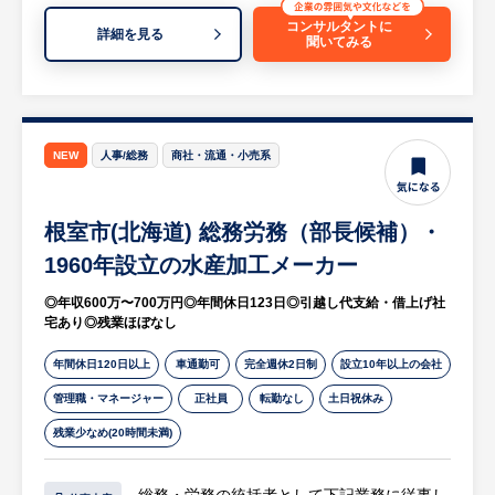
環境です。
コンサルタントに
・フルリモートのため柔軟性のある働き方が
詳細を見る
聞いてみる
可能です。
○安定と挑戦を両立した企業風土
・設立から約10年で売上4億円超・社員数50
NEW
人事/総務
商社・流通・小売系
名という成長中の企業です。
・100社以上の取引先を持ち、ゼネコンやア
トリエ設計事務所などとのネットワークも強
根室市(北海道) 総務労務（部長候補）・
固です。
1960年設立の水産加工メーカー
◎年収600万〜700万円◎年間休日123日◎引越し代支給・借上げ社
宅あり◎残業ほぼなし
年間休日120日以上
車通勤可
完全週休2日制
設立10年以上の会社
管理職・マネージャー
正社員
転勤なし
土日祝休み
残業少なめ(20時間未満)