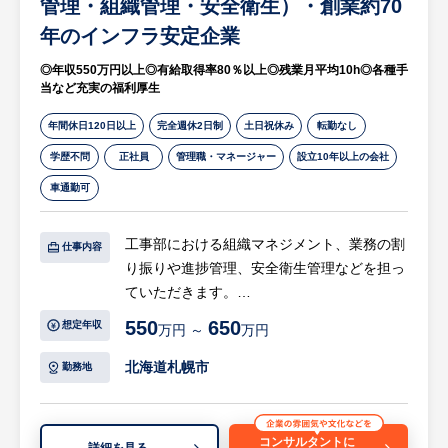
管理・組織管理・安全衛生）・創業約70
年のインフラ安定企業
◎年収550万円以上◎有給取得率80％以上◎残業月平均10h◎各種手
当など充実の福利厚生
年間休日120日以上
完全週休2日制
土日祝休み
転勤なし
学歴不問
正社員
管理職・マネージャー
設立10年以上の会社
車通勤可
工事部における組織マネジメント、業務の割
仕事内容
り振りや進捗管理、安全衛生管理などを担っ
ていただきます。
他部署との橋渡し役となり、部署全体が安全
550
650
想定年収
万円 ～
万円
かつ円滑に機能するよう推進する重要な管理
職ポジションです。
北海道札幌市
勤務地
【具体的には…】
・組織・労務管理：部署全体の労務管理業務
コンサルタントに