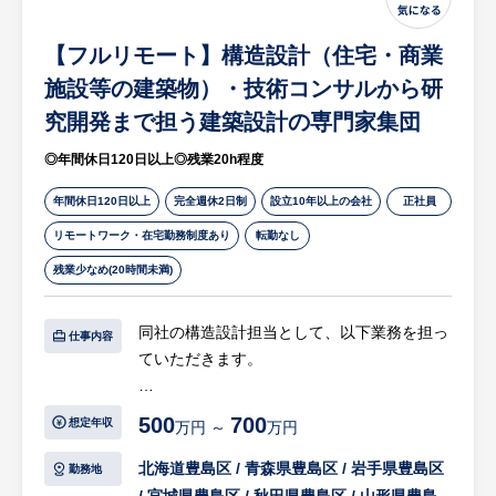
・改修案の技術提案
等
【フルリモート】構造設計（住宅・商業
【企業の魅力】
施設等の建築物）・技術コンサルから研
・圧倒的な安定基盤と実績：大手企業グルー
究開発まで担う建築設計の専門家集団
プの中核を担い、昇降機の国内保守・管理台
◎年間休日120日以上◎残業20h程度
数でトップクラスのシェアを誇る業界のリー
ディングカンパニーです。
年間休日120日以上
完全週休2日制
設立10年以上の会社
正社員
・社会インフラを支えるやりがい：エレベー
リモートワーク・在宅勤務制度あり
転勤なし
ターや空調など、人々の生活に不可欠な「当
たり前」の快適なビル空間をつくり、守る社
残業少なめ(20時間未満)
会貢献度の高い仕事です。
・働きやすさとワークライフバランス：年間
同社の構造設計担当として、以下業務を担っ
仕事内容
休日128日（土日祝休み）に加え、家賃の最
ていただきます。
大8割を負担する手厚い社宅制度や柔軟に働
きやすい仕組みが整っています。
【具体的には…】
500
700
想定年収
・充実した教育・評価制度：入社時の研修や
万円 ～
万円
・一戸建て住宅、マンション、店舗ビル、事
丁寧なOJTがあり、実務で身につけた専門ス
務所ビルなどの構造設計
北海道豊島区 / 青森県豊島区 / 岩手県豊島区
勤務地
キルや資格取得がしっかり収入（手当等）に
※新築設計が約80%、現場監理が約20%で