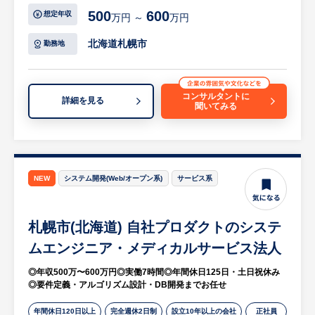
【具体的には…】
500
600
想定年収
万円 ～
万円
・展示会・イベントでの製品紹介、リード獲
得
北海道札幌市
勤務地
・病院への導入提案・商談設計
・導入後の操作説明・現場トレーニング
・利用状況のフォロー、改善提案、契約更新
コンサルタントに
詳細を見る
聞いてみる
支援
等
※詳細は面談時にお伝えします
【HUREX求人担当コメント】
NEW
システム開発(Web/オープン系)
サービス系
同システムを共同で開発している、道外企業
2社と連携しながら業務を行っていただきま
札幌市(北海道) 自社プロダクトのシステ
す。
ムエンジニア・メディカルサービス法人
◎年収500万〜600万円◎実働7時間◎年間休日125日・土日祝休み
◎要件定義・アルゴリズム設計・DB開発までお任せ
年間休日120日以上
完全週休2日制
設立10年以上の会社
正社員