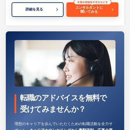
・予算・予実管理（各子会社の予算とりまと
コンサルタントに
詳細を見る
聞いてみる
め、実績管理、業績評価）
※詳細は面談時にお伝えします
・経営会議の運営
・ガバナンス整備（グループ方針、社内規定
の策定・周知・運用）
等
※詳細は面談時にお伝えします
【HUREX求人担当コメント】
現在は年間休日数112日（日祝休み、隔週土
曜休み）ですが、将来的には完全週休2日制
を目指して動いています。
ホールディングスとしてまだまだ取り組まな
転職のアドバイスを無料で
ければいけないことが多くありますので、財
務や経理・人事といった経営管理ももちろん
受けてみませんか？
ですが、今後の資金の活用や新事業の展開な
どの成長戦略設計に取り組んでいただき、一
理想のキャリアを歩んでいただくための転職活動を全力サ
緒により良い企業体制を構築していきたいと