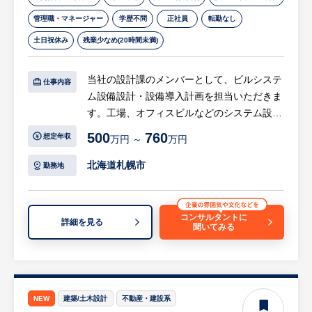
・社会インフラを支えるやりがい：エレベー
管理職・マネージャー
学歴不問
正社員
転勤なし
ターや空調など、人々の生活に不可欠な「当
土日祝休み
残業少なめ(20時間未満)
たり前」の快適なビル空間をつくり、守る社
会貢献度の高い仕事です。
当社の設計課のメンバーとして、ビルシステ
・働きやすさとワークライフバランス：年間
仕事内容
ム設備設計・設備導入計画を担当いただきま
休日128日（土日祝休み）に加え、家賃の最
す。工場、オフィスビルなどのシステム設備
大8割を負担する手厚い社宅制度や柔軟に働
の改修工事が中心となります。既存のビルシ
きやすい仕組みが整っています。
500
760
想定年収
万円 ～
万円
ステム設備を改修するにあたり、実際に現場
・充実した教育・評価制度：入社時の研修や
を見て、新規システム設備の設置計画導入計
丁寧なOJTがあり、実務で身につけた専門ス
北海道札幌市
勤務地
画、設備設計を中心に担当いただきます。
キルや資格取得がしっかり収入（手当等）に
直結する環境です。
【具体的には…】
・長期的なキャリア形成が可能：アットホー
コンサルタントに
詳細を見る
聞いてみる
・現場調査（お客様からのご依頼に基づき、
ムで相談しやすい社風のもと、現場での裁量
改修現場へ訪問し現状を確認）
を持って働きながら、長く安心してキャリア
・ビルシステム設備の改修案の策定（ビルシ
を築いていくことができます。
ステム工事における設備仕様の検討、各種図
面作成などにより設計積算）
※詳細は面談時にお伝えします。
NEW
建築/土木設計
不動産・建設系