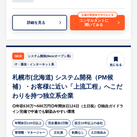
・カーケア用品のご案内など接客業務
・洗車、オイル交換、タイヤ交換
・車両点検のご案内や車検手続き
コンサルタントに
詳細を見る
聞いてみる
・セルフサービス給油機の監視
等
※詳細は面談時にお伝えします
【HUREX求人担当コメント】
NEW
システム開発(Web/オープン系)
太平洋とオホーツク海に面した根室市は、北
IT・通信・インターネット系
方海域の豊かな水産資源を背景に、古くから
札幌市(北海道) システム開発（PM候
北方漁業の基地として発展してきた水産都市
です。
補）・お客様に近い「上流工程」へこだ
夏は涼しく、冬は寒いですが、降雪量は北海
わりを持つ独立系企業
道の中でも比較的少ない地域です。
◎年収630万〜680万円◎年間休日124日（土日祝）◎独自ガイドラ
住まいと生活機能（交通・商業/医療施設
イン完備で中途でも馴染みやすい環境
等）が近接している、コンパクトシティであ
ることも特徴で、通勤、子供の送り迎えなど
年間休日120日以上
完全週休2日制
設立10年以上の会社
もしやすく、とても住みやすい生活環境で
管理職・マネージャー
正社員
転勤なし
土日祝休み
す。