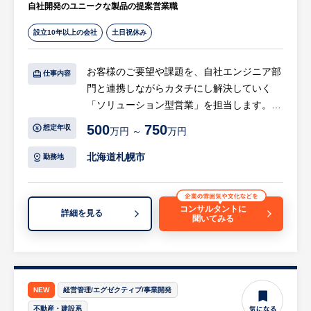
自社開発のユニークな製品の提案営業職
当社は「高齢社会×情報」を切り口として
「介護/障害福祉」「医療」「ヘルスケア」
設立10年以上の会社
土日祝休み
「シニアライフ」の領域で、40以上のサービ
スを開発・運営する東証プライム上場企業の
お客様のご要望や課題を、自社エンジニア部
グループ会社です。
仕事内容
門と連携しながらカタチにし解決していく
「ソリューション型営業」を担当します。自
【業務の魅力】
社の技術力を武器に、相手のニーズに合った
・事業責任者との距離も近く、事業の成長に
500
750
想定年収
万円 ～
万円
提案をできるコミュニケーション能力が求め
も深くかかわることができる
られています。
北海道札幌市
・データや現場の声をもとに最適解を考え、
勤務地
（１）通信インフラ関連工事営業
自らが立案した戦略を実行に移すことで、組
次世代通信５Gの開始にともない、移動体通
織成果の最大化に貢献できる
信基地局をはじめとした通信インフラ工事
・一人ひとりのメンバーの成長を支援し、組
コンサルタントに
詳細を見る
聞いてみる
のマーケットが急拡大しています。
織の成長に携わることができる
これに関連する工事全般を受注するための提
案営業をお任せします。
（２）自社開発製品の物販／システム営業
（通信設備付帯機器、ＧＦＲＰ製品、電源ソ
NEW
経営管理/エグゼクティブ/事業開発
リューション等）
不動産・建設系