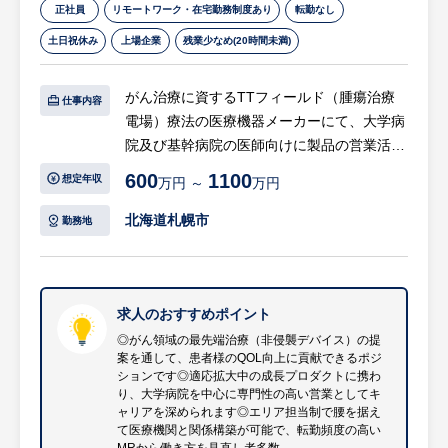
正社員
リモートワーク・在宅勤務制度あり
転勤なし
土日祝休み
上場企業
残業少なめ(20時間未満)
がん治療に資するTTフィールド（腫瘍治療
仕事内容
電場）療法の医療機器メーカーにて、大学病
院及び基幹病院の医師向けに製品の営業活動
を行っていただきます。革新的ながん治療法
600
1100
想定年収
万円 ～
万円
を追及し続け、5年生存率10%前後と言われ
る悪性腫瘍「膠芽腫」に苦しむ患者様を支え
北海道札幌市
勤務地
る画期的な医療機器を提供します。
【具体的には…】
・医師への適切な情報提供を通じて同社製品
求人のおすすめポイント
の適正使用の推進
◎がん領域の最先端治療（非侵襲デバイス）の提
案を通して、患者様のQOL向上に貢献できるポジ
・医療機関との賃貸借契約の契約締結と与信
ションです◎適応拡大中の成長プロダクトに携わ
管理
り、大学病院を中心に専門性の高い営業としてキ
・医療機器に対して使用成績調査等のPMS業
ャリアを深められます◎エリア担当制で腰を据え
て医療機関と関係構築が可能で、転勤頻度の高い
務