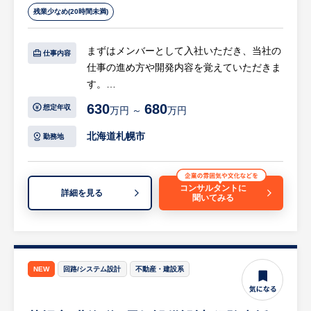
残業少なめ(20時間未満)
まずはメンバーとして入社いただき、当社の
仕事内容
仕事の進め方や開発内容を覚えていただきま
す。
スキルに問題がなければPLとなりPJを支え
630
680
想定年収
万円 ～
万円
ていただきます。
PLとして経験を積んだのちにPMとして部下
北海道札幌市
勤務地
のマネジメントや教育を担っていただきたい
と考えています。
コンサルタントに
詳細を見る
聞いてみる
【具体的には…】
■システム開発受注：
オープン系を主としたシステム開発の要件定
義・設計・テスト・運用・保守まで、すべて
のフェーズにおいて幅広いアプリケーション
NEW
回路/システム設計
不動産・建設系
に対応したスキルを活用したシステムを開発
しています。