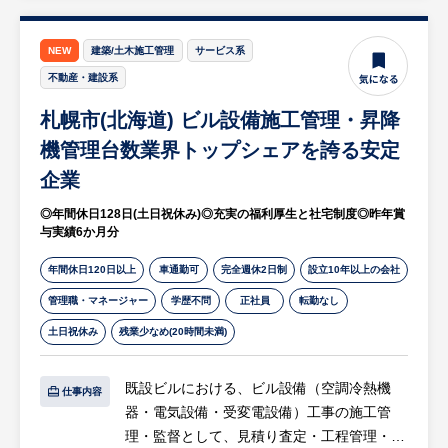
や、現職での悩みなどをヒアリングし、セー
・訪問先につきましては、規模の大きな病院
ルスが契約した企業の中でマッチする求人を
となります。
見つけ、求職者に求人を、企業に求職者の提
NEW
建築/土木施工管理
サービス系
案を行い、採用・入社までサポートします。
不動産・建設系
札幌市(北海道) ビル設備施工管理・昇降
インフラ産業は市場規模100兆円を超えるス
ケールでありながら採用難が続いており、人
機管理台数業界トップシェアを誇る安定
材紹介の介在価値が非常に高い業界です。課
企業
題感の強い企業・求職者と直接やり取りして
◎年間休日128日(土日祝休み)◎充実の福利厚生と社宅制度◎昨年賞
価値提供できるため、業界への貢献実感を強
与実績6か月分
く感じることができます。
年間休日120日以上
車通勤可
完全週休2日制
設立10年以上の会社
■キャリアパートナーの業務全体の流れ
管理職・マネージャー
学歴不問
正社員
転勤なし
キャリアパートナーが、1名の求職者の入社
土日祝休み
残業少なめ(20時間未満)
までに関わる業務の流れは下記になります。
1．初回面談
既設ビルにおける、ビル設備（空調冷熱機
仕事内容
2．求職者に求人の提案
器・電気設備・受変電設備）工事の施工管
3．企業に求職者の打診
理・監督として、見積り査定・工程管理・コ