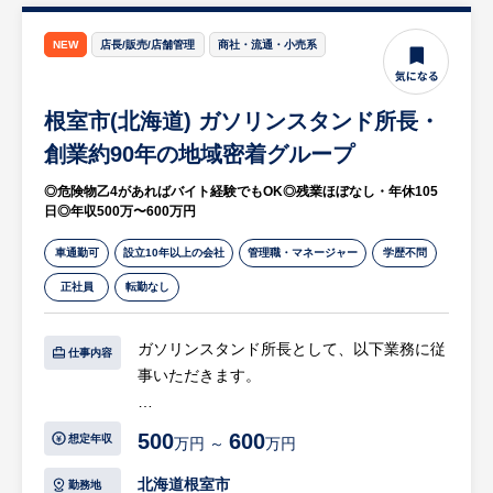
※詳細は面談時にお伝えします
NEW
店長/販売/店舗管理
商社・流通・小売系
【HUREX求人担当コメント】
太平洋とオホーツク海に面した根室市は、北
根室市(北海道) ガソリンスタンド所長・
方海域の豊かな水産資源を背景に、古くから
北方漁業の基地として発展してきた水産都市
創業約90年の地域密着グループ
です。
◎危険物乙4があればバイト経験でもOK◎残業ほぼなし・年休105
夏は涼しく、冬は寒いですが、降雪量は北海
日◎年収500万〜600万円
道の中でも比較的少ない地域です。
住まいと生活機能（交通・商業/医療施設
車通勤可
設立10年以上の会社
管理職・マネージャー
学歴不問
等）が近接している、コンパクトシティであ
正社員
転勤なし
ることも特徴で、通勤、子供の送り迎えなど
もしやすく、とても住みやすい生活環境で
ガソリンスタンド所長として、以下業務に従
仕事内容
す。
事いただきます。
【具体的には…】
500
600
想定年収
万円 ～
万円
・店舗マネジメント
・車の誘導、ご案内、給与、お見送り
北海道根室市
勤務地