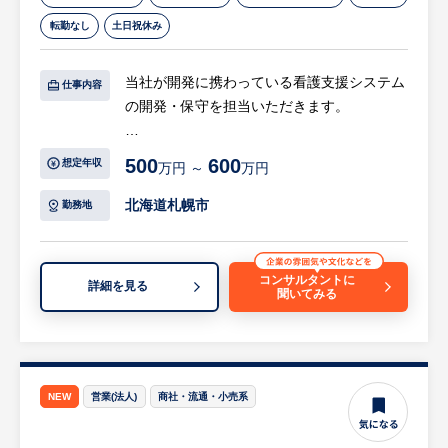
転勤なし
土日祝休み
当社が開発に携わっている看護支援システム
仕事内容
の開発・保守を担当いただきます。
【具体的には…】
500
600
想定年収
万円 ～
万円
・病院へのヒアリング、要件定義
・運用課題の分析・改善提案
北海道札幌市
勤務地
・アルゴリズムの設計・改良
・WPF（C#)、TypeScriptによるアプリケー
ション開発
コンサルタントに
詳細を見る
聞いてみる
・SQL Serverを利用したデータベース設
計・開発
・テスト・品質確認・不具合対応
・病院へのシステム導入・操作説明（道外出
張あり）
NEW
営業(法人)
商社・流通・小売系
・導入後の保守・サポート
・新機能の企画・開発