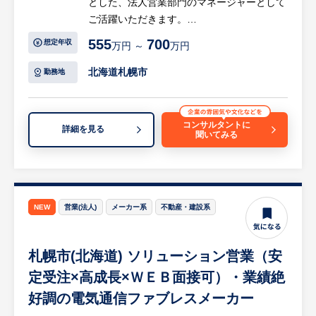
とした、法人営業部門のマネージャーとして
・組織拡張フェーズにおける仕組みづくりの
る希少性の高いポジションです。
ご活躍いただきます。
経験：本社マーケティング部門と直接連携
・ベンダーや受託といった外部からの支援で
インサイドセールス部門の2～3サービス
し、ゼロベースから組織設計・構築していく
はなく、事業会社の内部として、自社ビジネ
555
700
想定年収
万円 ～
万円
（10～20名程度）に対してのマネージャー
裁量の大きさがあります。
スの根本的な課題解決と変革に深くコミット
業務をお任せします。
・社会課題解決への貢献：マーケティング施
北海道札幌市
勤務地
できます。
本社や他部署と連携しながら、価値貢献の最
策によって効果的なマッチングを生み出し、
大化を図ります。
介護・医療業界への貢献を感じることができ
ます。
コンサルタントに
詳細を見る
聞いてみる
【具体的には…】
・担当サービスの本社関係各所との連携、報
【得られるスキル】
告、業務調整
・マーケティングとセールスを融合させた、
・担当サービスの戦略の理解に基づく業務プ
高度な事業推進力と仕組み化のスキル
ロセスの設計、実行、評価、改善
・MAツール等を用いたデータドリブンな営
NEW
営業(法人)
メーカー系
不動産・建設系
・メンバーマネジメント（目標設定、人事評
業戦略の立案・実行スキル
価、人材育成、採用面接等）
・メンバーのポテンシャルを引き出し、組織
札幌市(北海道) ソリューション営業（安
等
を活性化させる「育成」および「管理」スキ
※詳細は面談時にお伝えします
定受注×高成長×ＷＥＢ面接可）・業績絶
ル
好調の電気通信ファブレスメーカー
【HUREX求人担当コメント】