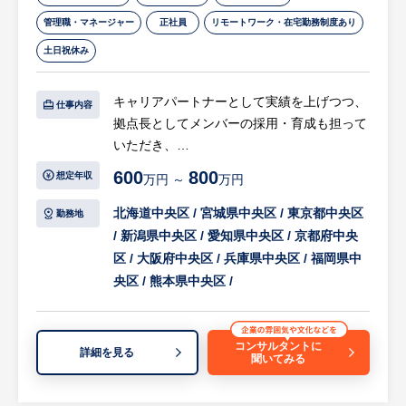
細胞分裂を、体に発生させた特殊な電場で阻
管理職・マネージャー
正社員
リモートワーク・在宅勤務制度あり
害する在宅用の医療機器で、セラミック製の
土日祝休み
電極パッド（アレイ）を身体に貼り、持ち運
び可能な本体から交流電場を送り続けること
キャリアパートナーとして実績を上げつつ、
で腫瘍の増殖を抑えます。同製品による治療
仕事内容
拠点長としてメンバーの採用・育成も担って
は投薬治療や放射線治療と異なり、全身性の
いただき、
副作用が少ないことが特徴で、5年生存率
拠点の収益化を実現していただきます。
10%と言われる膠芽腫に対して一定の有用性
600
800
想定年収
万円 ～
万円
が実証されています。
■キャリアパートナーの役割
※2017年に保険収載が開始され、現在は膠
北海道中央区 / 宮城県中央区 / 東京都中央区
勤務地
同社のキャリアパートナーは、インフラ産業
芽腫（脳腫瘍）／切除不能な進行・再発の非
/ 新潟県中央区 / 愛知県中央区 / 京都府中央
（物流・建設・製造・整備等）に特化した人
小細胞肺癌（NSCLC）に対して適応があり
区 / 大阪府中央区 / 兵庫県中央区 / 福岡県中
材紹介事業で、採用したい企業様（以下、企
ます。
央区 / 熊本県中央区 /
業）と仕事を探している求職者様（以下、求
・ご入社後は、東京での2～3週間（予定）の
職者）をマッチングする役割を担当していま
研修を終えた後、現場でのOJT研修となりま
す。
す。
コンサルタントに
詳細を見る
聞いてみる
・地方で活動する営業職は在宅勤務で、営業
仕事を探している求職者様のキャリアプラン
先への直行直帰を想定しています。