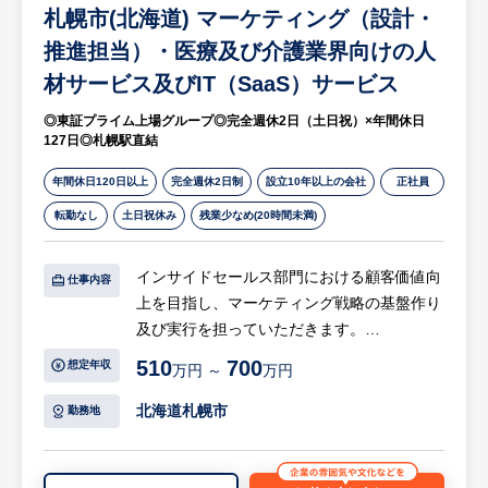
札幌市(北海道) マーケティング（設計・
1.生成AIを活用した業務改善プロジェクトの
推進
推進担当）・医療及び介護業界向けの人
・現場ヒアリングと課題抽出：
材サービス及びIT（SaaS）サービス
各部門（インサイドセールス、カスタマー
◎東証プライム上場グループ◎完全週休2日（土日祝）×年間休日
サポート、管理部門等）の業務フローを可視
127日◎札幌駅直結
化し、生成AIによる自動化・効率化が可能な
ポイントを特定します 。
年間休日120日以上
完全週休2日制
設立10年以上の会社
正社員
・ソリューション設計：
転勤なし
土日祝休み
残業少なめ(20時間未満)
プロンプトエンジニアリングや既存のAIツ
ールを活用し、現場の社員が使いやすいワー
インサイドセールス部門における顧客価値向
クフローを設計します 。
仕事内容
上を目指し、マーケティング戦略の基盤作り
・導入・定着支援：
及び実行を担っていただきます。
本社BPRやプロダクト開発部門と現場の橋
渡し役となり、ツールの導入教育や、現場か
510
700
想定年収
万円 ～
万円
【具体的には…】
らのフィードバックに基づいた改善を繰り返
・マーケティング施策の企画・実行：toBマ
します。
北海道札幌市
勤務地
ーケティングの知見を活かし、見込み顧客獲
得からナーチャリングまでの施策実行
2.社内ナレッジの共有と標準化
・インサイドセールス組織の設計・推進：