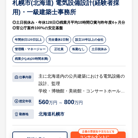
札幌市(北海道) 電気設備設計(経験者採
■技術支援：
即戦力となる技術者をお客様のオフィスに常
用)・一級建築士事務所
駐させ、システム開発、オペレーション、維
◎土日祝休み・年休128日◎残業月平均10時間◎賞与昨年度4ヶ月分
持、管理を担当するサービスです。
◎官公庁案件100%の安定基盤
高度なプログラミングスキルをもった技術
者、Webに精通した技術者、プロジェクト管
年間休日120日以上
完全週休2日制
設立10年以上の会社
理を担うことのできる技術者、特定の業種や
管理職・マネージャー
正社員
転勤なし
土日祝休み
業態の専門知識、ノウハウをもった技術者な
残業少なめ(20時間未満)
ど、お客様のさまざまなニーズにこたえま
す。
主に北海道内の公共建築における電気設備の
■システム製品販売：
仕事内容
設計、監理
当社のシステム開発、運用サポートサービス
学校・博物館・美術館・コンサートホール・
にプラスして、最適なハードウエア、ソフト
動物園などの教育文化施設、庁舎・消防署な
ウエアの選定や調達までを幅広く行っていま
560
800
想定年収
万円 ～
万円
どの行政施設、集合住宅（中層、高層）など
す。
の新築、改築、改修等の官公庁の元請の業務
IBM製品をはじめ、幅広い取り扱い製品のな
北海道札幌市
勤務地
です。
かから、お客様の業務内容やシステムまでを
しっかり把握した上で、もっともふさわしい
【具体的には…】
製品を柔軟に組み合わせて提案します。
コンサルタントに